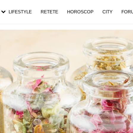
rezești mai des
Cât durează, cum te pregătești și cât
i în vârstă
de dureroasă este investigația
LIFESTYLE
RETETE
HOROSCOP
CITY
FOR