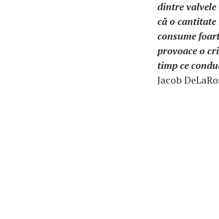
dintre valvele
că o cantitate
consume foarte
provoace o cri
timp ce conduc
Jacob DeLaRos