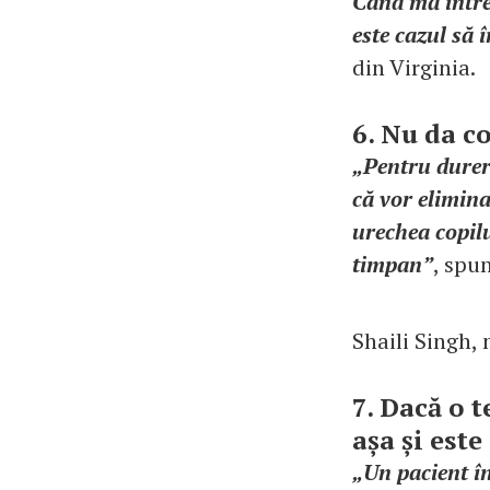
Când mă între
este cazul să 
din Virginia.
6. Nu da c
„Pentru dureri
că vor elimina
urechea copilu
timpan”
, spun
Shaili Singh,
7. Dacă o t
așa și este
„Un pacient în