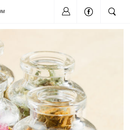
Nu ai cont?
Inregistreaza-
UM