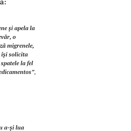
ă:
ne și apela la
evăr, o
ază migrenele,
își solicita
patele la fel
 medicamentos”
,
u a-și lua