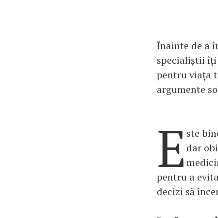
Înainte de a 
specialiștii î
pentru viața t
argumente sol
E
ste bin
dar obi
medicin
pentru a evit
decizi să înc