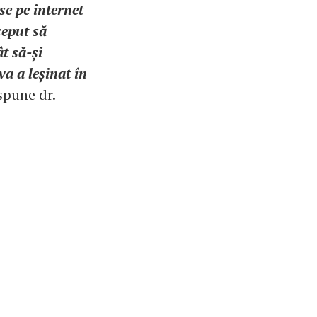
se pe internet
ceput să
t să-și
va a leșinat în
 spune dr.