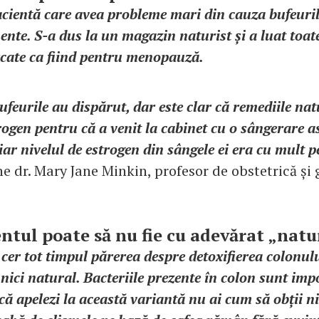
cientă care avea probleme mari din cauza bufeuril
nte. S-a dus la un magazin naturist și a luat toat
cate ca fiind pentru menopauză.
ufeurile au dispărut, dar este clar că remediile nat
rogen pentru că a venit la cabinet cu o sângerare
iar nivelul de estrogen din sângele ei era cu mult pe
ne dr. Mary Jane Minkin, profesor de obstetrică și
ntul poate să nu fie cu adevărat „nat
 cer tot timpul părerea despre detoxifierea colonul
nici natural. Bacteriile prezente în colon sunt im
că apelezi la această variantă nu ai cum să obții n