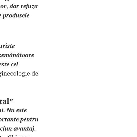
or, dar refuza
e produsele
uriste
 asemănătoare
ste cel
 ginecologie de
ural”
ui. Nu este
portante pentru
iciun avantaj.