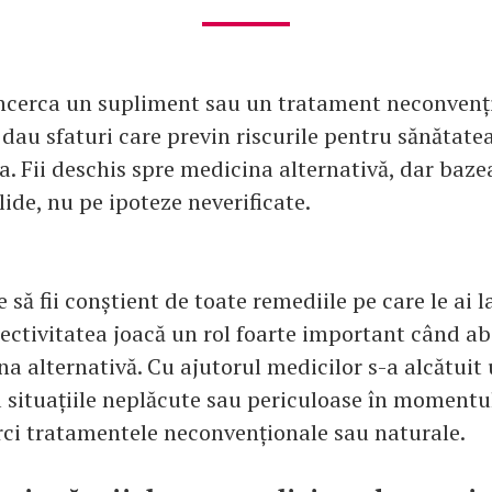
încerca un supliment sau un tratament neconvenț
ți dau sfaturi care previn riscurile pentru sănătatea
a. Fii deschis spre medicina alternativă, dar baze
ide, nu pe ipoteze neverificate.
e să fii conștient de toate remediile pe care le ai l
ectivitatea joacă un rol foarte important când a
a alternativă. Cu ajutorul medicilor s-a alcătuit
a situațiile neplăcute sau periculoase în momentul
erci tratamentele neconvenționale sau naturale.