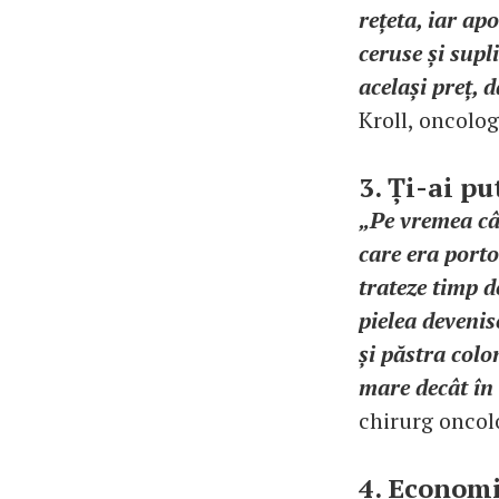
rețeta, iar ap
ceruse și supl
același preț, 
Kroll, oncolo
3. Ți-ai pu
„Pe vremea câ
care era porto
trateze timp d
pielea devenis
și păstra col
mare decât în
chirurg oncol
4. Economi