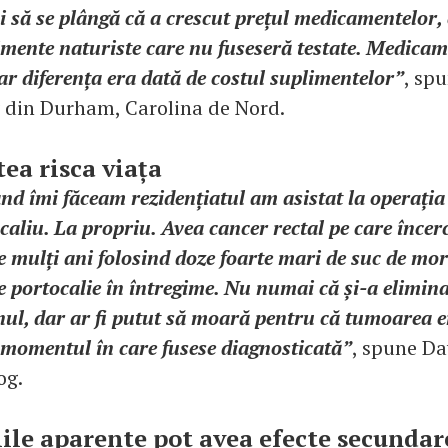
oi să se plângă că a crescut prețul medicamentelor,
imente naturiste care nu fuseseră testate. Medica
dar diferența era dată de costul suplimentelor”
, sp
g din Durham, Carolina de Nord.
tea risca viața
nd îmi făceam rezidențiatul am asistat la operația
caliu. La propriu. Avea cancer rectal pe care încer
e mulți ani folosind doze foarte mari de suc de mor
e portocalie în întregime. Nu numai că și-a elimin
onul, dar ar fi putut să moară pentru că tumoarea 
 momentul în care fusese diagnosticată”
, spune Da
og.
ile aparente pot avea efecte secundar