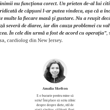
 inimii nu funcționa corect. Un prieten de-al lui citi
 ridicată de căpșuni l-ar putea vindeca, așa că a în
 multe la fiecare masă și gustare. Nu a reușit decâ
ză severă de diaree, iar din cauza problemei cu val
ea. În cele din urmă a fost de acord cu operația”
,
a, cardiolog din New Jersey.
Amalia Skelton
E o bucurie pentru mine să
scriu! Îmi place să scriu zilnic
despre despre diete, stil de
viață sănătos, călătorii, flori,