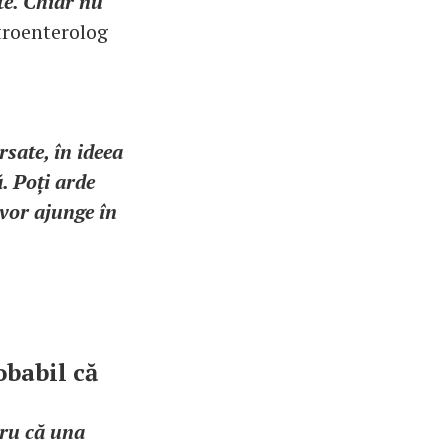
te. Chiar nu
troenterolog
rsate, în ideea
. Poți arde
 vor ajunge în
obabil că
tru că una