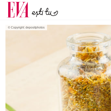
și 60 de ani. De ce te t
Carieră
pe măsură ce înaintez
Actualitate
© Copyright: depositphotos