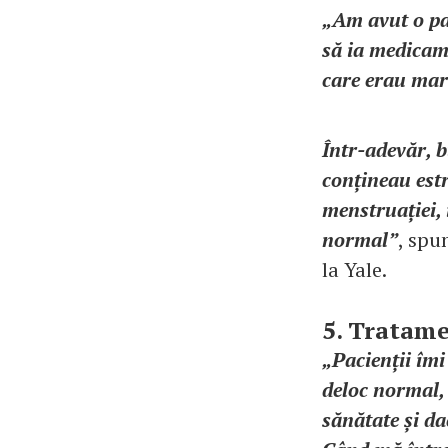
„Am avut o pa
să ia medicame
care erau mar
Într-adevăr, b
conțineau est
menstruației, 
normal”
, spu
la Yale.
5. Tratame
„Pacienții îmi
deloc normal, 
sănătate și da