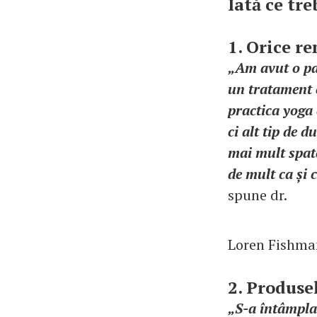
Iată ce tre
1. Orice re
„Am avut o pa
un tratament c
practica yoga 
ci alt tip de d
mai mult spate
de mult ca și 
spune dr.
Loren Fishman
2. Produse
„S-a întâmplat