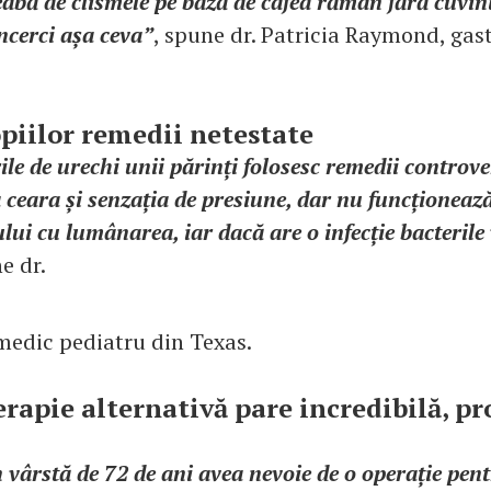
abă de clismele pe bază de cafea rămân fără cuvin
încerci așa ceva”
, spune dr. Patricia Raymond, gas
opiilor remedii netestate
le de urechi unii părinți folosesc remedii controve
 ceara și senzația de presiune, dar nu funcționează
lui cu lumânarea, iar dacă are o infecție bacterile
e dr.
 medic pediatru din Texas.
erapie alternativă pare incredibilă, pr
 vârstă de 72 de ani avea nevoie de o operație pen