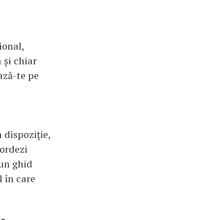
ional,
 și chiar
ază-te pe
a dispoziție,
bordezi
 un ghid
 în care