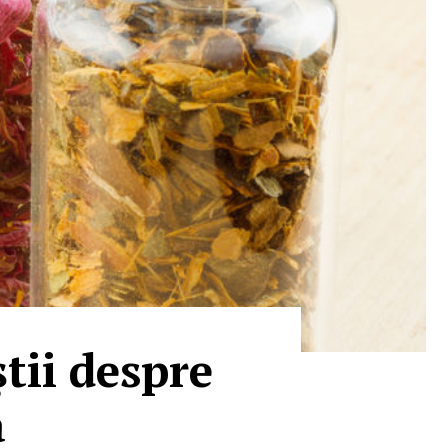
știi despre
ă