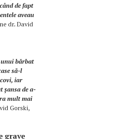
 când de fapt
mentele aveau
une dr. David
 unui bărbat
case să-l
covi, iar
at șansa de a-
era mult mai
vid Gorski,
e grave