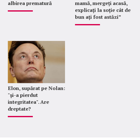
albirea prematură
mamă, mergeți acasă,
explicați la soție cât de
bun ați fost astăzi”
Elon, supărat pe Nolan:
"şi-a pierdut
integritatea". Are
dreptate?