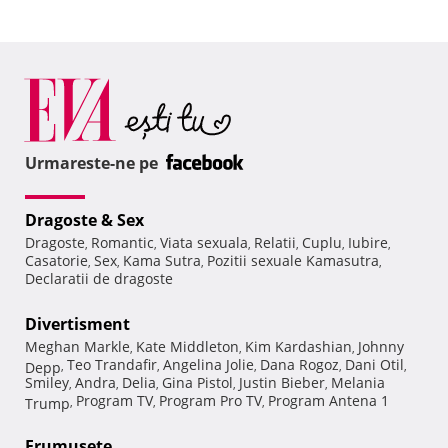
Urmareste-ne pe
Dragoste & Sex
Dragoste
Romantic
Viata sexuala
Relatii
Cuplu
Iubire
,
,
,
,
,
,
Casatorie
Sex
Kama Sutra
Pozitii sexuale Kamasutra
,
,
,
,
Declaratii de dragoste
Divertisment
Meghan Markle
Kate Middleton
Kim Kardashian
Johnny
,
,
,
Teo Trandafir
Angelina Jolie
Dana Rogoz
Dani Otil
Depp
,
,
,
,
,
Smiley
Andra
Delia
Gina Pistol
Justin Bieber
Melania
,
,
,
,
,
Program TV
Program Pro TV
Program Antena 1
Trump
,
,
,
Frumuseţe