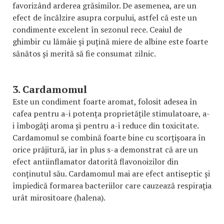
favorizând arderea grăsimilor. De asemenea, are un
efect de încălzire asupra corpului, astfel că este un
condimente excelent în sezonul rece. Ceaiul de
ghimbir cu lămâie și puțină miere de albine este foarte
sănătos și merită să fie consumat zilnic.
3. Cardamomul
Este un condiment foarte aromat, folosit adesea în
cafea pentru a-i potența proprietățile stimulatoare, a-
i îmbogăți aroma și pentru a-i reduce din toxicitate.
Cardamomul se combină foarte bine cu scorțișoara în
orice prăjitură, iar în plus s-a demonstrat că are un
efect antiinflamator datorită flavonoizilor din
conținutul său. Cardamomul mai are efect antiseptic și
împiedică formarea bacteriilor care cauzează respirația
urât mirositoare (halena).