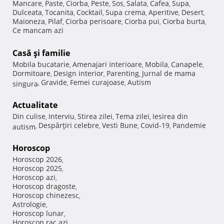
Mancare
Paste
Ciorba
Peste
Sos
Salata
Cafea
Supa
,
,
,
,
,
,
,
,
Dulceata
Tocanita
Cocktail
Supa crema
Aperitive
Desert
,
,
,
,
,
,
Maioneza
Pilaf
Ciorba perisoare
Ciorba pui
Ciorba burta
,
,
,
,
,
Ce mancam azi
Casă şi familie
Mobila bucatarie
Amenajari interioare
Mobila
Canapele
,
,
,
,
Dormitoare
Design interior
Parenting
Jurnal de mama
,
,
,
Gravide
Femei curajoase
Autism
singura
,
,
,
Actualitate
Din culise
Interviu
Stirea zilei
Tema zilei
Iesirea din
,
,
,
,
Despărţiri celebre
Vesti Bune
Covid-19
Pandemie
autism
,
,
,
,
Horoscop
Horoscop 2026
,
Horoscop 2025
,
Horoscop azi
,
Horoscop dragoste
,
Horoscop chinezesc
,
Astrologie
,
Horoscop lunar
,
Horoscop rac azi
,