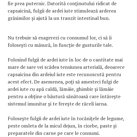
fie prea puternic. Datorită conținutului ridicat de
capsaicină, fulgii de ardei iute stimulează arderea
grăsimilor și ajută la un tranzit intestinal bun.
Nu trebuie să exagerezi cu consumul lor, ci să îi
folosești cu măsură, în funcție de gusturile tale.
Folosind fulgii de ardei iute în loc de o cantitate mai
mare de sare vei scădea tensiunea arterială, deoarece
capsaicina din ardeiul iute este recunoscută pentru
acest efect. De asemenea, poți să amesteci fulgi de
ardei iute cu apă caldă, lămâie, ghimbir și lămâie
pentru a obține o băutură sănătoasă care întărește
sistemul imunitar și te ferește de răceli iarna.
Folosește fulgii de ardei iute în tocănițele de legume,
peste omleta de la micul dejun, în ciorbe, paste și
preparatele din carne pe care le consumi.