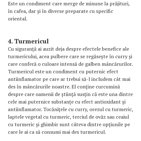
Este un condiment care merge de minune la prăjituri,
în cafea, dar și în diverse preparate cu specific
oriental.
4. Turmericul
Cu siguranță ai auzit deja despre efectele benefice ale
turmericului, acea pulbere care se regăsește în curry și
care conferă o culoare intensă de galben mâncărurilor.
Turmericul este un condiment cu puternic efect
antiinflamator pe care ar trebui să-l includem cât mai
des în mâncărurile noastre. El conține curcumină
despre care oamenii de știință susțin că este una dintre
cele mai puternice substanțe cu efect antioxidant și
antiinflamator. Tocănițele cu curry, orezul cu turmeric,
laptele vegetal cu turmeric, terciul de ovăz sau ceaiul
cu turmeric și ghimbir sunt câteva dintre opțiunile pe
care le ai ca să consumi mai des turmericul.