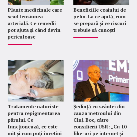
Plante medicinale care
Beneficiile ceaiului de
scad tensiunea
pelin. La ce ajută, cum
arterială. Ce remedii
se prepară și ce riscuri
pot ajuta și când devin
trebuie să cunoști
periculoase
Tratamente naturiste
Ședință cu scântei din
pentru repigmentarea
cauza metroului din
părului. Ce
Cluj. Boc, către
funcționează, ce este
consilierii USR: „Cu 10
mit și cum poți încetini
like-uri pe internet și