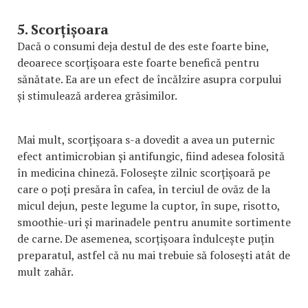
5. Scorțișoara
Dacă o consumi deja destul de des este foarte bine,
deoarece scorțișoara este foarte benefică pentru
sănătate. Ea are un efect de încălzire asupra corpului
și stimulează arderea grăsimilor.
Mai mult, scorțișoara s-a dovedit a avea un puternic
efect antimicrobian și antifungic, fiind adesea folosită
în medicina chineză. Folosește zilnic scorțișoară pe
care o poți presăra în cafea, în terciul de ovăz de la
micul dejun, peste legume la cuptor, în supe, risotto,
smoothie-uri și marinadele pentru anumite sortimente
de carne. De asemenea, scorțișoara îndulcește puțin
preparatul, astfel că nu mai trebuie să folosești atât de
mult zahăr.