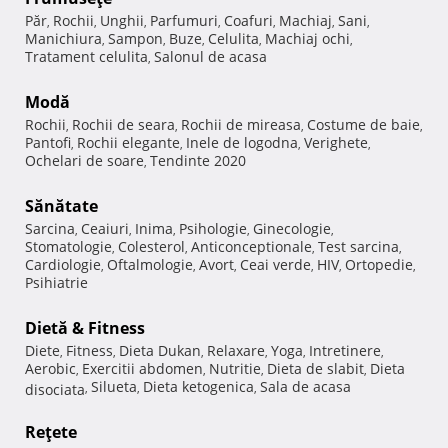
Păr
Rochii
Unghii
Parfumuri
Coafuri
Machiaj
Sani
,
,
,
,
,
,
,
Manichiura
Sampon
Buze
Celulita
Machiaj ochi
,
,
,
,
,
Tratament celulita
Salonul de acasa
,
Modă
Rochii
Rochii de seara
Rochii de mireasa
Costume de baie
,
,
,
,
Pantofi
Rochii elegante
Inele de logodna
Verighete
,
,
,
,
Ochelari de soare
Tendinte 2020
,
Sănătate
Sarcina
Ceaiuri
Inima
Psihologie
Ginecologie
,
,
,
,
,
Stomatologie
Colesterol
Anticonceptionale
Test sarcina
,
,
,
,
Cardiologie
Oftalmologie
Avort
Ceai verde
HIV
Ortopedie
,
,
,
,
,
,
Psihiatrie
Dietă & Fitness
Diete
Fitness
Dieta Dukan
Relaxare
Yoga
Intretinere
,
,
,
,
,
,
Aerobic
Exercitii abdomen
Nutritie
Dieta de slabit
Dieta
,
,
,
,
Silueta
Dieta ketogenica
Sala de acasa
disociata
,
,
,
Reţete