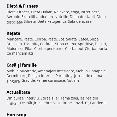
Dietă & Fitness
Diete
Fitness
Dieta Dukan
Relaxare
Yoga
Intretinere
,
,
,
,
,
,
Aerobic
Exercitii abdomen
Nutritie
Dieta de slabit
Dieta
,
,
,
,
Silueta
Dieta ketogenica
Sala de acasa
disociata
,
,
,
Reţete
Mancare
Paste
Ciorba
Peste
Sos
Salata
Cafea
Supa
,
,
,
,
,
,
,
,
Dulceata
Tocanita
Cocktail
Supa crema
Aperitive
Desert
,
,
,
,
,
,
Maioneza
Pilaf
Ciorba perisoare
Ciorba pui
Ciorba burta
,
,
,
,
,
Ce mancam azi
Casă şi familie
Mobila bucatarie
Amenajari interioare
Mobila
Canapele
,
,
,
,
Dormitoare
Design interior
Parenting
Jurnal de mama
,
,
,
Gravide
Femei curajoase
Autism
singura
,
,
,
Actualitate
Din culise
Interviu
Stirea zilei
Tema zilei
Iesirea din
,
,
,
,
Despărţiri celebre
Vesti Bune
Covid-19
Pandemie
autism
,
,
,
,
Horoscop