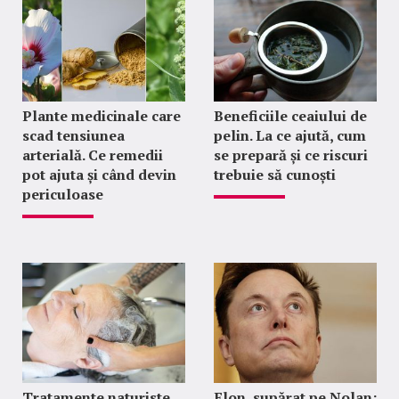
Plante medicinale care
Beneficiile ceaiului de
scad tensiunea
pelin. La ce ajută, cum
arterială. Ce remedii
se prepară și ce riscuri
pot ajuta și când devin
trebuie să cunoști
periculoase
Tratamente naturiste
Elon, supărat pe Nolan: