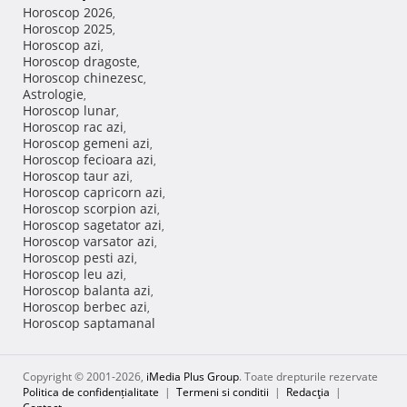
Horoscop 2026
,
Horoscop 2025
,
Horoscop azi
,
Horoscop dragoste
,
Horoscop chinezesc
,
Astrologie
,
Horoscop lunar
,
Horoscop rac azi
,
Horoscop gemeni azi
,
Horoscop fecioara azi
,
Horoscop taur azi
,
Horoscop capricorn azi
,
Horoscop scorpion azi
,
Horoscop sagetator azi
,
Horoscop varsator azi
,
Horoscop pesti azi
,
Horoscop leu azi
,
Horoscop balanta azi
,
Horoscop berbec azi
,
Horoscop saptamanal
Copyright © 2001-2026,
iMedia Plus Group
. Toate drepturile rezervate
Politica de confidențialitate
|
Termeni si conditii
|
Redacţia
|