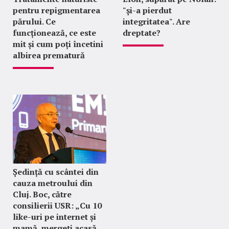
pentru repigmentarea
"şi-a pierdut
părului. Ce
integritatea". Are
funcționează, ce este
dreptate?
mit și cum poți încetini
albirea prematură
Ședință cu scântei din
cauza metroului din
Cluj. Boc, către
consilierii USR: „Cu 10
like-uri pe internet și
mamă, mergeți acasă,