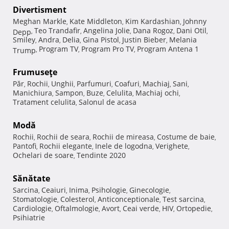
Divertisment
Meghan Markle
Kate Middleton
Kim Kardashian
Johnny
,
,
,
Teo Trandafir
Angelina Jolie
Dana Rogoz
Dani Otil
Depp
,
,
,
,
,
Smiley
Andra
Delia
Gina Pistol
Justin Bieber
Melania
,
,
,
,
,
Program TV
Program Pro TV
Program Antena 1
Trump
,
,
,
Frumuseţe
Păr
Rochii
Unghii
Parfumuri
Coafuri
Machiaj
Sani
,
,
,
,
,
,
,
Manichiura
Sampon
Buze
Celulita
Machiaj ochi
,
,
,
,
,
Tratament celulita
Salonul de acasa
,
Modă
Rochii
Rochii de seara
Rochii de mireasa
Costume de baie
,
,
,
,
Pantofi
Rochii elegante
Inele de logodna
Verighete
,
,
,
,
Ochelari de soare
Tendinte 2020
,
Sănătate
Sarcina
Ceaiuri
Inima
Psihologie
Ginecologie
,
,
,
,
,
Stomatologie
Colesterol
Anticonceptionale
Test sarcina
,
,
,
,
Cardiologie
Oftalmologie
Avort
Ceai verde
HIV
Ortopedie
,
,
,
,
,
,
Psihiatrie