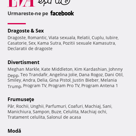
Urmareste-ne pe
Dragoste & Sex
Dragoste
Romantic
Viata sexuala
Relatii
Cuplu
Iubire
,
,
,
,
,
,
Casatorie
Sex
Kama Sutra
Pozitii sexuale Kamasutra
,
,
,
,
Declaratii de dragoste
Divertisment
Meghan Markle
Kate Middleton
Kim Kardashian
Johnny
,
,
,
Teo Trandafir
Angelina Jolie
Dana Rogoz
Dani Otil
Depp
,
,
,
,
,
Smiley
Andra
Delia
Gina Pistol
Justin Bieber
Melania
,
,
,
,
,
Program TV
Program Pro TV
Program Antena 1
Trump
,
,
,
Frumuseţe
Păr
Rochii
Unghii
Parfumuri
Coafuri
Machiaj
Sani
,
,
,
,
,
,
,
Manichiura
Sampon
Buze
Celulita
Machiaj ochi
,
,
,
,
,
Tratament celulita
Salonul de acasa
,
Modă