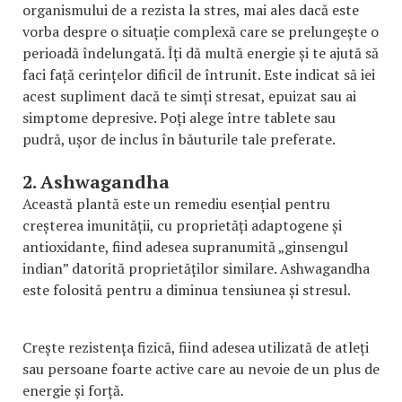
organismului de a rezista la stres, mai ales dacă este
vorba despre o situație complexă care se prelungește o
perioadă îndelungată. Îți dă multă energie și te ajută să
faci față cerințelor dificil de întrunit. Este indicat să iei
acest supliment dacă te simți stresat, epuizat sau ai
simptome depresive. Poți alege între tablete sau
pudră, ușor de inclus în băuturile tale preferate.
2. Ashwagandha
Această plantă este un remediu esențial pentru
creșterea imunității, cu proprietăți adaptogene și
antioxidante, fiind adesea supranumită „ginsengul
indian” datorită proprietăților similare. Ashwagandha
este folosită pentru a diminua tensiunea și stresul.
Crește rezistența fizică, fiind adesea utilizată de atleți
sau persoane foarte active care au nevoie de un plus de
energie și forță.