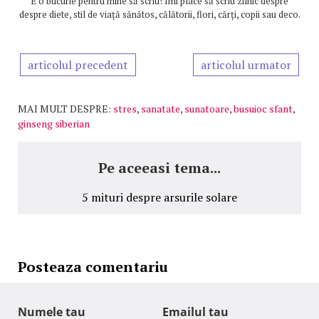
E o bucurie pentru mine să scriu! Îmi place să scriu zilnic despre
despre diete, stil de viață sănătos, călătorii, flori, cărți, copii sau deco.
articolul precedent
articolul urmator
MAI MULT DESPRE:
stres
,
sanatate
,
sunatoare
,
busuioc sfant
,
ginseng siberian
Pe aceeasi tema...
5 mituri despre arsurile solare
Posteaza comentariu
Numele tau
Emailul tau