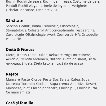
Rochii
Rochii de seara
Rochii de mireasa
Costume de baie
,
,
,
,
Pantofi
Rochii elegante
Inele de logodna
Verighete
,
,
,
,
Ochelari de soare
Tendinte 2020
,
Sănătate
Sarcina
Ceaiuri
Inima
Psihologie
Ginecologie
,
,
,
,
,
Stomatologie
Colesterol
Anticonceptionale
Test sarcina
,
,
,
,
Cardiologie
Oftalmologie
Avort
Ceai verde
HIV
Ortopedie
,
,
,
,
,
,
Psihiatrie
Dietă & Fitness
Diete
Fitness
Dieta Dukan
Relaxare
Yoga
Intretinere
,
,
,
,
,
,
Aerobic
Exercitii abdomen
Nutritie
Dieta de slabit
Dieta
,
,
,
,
Silueta
Dieta ketogenica
Sala de acasa
disociata
,
,
,
Reţete
Mancare
Paste
Ciorba
Peste
Sos
Salata
Cafea
Supa
,
,
,
,
,
,
,
,
Dulceata
Tocanita
Cocktail
Supa crema
Aperitive
Desert
,
,
,
,
,
,
Maioneza
Pilaf
Ciorba perisoare
Ciorba pui
Ciorba burta
,
,
,
,
,
Ce mancam azi
Casă şi familie