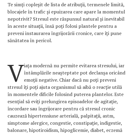
Te simți copleșit de lista de atribuții, termenele limită,
blocajele în trafic și epuizarea care apare la momentul
nepotrivit? Stresul este răspunsul natural și inevitabil
în aceste situații, însă poți folosi plantele pentru a
preveni instaurarea îngrijorării cronice, care îți pune
sănătatea în pericol.
V
iața modernă nu permite evitarea stresului, iar
întâmplările neașteptate pot declanșa oricând
emoții negative. Chiar dacă nu poți preveni
stresul îți poți ajuta organismul să aibă o reacție utilă
în momentele dificile folosind puterea plantelor. Este
esențial să eviți prelungirea episoadelor de agitație,
încordare sau îngrijorare pentru că stresul cronic
cauzează hipertensiune arterială, palpitații, astm,
simptome alergice, congestie, constipație, indigestie,
balonare, hipotiroidism, hipoglicemie, diabet, eczemă