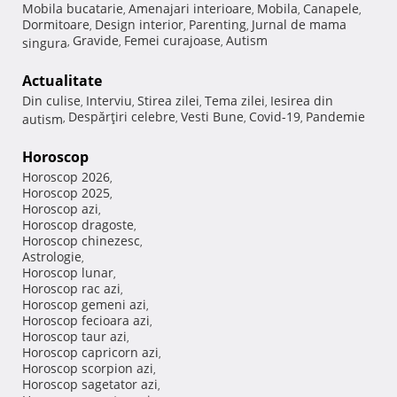
Mobila bucatarie
Amenajari interioare
Mobila
Canapele
,
,
,
,
Dormitoare
Design interior
Parenting
Jurnal de mama
,
,
,
Gravide
Femei curajoase
Autism
singura
,
,
,
Actualitate
Din culise
Interviu
Stirea zilei
Tema zilei
Iesirea din
,
,
,
,
Despărţiri celebre
Vesti Bune
Covid-19
Pandemie
autism
,
,
,
,
Horoscop
Horoscop 2026
,
Horoscop 2025
,
Horoscop azi
,
Horoscop dragoste
,
Horoscop chinezesc
,
Astrologie
,
Horoscop lunar
,
Horoscop rac azi
,
Horoscop gemeni azi
,
Horoscop fecioara azi
,
Horoscop taur azi
,
Horoscop capricorn azi
,
Horoscop scorpion azi
,
Horoscop sagetator azi
,