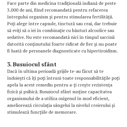
Face parte din medicina tradițională indiană de peste
3.000 de ani, fiind recomandată pentru refacerea
întregului organism și pentru stimularea fertilității.
Poți alege între capsule, tinctură sau ceai, dar trebuie
să eviți să o iei în combinație cu băuturi alcoolice sau
sedative. Nu este recomandată nici în timpul sarcinii
datorită conținutului foarte ridicat de fier și nu poate
fi luată de persoanele diagnosticate cu hipertiroidism.
3. Busuiocul sfânt
Dacă în ultima perioadă grijile te-au făcut să te
îndoiești că îți poți întruni toate responsabilitățile poți
apela la acest remediu pentru a-ți crește rezistența
fizică și psihică. Busuiocul sfânt susține capacitatea
organismului de a utiliza oxigenul în mod eficient,
ameliorează circulația sângelui la nivelul creierului și
stimulează funcțiile de memorare.