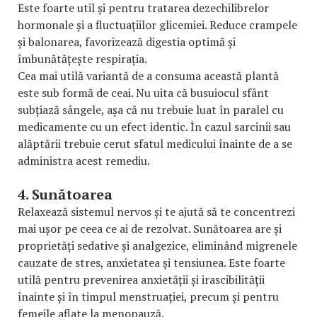
Este foarte util și pentru tratarea dezechilibrelor
hormonale și a fluctuațiilor glicemiei. Reduce crampele
și balonarea, favorizează digestia optimă și
îmbunătățește respirația.
Cea mai utilă variantă de a consuma această plantă
este sub formă de ceai. Nu uita că busuiocul sfânt
subțiază sângele, așa că nu trebuie luat în paralel cu
medicamente cu un efect identic. În cazul sarcinii sau
alăptării trebuie cerut sfatul medicului înainte de a se
administra acest remediu.
4. Sunătoarea
Relaxează sistemul nervos și te ajută să te concentrezi
mai ușor pe ceea ce ai de rezolvat. Sunătoarea are și
proprietăți sedative și analgezice, eliminând migrenele
cauzate de stres, anxietatea și tensiunea. Este foarte
utilă pentru prevenirea anxietății și irascibilității
înainte și în timpul menstruației, precum și pentru
femeile aflate la menopauză.