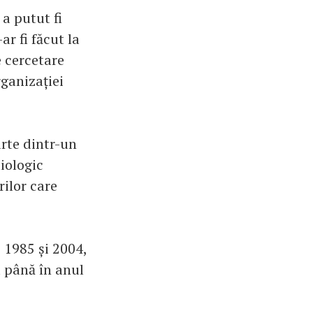
 a putut fi
r fi făcut la
e cercetare
rganizației
arte dintr-un
iologic
rilor care
 1985 și 2004,
a până în anul