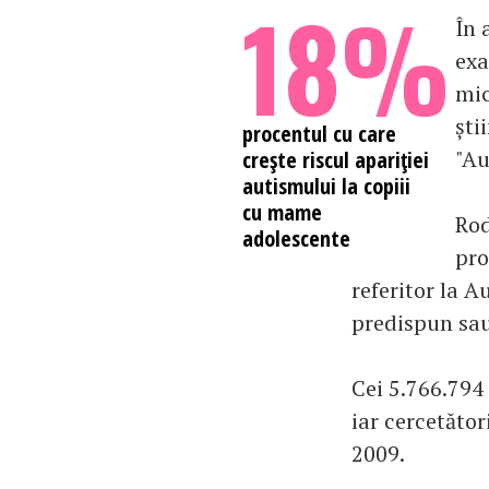
18%
În 
exa
mic
ști
procentul cu care
"Au
creşte riscul apariţiei
autismului la copiii
cu mame
Rod
adolescente
pro
referitor la A
predispun sau
Cei 5.766.794 
iar cercetăto
2009.