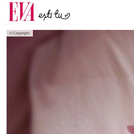
menopauză și când ar t
Carieră
la medic
Actualitate
© Copyright: