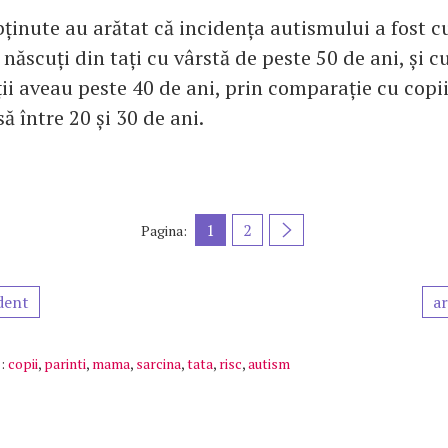
bținute au arătat că incidența autismului a fost 
 născuți din tați cu vârstă de peste 50 de ani, și 
i aveau peste 40 de ani, prin comparație cu copiii
ă între 20 și 30 de ani.
1
2
Pagina:
dent
ar
:
copii
,
parinti
,
mama
,
sarcina
,
tata
,
risc
,
autism