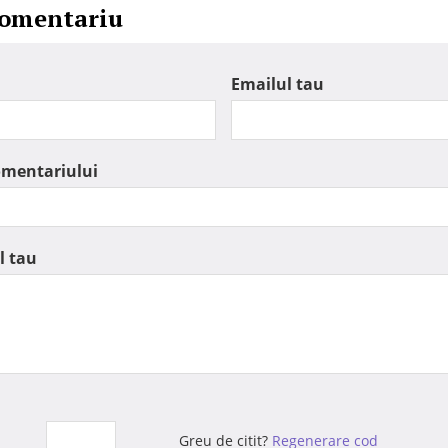
comentariu
Emailul tau
omentariului
l tau
Greu de citit?
Regenerare cod