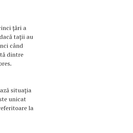
inci țări a
dacă tații au
unci când
tă dintre
pres.
ează situația
ste unicat
eferitoare la