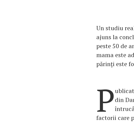
Un studiu real
ajuns la concl
peste 50 de a
mama este ado
părinți este f
P
ublicat
din Dan
întruc
factorii care 