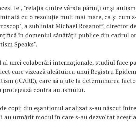
acest fel, "relația dintre vârsta părinților și autism
minată cu o rezoluție mult mai mare, ca și cum s-a
roscop", a subliniat Michael Rosanoff, director d
ințifică în domeniul sănătății publice din cadrul o
tism Speaks".
 al unei colaborări internaționale, studiul face p
iect care vizează alcătuirea unui Registru Epidem
utism (iCARE), care să ajute la determinarea facto
 protejează contra autismului.
de copii din eșantionul analizat s-au născut între
rii au urmărit modul în care s-au dezvoltat acești