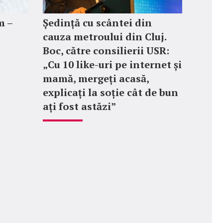
m –
Ședință cu scântei din
cauza metroului din Cluj.
Boc, către consilierii USR:
„Cu 10 like-uri pe internet și
mamă, mergeți acasă,
explicați la soție cât de bun
ați fost astăzi”