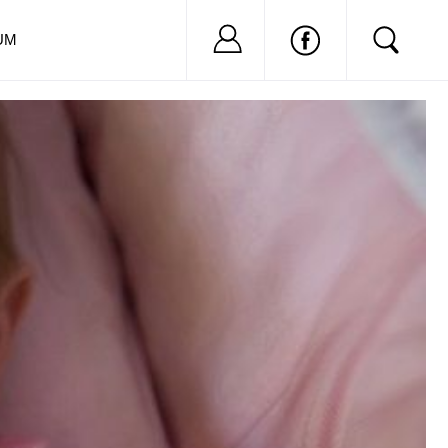
Nu ai cont?
Inregistreaza-
UM