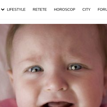
rebui să mergi
și 60 de ani. De ce te trezești mai des
pe măsură ce înaintezi în vârstă
LIFESTYLE
RETETE
HOROSCOP
CITY
FOR