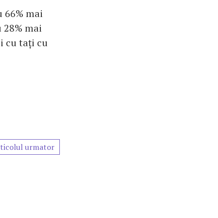
cu 66% mai
cu 28% mai
 cu tați cu
ticolul urmator