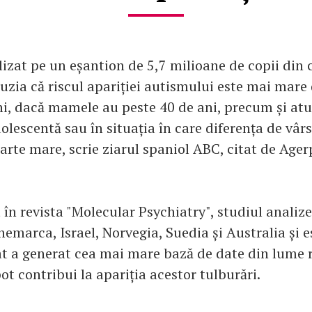
izat pe un eșantion de 5,7 milioane de copii din c
uzia că riscul apariției autismului este mai mare 
ni, dacă mamele au peste 40 de ani, precum și at
lescentă sau în situația în care diferența de vârs
oarte mare, scrie ziarul spaniol ABC, citat de Ager
 în revista "Molecular Psychiatry", studiul analiz
emarca, Israel, Norvegia, Suedia și Australia și e
ât a generat cea mai mare bază de date din lume r
pot contribui la apariția acestor tulburări.