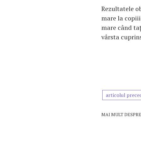
Rezultatele o
mare la copiii
mare când tați
vârsta cuprins
articolul prece
MAI MULT DESPRE