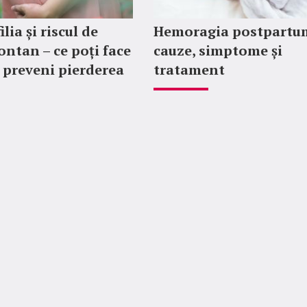
ia și riscul de
Hemoragia postpartu
ontan – ce poți face
cauze, simptome și
 preveni pierderea
tratament