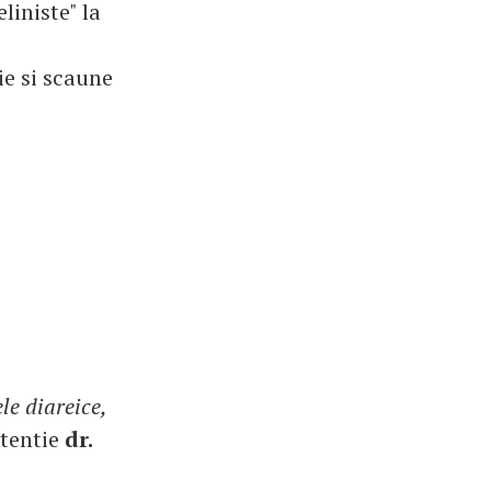
liniste" la
ie si scaune
le diareice,
atentie
dr.