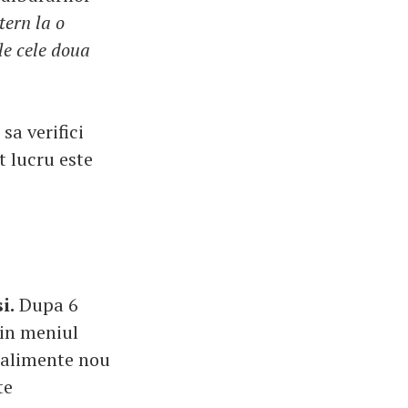
tern la o
le cele doua
sa verifici
t lucru este
i.
Dupa 6
 in meniul
e alimente nou
te