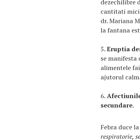
dezechilibre d
cantitati mic
dr. Mariana Mi
la fantana es
5.
Eruptia d
se manifesta 
alimentele fa
ajutorul calma
6.
Afectiunile
secundare
.
Febra duce la 
respiratorie, s