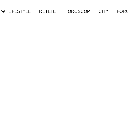
rebui să mergi
și 60 de ani. De ce te trezești mai des
pe măsură ce înaintezi în vârstă
LIFESTYLE
RETETE
HOROSCOP
CITY
FOR