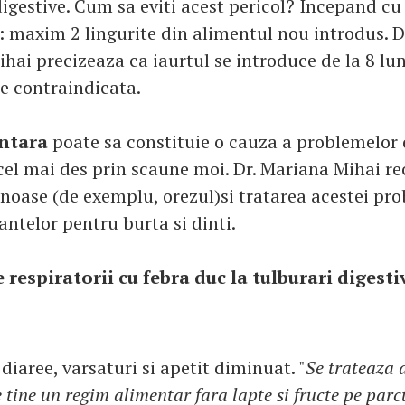
igestive. Cum sa eviti acest pericol? Incepand cu
i: maxim 2 lingurite din alimentul nou introdus. 
hai precizeaza ca iaurtul se introduce de la 8 lun
te contraindicata.
entara
poate sa constituie o cauza a problemelor 
cel mai des prin scaune moi. Dr. Mariana Mihai 
inoase (de exemplu, orezul)si tratarea acestei pr
ntelor pentru burta si dinti.
 respiratorii cu febra duc la tulburari digesti
diaree, varsaturi si apetit diminuat. "
Se trateaza 
e tine un regim alimentar fara lapte si fructe pe parcu