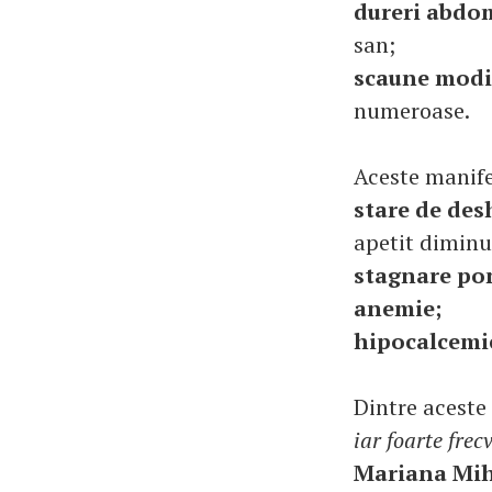
dureri abdo
san;
scaune modi
numeroase.
Aceste manife
stare de des
apetit diminu
stagnare pon
anemie;
hipocalcemie
Dintre aceste
iar foarte fre
Mariana Mih