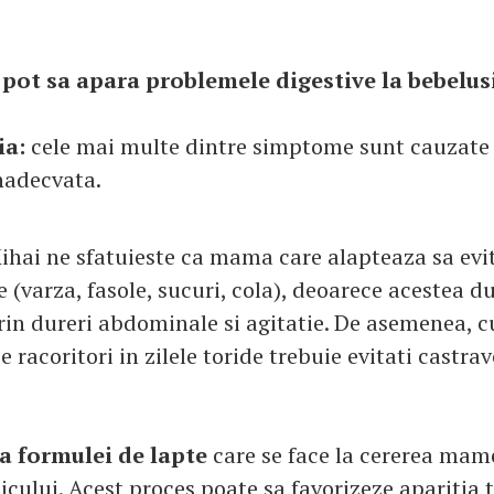
 pot sa apara problemele digestive la bebelus
ia:
cele mai multe dintre simptome sunt cauzate
nadecvata.
ihai ne sfatuieste ca mama care alapteaza sa evi
e (varza, fasole, sucuri, cola), deoarece acestea du
rin dureri abdominale si agitatie. De asemenea, c
 racoritori in zilele toride trebuie evitati castrave
 formulei de lapte
care se face la cererea mame
cului. Acest proces poate sa favorizeze aparitia 