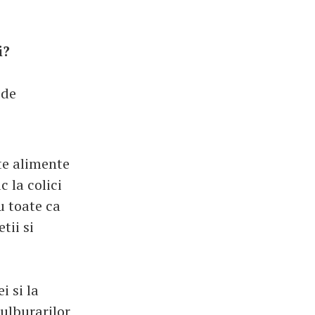
i?
 de
te alimente
c la colici
u toate ca
tii si
i si la
tulburarilor