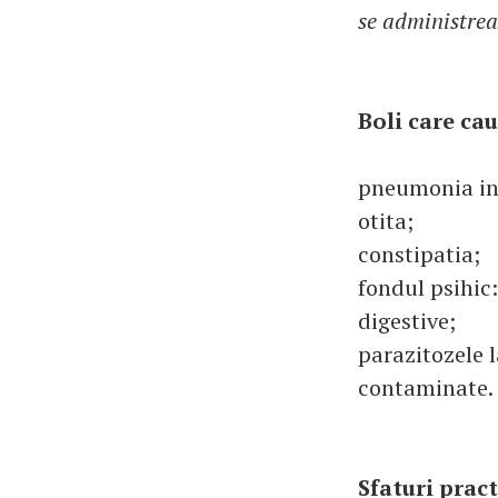
se administrea
Boli care ca
pneumonia ins
otita;
constipatia;
fondul psihic:
digestive;
parazitozele 
contaminate.
Sfaturi prac