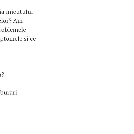
ia micutului
elor? Am
problemele
mptomele si ce
a?
lburari