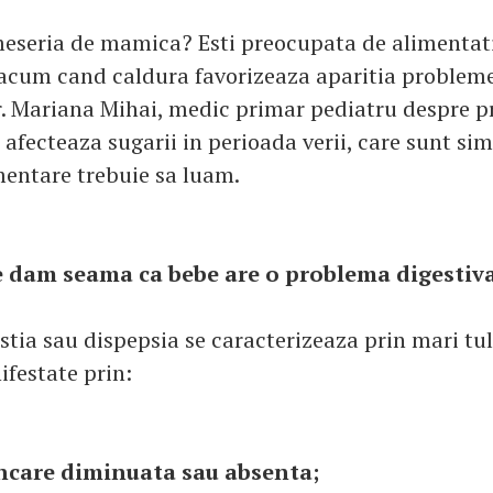
meseria de mamica? Esti preocupata de alimentat
 acum cand caldura favorizeaza aparitia problem
r. Mariana Mihai, medic primar pediatru despre 
 afecteaza sugarii in perioada verii, care sunt si
entare trebuie sa luam.
 dam seama ca bebe are o problema digestiv
stia sau dispepsia se caracterizeaza prin mari tu
ifestate prin:
ncare diminuata sau absenta;