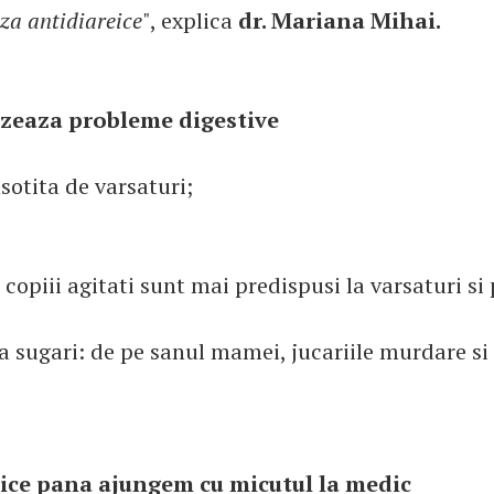
za antidiareice
", explica
dr. Mariana Mihai.
uzeaza probleme digestive
otita de varsaturi;
 copiii agitati sunt mai predispusi la varsaturi s
la sugari: de pe sanul mamei, jucariile murdare si
tice pana ajungem cu micutul la medic