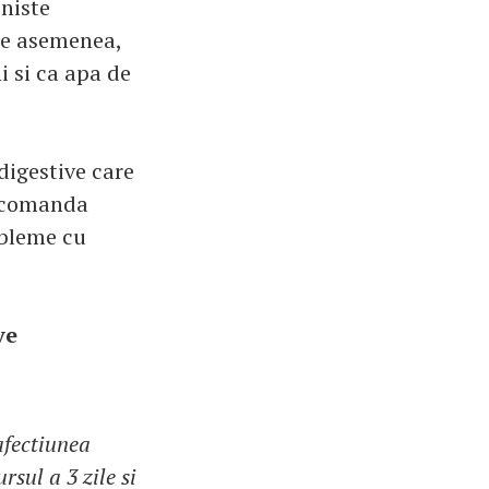
 niste
De asemenea,
i si ca apa de
digestive care
recomanda
obleme cu
ve
afectiunea
rsul a 3 zile si