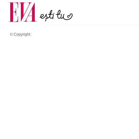
menopauză și când ar t
Carieră
la medic
Actualitate
© Copyright: