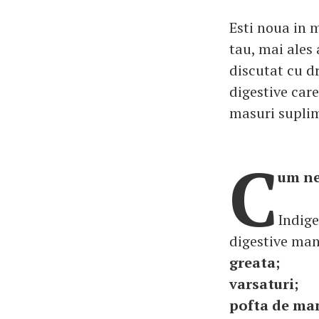
Esti noua in 
tau, mai ales
discutat cu d
digestive care
masuri suplim
C
um ne
Indige
digestive man
greata;
varsaturi;
pofta de ma