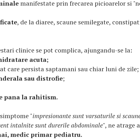
minale
manifestate prin frecarea picioarelor si "ne
ficate
, de la diaree, scaune semilegate, constipat
stari clinice se pot complica, ajungandu-se la:
hidratare acuta;
at care persista saptamani sau chiar luni de zile;
derala sau distrofie
;
 pana la rahitism.
 simptome "
impresionante sunt varsaturile si scaune
cvent intalnite sunt durerile abdominale
", ne atrage 
ai, medic primar pediatru.