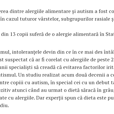
erea dintre alergiile alimentare și autism a fost c
în cazul tuturor vârstelor, subgrupurilor rasiale ș
in 13 copii suferă de o alergie alimentară în Sta
smul, intoleranțele devin din ce în ce mai des întâl
t suspectat că ar fi corelat cu alergiile de peste 2
nii specialiști să creadă că evitarea factorilor iri
utismul. Un studiu realizat acum două decenii a c
tre copiii cu autism, în special cei cu un debut ta
itiv atunci când au urmat o dietă săracă în grâu, 
te cu alergiile. Dar experții spun că dieta este p
diu.