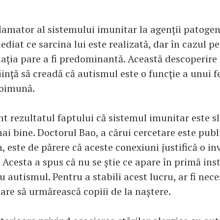
lamator al sistemului imunitar la agenții patogeni
diat ce sarcina lui este realizată, dar în cazul p
ația pare a fi predominantă. Această descoperire
ință să creadă că autismul este o funcție a unui f
toimună.
unt rezultatul faptului că sistemul imunitar este s
mai bine. Doctorul Bao, a cărui cercetare este pub
este de părere că aceste conexiuni justifică o in
Acesta a spus că nu se știe ce apare în primă inst
 autismul. Pentru a stabili acest lucru, ar fi nec
are să urmărească copiii de la naștere.