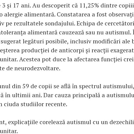
 3 și 17 ani. Au descoperit că 11,25% dintre copii
 alergie alimentară. Constatarea a fost observați
iv pe rezultatele sondajului. Echipa de cercetător
intoleranța alimentară cauzează sau nu autismul. Î
sugerat legături posibile, inclusiv modificări ale 
reșterea producției de anticorpi și reacții exagerat
nitar. Acestea pot duce la afectarea funcției crei
te de neurodezvoltare.
nul din 59 de copii se află în spectrul autismului
ă în ultimii ani. Dar cauza principală a autismulu
n ciuda studiilor recente.
t, explicațiile corelează autismul cu un dezechil
unitar.