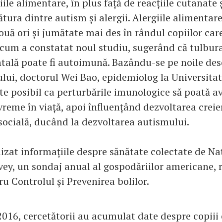
iile alimentare, în plus față de reacțiile cutanate ș
tura dintre autism și alergii. Alergiile alimentar
ouă ori și jumătate mai des în rândul copiilor car
cum a constatat noul studiu, sugerând că tulbur
lă poate fi autoimună. Bazându-se pe noile desc
ului, doctorul Wei Bao, epidemiolog la Universitat
ste posibil ca perturbările imunologice să poată a
reme în viață, apoi înfluențând dezvoltarea creier
socială, ducând la dezvoltarea autismului.
lizat informațiile despre sănătate colectate de Na
vey, un sondaj anual al gospodăriilor americane, r
u Controlul și Prevenirea bolilor.
2016, cercetătorii au acumulat date despre copiii