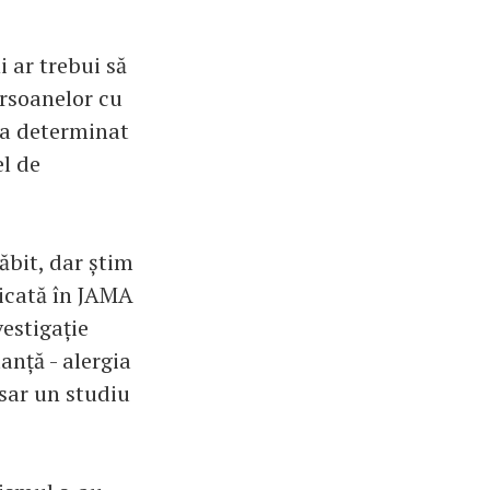
 ar trebui să
ersoanelor cu
 a determinat
el de
lăbit, dar știm
licată în JAMA
vestigație
anță - alergia
esar un studiu