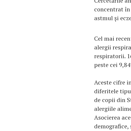
Cercetările an
concentrat în 
astmul și ecz
Cel mai recen
alergii respir
respiratorii. 
peste cei 9,84
Aceste cifre 
diferitele tip
de copii din S
alergiile alim
Asocierea ace
demografice, s