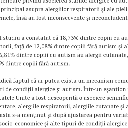
terioare privind asocierea stărilor alergice cu au
principal asupra alergiilor respiratorii și ale piel
emele, însă au fost inconsecvente și neconcludent
t studiu a constatat că 18,73% dintre copiii cu a
atorii, față de 12,08% dintre copiii fără autism și a
16,81% dintre copiii cu autism au alergii cutanate
% dintre copiii fără autism.
indică faptul că ar putea exista un mecanism com
uri de condiții alergice și autism. Într-un eșantion
tatele Unite a fost descoperită o asociere semnific
entare, alergiile respiratorii, alergiile cutanate și
asta s-a menținut și după ajustarea pentru variab
ocio-economice și alte tipuri de condiții alergice