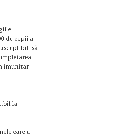
giile
0 de copii a
susceptibili să
 completarea
m imunitar
ibil la
nele care a