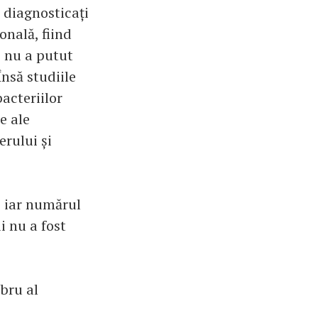
i diagnosticați
onală, fiind
i nu a putut
nsă studiile
bacteriilor
e ale
erului și
, iar numărul
i nu a fost
ibru al