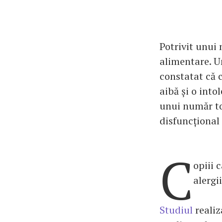
Potrivit unui 
alimentare. U
constatat că c
aibă și o int
unui număr to
disfuncțional 
C
opiii 
alergi
Studiul
realiz