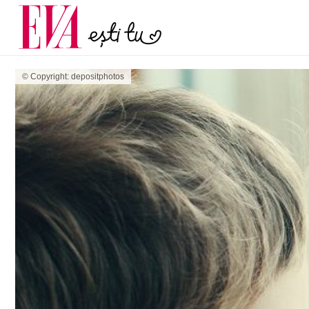
menopauză și când ar t
Carieră
la medic
Actualitate
© Copyright: depositphotos