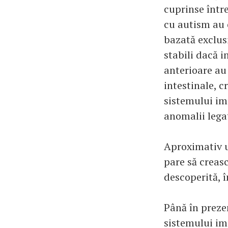
cuprinse între
cu autism au o
bazată exclus
stabili dacă 
anterioare au 
intestinale, c
sistemului imu
anomalii lega
Aproximativ u
pare să creasc
descoperită, î
Până în prezen
sistemului im