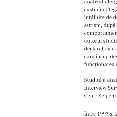
analizat alerg
susținând legă
întâlnite de d
autism, după 
comportamenta
autorul studi
declarat că e
care încep dev
funcționarea 
Studiul a ana
Interview Sur
Centrele pentr
Între 1997 și 