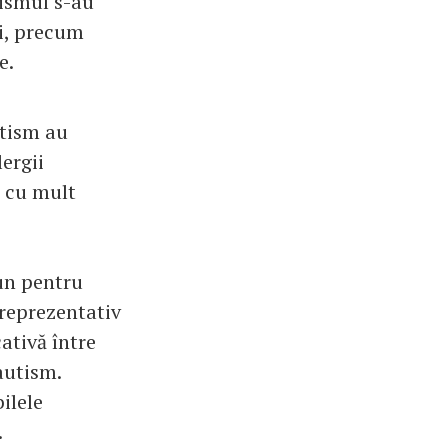
tismul s-au
ii, precum
e.
utism au
lergii
, cu mult
un pentru
 reprezentativ
ativă între
 autism.
ilele
.