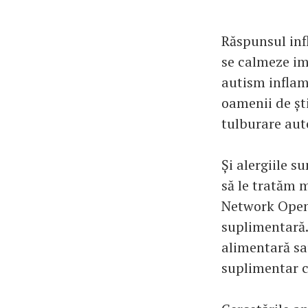
Răspunsul inf
se calmeze ime
autism inflam
oamenii de ști
tulburare au
Și alergiile s
să le tratăm 
Network Open, 
suplimentară. 
alimentară sau
suplimentar c