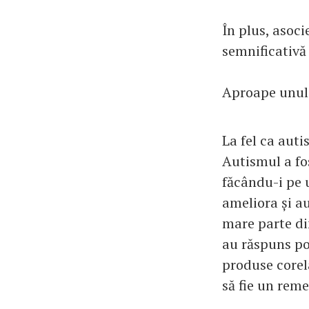
În plus, asoci
semnificativă 
Aproape unul d
La fel ca auti
Autismul a fos
făcându-i pe u
ameliora și a
mare parte din
au răspuns poz
produse corela
să fie un reme