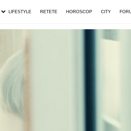
rebui să mergi
și 60 de ani. De ce te trezești mai des
pe măsură ce înaintezi în vârstă
LIFESTYLE
RETETE
HOROSCOP
CITY
FOR