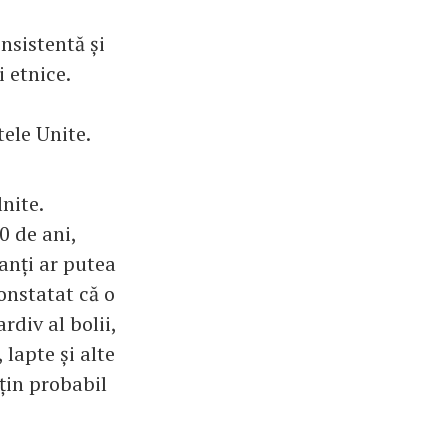
onsistentă și
i etnice.
tele Unite.
nite.
0 de ani,
tanți ar putea
onstatat că o
rdiv al bolii,
lapte și alte
uțin probabil