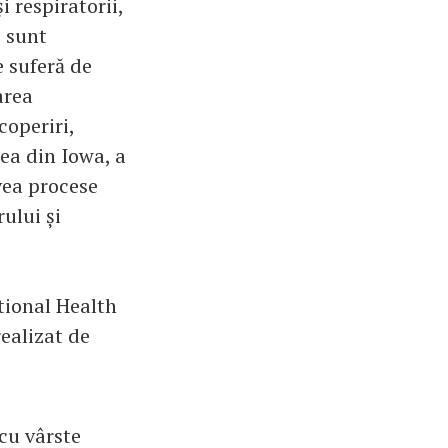
i respiratorii,
e sunt
e suferă de
area
operiri,
ea din Iowa, a
vea procese
ului și
tional Health
ealizat de
 cu vârste