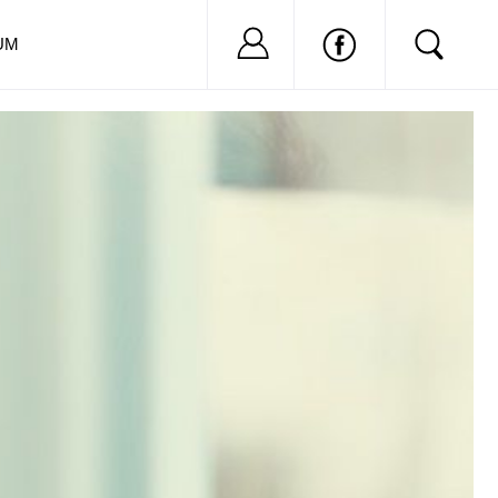
Nu ai cont?
Inregistreaza-
UM