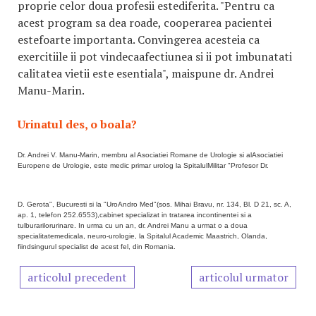
proprie celor doua profesii estediferita. "Pentru ca
acest program sa dea roade, cooperarea pacientei
estefoarte importanta. Convingerea acesteia ca
exercitiile ii pot vindecaafectiunea si ii pot imbunatati
calitatea vietii este esentiala", maispune dr. Andrei
Manu-Marin.
Urinatul des, o boala?
Dr. Andrei V. Manu-Marin, membru al Asociatiei Romane de Urologie si alAsociatiei
Europene de Urologie, este medic primar urolog la SpitalulMilitar "Profesor Dr.
D. Gerota", Bucuresti si la "UroAndro Med"(sos. Mihai Bravu, nr. 134, Bl. D 21, sc. A,
ap. 1, telefon 252.6553),cabinet specializat in tratarea incontinentei si a
tulburarilorurinare. In urma cu un an, dr. Andrei Manu a urmat o a doua
specialitatemedicala, neuro-urologie, la Spitalul Academic Maastrich, Olanda,
fiindsingurul specialist de acest fel, din Romania.
articolul precedent
articolul urmator