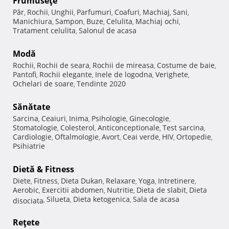
Frumuseţe
Păr
Rochii
Unghii
Parfumuri
Coafuri
Machiaj
Sani
,
,
,
,
,
,
,
Manichiura
Sampon
Buze
Celulita
Machiaj ochi
,
,
,
,
,
Tratament celulita
Salonul de acasa
,
Modă
Rochii
Rochii de seara
Rochii de mireasa
Costume de baie
,
,
,
,
Pantofi
Rochii elegante
Inele de logodna
Verighete
,
,
,
,
Ochelari de soare
Tendinte 2020
,
Sănătate
Sarcina
Ceaiuri
Inima
Psihologie
Ginecologie
,
,
,
,
,
Stomatologie
Colesterol
Anticonceptionale
Test sarcina
,
,
,
,
Cardiologie
Oftalmologie
Avort
Ceai verde
HIV
Ortopedie
,
,
,
,
,
,
Psihiatrie
Dietă & Fitness
Diete
Fitness
Dieta Dukan
Relaxare
Yoga
Intretinere
,
,
,
,
,
,
Aerobic
Exercitii abdomen
Nutritie
Dieta de slabit
Dieta
,
,
,
,
Silueta
Dieta ketogenica
Sala de acasa
disociata
,
,
,
Reţete