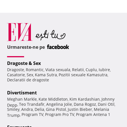
Urmareste-ne pe
Dragoste & Sex
Dragoste
Romantic
Viata sexuala
Relatii
Cuplu
Iubire
,
,
,
,
,
,
Casatorie
Sex
Kama Sutra
Pozitii sexuale Kamasutra
,
,
,
,
Declaratii de dragoste
Divertisment
Meghan Markle
Kate Middleton
Kim Kardashian
Johnny
,
,
,
Teo Trandafir
Angelina Jolie
Dana Rogoz
Dani Otil
Depp
,
,
,
,
,
Smiley
Andra
Delia
Gina Pistol
Justin Bieber
Melania
,
,
,
,
,
Program TV
Program Pro TV
Program Antena 1
Trump
,
,
,