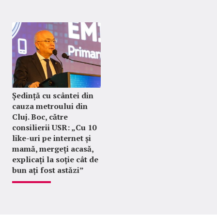
Ședință cu scântei din
cauza metroului din
Cluj. Boc, către
consilierii USR: „Cu 10
like-uri pe internet și
mamă, mergeți acasă,
explicați la soție cât de
bun ați fost astăzi”