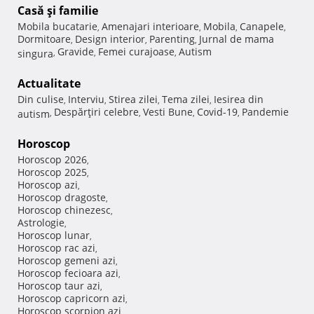
Casă şi familie
Mobila bucatarie
Amenajari interioare
Mobila
Canapele
,
,
,
,
Dormitoare
Design interior
Parenting
Jurnal de mama
,
,
,
Gravide
Femei curajoase
Autism
singura
,
,
,
Actualitate
Din culise
Interviu
Stirea zilei
Tema zilei
Iesirea din
,
,
,
,
Despărţiri celebre
Vesti Bune
Covid-19
Pandemie
autism
,
,
,
,
Horoscop
Horoscop 2026
,
Horoscop 2025
,
Horoscop azi
,
Horoscop dragoste
,
Horoscop chinezesc
,
Astrologie
,
Horoscop lunar
,
Horoscop rac azi
,
Horoscop gemeni azi
,
Horoscop fecioara azi
,
Horoscop taur azi
,
Horoscop capricorn azi
,
Horoscop scorpion azi
,