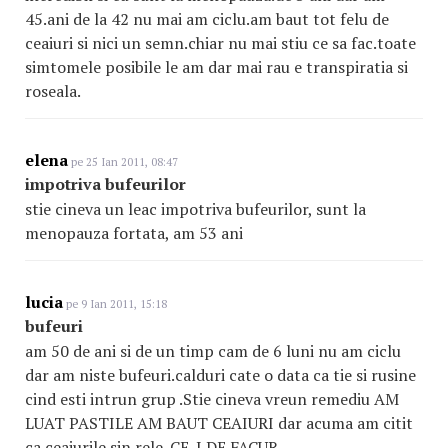
45.ani de la 42 nu mai am ciclu.am baut tot felu de
ceaiuri si nici un semn.chiar nu mai stiu ce sa fac.toate
simtomele posibile le am dar mai rau e transpiratia si
roseala.
elena
pe 25 Ian 2011, 08:47
impotriva bufeurilor
stie cineva un leac impotriva bufeurilor, sunt la
menopauza fortata, am 53 ani
lucia
pe 9 Ian 2011, 15:18
bufeuri
am 50 de ani si de un timp cam de 6 luni nu am ciclu
dar am niste bufeuri.calduri cate o data ca tie si rusine
cind esti intrun grup .Stie cineva vreun remediu AM
LUAT PASTILE AM BAUT CEAIURI dar acuma am citit
ca ceaiurile sin rele .CE-I DE FACUR