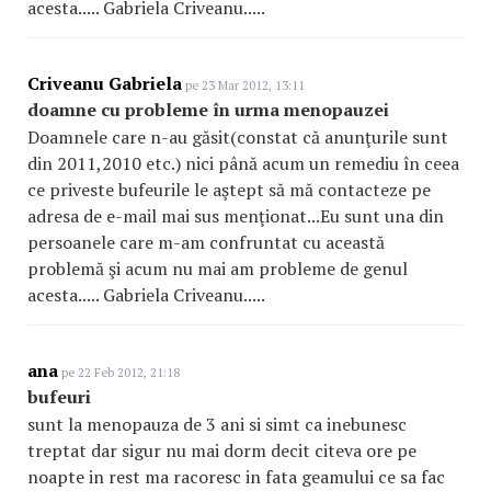
acesta..... Gabriela Criveanu.....
Criveanu Gabriela
pe 23 Mar 2012, 13:11
doamne cu probleme în urma menopauzei
Doamnele care n-au găsit(constat că anunţurile sunt
din 2011,2010 etc.) nici până acum un remediu în ceea
ce priveste bufeurile le aştept să mă contacteze pe
adresa de e-mail mai sus menţionat...Eu sunt una din
persoanele care m-am confruntat cu această
problemă şi acum nu mai am probleme de genul
acesta..... Gabriela Criveanu.....
ana
pe 22 Feb 2012, 21:18
bufeuri
sunt la menopauza de 3 ani si simt ca inebunesc
treptat dar sigur nu mai dorm decit citeva ore pe
noapte in rest ma racoresc in fata geamului ce sa fac