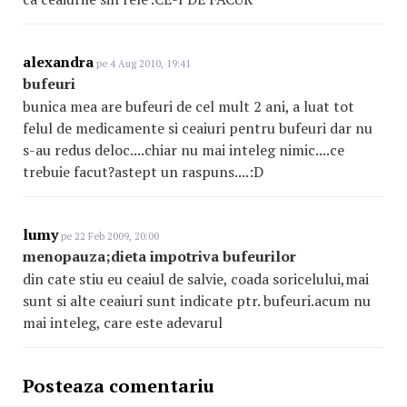
alexandra
pe 4 Aug 2010, 19:41
bufeuri
bunica mea are bufeuri de cel mult 2 ani, a luat tot
felul de medicamente si ceaiuri pentru bufeuri dar nu
s-au redus deloc....chiar nu mai inteleg nimic....ce
trebuie facut?astept un raspuns....:D
lumy
pe 22 Feb 2009, 20:00
menopauza;dieta impotriva bufeurilor
din cate stiu eu ceaiul de salvie, coada soricelului,mai
sunt si alte ceaiuri sunt indicate ptr. bufeuri.acum nu
mai inteleg, care este adevarul
Posteaza comentariu