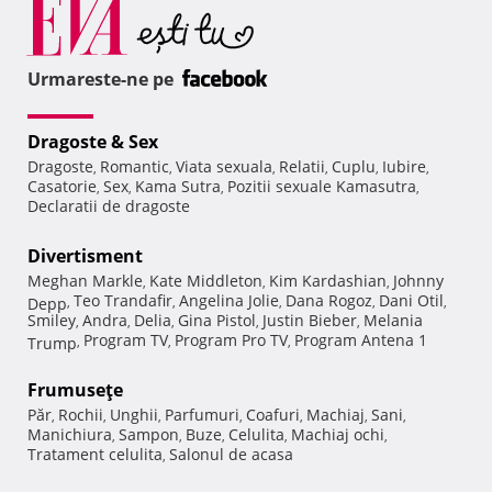
Urmareste-ne pe
Dragoste & Sex
Dragoste
Romantic
Viata sexuala
Relatii
Cuplu
Iubire
,
,
,
,
,
,
Casatorie
Sex
Kama Sutra
Pozitii sexuale Kamasutra
,
,
,
,
Declaratii de dragoste
Divertisment
Meghan Markle
Kate Middleton
Kim Kardashian
Johnny
,
,
,
Teo Trandafir
Angelina Jolie
Dana Rogoz
Dani Otil
Depp
,
,
,
,
,
Smiley
Andra
Delia
Gina Pistol
Justin Bieber
Melania
,
,
,
,
,
Program TV
Program Pro TV
Program Antena 1
Trump
,
,
,
Frumuseţe
Păr
Rochii
Unghii
Parfumuri
Coafuri
Machiaj
Sani
,
,
,
,
,
,
,
Manichiura
Sampon
Buze
Celulita
Machiaj ochi
,
,
,
,
,
Tratament celulita
Salonul de acasa
,