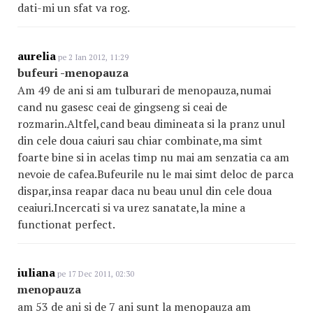
dati-mi un sfat va rog.
aurelia
pe 2 Ian 2012, 11:29
bufeuri -menopauza
Am 49 de ani si am tulburari de menopauza,numai
cand nu gasesc ceai de gingseng si ceai de
rozmarin.Altfel,cand beau dimineata si la pranz unul
din cele doua caiuri sau chiar combinate,ma simt
foarte bine si in acelas timp nu mai am senzatia ca am
nevoie de cafea.Bufeurile nu le mai simt deloc de parca
dispar,insa reapar daca nu beau unul din cele doua
ceaiuri.Incercati si va urez sanatate,la mine a
functionat perfect.
iuliana
pe 17 Dec 2011, 02:30
menopauza
am 53 de ani si de 7 ani sunt la menopauza am