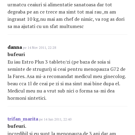
urmatcu ceaiuri si alimentatie sanatoasa dar tot
degeaba pe an ce trece ma simt tot mai rau ,m am
ingrasat 10 kg,nu mai am chef de nimic, va rog as dori
sa ma ajutati cu un sfat multumesc
danna
pe 14 Nov 2011, 22:28
bufeuri
Eu iau Estro Plus 3 tablete/zi (pe baza de soia si
seminte de struguri) si ceai pentru menopauza G72 de
la Fares. Asa mi-a recomandat medicul meu ginecolog.
beau cca 1l de ceai pe zi si ma simt mai bine dupa el.
Medicul meu nu a vrut sub nici o forma sa-mi dea
hormoni sintetici.
trifan_marita
pe 14 Iun 2011, 22:40
bufeuri.
incredibil si eu sunt la menopauza.de 3 ani dar am