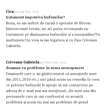
Cica
pe 9 Apr 2012, 13:20
tratament impotriva bufeurilor?
Buna, eu am suferit de curad o operatie de fibrom -
histerecomie totala; mi-ati putea recomanda un
tratament pt diminuarea bufeurilor si a insomniilor?Va
multumesc!As vrea sa iau legatura si cu Dna Criveanu
Gabriela.
Criveanu Gabriela
pe 23 Mar 2012, 13:12
doamne cu probleme în urma menopauzei
Doamnele care n-au găsit(constat că anunţurile sunt
din 2011,2010 etc.) nici până acum un remediu în ceea
ce priveste bufeurile le aştept să mă contacteze pe
adresa de e-mail mai sus menţionat...Eu sunt una din
persoanele care m-am confruntat cu această
problemă şi acum nu mai am probleme de genul