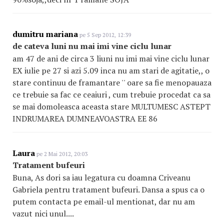
dumitru mariana
pe 5 Sep 2012, 12:39
de cateva luni nu mai imi vine ciclu lunar
am 47 de ani de circa 3 liuni nu imi mai vine ciclu lunar
EX iulie pe 27 si azi 5.09 inca nu am stari de agitatie,, o
stare continuu de framantare '' oare sa fie menopauaza
ce trebuie sa fac ce ceaiuri , cum trebuie procedat ca sa
se mai domoleasca aceasta stare MULTUMESC ASTEPT
INDRUMAREA DUMNEAVOASTRA EE 86
Laura
pe 2 Mai 2012, 20:03
Tratament bufeuri
Buna, As dori sa iau legatura cu doamna Criveanu
Gabriela pentru tratament bufeuri. Dansa a spus ca o
putem contacta pe email-ul mentionat, dar nu am
vazut nici unul....