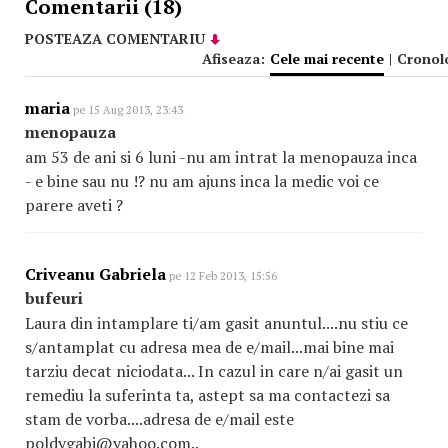
Comentarii (18)
POSTEAZA COMENTARIU
Afiseaza:
Cele mai recente
|
Cronol
maria
pe 15 Aug 2013, 23:43
menopauza
am 53 de ani si 6 luni -nu am intrat la menopauza inca
- e bine sau nu !? nu am ajuns inca la medic voi ce
parere aveti ?
Criveanu Gabriela
pe 12 Feb 2013, 15:56
bufeuri
Laura din intamplare ti/am gasit anuntul....nu stiu ce
s/antamplat cu adresa mea de e/mail...mai bine mai
tarziu decat niciodata... In cazul in care n/ai gasit un
remediu la suferinta ta, astept sa ma contactezi sa
stam de vorba....adresa de e/mail este
poldygabi@yahoo.com..