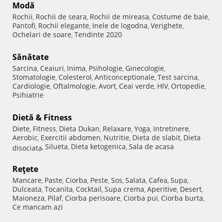
Modă
Rochii
Rochii de seara
Rochii de mireasa
Costume de baie
,
,
,
,
Pantofi
Rochii elegante
Inele de logodna
Verighete
,
,
,
,
Ochelari de soare
Tendinte 2020
,
Sănătate
Sarcina
Ceaiuri
Inima
Psihologie
Ginecologie
,
,
,
,
,
Stomatologie
Colesterol
Anticonceptionale
Test sarcina
,
,
,
,
Cardiologie
Oftalmologie
Avort
Ceai verde
HIV
Ortopedie
,
,
,
,
,
,
Psihiatrie
Dietă & Fitness
Diete
Fitness
Dieta Dukan
Relaxare
Yoga
Intretinere
,
,
,
,
,
,
Aerobic
Exercitii abdomen
Nutritie
Dieta de slabit
Dieta
,
,
,
,
Silueta
Dieta ketogenica
Sala de acasa
disociata
,
,
,
Reţete
Mancare
Paste
Ciorba
Peste
Sos
Salata
Cafea
Supa
,
,
,
,
,
,
,
,
Dulceata
Tocanita
Cocktail
Supa crema
Aperitive
Desert
,
,
,
,
,
,
Maioneza
Pilaf
Ciorba perisoare
Ciorba pui
Ciorba burta
,
,
,
,
,
Ce mancam azi