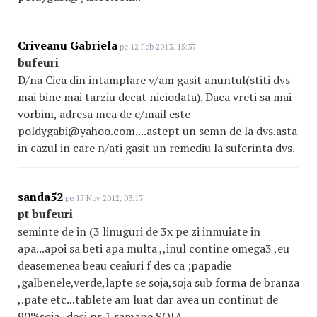
Criveanu Gabriela
pe 12 Feb 2013, 15:37
bufeuri
D/na Cica din intamplare v/am gasit anuntul(stiti dvs
mai bine mai tarziu decat niciodata). Daca vreti sa mai
vorbim, adresa mea de e/mail este
poldygabi@yahoo.com....astept un semn de la dvs.asta
in cazul in care n/ati gasit un remediu la suferinta dvs.
sanda52
pe 17 Nov 2012, 03:17
pt bufeuri
seminte de in (3 linuguri de 3x pe zi inmuiate in
apa...apoi sa beti apa multa ,,inul contine omega3 ,eu
deasemenea beau ceaiuri f des ca ;papadie
,galbenele,verde,lapte se soja,soja sub forma de branza
,.pate etc...tablete am luat dar avea un continut de
90%soja,,deci nr 1 ramane SOJA