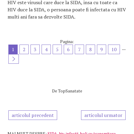
HIV este virusul care duce la SIDA, insa cu toate ca
HIV duce la SIDA, o persoana poate fi infectata cu HIV
multi ani fara sa dezvolte SIDA.
Pagina:
...
1
2
3
4
5
6
7
8
9
10
De
TopSanatate
articolul precedent
articolul urmator
MAI MULT DESPRE:
SIDA
,
hiv
,
infectii
,
boli cu transmitere