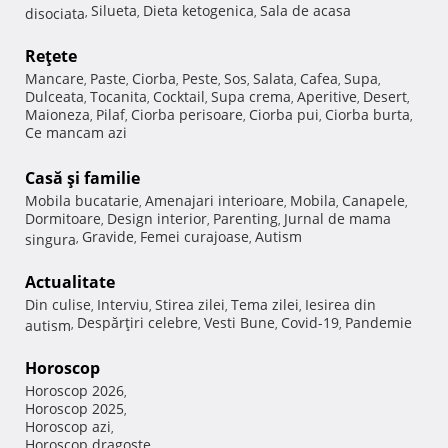
Silueta
Dieta ketogenica
Sala de acasa
disociata
,
,
,
Reţete
Mancare
Paste
Ciorba
Peste
Sos
Salata
Cafea
Supa
,
,
,
,
,
,
,
,
Dulceata
Tocanita
Cocktail
Supa crema
Aperitive
Desert
,
,
,
,
,
,
Maioneza
Pilaf
Ciorba perisoare
Ciorba pui
Ciorba burta
,
,
,
,
,
Ce mancam azi
Casă şi familie
Mobila bucatarie
Amenajari interioare
Mobila
Canapele
,
,
,
,
Dormitoare
Design interior
Parenting
Jurnal de mama
,
,
,
Gravide
Femei curajoase
Autism
singura
,
,
,
Actualitate
Din culise
Interviu
Stirea zilei
Tema zilei
Iesirea din
,
,
,
,
Despărţiri celebre
Vesti Bune
Covid-19
Pandemie
autism
,
,
,
,
Horoscop
Horoscop 2026
,
Horoscop 2025
,
Horoscop azi
,
Horoscop dragoste
,