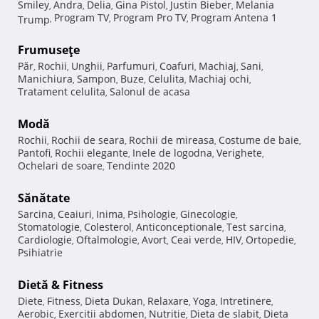
Smiley
Andra
Delia
Gina Pistol
Justin Bieber
Melania
,
,
,
,
,
Program TV
Program Pro TV
Program Antena 1
Trump
,
,
,
Frumuseţe
Păr
Rochii
Unghii
Parfumuri
Coafuri
Machiaj
Sani
,
,
,
,
,
,
,
Manichiura
Sampon
Buze
Celulita
Machiaj ochi
,
,
,
,
,
Tratament celulita
Salonul de acasa
,
Modă
Rochii
Rochii de seara
Rochii de mireasa
Costume de baie
,
,
,
,
Pantofi
Rochii elegante
Inele de logodna
Verighete
,
,
,
,
Ochelari de soare
Tendinte 2020
,
Sănătate
Sarcina
Ceaiuri
Inima
Psihologie
Ginecologie
,
,
,
,
,
Stomatologie
Colesterol
Anticonceptionale
Test sarcina
,
,
,
,
Cardiologie
Oftalmologie
Avort
Ceai verde
HIV
Ortopedie
,
,
,
,
,
,
Psihiatrie
Dietă & Fitness
Diete
Fitness
Dieta Dukan
Relaxare
Yoga
Intretinere
,
,
,
,
,
,
Aerobic
Exercitii abdomen
Nutritie
Dieta de slabit
Dieta
,
,
,
,