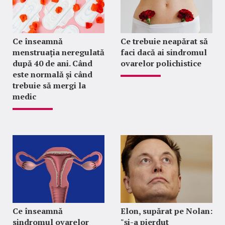
Ce înseamnă
Ce trebuie neapărat să
menstruația neregulată
faci dacă ai sindromul
după 40 de ani. Când
ovarelor polichistice
este normală și când
trebuie să mergi la
medic
Ce înseamnă
Elon, supărat pe Nolan:
sindromul ovarelor
"şi-a pierdut