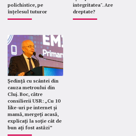
polichistice, pe
integritatea". Are
înțelesul tuturor
dreptate?
Ședință cu scântei din
cauza metroului din
Cluj. Boc, către
consilierii USR: „Cu 10
like-uri pe internet și
mamă, mergeți acasă,
explicați la soție cât de
bun ați fost astăzi”