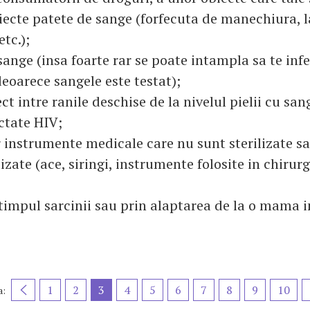
iecte patete de sange (forfecuta de manechiura, 
etc.);
sange (insa foarte rar se poate intampla sa te inf
eoarece sangele este testat);
ct intre ranile deschise de la nivelul pielii cu san
ctate HIV;
r instrumente medicale care nu sunt sterilizate s
lizate (ace, siringi, instrumente folosite in chirurg
 timpul sarcinii sau prin alaptarea de la o mama i
1
2
3
4
5
6
7
8
9
10
a: