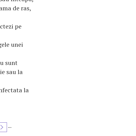
lama de ras,
ectezi pe
gele unei
au sunt
ie sau la
nfectata la
...