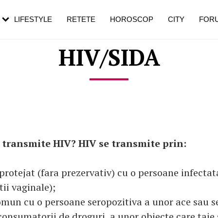
rebui să mergi
și 60 de ani. De ce te trezești mai des
pe măsură ce înaintezi în vârstă
LIFESTYLE
RETETE
HOROSCOP
CITY
FOR
HIV/SIDA
 transmite HIV?
HIV se transmite prin:
protejat (fara prezervativ) cu o persoane infectat
ii vaginale);
comun cu o persoane seropozitiva a unor ace sau s
consumatorii de droguri, a unor obiecte care taie