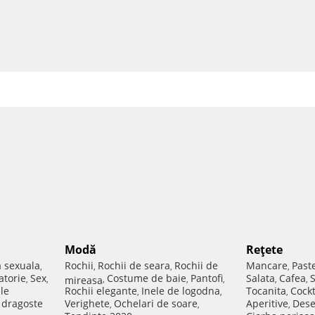
Modă
Reţete
a sexuala
Rochii
Rochii de seara
Rochii de
Mancare
Past
,
,
,
,
atorie
Sex
Costume de baie
Pantofi
Salata
Cafea
,
,
mireasa
,
,
,
,
,
ale
Rochii elegante
Inele de logodna
Tocanita
Cockt
,
,
,
e dragoste
Verighete
Ochelari de soare
Aperitive
Dese
,
,
,