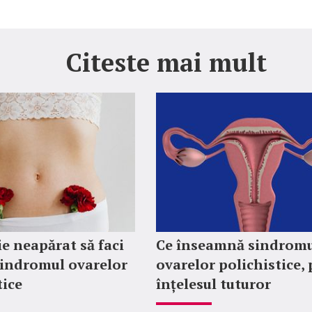
Citeste mai mult
ie neapărat să faci
Ce înseamnă sindrom
sindromul ovarelor
ovarelor polichistice, 
tice
înțelesul tuturor