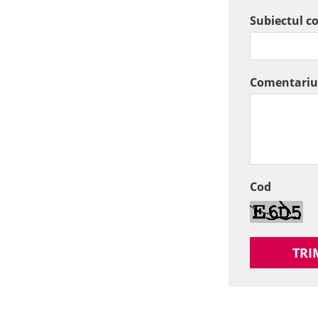
Subiectul c
Comentariu
Cod
TRI