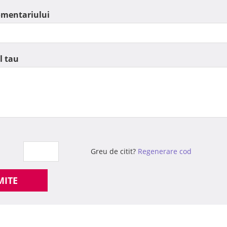
omentariului
l tau
Greu de citit?
Regenerare cod
MITE