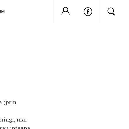
Nu ai cont?
Inregistreaza-
UM
a (prin
eringi, mai
 sau inteapa,