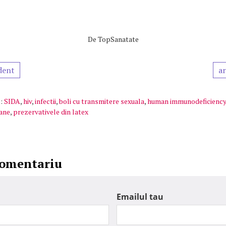
De
TopSanatate
dent
ar
:
SIDA
,
hiv
,
infectii
,
boli cu transmitere sexuala
,
human immunodeficiency
mane
,
prezervativele din latex
comentariu
Emailul tau