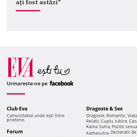
ați fost astăzi”
Urmareste-ne pe
Club Eva
Dragoste & Sex
Comunitatea unde eşti între
Dragoste
Romantic
Viat
,
,
prietene.
Relatii
Cuplu
Iubire
Cas
,
,
,
Kama Sutra
Pozitii sexu
,
Forum
Declaratii d
Kamasutra
,