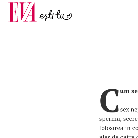
menopauză și când ar t
Carieră
la medic
Actualitate
C
um se
sex ne
sperma, secret
folosirea in 
ales de catre 