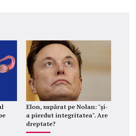
ul
Elon, supărat pe Nolan: "şi-
pe
a pierdut integritatea". Are
dreptate?