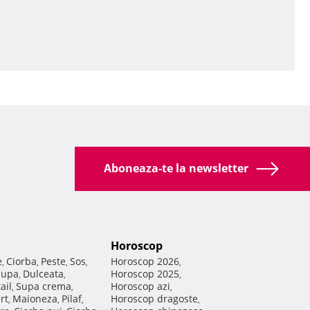
Aboneaza-te la newsletter
Horoscop
e
Ciorba
Peste
Sos
Horoscop 2026
,
,
,
,
,
Supa
Dulceata
Horoscop 2025
,
,
,
ail
Supa crema
Horoscop azi
,
,
,
rt
Maioneza
Pilaf
Horoscop dragoste
,
,
,
,