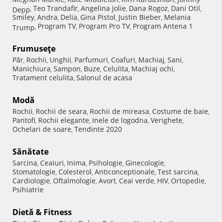
Teo Trandafir
Angelina Jolie
Dana Rogoz
Dani Otil
Depp
,
,
,
,
,
Smiley
Andra
Delia
Gina Pistol
Justin Bieber
Melania
,
,
,
,
,
Program TV
Program Pro TV
Program Antena 1
Trump
,
,
,
Frumuseţe
Păr
Rochii
Unghii
Parfumuri
Coafuri
Machiaj
Sani
,
,
,
,
,
,
,
Manichiura
Sampon
Buze
Celulita
Machiaj ochi
,
,
,
,
,
Tratament celulita
Salonul de acasa
,
Modă
Rochii
Rochii de seara
Rochii de mireasa
Costume de baie
,
,
,
,
Pantofi
Rochii elegante
Inele de logodna
Verighete
,
,
,
,
Ochelari de soare
Tendinte 2020
,
Sănătate
Sarcina
Ceaiuri
Inima
Psihologie
Ginecologie
,
,
,
,
,
Stomatologie
Colesterol
Anticonceptionale
Test sarcina
,
,
,
,
Cardiologie
Oftalmologie
Avort
Ceai verde
HIV
Ortopedie
,
,
,
,
,
,
Psihiatrie
Dietă & Fitness