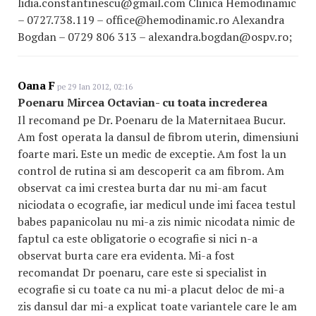
lidia.constantinescu@gmail.com Clinica Hemodinamic
– 0727.738.119 – office@hemodinamic.ro Alexandra
Bogdan – 0729 806 313 – alexandra.bogdan@ospv.ro;
Oana F
pe 29 Ian 2012, 02:16
Poenaru Mircea Octavian- cu toata increderea
Il recomand pe Dr. Poenaru de la Maternitaea Bucur.
Am fost operata la dansul de fibrom uterin, dimensiuni
foarte mari. Este un medic de exceptie. Am fost la un
control de rutina si am descoperit ca am fibrom. Am
observat ca imi crestea burta dar nu mi-am facut
niciodata o ecografie, iar medicul unde imi facea testul
babes papanicolau nu mi-a zis nimic nicodata nimic de
faptul ca este obligatorie o ecografie si nici n-a
observat burta care era evidenta. Mi-a fost
recomandat Dr poenaru, care este si specialist in
ecografie si cu toate ca nu mi-a placut deloc de mi-a
zis dansul dar mi-a explicat toate variantele care le am