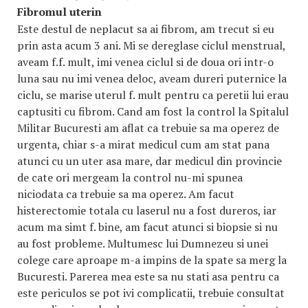
Fibromul uterin
Este destul de neplacut sa ai fibrom, am trecut si eu
prin asta acum 3 ani. Mi se dereglase ciclul menstrual,
aveam f.f. mult, imi venea ciclul si de doua ori intr-o
luna sau nu imi venea deloc, aveam dureri puternice la
ciclu, se marise uterul f. mult pentru ca peretii lui erau
captusiti cu fibrom. Cand am fost la control la Spitalul
Militar Bucuresti am aflat ca trebuie sa ma operez de
urgenta, chiar s-a mirat medicul cum am stat pana
atunci cu un uter asa mare, dar medicul din provincie
de cate ori mergeam la control nu-mi spunea
niciodata ca trebuie sa ma operez. Am facut
histerectomie totala cu laserul nu a fost dureros, iar
acum ma simt f. bine, am facut atunci si biopsie si nu
au fost probleme. Multumesc lui Dumnezeu si unei
colege care aproape m-a impins de la spate sa merg la
Bucuresti. Parerea mea este sa nu stati asa pentru ca
este periculos se pot ivi complicatii, trebuie consultat