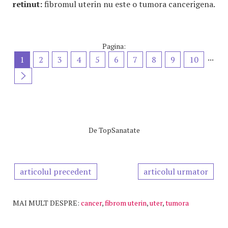
retinut:
fibromul uterin nu este o tumora cancerigena.
Pagina:
...
1
2
3
4
5
6
7
8
9
10
De
TopSanatate
articolul precedent
articolul urmator
MAI MULT DESPRE:
cancer
,
fibrom uterin
,
uter
,
tumora