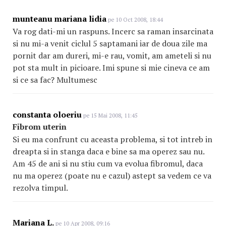
munteanu mariana lidia
pe 10 Oct 2008, 18:44
Va rog dati-mi un raspuns. Incerc sa raman insarcinata
si nu mi-a venit ciclul 5 saptamani iar de doua zile ma
pornit dar am dureri, mi-e rau, vomit, am ameteli si nu
pot sta mult in picioare. Imi spune si mie cineva ce am
si ce sa fac? Multumesc
constanta oloeriu
pe 15 Mai 2008, 11:45
Fibrom uterin
Si eu ma confrunt cu aceasta problema, si tot intreb in
dreapta si in stanga daca e bine sa ma operez sau nu.
Am 45 de ani si nu stiu cum va evolua fibromul, daca
nu ma operez (poate nu e cazul) astept sa vedem ce va
rezolva timpul.
Mariana L.
pe 10 Apr 2008, 09:16