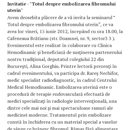
Invitatie - "Totul despre embolizarea fibromului
uterin"
Avem deosebita plăcere de a vă invita la seminarul ”
Totul despre embolizarea fibromului uterin“, ce va
avea loc vineri, 15 iunie 2012, începând cu ora 18.00, la
Cafeneaua Brătianu (str. Doamnei, nr. 9, sector3 3 ).
Evenimentul este realizat în colaborare cu Clinica
Hemodinamic şi beneficiază de susţinerea partenerului
nostru tradiţional, deputatul colegiului 22 din
Bucureşti, Alina Gorghiu. Printre lectorii prezenţi în
cadrul evenimentului, va participa dr. Rareş Nechifor,
medic specialist radiodiagnostic, în cadrul Centrului
Medical Hemodinamic. Embolizarea uterină este o
procedură de terapie endovasculară efectuată de
medici specializaţi în radiologie intervenţională, una
dintre cele mai noi şi mai spectaculoase ramuri ale
medicinei moderne. Tratamentul prin embolizare
constă în închiderea cu un material special a vaselor
de sânge ce hrănesc fibromul. Rămas fără alimentare,