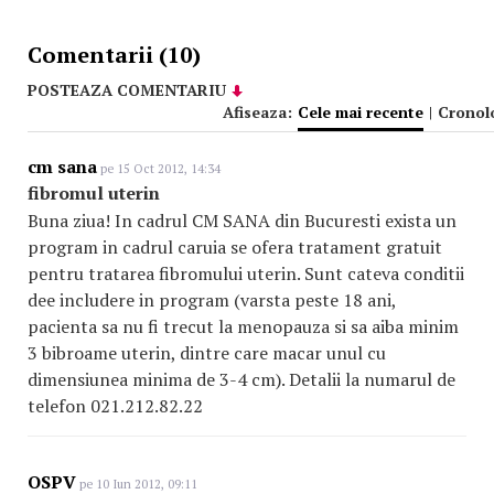
Comentarii (10)
POSTEAZA COMENTARIU
Afiseaza:
Cele mai recente
|
Cronol
cm sana
pe 15 Oct 2012, 14:34
fibromul uterin
Buna ziua! In cadrul CM SANA din Bucuresti exista un
program in cadrul caruia se ofera tratament gratuit
pentru tratarea fibromului uterin. Sunt cateva conditii
dee includere in program (varsta peste 18 ani,
pacienta sa nu fi trecut la menopauza si sa aiba minim
3 bibroame uterin, dintre care macar unul cu
dimensiunea minima de 3-4 cm). Detalii la numarul de
telefon 021.212.82.22
OSPV
pe 10 Iun 2012, 09:11