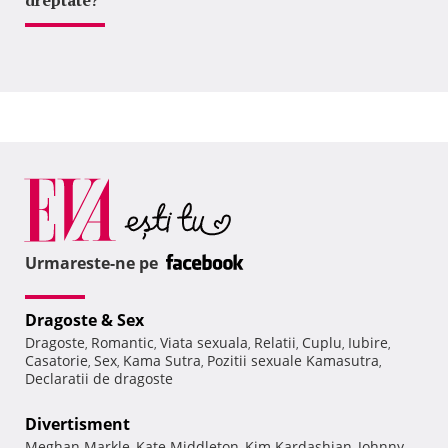
dreptate?
Urmareste-ne pe
Dragoste & Sex
Dragoste
Romantic
Viata sexuala
Relatii
Cuplu
Iubire
,
,
,
,
,
,
Casatorie
Sex
Kama Sutra
Pozitii sexuale Kamasutra
,
,
,
,
Declaratii de dragoste
Divertisment
Meghan Markle
Kate Middleton
Kim Kardashian
Johnny
,
,
,