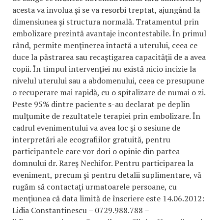
acesta va involua şi se va resorbi treptat, ajungând la
dimensiunea şi structura normală. Tratamentul prin
embolizare prezintă avantaje incontestabile. În primul
rând, permite menţinerea intactă a uterului, ceea ce
duce la păstrarea sau recaştigarea capacităţii de a avea
copii. În timpul intervenţiei nu există nicio incizie la
nivelul uterului sau a abdomenului, ceea ce presupune
o recuperare mai rapidă, cu o spitalizare de numai o zi.
Peste 95% dintre paciente s-au declarat pe deplin
mulţumite de rezultatele terapiei prin embolizare. În
cadrul evenimentului va avea loc şi o sesiune de
interpretări ale ecografiilor gratuită, pentru
participantele care vor dori o opinie din partea
domnului dr. Rareş Nechifor. Pentru participarea la
eveniment, precum şi pentru detalii suplimentare, vă
rugăm să contactaţi urmatoarele persoane, cu
menţiunea că data limită de înscriere este 14.06.2012:
Lidia Constantinescu – 0729.988.788 –