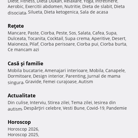
Diete
Fitness
Dieta Dukan
Relaxare
Yoga
Intretinere
,
,
,
,
,
,
Aerobic
Exercitii abdomen
Nutritie
Dieta de slabit
Dieta
,
,
,
,
Silueta
Dieta ketogenica
Sala de acasa
disociata
,
,
,
Reţete
Mancare
Paste
Ciorba
Peste
Sos
Salata
Cafea
Supa
,
,
,
,
,
,
,
,
Dulceata
Tocanita
Cocktail
Supa crema
Aperitive
Desert
,
,
,
,
,
,
Maioneza
Pilaf
Ciorba perisoare
Ciorba pui
Ciorba burta
,
,
,
,
,
Ce mancam azi
Casă şi familie
Mobila bucatarie
Amenajari interioare
Mobila
Canapele
,
,
,
,
Dormitoare
Design interior
Parenting
Jurnal de mama
,
,
,
Gravide
Femei curajoase
Autism
singura
,
,
,
Actualitate
Din culise
Interviu
Stirea zilei
Tema zilei
Iesirea din
,
,
,
,
Despărţiri celebre
Vesti Bune
Covid-19
Pandemie
autism
,
,
,
,
Horoscop
Horoscop 2026
,
Horoscop 2025
,