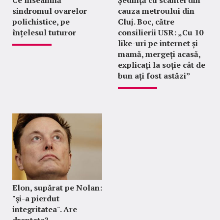
Ce înseamnă
Ședință cu scântei din
sindromul ovarelor
cauza metroului din
polichistice, pe
Cluj. Boc, către
înțelesul tuturor
consilierii USR: „Cu 10
like-uri pe internet și
mamă, mergeți acasă,
explicați la soție cât de
bun ați fost astăzi”
Elon, supărat pe Nolan:
"şi-a pierdut
integritatea". Are