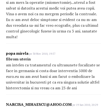
si am mers la operatie (miomectomie)...uterul a fost
salvat si datorita acestui medic voi putea avea copii.
Vina o avem noi ca nu mergem periodic la controale.
Eu n-am avut deloc simptome si evident ca nu m-am
dus vreodata sa-mi fac vreo ecografie, plus ca ultimul
control ginecologic fusese in urma cu 3 ani. sanatate
multa!
popa mirela
pe 30 Nov 2010, 19:57
fibrom uterin
am inteles ca tratamentul cu ultrasunete focalizate se
face in germania si costa doar interventia 5000 de
euro.eu nu am avut bani si am facut o embolizare la
universitar in bucuresti pt ca era singura solutie altfel
histerectomia si nu vreau ca am 23 de ani
NARCISA_MIHAESCU@AHOO.COM
pe 19 Iun 2010, 20:29