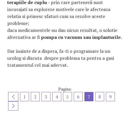
terapiile de cuplu -
prin care partenerii sunt
incurajati sa exploreze motivele care le afecteaza
relatia si primesc sfaturi cum sa rezolve aceste
probleme;
daca medicamentele nu dau nicun rezultat, o solutie
alternativa ar fi
pompa cu vacuum sau implanturile.
Dar inainte de a dispera, fa-ti o programare la un
urolog si discuta despre problema ta pentru a gasi
tratamentul cel mai adecvat.
Pagina:
1
2
3
4
5
6
7
8
9