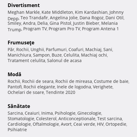
Divertisment
Meghan Markle
Kate Middleton
Kim Kardashian
Johnny
,
,
,
Teo Trandafir
Angelina Jolie
Dana Rogoz
Dani Otil
Depp
,
,
,
,
,
Smiley
Andra
Delia
Gina Pistol
Justin Bieber
Melania
,
,
,
,
,
Program TV
Program Pro TV
Program Antena 1
Trump
,
,
,
Frumuseţe
Păr
Rochii
Unghii
Parfumuri
Coafuri
Machiaj
Sani
,
,
,
,
,
,
,
Manichiura
Sampon
Buze
Celulita
Machiaj ochi
,
,
,
,
,
Tratament celulita
Salonul de acasa
,
Modă
Rochii
Rochii de seara
Rochii de mireasa
Costume de baie
,
,
,
,
Pantofi
Rochii elegante
Inele de logodna
Verighete
,
,
,
,
Ochelari de soare
Tendinte 2020
,
Sănătate
Sarcina
Ceaiuri
Inima
Psihologie
Ginecologie
,
,
,
,
,
Stomatologie
Colesterol
Anticonceptionale
Test sarcina
,
,
,
,
Cardiologie
Oftalmologie
Avort
Ceai verde
HIV
Ortopedie
,
,
,
,
,
,
Psihiatrie