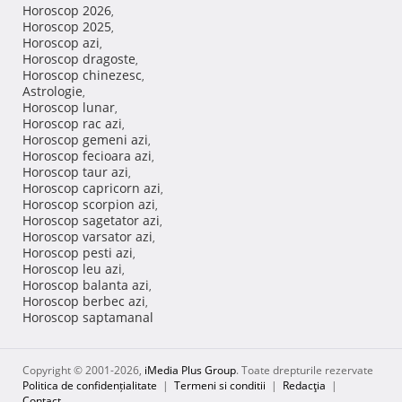
Horoscop 2026
,
Horoscop 2025
,
Horoscop azi
,
Horoscop dragoste
,
Horoscop chinezesc
,
Astrologie
,
Horoscop lunar
,
Horoscop rac azi
,
Horoscop gemeni azi
,
Horoscop fecioara azi
,
Horoscop taur azi
,
Horoscop capricorn azi
,
Horoscop scorpion azi
,
Horoscop sagetator azi
,
Horoscop varsator azi
,
Horoscop pesti azi
,
Horoscop leu azi
,
Horoscop balanta azi
,
Horoscop berbec azi
,
Horoscop saptamanal
Copyright © 2001-2026,
iMedia Plus Group
. Toate drepturile rezervate
Politica de confidențialitate
|
Termeni si conditii
|
Redacţia
|
Contact