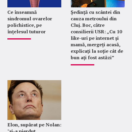
Ce înseamnă
Ședință cu scântei din
sindromul ovarelor
cauza metroului din
polichistice, pe
Cluj. Boc, către
înțelesul tuturor
consilierii USR: „Cu 10
like-uri pe internet și
mamă, mergeți acasă,
explicați la soție cât de
bun ați fost astăzi”
Elon, supărat pe Nolan:
"şi-a pierdut