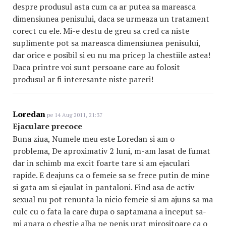
despre produsul asta cum ca ar putea sa mareasca
dimensiunea penisului, daca se urmeaza un tratament
corect cu ele. Mi-e destu de greu sa cred ca niste
suplimente pot sa mareasca dimensiunea penisului,
dar orice e posibil si eu nu ma pricep la chestiile astea!
Daca printre voi sunt persoane care au folosit
produsul ar fi interesante niste pareri!
Loredan
pe 14 Aug 2011, 21:37
Ejaculare precoce
Buna ziua, Numele meu este Loredan si am o
problema, De aproximativ 2 luni, m-am lasat de fumat
dar in schimb ma excit foarte tare si am ejaculari
rapide. E deajuns ca o femeie sa se frece putin de mine
si gata am si ejaulat in pantaloni. Find asa de activ
sexual nu pot renunta la nicio femeie si am ajuns sa ma
culc cu o fata la care dupa o saptamana a inceput sa-
mi apara o chestie alba pe penis urat mirositoare ca o