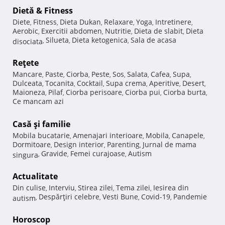
Dietă & Fitness
Diete
Fitness
Dieta Dukan
Relaxare
Yoga
Intretinere
,
,
,
,
,
,
Aerobic
Exercitii abdomen
Nutritie
Dieta de slabit
Dieta
,
,
,
,
Silueta
Dieta ketogenica
Sala de acasa
disociata
,
,
,
Reţete
Mancare
Paste
Ciorba
Peste
Sos
Salata
Cafea
Supa
,
,
,
,
,
,
,
,
Dulceata
Tocanita
Cocktail
Supa crema
Aperitive
Desert
,
,
,
,
,
,
Maioneza
Pilaf
Ciorba perisoare
Ciorba pui
Ciorba burta
,
,
,
,
,
Ce mancam azi
Casă şi familie
Mobila bucatarie
Amenajari interioare
Mobila
Canapele
,
,
,
,
Dormitoare
Design interior
Parenting
Jurnal de mama
,
,
,
Gravide
Femei curajoase
Autism
singura
,
,
,
Actualitate
Din culise
Interviu
Stirea zilei
Tema zilei
Iesirea din
,
,
,
,
Despărţiri celebre
Vesti Bune
Covid-19
Pandemie
autism
,
,
,
,
Horoscop