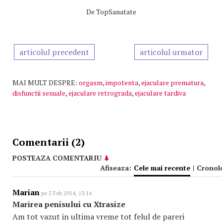
De
TopSanatate
articolul precedent
articolul urmator
MAI MULT DESPRE:
orgasm
,
impotenta
,
ejaculare prematura
,
disfunctii sexuale
,
ejaculare retrograda
,
ejaculare tardiva
Comentarii (2)
POSTEAZA COMENTARIU
Afiseaza:
Cele mai recente
|
Cronol
Marian
pe 5 Feb 2014, 13:14
Marirea penisului cu Xtrasize
Am tot vazut in ultima vreme tot felul de pareri