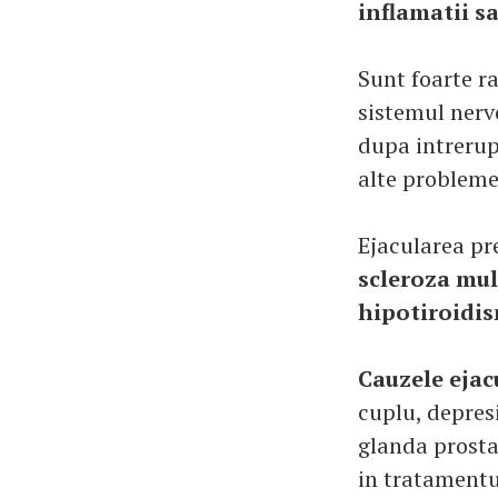
inflamatii sa
Sunt foarte r
sistemul nerv
dupa intrerup
alte probleme
Ejacularea p
scleroza mult
hipotiroidis
Cauzele ejacu
cuplu, depresi
glanda prostat
in tratamentul