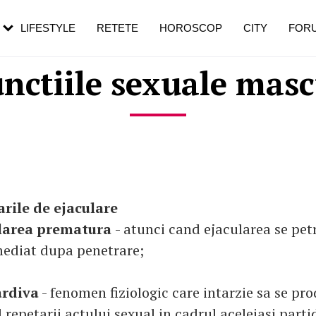
rebui să mergi
și 60 de ani. De ce te trezești mai des
pe măsură ce înaintezi în vârstă
LIFESTYLE
RETETE
HOROSCOP
CITY
FOR
unctiile sexuale masc
arile de ejaculare
larea prematura
- atunci cand ejacularea se pet
mediat dupa penetrare;
ardiva
- fenomen fiziologic care intarzie sa se pro
 repetarii actului sexual in cadrul aceleiasi part