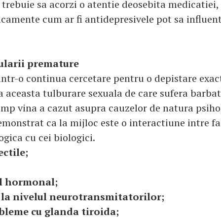
trebuie sa acorzi o atentie deosebita medicatiei,
amente cum ar fi antidepresivele pot sa influen
ularii premature
intr-o continua cercetare pentru o depistare exact
a aceasta tulburare sexuala de care sufera barbat
imp vina a cazut asupra cauzelor de natura psihol
monstrat ca la mijloc este o interactiune intre fa
gica cu cei biologici.
ectile;
ul hormonal;
 la nivelul neurotransmitatorilor;
leme cu glanda tiroida;