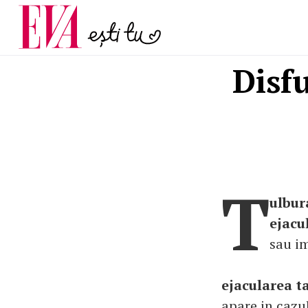
menopauză și când ar t
Carieră
la medic
Actualitate
Disf
T
ulbur
ejacu
sau i
ejacularea t
apare in cazul