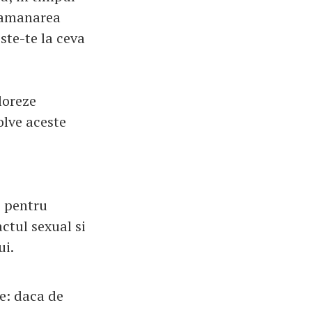
a amanarea
ste-te la ceva
loreze
olve aceste
e pentru
ctul sexual si
ui.
te: daca de