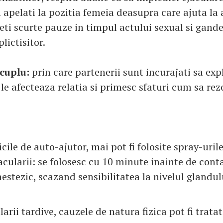
l apelati la pozitia femeia deasupra care ajuta l
ceti scurte pauze in timpul actului sexual si gande
lictisitor.
 cuplu:
prin care partenerii sunt incurajati sa exp
le afecteaza relatia si primesc sfaturi cum sa rez
cile de auto-ajutor, mai pot fi folosite spray-uril
acularii: se folosesc cu 10 minute inainte de conta
estezic, scazand sensibilitatea la nivelul glandul
larii tardive, cauzele de natura fizica pot fi trata