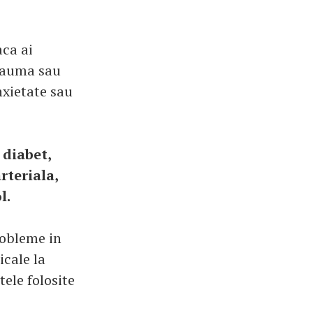
aca ai
trauma sau
nxietate sau
 diabet,
rteriala,
l.
robleme in
icale la
ele folosite