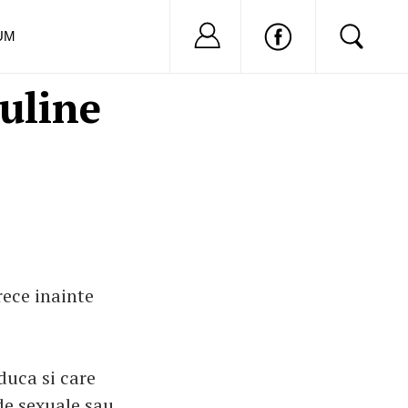
Nu ai cont?
Inregistreaza-
UM
uline
rece inainte
duca si care
ide sexuale sau