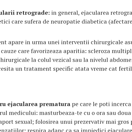
ularii retrograde:
in general, ejacularea retrogr
tici care sufera de neuropatie diabetica (afectare
ent apare in urma unei interventii chirurgicale a
 cauze care favorizeaza aparitia: scleroza multipl
chirurgicale la colul vezical sau la nivelul abdome
esita un tratament specific atata vreme cat fertil
ru ejacularea prematura
pe care le poti incerca
orul medicului: masturbeaza-te cu o ora sau doua 
raport sexual; folosirea unui prezervativ mai gros
nzatiilor; respira adanc ca sa impiedici ejaculare