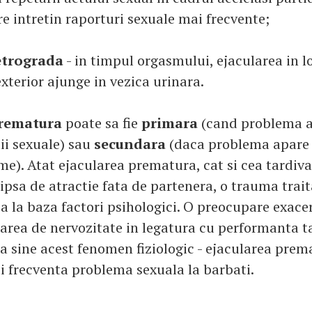
re intretin raporturi sexuale mai frecvente;
etrograda
- in timpul orgasmului, ejacularea in lo
xterior ajunge in vezica urinara.
prematura
poate sa fie
primara
(cand problema a 
ii sexuale) sau
secundara
(daca problema apare
e). Atat ejacularea prematura, cat si cea tardiva 
ipsa de atractie fata de partenera, o trauma trait
ba la baza factori psihologici. O preocupare exace
tarea de nervozitate in legatura cu performanta t
a sine acest fenomen fiziologic - ejacularea prema
ai frecventa problema sexuala la barbati.