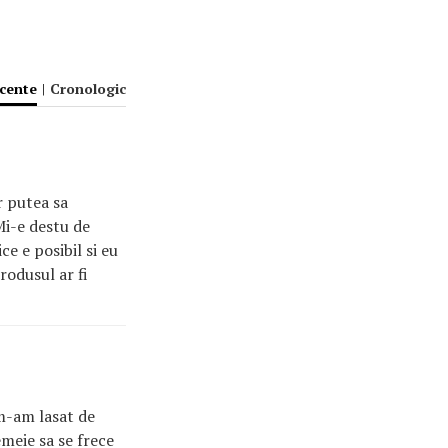
ecente
|
Cronologic
r putea sa
Mi-e destu de
e e posibil si eu
rodusul ar fi
m-am lasat de
emeie sa se frece