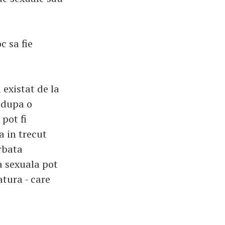
c sa fie
existat de la
 dupa o
pot fi
a in trecut
rbata
a sexuala pot
tura - care