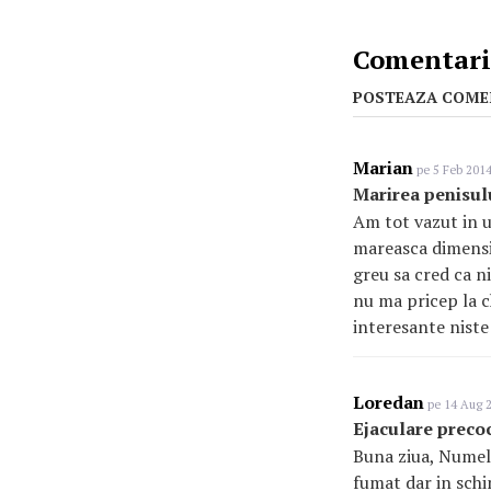
Comentarii
POSTEAZA COME
Marian
pe 5 Feb 2014
Marirea penisulu
Am tot vazut in u
mareasca dimensi
greu sa cred ca n
nu ma pricep la c
interesante niste
Loredan
pe 14 Aug 2
Ejaculare preco
Buna ziua, Numel
fumat dar in schi