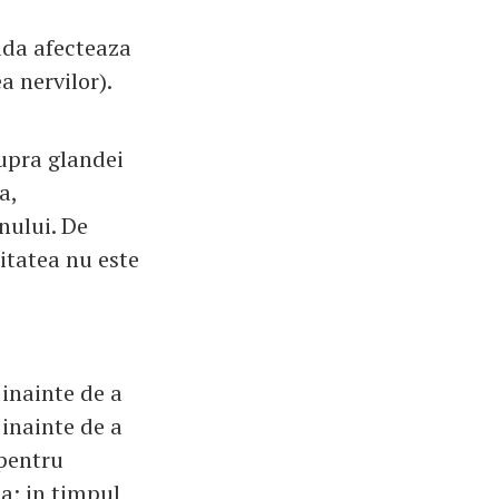
ada afecteaza
a nervilor).
supra glandei
a,
nului. De
itatea nu este
 inainte de a
inainte de a
 pentru
a; in timpul