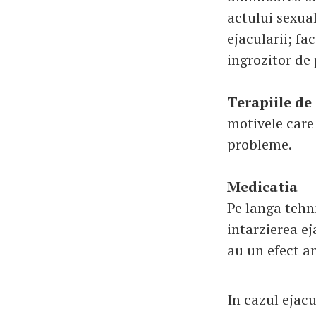
actului sexua
ejacularii; fa
ingrozitor de p
Terapiile de
motivele care 
probleme.
Medicatia
Pe langa tehni
intarzierea ej
au un efect an
In cazul ejacu