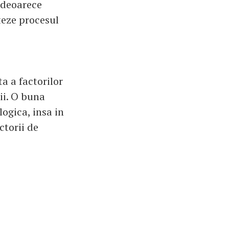
 deoarece
teze procesul
a a factorilor
ii. O buna
ogica, insa in
ctorii de