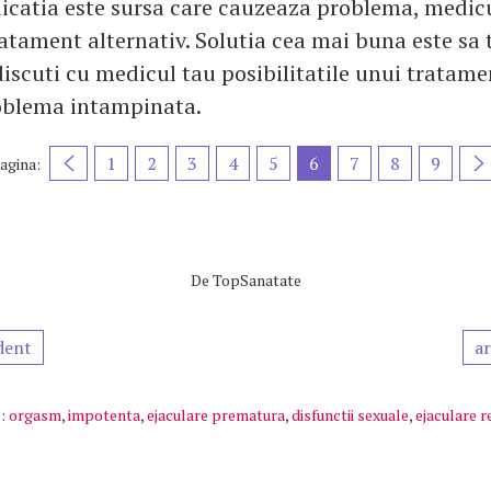
catia este sursa care cauzeaza problema, medicu
atament alternativ. Solutia cea mai buna este sa 
discuti cu medicul tau posibilitatile unui tratame
oblema intampinata.
1
2
3
4
5
6
7
8
9
agina:
De
TopSanatate
dent
ar
:
orgasm
,
impotenta
,
ejaculare prematura
,
disfunctii sexuale
,
ejaculare 