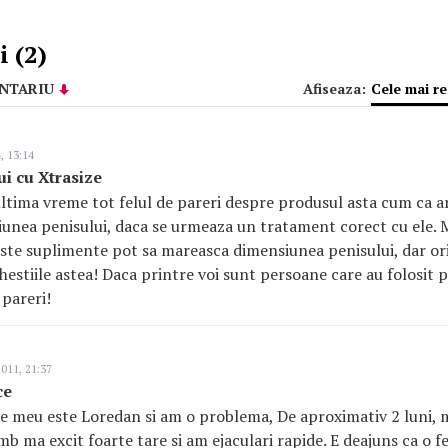
 (2)
NTARIU
Afiseaza:
Cele mai r
, 13:14
i cu Xtrasize
ltima vreme tot felul de pareri despre produsul asta cum ca a
unea penisului, daca se urmeaza un tratament corect cu ele. 
iste suplimente pot sa mareasca dimensiunea penisului, dar oric
hestiile astea! Daca printre voi sunt persoane care au folosit p
 pareri!
011, 21:37
ce
e meu este Loredan si am o problema, De aproximativ 2 luni, 
mb ma excit foarte tare si am ejaculari rapide. E deajuns ca o f