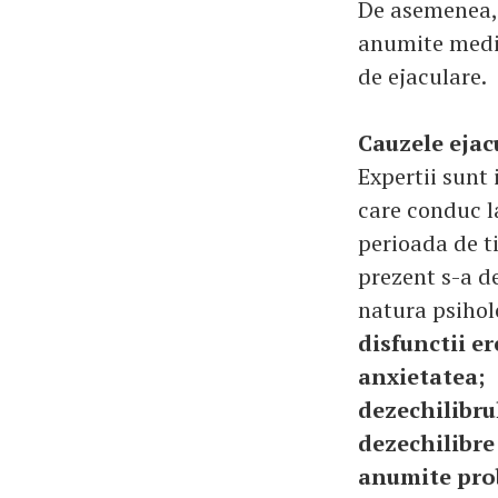
De asemenea, 
anumite medic
de ejaculare.
Cauzele ejac
Expertii sunt 
care conduc l
perioada de t
prezent s-a de
natura psiholo
disfunctii er
anxietatea;
dezechilibr
dezechilibre
anumite prob