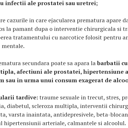
u infectii ale prostatei sau uretrei;
are cazurile in care ejacularea prematura apare d
os la pamant dupa o interventie chirurgicala si 
erea tratamentului cu narcotice folosit pentru a
 mentale.
rematura secundara poate sa apara la
barbatii cu
ipla, afectiuni ale prostatei, hipertensiune a
m sau in urma unui consum exagerat de alcoo
larii tardive:
traume sexuale in trecut, stres, p
a, diabetul, scleroza multipla, interventii chirurg
a, varsta inaintata, antidepresivele, beta-blocant
 hipertensiunii arteriale, calmantele si alcoolul.