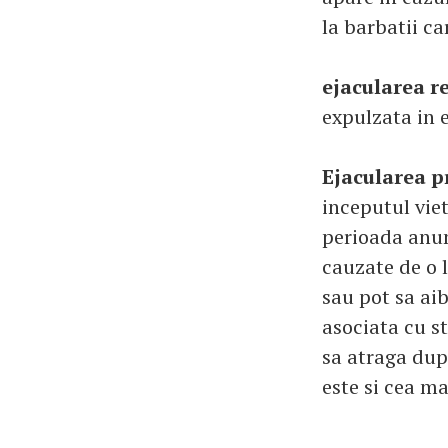
la barbatii ca
ejacularea r
expulzata in e
Ejacularea 
inceputul viet
perioada anum
cauzate de o l
sau pot sa ai
asociata cu s
sa atraga dup
este si cea m