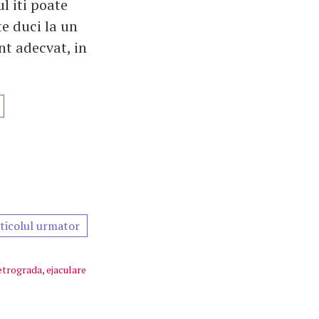
l iti poate
te duci la un
nt adecvat, in
ticolul urmator
retrograda
,
ejaculare