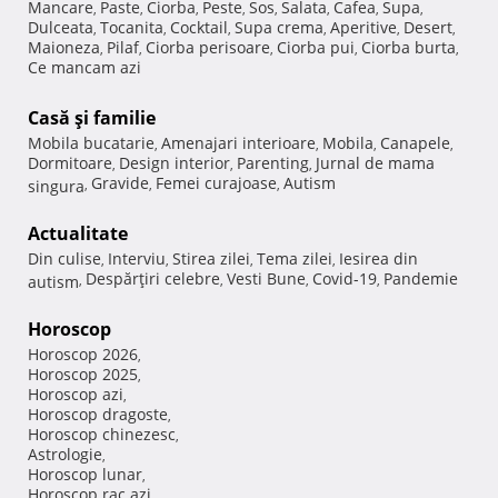
Mancare
Paste
Ciorba
Peste
Sos
Salata
Cafea
Supa
,
,
,
,
,
,
,
,
Dulceata
Tocanita
Cocktail
Supa crema
Aperitive
Desert
,
,
,
,
,
,
Maioneza
Pilaf
Ciorba perisoare
Ciorba pui
Ciorba burta
,
,
,
,
,
Ce mancam azi
Casă şi familie
Mobila bucatarie
Amenajari interioare
Mobila
Canapele
,
,
,
,
Dormitoare
Design interior
Parenting
Jurnal de mama
,
,
,
Gravide
Femei curajoase
Autism
singura
,
,
,
Actualitate
Din culise
Interviu
Stirea zilei
Tema zilei
Iesirea din
,
,
,
,
Despărţiri celebre
Vesti Bune
Covid-19
Pandemie
autism
,
,
,
,
Horoscop
Horoscop 2026
,
Horoscop 2025
,
Horoscop azi
,
Horoscop dragoste
,
Horoscop chinezesc
,
Astrologie
,
Horoscop lunar
,
Horoscop rac azi
,