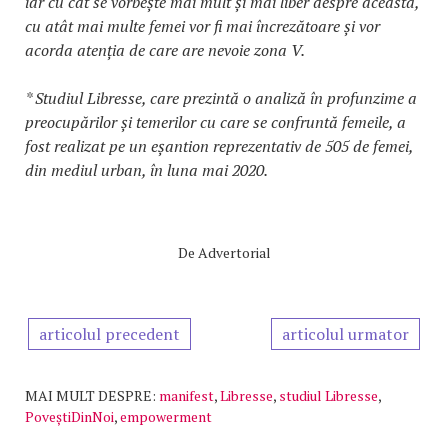
iar cu cât se vorbește mai mult și mai liber despre aceasta,
cu atât mai multe femei vor fi mai încrezătoare și vor
acorda atenția de care are nevoie zona V.
* Studiul Libresse, care prezintă o analiză în profunzime a
preocupărilor și temerilor cu care se confruntă femeile, a
fost realizat pe un eșantion reprezentativ de 505 de femei,
din mediul urban, în luna mai 2020.
De
Advertorial
articolul precedent
articolul urmator
MAI MULT DESPRE:
manifest
,
Libresse
,
studiul Libresse
,
PoveștiDinNoi
,
empowerment