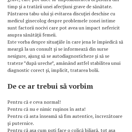
timp și a tratării unei afecțiuni grave de sănătate.
Păstrarea tabu-ului și evitarea discuției deschise cu
medicul ginecolog despre problemele zonei intime
sunt factorii nocivi care pot avea un impact nefericit
asupra sănătății femeii.
Este vorba despre situațiile în care jena le împiedică să
meargă la un consult și se informează din surse
nesigure, ajung să se autodiagnosticheze și să se
trateze ”după ureche”, amânând astfel stabilitea unui
diagnostic corect și, implicit, tratarea bolii.
De ce ar trebui să vorbim
Pentru că e ceva normal!
Pentru că nu e nimic rușinos în asta!
Pentru că asta înseamă să fim autentice, încrezătoare
și puternice.
Pentru că așa cum poți face o colică biliară, tot așa