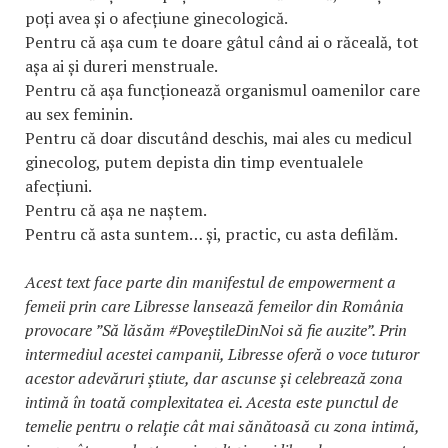
poți avea și o afecțiune ginecologică.
Pentru că așa cum te doare gâtul când ai o răceală, tot
așa ai și dureri menstruale.
Pentru că așa funcționează organismul oamenilor care
au sex feminin.
Pentru că doar discutând deschis, mai ales cu medicul
ginecolog, putem depista din timp eventualele
afecțiuni.
Pentru că așa ne naștem.
Pentru că asta suntem… și, practic, cu asta defilăm.
Acest text face parte din manifestul de empowerment a
femeii prin care Libresse lansează femeilor din România
provocare ”Să lăsăm #PoveștileDinNoi să fie auzite”. Prin
intermediul acestei campanii,
Libresse
oferă o voce tuturor
acestor adevăruri știute, dar ascunse și celebrează zona
intimă în toată complexitatea ei. Acesta este punctul de
temelie pentru o relație cât mai sănătoasă cu zona intimă,