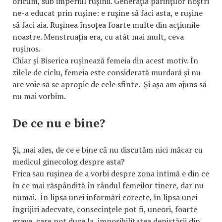
oricum, sub imperiul rușinii. Generația părinților noștri
ne-a educat prin rușine: e rușine să faci asta, e rușine
să faci aia. Rușinea însoțea foarte multe din acțiunile
noastre. Menstruația era, cu atât mai mult, ceva
rușinos.
Chiar și Biserica rușinează femeia din acest motiv. În
zilele de ciclu, femeia este considerată murdară și nu
are voie să se apropie de cele sfinte. Și așa am ajuns să
nu mai vorbim.
De ce nu e bine?
Și, mai ales, de ce e bine că nu discutăm nici măcar cu
medicul ginecolog despre asta?
Frica sau rușinea de a vorbi despre zona intimă e din ce
în ce mai răspândită în rândul femeilor tinere, dar nu
numai. În lipsa unei informări corecte, în lipsa unei
îngrijiri adecvate, consecințele pot fi, uneori, foarte
grave, care pot duce la imposibilitatea depistării din