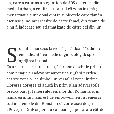
an, care a cuprins un eșantion de 505 de femei, din
mediul urban, a confirmat faptul că zona intimă și
menstruația sunt două dintre subiectele care rămân
ascunse și neîmpărtășite de către femei, din teama de
a nu fi judecate sau stigmatizate de către cei din jur.
S
tudiul a mai scos la iveală și că doar 1% dintre
femei discută cu medicul ginecolog despre
îngrijirea intimă.
Ca urmare a acestui studiu, Libresse deschide prima
conversație cu adevărat autentică și „fără perdea”
despre zona V, ca simbol universal al zonei intime.
Libresse dorește să aducă în prim plan adevăratele
preocupări și temeri ale femeilor din România prin
lansarea unui manifest de empowerment a femeii și
susține femeile din România să vorbească despre
#PoveștileDinNoi pentru că doar așa pot arăta cât de