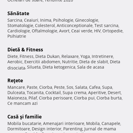
,
Sănătate
Sarcina
Ceaiuri
Inima
Psihologie
Ginecologie
,
,
,
,
,
Stomatologie
Colesterol
Anticonceptionale
Test sarcina
,
,
,
,
Cardiologie
Oftalmologie
Avort
Ceai verde
HIV
Ortopedie
,
,
,
,
,
,
Psihiatrie
Dietă & Fitness
Diete
Fitness
Dieta Dukan
Relaxare
Yoga
Intretinere
,
,
,
,
,
,
Aerobic
Exercitii abdomen
Nutritie
Dieta de slabit
Dieta
,
,
,
,
Silueta
Dieta ketogenica
Sala de acasa
disociata
,
,
,
Reţete
Mancare
Paste
Ciorba
Peste
Sos
Salata
Cafea
Supa
,
,
,
,
,
,
,
,
Dulceata
Tocanita
Cocktail
Supa crema
Aperitive
Desert
,
,
,
,
,
,
Maioneza
Pilaf
Ciorba perisoare
Ciorba pui
Ciorba burta
,
,
,
,
,
Ce mancam azi
Casă şi familie
Mobila bucatarie
Amenajari interioare
Mobila
Canapele
,
,
,
,
Dormitoare
Design interior
Parenting
Jurnal de mama
,
,
,