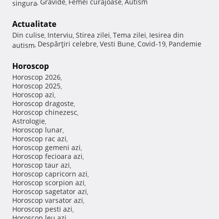
Gravide
Femei curajoase
Autism
singura
,
,
,
Actualitate
Din culise
Interviu
Stirea zilei
Tema zilei
Iesirea din
,
,
,
,
Despărţiri celebre
Vesti Bune
Covid-19
Pandemie
autism
,
,
,
,
Horoscop
Horoscop 2026
,
Horoscop 2025
,
Horoscop azi
,
Horoscop dragoste
,
Horoscop chinezesc
,
Astrologie
,
Horoscop lunar
,
Horoscop rac azi
,
Horoscop gemeni azi
,
Horoscop fecioara azi
,
Horoscop taur azi
,
Horoscop capricorn azi
,
Horoscop scorpion azi
,
Horoscop sagetator azi
,
Horoscop varsator azi
,
Horoscop pesti azi
,
Horoscop leu azi
,