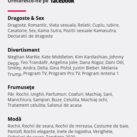
Urmareste-ne pe
Dragoste & Sex
Dragoste
Romantic
Viata sexuala
Relatii
Cuplu
Iubire
,
,
,
,
,
,
Casatorie
Sex
Kama Sutra
Pozitii sexuale Kamasutra
,
,
,
,
Declaratii de dragoste
Divertisment
Meghan Markle
Kate Middleton
Kim Kardashian
Johnny
,
,
,
Teo Trandafir
Angelina Jolie
Dana Rogoz
Dani Otil
Depp
,
,
,
,
,
Smiley
Andra
Delia
Gina Pistol
Justin Bieber
Melania
,
,
,
,
,
Program TV
Program Pro TV
Program Antena 1
Trump
,
,
,
Frumuseţe
Păr
Rochii
Unghii
Parfumuri
Coafuri
Machiaj
Sani
,
,
,
,
,
,
,
Manichiura
Sampon
Buze
Celulita
Machiaj ochi
,
,
,
,
,
Tratament celulita
Salonul de acasa
,
Modă
Rochii
Rochii de seara
Rochii de mireasa
Costume de baie
,
,
,
,
Pantofi
Rochii elegante
Inele de logodna
Verighete
,
,
,
,
Ochelari de soare
Tendinte 2020