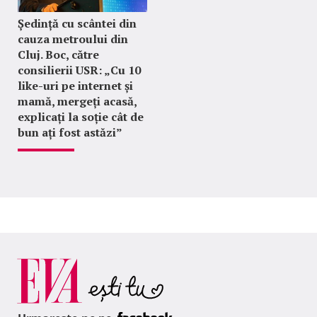
Ședință cu scântei din
cauza metroului din
Cluj. Boc, către
consilierii USR: „Cu 10
like-uri pe internet și
mamă, mergeți acasă,
explicați la soție cât de
bun ați fost astăzi”