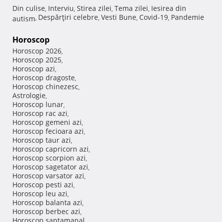
Din culise
Interviu
Stirea zilei
Tema zilei
Iesirea din
,
,
,
,
Despărţiri celebre
Vesti Bune
Covid-19
Pandemie
autism
,
,
,
,
Horoscop
Horoscop 2026
,
Horoscop 2025
,
Horoscop azi
,
Horoscop dragoste
,
Horoscop chinezesc
,
Astrologie
,
Horoscop lunar
,
Horoscop rac azi
,
Horoscop gemeni azi
,
Horoscop fecioara azi
,
Horoscop taur azi
,
Horoscop capricorn azi
,
Horoscop scorpion azi
,
Horoscop sagetator azi
,
Horoscop varsator azi
,
Horoscop pesti azi
,
Horoscop leu azi
,
Horoscop balanta azi
,
Horoscop berbec azi
,
Horoscop saptamanal