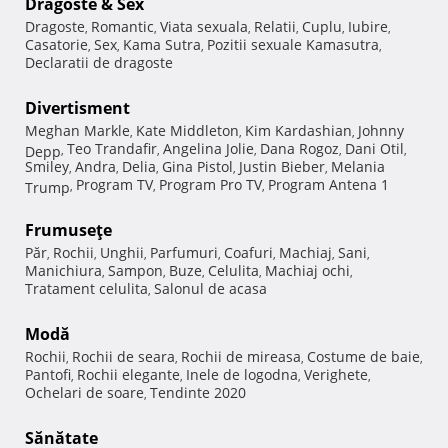
Dragoste & Sex
Dragoste
Romantic
Viata sexuala
Relatii
Cuplu
Iubire
,
,
,
,
,
,
Casatorie
Sex
Kama Sutra
Pozitii sexuale Kamasutra
,
,
,
,
Declaratii de dragoste
Divertisment
Meghan Markle
Kate Middleton
Kim Kardashian
Johnny
,
,
,
Teo Trandafir
Angelina Jolie
Dana Rogoz
Dani Otil
Depp
,
,
,
,
,
Smiley
Andra
Delia
Gina Pistol
Justin Bieber
Melania
,
,
,
,
,
Program TV
Program Pro TV
Program Antena 1
Trump
,
,
,
Frumuseţe
Păr
Rochii
Unghii
Parfumuri
Coafuri
Machiaj
Sani
,
,
,
,
,
,
,
Manichiura
Sampon
Buze
Celulita
Machiaj ochi
,
,
,
,
,
Tratament celulita
Salonul de acasa
,
Modă
Rochii
Rochii de seara
Rochii de mireasa
Costume de baie
,
,
,
,
Pantofi
Rochii elegante
Inele de logodna
Verighete
,
,
,
,
Ochelari de soare
Tendinte 2020
,
Sănătate