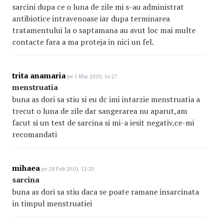
sarcini dupa ce o luna de zile mi s-au administrat
antibiotice intravenoase iar dupa terminarea
tratamentului la o saptamana au avut loc mai multe
contacte fara a ma proteja in nici un fel.
trita anamaria
pe 5 Mar 2010, 16:27
menstruatia
buna as dori sa stiu si eu dc imi intarzie menstruatia a
trecut o luna de zile dar sangerarea nu aparut,am
facut si un test de sarcina si mi-a iesit negativ.ce-mi
recomandati
mihaea
pe 28 Feb 2010, 12:20
sarcina
buna as dori sa stiu daca se poate ramane insarcinata
in timpul menstruatiei