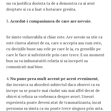
nu va justifica dorinta ta de a demontra ca ai avut
dreptate si ca a luat o hotarare gresita.
3.
Acordat-i compasiunea de care are nevoie.
Se simte vulnerabila si chiar este. Are nevoie sa stie ca
este cineva alaturi de ea, care o accepta asa cum este,
cu deciziile bune sau rele pe care le ia, cu greselile pe
care le face si suferintele prin care trece. E un moment
bun sa va imbunatatiti relatia si sa incepeti sa
comunicati mai bine.
4.
Nu pune prea mult accent pe acest eveniment
,
dar incearca sa abordezi subiectul daca observi ca ea
incepe sa se poarte mai ciudat sau mai alfel decat de
obicei si refuza sa vorbeasca despre avort. Uneori
experienta poate deveni atat de traumatizanta, incat
persoana sa simta ca nu poate trece singura prin asta.