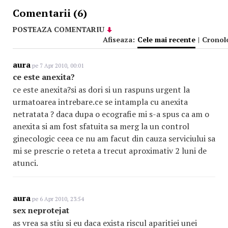
Comentarii (6)
POSTEAZA COMENTARIU
Afiseaza:
Cele mai recente
|
Cronol
aura
pe 7 Apr 2010, 00:01
ce este anexita?
ce este anexita?si as dori si un raspuns urgent la
urmatoarea intrebare.ce se intampla cu anexita
netratata ? daca dupa o ecografie mi s-a spus ca am o
anexita si am fost sfatuita sa merg la un control
ginecologic ceea ce nu am facut din cauza serviciului sa
mi se prescrie o reteta a trecut aproximativ 2 luni de
atunci.
aura
pe 6 Apr 2010, 23:54
sex neprotejat
as vrea sa stiu si eu daca exista riscul aparitiei unei