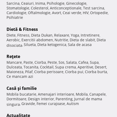
Sarcina
Ceaiuri
Inima
Psihologie
Ginecologie
,
,
,
,
,
Stomatologie
Colesterol
Anticonceptionale
Test sarcina
,
,
,
,
Cardiologie
Oftalmologie
Avort
Ceai verde
HIV
Ortopedie
,
,
,
,
,
,
Psihiatrie
Dietă & Fitness
Diete
Fitness
Dieta Dukan
Relaxare
Yoga
Intretinere
,
,
,
,
,
,
Aerobic
Exercitii abdomen
Nutritie
Dieta de slabit
Dieta
,
,
,
,
Silueta
Dieta ketogenica
Sala de acasa
disociata
,
,
,
Reţete
Mancare
Paste
Ciorba
Peste
Sos
Salata
Cafea
Supa
,
,
,
,
,
,
,
,
Dulceata
Tocanita
Cocktail
Supa crema
Aperitive
Desert
,
,
,
,
,
,
Maioneza
Pilaf
Ciorba perisoare
Ciorba pui
Ciorba burta
,
,
,
,
,
Ce mancam azi
Casă şi familie
Mobila bucatarie
Amenajari interioare
Mobila
Canapele
,
,
,
,
Dormitoare
Design interior
Parenting
Jurnal de mama
,
,
,
Gravide
Femei curajoase
Autism
singura
,
,
,
Actualitate