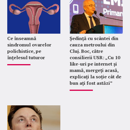
Ce înseamnă
Ședință cu scântei din
sindromul ovarelor
cauza metroului din
polichistice, pe
Cluj. Boc, către
înțelesul tuturor
consilierii USR: „Cu 10
like-uri pe internet și
mamă, mergeți acasă,
explicați la soție cât de
bun ați fost astăzi”