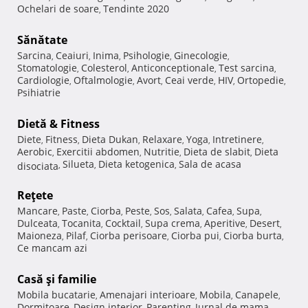
Ochelari de soare
Tendinte 2020
,
Sănătate
Sarcina
Ceaiuri
Inima
Psihologie
Ginecologie
,
,
,
,
,
Stomatologie
Colesterol
Anticonceptionale
Test sarcina
,
,
,
,
Cardiologie
Oftalmologie
Avort
Ceai verde
HIV
Ortopedie
,
,
,
,
,
,
Psihiatrie
Dietă & Fitness
Diete
Fitness
Dieta Dukan
Relaxare
Yoga
Intretinere
,
,
,
,
,
,
Aerobic
Exercitii abdomen
Nutritie
Dieta de slabit
Dieta
,
,
,
,
Silueta
Dieta ketogenica
Sala de acasa
disociata
,
,
,
Reţete
Mancare
Paste
Ciorba
Peste
Sos
Salata
Cafea
Supa
,
,
,
,
,
,
,
,
Dulceata
Tocanita
Cocktail
Supa crema
Aperitive
Desert
,
,
,
,
,
,
Maioneza
Pilaf
Ciorba perisoare
Ciorba pui
Ciorba burta
,
,
,
,
,
Ce mancam azi
Casă şi familie
Mobila bucatarie
Amenajari interioare
Mobila
Canapele
,
,
,
,
Dormitoare
Design interior
Parenting
Jurnal de mama
,
,
,