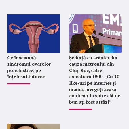
Ce înseamnă
Ședință cu scântei din
sindromul ovarelor
cauza metroului din
polichistice, pe
Cluj. Boc, către
înțelesul tuturor
consilierii USR: „Cu 10
like-uri pe internet și
mamă, mergeți acasă,
explicați la soție cât de
bun ați fost astăzi”