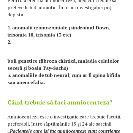
Pentru a efectua amniocenteza, medicul trebuie să
preleve lichid amniotic. În urma investigaţiei poţi
depista
1. anomalii cromozomiale (sindromul Down,
trisomia 18, trisomia 13 etc)
2.
boli genetice (fibroza chistică, maladia celulelor
seceră şi boala Tay-Sachs)
3. anomaliile de tub neural, cum ar fi spina bifida
sau anencefalia.
Când trebuie să faci amniocenteza?
Amniocenteza este o investigaţie care trebuie facută,
preferabil, între săptămânile 15 şi 24 ale sarcinii.
„Pacientele care îşi fac amniocenteze sunt conştiente