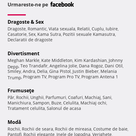
Urmareste-ne pe
Dragoste & Sex
Dragoste
Romantic
Viata sexuala
Relatii
Cuplu
Iubire
,
,
,
,
,
,
Casatorie
Sex
Kama Sutra
Pozitii sexuale Kamasutra
,
,
,
,
Declaratii de dragoste
Divertisment
Meghan Markle
Kate Middleton
Kim Kardashian
Johnny
,
,
,
Teo Trandafir
Angelina Jolie
Dana Rogoz
Dani Otil
Depp
,
,
,
,
,
Smiley
Andra
Delia
Gina Pistol
Justin Bieber
Melania
,
,
,
,
,
Program TV
Program Pro TV
Program Antena 1
Trump
,
,
,
Frumuseţe
Păr
Rochii
Unghii
Parfumuri
Coafuri
Machiaj
Sani
,
,
,
,
,
,
,
Manichiura
Sampon
Buze
Celulita
Machiaj ochi
,
,
,
,
,
Tratament celulita
Salonul de acasa
,
Modă
Rochii
Rochii de seara
Rochii de mireasa
Costume de baie
,
,
,
,
Pantofi
Rochii elegante
Inele de logodna
Verighete
,
,
,
,