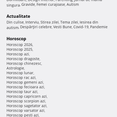
Gravide
Femei curajoase
Autism
singura
,
,
,
Actualitate
Din culise
Interviu
Stirea zilei
Tema zilei
Iesirea din
,
,
,
,
Despărţiri celebre
Vesti Bune
Covid-19
Pandemie
autism
,
,
,
,
Horoscop
Horoscop 2026
,
Horoscop 2025
,
Horoscop azi
,
Horoscop dragoste
,
Horoscop chinezesc
,
Astrologie
,
Horoscop lunar
,
Horoscop rac azi
,
Horoscop gemeni azi
,
Horoscop fecioara azi
,
Horoscop taur azi
,
Horoscop capricorn azi
,
Horoscop scorpion azi
,
Horoscop sagetator azi
,
Horoscop varsator azi
,
Horoscop pesti azi
,