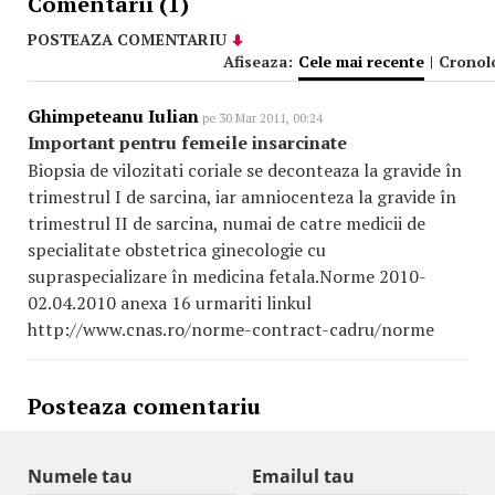
Comentarii (1)
POSTEAZA COMENTARIU
Afiseaza:
Cele mai recente
|
Cronol
Ghimpeteanu Iulian
pe 30 Mar 2011, 00:24
Important pentru femeile insarcinate
Biopsia de vilozitati coriale se deconteaza la gravide în
trimestrul I de sarcina, iar amniocenteza la gravide în
trimestrul II de sarcina, numai de catre medicii de
specialitate obstetrica ginecologie cu
supraspecializare în medicina fetala.Norme 2010-
02.04.2010 anexa 16 urmariti linkul
http://www.cnas.ro/norme-contract-cadru/norme
Posteaza comentariu
Numele tau
Emailul tau