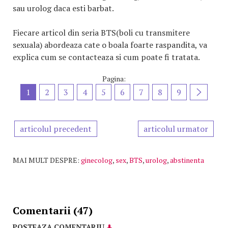
sau urolog daca esti barbat.
Fiecare articol din seria BTS(boli cu transmitere
sexuala) abordeaza cate o boala foarte raspandita, va
explica cum se contacteaza si cum poate fi tratata.
Pagina:
1
2
3
4
5
6
7
8
9
articolul precedent
articolul urmator
MAI MULT DESPRE:
ginecolog
,
sex
,
BTS
,
urolog
,
abstinenta
Comentarii (47)
POSTEAZA COMENTARIU