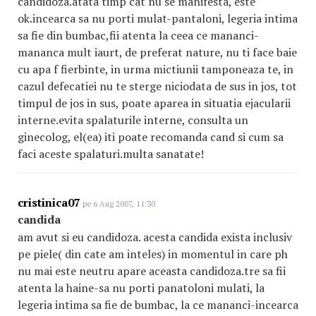
candidoza.atata timp cat nu se manifesta, este
ok.incearca sa nu porti mulat-pantaloni, legeria intima
sa fie din bumbac,fii atenta la ceea ce mananci-
mananca mult iaurt, de preferat nature, nu ti face baie
cu apa f fierbinte, in urma mictiunii tamponeaza te, in
cazul defecatiei nu te sterge niciodata de sus in jos, tot
timpul de jos in sus, poate aparea in situatia ejacularii
interne.evita spalaturile interne, consulta un
ginecolog, el(ea) iti poate recomanda cand si cum sa
faci aceste spalaturi.multa sanatate!
cristinica07
pe 6 Aug 2007, 11:30
candida
am avut si eu candidoza. acesta candida exista inclusiv
pe piele( din cate am inteles) in momentul in care ph
nu mai este neutru apare aceasta candidoza.tre sa fii
atenta la haine-sa nu porti panatoloni mulati, la
legeria intima sa fie de bumbac, la ce mananci-incearca