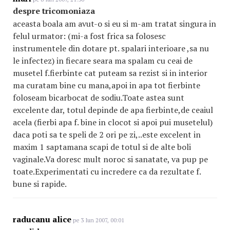
despre tricomoniaza
aceasta boala am avut-o si eu si m-am tratat singura in
felul urmator: (mi-a fost frica sa folosesc
instrumentele din dotare pt. spalari interioare ,sa nu
le infectez) in fiecare seara ma spalam cu ceai de
musetel f.fierbinte cat puteam sa rezist si in interior
ma curatam bine cu mana,apoi in apa tot fierbinte
foloseam bicarbocat de sodiu.Toate astea sunt
excelente dar, totul depinde de apa fierbinte,de ceaiul
acela (fierbi apa f. bine in clocot si apoi pui musetelul)
daca poti sa te speli de 2 ori pe zi,..este excelent in
maxim 1 saptamana scapi de totul si de alte boli
vaginale.Va doresc mult noroc si sanatate, va pup pe
toate.Experimentati cu incredere ca da rezultate f.
bune si rapide.
raducanu alice
pe 3 Iun 2007, 00:01