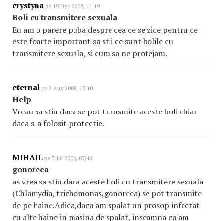
crystyna
pe 19 Dec 2008, 11:19
Boli cu transmitere sexuala
Eu am o parere puba despre cea ce se zice pentru ce
este foarte important sa stii ce sunt bolile cu
transmitere sexuala, si cum sa ne protejam.
eternal
pe 2 Aug 2008, 13:10
Help
Vreau sa stiu daca se pot transmite aceste boli chiar
daca s-a folosit protectie.
MIHAIL
pe 7 Iul 2008, 07:48
gonoreea
as vrea sa stiu daca aceste boli cu transmitere sexuala
(Chlamydia, trichomonas,gonoreea) se pot transmite
de pe haine.Adica,daca am spalat un prosop infectat
cu alte haine in masina de spalat, inseamna ca am