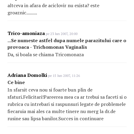
altceva in afara de aciclovir nu exista? este
groaznic.........
Trico-amoniaza
pe 23 Iun 2007, 20:00
...Se numeste astfel dupa numele parazitului care o
provoaca - Trichomonas Vaginalis
Da, si boala se chiama Tricomonaza
Adriana Domolki
pe 15 Iun 2007, 11:26
Ce bine
In sfarsit ceva nou si foarte bun plin de
sfaturi.Felicitari!Pareerea mea ca ar trebui sa faceti si o
rubrica cu intrebari si raspunsuri legate de problemele
fiecaruia mai ales ca multe tinere nu merg la dr.de
rusine sau lipsa banilor.Succes in continuare