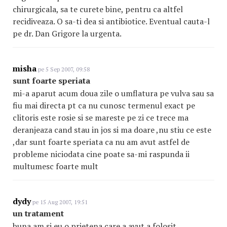
chirurgicala, sa te curete bine, pentru ca altfel
recidiveaza. O sa-ti dea si antibiotice. Eventual cauta-l
pe dr. Dan Grigore la urgenta.
misha
pe 5 Sep 2007, 09:58
sunt foarte speriata
mi-a aparut acum doua zile o umflatura pe vulva sau sa
fiu mai directa pt ca nu cunosc termenul exact pe
clitoris este rosie si se mareste pe zi ce trece ma
deranjeaza cand stau in jos si ma doare ,nu stiu ce este
,dar sunt foarte speriata ca nu am avut astfel de
probleme niciodata cine poate sa-mi raspunda ii
multumesc foarte mult
dydy
pe 15 Aug 2007, 19:51
un tratament
buna.am si eu o prietena care a avut.a folosit