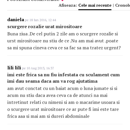
Afiseaza:
Cele mai recente
|
Cronol
daniela
pe 18 Iun 2016, 12:44
scurgere rozalie urat mirositoare
Buna ziua .De cel putin 2 zile am o scurgere rozalie si
urst mirositoare nu stiu de ce .Nu am mai avut .poate
sa mi spuna cineva ceva ce sa fac sa ma tratez urgent?
lili lili
pe 10 Aug 2013, 16:37
imi este frica sa nu fiu infestata cu sculament cum
imi dau seama daca am va rog ajutatima
am avut conctat cu un baiat acum o luna jumate si si
acum nu stiu daca avea ceva ca de atunci na mai
intretinut relati cu nimeni si am o macarime usoara si
o scurgere urat mirositoare ce ar pute fi imi este tare
frica aaa si mai am si dureri abdominale