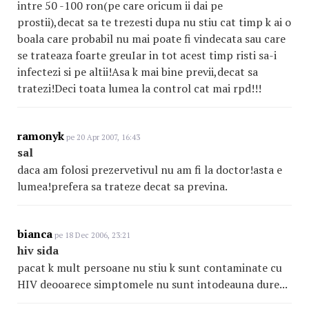
intre 50 -100 ron(pe care oricum ii dai pe
prostii),decat sa te trezesti dupa nu stiu cat timp k ai o
boala care probabil nu mai poate fi vindecata sau care
se trateaza foarte greuIar in tot acest timp risti sa-i
infectezi si pe altii!Asa k mai bine previi,decat sa
tratezi!Deci toata lumea la control cat mai rpd!!!
ramonyk
pe 20 Apr 2007, 16:43
sal
daca am folosi prezervetivul nu am fi la doctor!asta e
lumea!prefera sa trateze decat sa previna.
bianca
pe 18 Dec 2006, 23:21
hiv sida
pacat k mult persoane nu stiu k sunt contaminate cu
HIV deooarece simptomele nu sunt intodeauna dure...