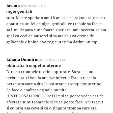
lavinia
pe 6 Apr 2011, 16:46
nigei genitali
sunt foatre speriata am 18 ani si de 1 si jumatate miau
aparut ca un fel de nigei genitali . ce trebuie sa fac ca
sa i-mi dispara sunt foarte speriata . am incercat sa ma
spal cu ceai de musetel si sa ma dau cu crema de
galbenele e bnine ? va rog ajutatima datimi un rsp .
Liliana Dumitriu
pe 10 Feb 2010, 14:51
obturatia trompelor uterine
D-ra cu trompele uterine opturate. Sa stii ca nu
trebuie sa-ti iasa la analize infectie.Este o raceala
netratata care a dus la obturarea trompelor uterine.
Se face o analiza vaginala numita -
HISTEROSALPINCOGRAFI
E
= si se poate vedea cat de
afectate sunt trompele si ce se poate face. Am trecut
si eu prin asa ceva si cu o singura trompa care era