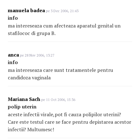
manuela badea
pe 3 Dec 2006, 21:43
info
ma intereseaza cum afecteaza aparatul genital un
stafilococ di grupa B.
anca
pe 28 Nov 2006, 13:27
info
ma intereseaza care sunt tratamentele pentru
candidoza vaginala
Mariana Sach
pe 11 Oct 2006, 15:36
polip uterin
aceste infectii virale,pot fi cauza polipilor uterini?
Care este testul care se face pentru depistarea acestor
infectii? Multumesc!