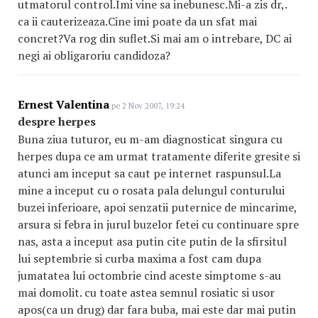
utmatorul control.Imi vine sa inebunesc.Mi-a zis dr,.
ca ii cauterizeaza.Cine imi poate da un sfat mai
concret?Va rog din suflet.Si mai am o intrebare, DC ai
negi ai obligaroriu candidoza?
Ernest Valentina
pe 2 Nov 2007, 19:24
despre herpes
Buna ziua tuturor, eu m-am diagnosticat singura cu
herpes dupa ce am urmat tratamente diferite gresite si
atunci am inceput sa caut pe internet raspunsul.La
mine a inceput cu o rosata pala delungul conturului
buzei inferioare, apoi senzatii puternice de mincarime,
arsura si febra in jurul buzelor fetei cu continuare spre
nas, asta a inceput asa putin cite putin de la sfirsitul
lui septembrie si curba maxima a fost cam dupa
jumatatea lui octombrie cind aceste simptome s-au
mai domolit. cu toate astea semnul rosiatic si usor
apos(ca un drug) dar fara buba, mai este dar mai putin