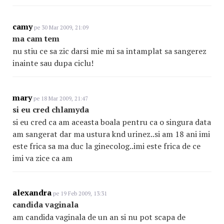
camy
pe 30 Mar 2009, 21:09
ma cam tem
nu stiu ce sa zic darsi mie mi sa intamplat sa sangerez
inainte sau dupa ciclu!
mary
pe 18 Mar 2009, 21:47
si eu cred chlamyda
si eu cred ca am aceasta boala pentru ca o singura data
am sangerat dar ma ustura knd urinez..si am 18 ani imi
este frica sa ma duc la ginecolog..imi este frica de ce
imi va zice ca am
alexandra
pe 19 Feb 2009, 13:31
candida vaginala
am candida vaginala de un an si nu pot scapa de