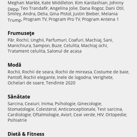
Meghan Markle
Kate Middleton
Kim Kardashian
Johnny
,
,
,
Teo Trandafir
Angelina Jolie
Dana Rogoz
Dani Otil
Depp
,
,
,
,
,
Smiley
Andra
Delia
Gina Pistol
Justin Bieber
Melania
,
,
,
,
,
Program TV
Program Pro TV
Program Antena 1
Trump
,
,
,
Frumuseţe
Păr
Rochii
Unghii
Parfumuri
Coafuri
Machiaj
Sani
,
,
,
,
,
,
,
Manichiura
Sampon
Buze
Celulita
Machiaj ochi
,
,
,
,
,
Tratament celulita
Salonul de acasa
,
Modă
Rochii
Rochii de seara
Rochii de mireasa
Costume de baie
,
,
,
,
Pantofi
Rochii elegante
Inele de logodna
Verighete
,
,
,
,
Ochelari de soare
Tendinte 2020
,
Sănătate
Sarcina
Ceaiuri
Inima
Psihologie
Ginecologie
,
,
,
,
,
Stomatologie
Colesterol
Anticonceptionale
Test sarcina
,
,
,
,
Cardiologie
Oftalmologie
Avort
Ceai verde
HIV
Ortopedie
,
,
,
,
,
,
Psihiatrie
Dietă & Fitness