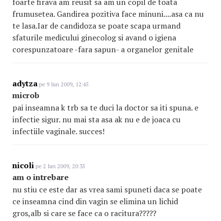
foarte firava am reusit sa am un copil de toata
frumusetea. Gandirea pozitiva face minuni....asa ca nu
te lasa.Iar de candidoza se poate scapa urmand
sfaturile medicului ginecolog si avand o igiena
corespunzatoare -fara sapun- a organelor genitale
adytza
pe 9 Iun 2009, 12:45
microb
pai inseamna k trb sa te duci la doctor sa iti spuna. e
infectie sigur. nu mai sta asa ak nu e de joaca cu
infectiile vaginale. succes!
nicoli
pe 2 Iun 2009, 20:35
am o intrebare
nu stiu ce este dar as vrea sami spuneti daca se poate
ce inseamna cind din vagin se elimina un lichid
gros,alb si care se face ca o racitura?????