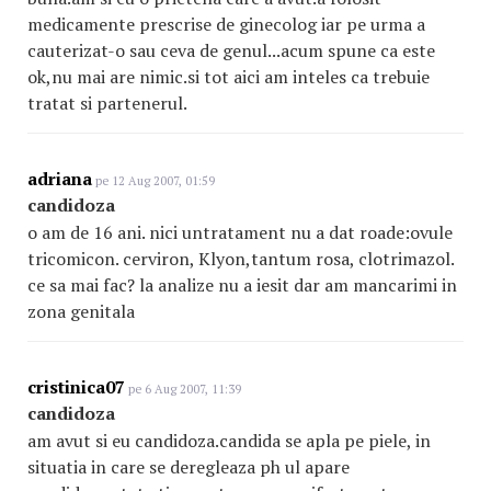
medicamente prescrise de ginecolog iar pe urma a
cauterizat-o sau ceva de genul...acum spune ca este
ok,nu mai are nimic.si tot aici am inteles ca trebuie
tratat si partenerul.
adriana
pe 12 Aug 2007, 01:59
candidoza
o am de 16 ani. nici untratament nu a dat roade:ovule
tricomicon. cerviron, Klyon,tantum rosa, clotrimazol.
ce sa mai fac? la analize nu a iesit dar am mancarimi in
zona genitala
cristinica07
pe 6 Aug 2007, 11:39
candidoza
am avut si eu candidoza.candida se apla pe piele, in
situatia in care se deregleaza ph ul apare