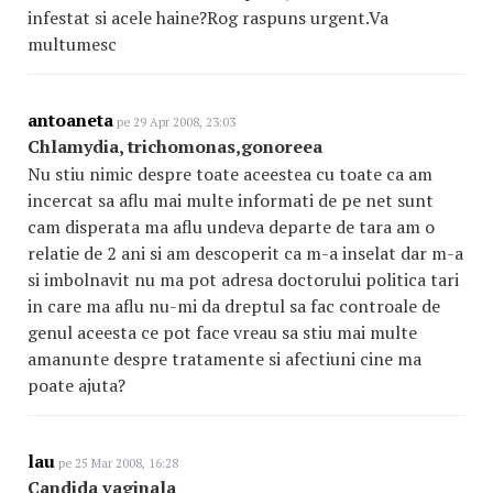
infestat si acele haine?Rog raspuns urgent.Va
multumesc
antoaneta
pe 29 Apr 2008, 23:03
Chlamydia, trichomonas,gonoreea
Nu stiu nimic despre toate aceestea cu toate ca am
incercat sa aflu mai multe informati de pe net sunt
cam disperata ma aflu undeva departe de tara am o
relatie de 2 ani si am descoperit ca m-a inselat dar m-a
si imbolnavit nu ma pot adresa doctorului politica tari
in care ma aflu nu-mi da dreptul sa fac controale de
genul aceesta ce pot face vreau sa stiu mai multe
amanunte despre tratamente si afectiuni cine ma
poate ajuta?
lau
pe 25 Mar 2008, 16:28
Candida vaginala