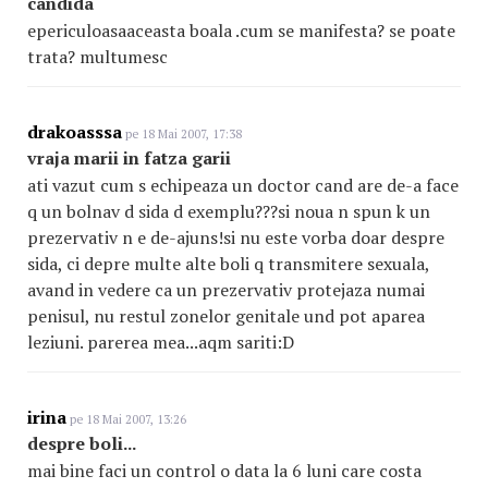
candida
epericuloasaaceasta boala .cum se manifesta? se poate
trata? multumesc
drakoasssa
pe 18 Mai 2007, 17:38
vraja marii in fatza garii
ati vazut cum s echipeaza un doctor cand are de-a face
q un bolnav d sida d exemplu???si noua n spun k un
prezervativ n e de-ajuns!si nu este vorba doar despre
sida, ci depre multe alte boli q transmitere sexuala,
avand in vedere ca un prezervativ protejaza numai
penisul, nu restul zonelor genitale und pot aparea
leziuni. parerea mea...aqm sariti:D
irina
pe 18 Mai 2007, 13:26
despre boli...
mai bine faci un control o data la 6 luni care costa