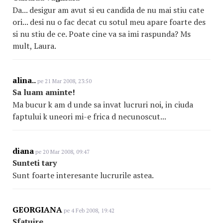
Da... desigur am avut si eu candida de nu mai stiu cate
ori... desi nu o fac decat cu sotul meu apare foarte des
si nu stiu de ce. Poate cine va sa imi raspunda? Ms
mult, Laura.
alina..
pe 21 Mar 2008, 23:50
Sa luam aminte!
Ma bucur k am d unde sa invat lucruri noi, in ciuda
faptului k uneori mi-e frica d necunoscut...
diana
pe 20 Mar 2008, 09:47
Sunteti tary
Sunt foarte interesante lucrurile astea.
GEORGIANA
pe 4 Feb 2008, 19:42
Sfatuire