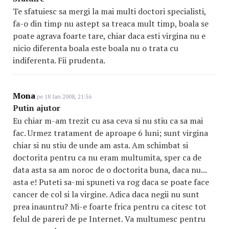
Te sfatuiesc sa mergi la mai multi doctori specialisti,
fa-o din timp nu astept sa treaca mult timp, boala se
poate agrava foarte tare, chiar daca esti virgina nu e
nicio diferenta boala este boala nu o trata cu
indiferenta. Fii prudenta.
Mona
pe 18 Ian 2008, 21:56
Putin ajutor
Eu chiar m-am trezit cu asa ceva si nu stiu ca sa mai
fac. Urmez tratament de aproape 6 luni; sunt virgina
chiar si nu stiu de unde am asta. Am schimbat si
doctorita pentru ca nu eram multumita, sper ca de
data asta sa am noroc de o doctorita buna, daca nu...
asta e! Puteti sa-mi spuneti va rog daca se poate face
cancer de col si la virgine. Adica daca negii nu sunt
prea inauntru? Mi-e foarte frica pentru ca citesc tot
felul de pareri de pe Internet. Va multumesc pentru