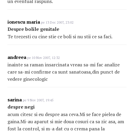
un eventual raspuns.
ionescu maria
pe 13 Dec 2007, 23:02
Despre bolile genitale
Te trezesti cu cine stie ce boli si nu stii ce sa faci.
andreea
pe 10 Nov 2007, 12:32
inainte sa raman insarcinata vreau sa-mi fac analize
care sa-mi confirme ca sunt sanatoasa,din punct de
vedere ginecologic
sarina
pe 9 Nov 2007, 19:45
despre negi
acum citesc si eu despre asa ceva.Mi se face pielea de
gaina.Mi-au aparut si mie doua cosuri ca sa zic asa, am
fost la control, si m-a dat cu o crema pana la