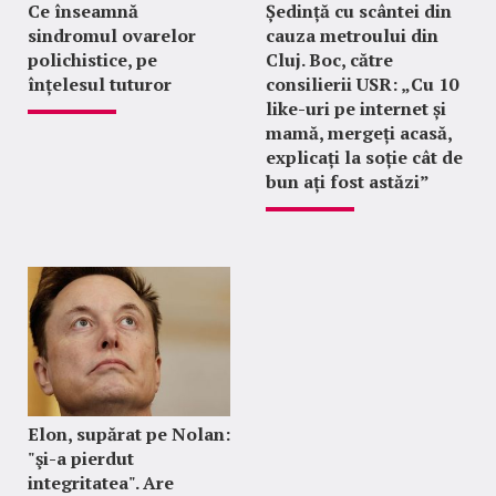
Ce înseamnă
Ședință cu scântei din
sindromul ovarelor
cauza metroului din
polichistice, pe
Cluj. Boc, către
înțelesul tuturor
consilierii USR: „Cu 10
like-uri pe internet și
mamă, mergeți acasă,
explicați la soție cât de
bun ați fost astăzi”
Elon, supărat pe Nolan:
"şi-a pierdut
integritatea". Are