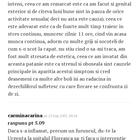
intens, ceea ce am remarcat este ca am facut si genital
exterior si de citeva luni bune sint in pauza de orice
activitate sexuala( deci nu asta este cauza). ceea ce
este adevarat este ca de foarte mult timp traiesc in
stres continuu, muncesc zilnic 11 ore, cind vin acasa
munca continua, adorm cu multe griji si socoteli de
cum s-o scot la capat. nu stiu cind o sa-mi traca, am
fost mult stresata de estetica, ceea ce am invatat din
aceasta patanie este ca stresul si oboseala sint cauzele
principale in aparitia acestui simptom si cred
deasemeni ca multe alte boli isi au radacina in
dezechilibrul sufletesc cu care fiecare se confrunta zi
de zi.
carminacarina
pe 13 Sep 2007, 09:54
raspuns pt 5.09
Daca s-a inflamat, precum un furuncul, du-te la
Urgenta la spitalul Floreasca sa-ti faca o interventie