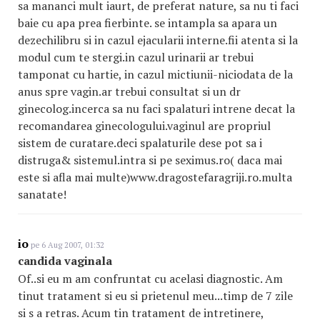
sa mananci mult iaurt, de preferat nature, sa nu ti faci
baie cu apa prea fierbinte. se intampla sa apara un
dezechilibru si in cazul ejacularii interne.fii atenta si la
modul cum te stergi.in cazul urinarii ar trebui
tamponat cu hartie, in cazul mictiunii-niciodata de la
anus spre vagin.ar trebui consultat si un dr
ginecolog.incerca sa nu faci spalaturi intrene decat la
recomandarea ginecologului.vaginul are propriul
sistem de curatare.deci spalaturile dese pot sa i
distruga& sistemul.intra si pe seximus.ro( daca mai
este si afla mai multe)www.dragostefaragriji.ro.multa
sanatate!
io
pe 6 Aug 2007, 01:32
candida vaginala
Of..si eu m am confruntat cu acelasi diagnostic. Am
tinut tratament si eu si prietenul meu...timp de 7 zile
si s a retras. Acum tin tratament de intretinere,