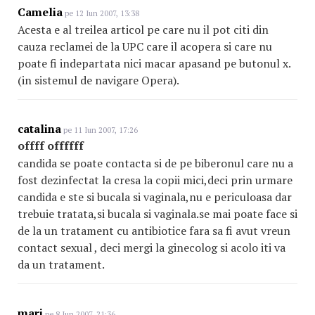
Camelia
pe 12 Iun 2007, 13:38
Acesta e al treilea articol pe care nu il pot citi din
cauza reclamei de la UPC care il acopera si care nu
poate fi indepartata nici macar apasand pe butonul x.
(in sistemul de navigare Opera).
catalina
pe 11 Iun 2007, 17:26
offff offffff
candida se poate contacta si de pe biberonul care nu a
fost dezinfectat la cresa la copii mici,deci prin urmare
candida e ste si bucala si vaginala,nu e periculoasa dar
trebuie tratata,si bucala si vaginala.se mai poate face si
de la un tratament cu antibiotice fara sa fi avut vreun
contact sexual , deci mergi la ginecolog si acolo iti va
da un tratament.
mari
pe 8 Iun 2007, 21:36