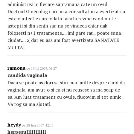
administrez in fiecare saptamana cate un ovul.
Doctoul Ginecolog care m a consultat m a evertizat ca
este o infectie care odata facuta revine cand nu te
astepti si din senin sau nu se vindeca chiar dak
folosesti n+1 tratamente.... imi pare rau , poate suna
ciudat.... :( dar eu asa am fost avertizata.SANATATE
MULTA!
ramona
pe 19 Iul 2007, 08:27
candida vaginala
Daca se poate as dori sa stiu mai multe despre candida
vaginala, am avut-o si eu si nu reusesc sa ma scap de
ea. Am luat tratament cu ovule, flucovim si tot nimic.
Va rog sa ma ajutati.
heydy
pe 28 Iun 2007, 12:17
herpesulllllllllll