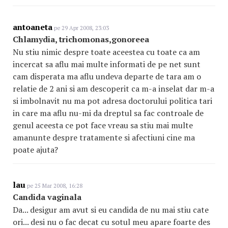
antoaneta
pe 29 Apr 2008, 23:03
Chlamydia, trichomonas,gonoreea
Nu stiu nimic despre toate aceestea cu toate ca am
incercat sa aflu mai multe informati de pe net sunt
cam disperata ma aflu undeva departe de tara am o
relatie de 2 ani si am descoperit ca m-a inselat dar m-a
si imbolnavit nu ma pot adresa doctorului politica tari
in care ma aflu nu-mi da dreptul sa fac controale de
genul aceesta ce pot face vreau sa stiu mai multe
amanunte despre tratamente si afectiuni cine ma
poate ajuta?
lau
pe 25 Mar 2008, 16:28
Candida vaginala
Da... desigur am avut si eu candida de nu mai stiu cate
ori... desi nu o fac decat cu sotul meu apare foarte des