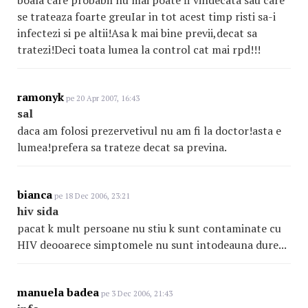
boala care probabil nu mai poate fi vindecata sau care
se trateaza foarte greuIar in tot acest timp risti sa-i
infectezi si pe altii!Asa k mai bine previi,decat sa
tratezi!Deci toata lumea la control cat mai rpd!!!
ramonyk
pe 20 Apr 2007, 16:43
sal
daca am folosi prezervetivul nu am fi la doctor!asta e
lumea!prefera sa trateze decat sa previna.
bianca
pe 18 Dec 2006, 23:21
hiv sida
pacat k mult persoane nu stiu k sunt contaminate cu
HIV deooarece simptomele nu sunt intodeauna dure...
manuela badea
pe 3 Dec 2006, 21:43