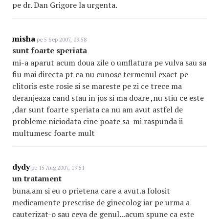
pe dr. Dan Grigore la urgenta.
misha
pe 5 Sep 2007, 09:58
sunt foarte speriata
mi-a aparut acum doua zile o umflatura pe vulva sau sa
fiu mai directa pt ca nu cunosc termenul exact pe
clitoris este rosie si se mareste pe zi ce trece ma
deranjeaza cand stau in jos si ma doare ,nu stiu ce este
,dar sunt foarte speriata ca nu am avut astfel de
probleme niciodata cine poate sa-mi raspunda ii
multumesc foarte mult
dydy
pe 15 Aug 2007, 19:51
un tratament
buna.am si eu o prietena care a avut.a folosit
medicamente prescrise de ginecolog iar pe urma a
cauterizat-o sau ceva de genul...acum spune ca este