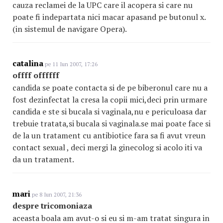
cauza reclamei de la UPC care il acopera si care nu
poate fi indepartata nici macar apasand pe butonul x.
(in sistemul de navigare Opera).
catalina
pe 11 Iun 2007, 17:26
offff offffff
candida se poate contacta si de pe biberonul care nu a
fost dezinfectat la cresa la copii mici,deci prin urmare
candida e ste si bucala si vaginala,nu e periculoasa dar
trebuie tratata,si bucala si vaginala.se mai poate face si
de la un tratament cu antibiotice fara sa fi avut vreun
contact sexual , deci mergi la ginecolog si acolo iti va
da un tratament.
mari
pe 8 Iun 2007, 21:36
despre tricomoniaza
aceasta boala am avut-o si eu si m-am tratat singura in