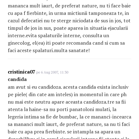
mananca mult iaurt, de preferat nature, nu ti face baie
cu apa f fierbinte, in urma mictiunii tamponeaza te, in
cazul defecatiei nu te sterge niciodata de sus in jos, tot
timpul de jos in sus, poate aparea in situatia ejacularii
interne.evita spalaturile interne, consulta un
ginecolog, el(ea) iti poate recomanda cand si cum sa
faci aceste spalaturi.multa sanatate!
cristinica07
pe 6 Aug 2007, 11:30
candida
am avut si eu candidoza. acesta candida exista inclusiv
pe piele( din cate am inteles) in momentul in care ph
nu mai este neutru apare aceasta candidoza.tre sa fii
atenta la haine-sa nu porti panatoloni mulati, la
legeria intima sa fie de bumbac, la ce mananci-incearca
sa mananci mult iaurt, de preferat nature, sa nu ti faci
baie cu apa prea fierbinte. se intampla sa apara un