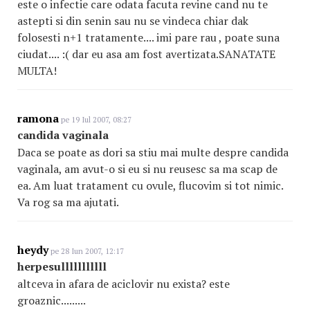
este o infectie care odata facuta revine cand nu te
astepti si din senin sau nu se vindeca chiar dak
folosesti n+1 tratamente.... imi pare rau , poate suna
ciudat.... :( dar eu asa am fost avertizata.SANATATE
MULTA!
ramona
pe 19 Iul 2007, 08:27
candida vaginala
Daca se poate as dori sa stiu mai multe despre candida
vaginala, am avut-o si eu si nu reusesc sa ma scap de
ea. Am luat tratament cu ovule, flucovim si tot nimic.
Va rog sa ma ajutati.
heydy
pe 28 Iun 2007, 12:17
herpesulllllllllll
altceva in afara de aciclovir nu exista? este
groaznic.........