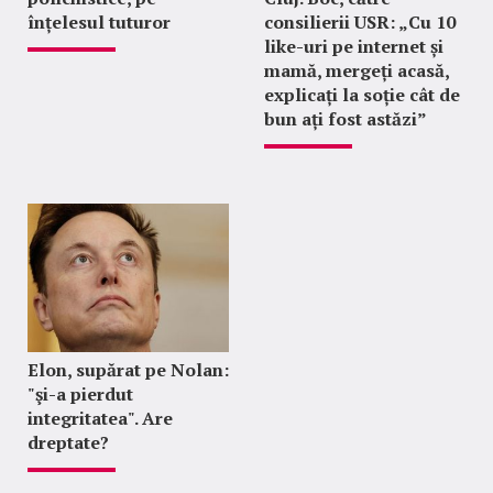
înțelesul tuturor
consilierii USR: „Cu 10
like-uri pe internet și
mamă, mergeți acasă,
explicați la soție cât de
bun ați fost astăzi”
Elon, supărat pe Nolan:
"şi-a pierdut
integritatea". Are
dreptate?