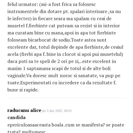
felul urmator: (mi-a fost frica sa folosesc
instrumentele din dotare pt. spalari interioare ,sa nu
le infectez) in fiecare seara ma spalam cu ceai de
musetel f.fierbinte cat puteam sa rezist si in interior
ma curatam bine cu mana,apoi in apa tot fierbinte
foloseam bicarbocat de sodiu.Toate astea sunt
excelente dar, totul depinde de apa fierbinte,de ceaiul
acela (fierbi apa f. bine in clocot si apoi pui musetelul)
daca poti sa te speli de 2 ori pe zi,..este excelent in
maxim 1 saptamana scapi de totul si de alte boli
vaginale.Va doresc mult noroc si sanatate, va pup pe
toate.Experimentati cu incredere ca da rezultate f.
bune si rapide.
raducanu alice
pe 3 Iun 2007, 00:01
candida
epericuloasaaceasta boala .cum se manifesta? se poate
trata? multumesc