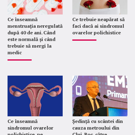
Ce înseamnă
Ce trebuie neapărat să
menstruația neregulată
faci dacă ai sindromul
după 40 de ani. Când
ovarelor polichistice
este normală și când
trebuie să mergi la
medic
Ce înseamnă
Ședință cu scântei din
sindromul ovarelor
cauza metroului din
polichistice, pe
Cluj. Boc, către