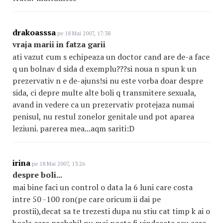
drakoasssa
pe 18 Mai 2007, 17:38
vraja marii in fatza garii
ati vazut cum s echipeaza un doctor cand are de-a face
q un bolnav d sida d exemplu???si noua n spun k un
prezervativ n e de-ajuns!si nu este vorba doar despre
sida, ci depre multe alte boli q transmitere sexuala,
avand in vedere ca un prezervativ protejaza numai
penisul, nu restul zonelor genitale und pot aparea
leziuni. parerea mea...aqm sariti:D
irina
pe 18 Mai 2007, 13:26
despre boli...
mai bine faci un control o data la 6 luni care costa
intre 50 -100 ron(pe care oricum ii dai pe
prostii),decat sa te trezesti dupa nu stiu cat timp k ai o