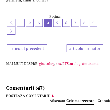
germeni, chiar si cu HIV.
Pagina:
1
2
3
4
5
6
7
8
9
articolul precedent
articolul urmator
MAI MULT DESPRE:
ginecolog
,
sex
,
BTS
,
urolog
,
abstinenta
Comentarii (47)
POSTEAZA COMENTARIU
Afiseaza:
Cele mai recente
|
Cronol