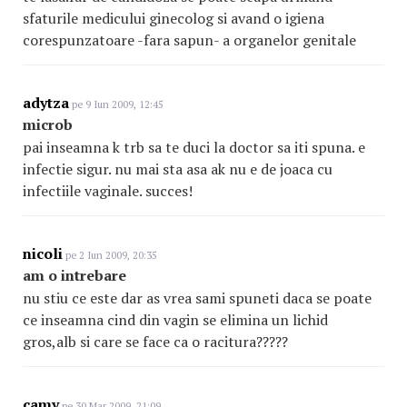
sfaturile medicului ginecolog si avand o igiena
corespunzatoare -fara sapun- a organelor genitale
adytza
pe 9 Iun 2009, 12:45
microb
pai inseamna k trb sa te duci la doctor sa iti spuna. e
infectie sigur. nu mai sta asa ak nu e de joaca cu
infectiile vaginale. succes!
nicoli
pe 2 Iun 2009, 20:35
am o intrebare
nu stiu ce este dar as vrea sami spuneti daca se poate
ce inseamna cind din vagin se elimina un lichid
gros,alb si care se face ca o racitura?????
camy
pe 30 Mar 2009, 21:09