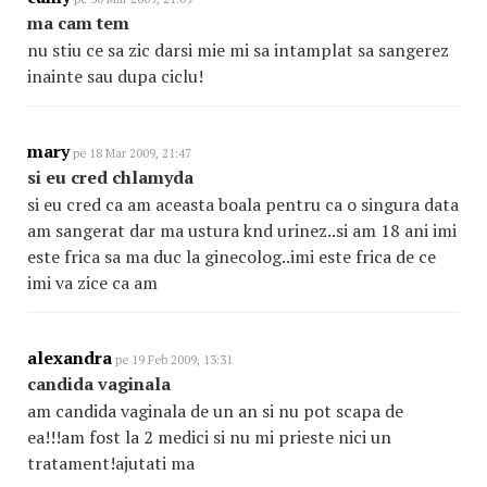
ma cam tem
nu stiu ce sa zic darsi mie mi sa intamplat sa sangerez
inainte sau dupa ciclu!
mary
pe 18 Mar 2009, 21:47
si eu cred chlamyda
si eu cred ca am aceasta boala pentru ca o singura data
am sangerat dar ma ustura knd urinez..si am 18 ani imi
este frica sa ma duc la ginecolog..imi este frica de ce
imi va zice ca am
alexandra
pe 19 Feb 2009, 13:31
candida vaginala
am candida vaginala de un an si nu pot scapa de
ea!!!am fost la 2 medici si nu mi prieste nici un
tratament!ajutati ma