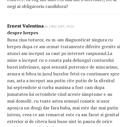
negi ai obligaroriu candidoza?
Ernest Valentina
pe 2 Nov 2007, 19:24
despre herpes
Buna ziua tuturor, eu m-am diagnosticat singura cu
herpes dupa ce am urmat tratamente diferite gresite si
atunci am inceput sa caut pe internet raspunsul.La
mine a inceput cu o rosata pala delungul conturului
buzei inferioare, apoi senzatii puternice de mincarime,
arsura si febra in jurul buzelor fetei cu continuare spre
nas, asta a inceput asa putin cite putin de la sfirsitul
lui septembrie si curba maxima a fost cam dupa
jumatatea lui octombrie cind aceste simptome s-au
mai domolit. cu toate astea semnul rosiatic si usor
apos(ca un drug) dar fara buba, mai este dar mai putin
intens, ceea ce am remarcat este ca am facut si genital
exterior si de citeva luni bune sint in pauza de orice