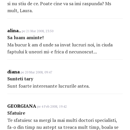
si nu stiu de ce. Poate cine va sa imi raspunda? Ms
mult, Laura.
alina..
pe 21 Mar 2008, 23:50
Sa luam aminte!
Ma bucur k am d unde sa invat lucruri noi, in ciuda
faptului k uneori mi-e frica d necunoscut...
diana
pe 20 Mar 2008, 09:47
Sunteti tary
Sunt foarte interesante lucrurile astea.
GEORGIANA
pe 4 Feb 2008, 19:42
Sfatuire
Te sfatuiesc sa mergi la mai multi doctori specialisti,
fa-o din timp nu astept sa treaca mult timp, boala se