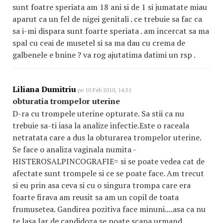
sunt foatre speriata am 18 ani si de 1 si jumatate miau
aparut ca un fel de nigei genitali . ce trebuie sa fac ca
sa i-mi dispara sunt foarte speriata . am incercat sa ma
spal cu ceai de musetel si sa ma dau cu crema de
galbenele e bnine ? va rog ajutatima datimi un rsp .
Liliana Dumitriu
pe 10 Feb 2010, 14:51
obturatia trompelor uterine
D-ra cu trompele uterine opturate. Sa stii ca nu
trebuie sa-ti iasa la analize infectie.Este o raceala
netratata care a dus la obturarea trompelor uterine.
Se face o analiza vaginala numita -
HISTEROSALPINCOGRAFI
E
= si se poate vedea cat de
afectate sunt trompele si ce se poate face. Am trecut
si eu prin asa ceva si cu o singura trompa care era
foarte firava am reusit sa am un copil de toata
frumusetea. Gandirea pozitiva face minuni....asa ca nu
te lasa.Iar de candidoza se poate scapa urmand