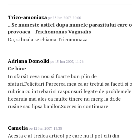
Trico-amoniaza
pe 23 Iun 2007, 20:00
...Se numeste astfel dupa numele parazitului care o
provoaca - Trichomonas Vaginalis
Da, si boala se chiama Tricomonaza
Adriana Domolki
pe 15 Iun 2007, 11:26
Ce bine
In sfarsit ceva nou si foarte bun plin de
sfaturi.Felicitari!Pareerea mea ca ar trebui sa faceti si o
rubrica cu intrebari si raspunsuri legate de problemele
fiecaruia mai ales ca multe tinere nu merg la dr.de
rusine sau lipsa banilor.Succes in continuare
Camelia
pe 12 Iun 2007, 13:38
Acesta e al treilea articol pe care nu il pot citi din