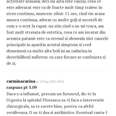
activitate sexuala( deci nu asta este cauza). ceea ce
este adevarat este ca de foarte mult timp traiesc in
stres continuu, muncesc zilnic 11 ore, cind vin acasa
munca continua, adorm cu multe griji si socoteli de
cum s-o scot la capat. nu stiu cind o sa-mi traca, am
fost mult stresata de estetica, ceea ce am invatat din
aceasta patanie este ca stresul si oboseala sint cauzele
principale in aparitia acestui simptom si cred
deasemeni ca multe alte boli isi au radacina in
dezechilibrul sufletesc cu care fiecare se confrunta zi
de zi.
carminacarina
pe 13 Sep 2007, 09:54
raspuns pt 5.09
Daca s-a inflamat, precum un furuncul, du-te la
Urgenta la spitalul Floreasca sa-ti faca o interventie
chirurgicala, sa te curete bine, pentru ca altfel
recidiveaza. O sa-ti dea si antibiotice. Eventual cauta-l