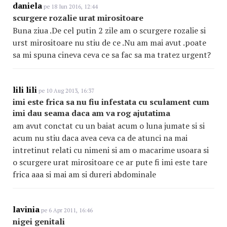
daniela
pe 18 Iun 2016, 12:44
scurgere rozalie urat mirositoare
Buna ziua .De cel putin 2 zile am o scurgere rozalie si
urst mirositoare nu stiu de ce .Nu am mai avut .poate
sa mi spuna cineva ceva ce sa fac sa ma tratez urgent?
lili lili
pe 10 Aug 2013, 16:37
imi este frica sa nu fiu infestata cu sculament cum
imi dau seama daca am va rog ajutatima
am avut conctat cu un baiat acum o luna jumate si si
acum nu stiu daca avea ceva ca de atunci na mai
intretinut relati cu nimeni si am o macarime usoara si
o scurgere urat mirositoare ce ar pute fi imi este tare
frica aaa si mai am si dureri abdominale
lavinia
pe 6 Apr 2011, 16:46
nigei genitali