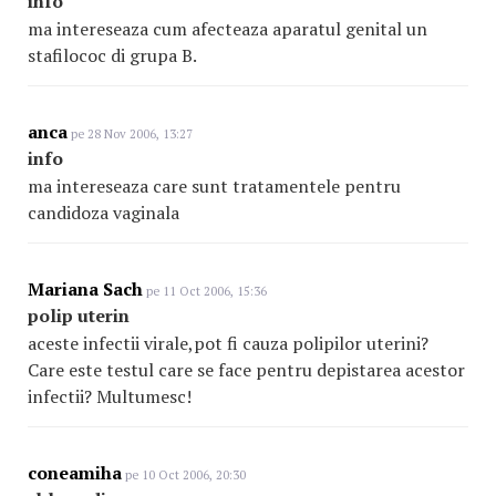
info
ma intereseaza cum afecteaza aparatul genital un
stafilococ di grupa B.
anca
pe 28 Nov 2006, 13:27
info
ma intereseaza care sunt tratamentele pentru
candidoza vaginala
Mariana Sach
pe 11 Oct 2006, 15:36
polip uterin
aceste infectii virale,pot fi cauza polipilor uterini?
Care este testul care se face pentru depistarea acestor
infectii? Multumesc!
coneamiha
pe 10 Oct 2006, 20:30