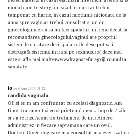
dezechilibru si in cazul ejacularii interne.fii atenta si la
modul cum te stergi.in cazul urinarii ar trebui
tamponat cu hartie, in cazul mictiunii-niciodata de la
anus spre vagin.ar trebui consultat si un dr
ginecolog.incerca sa nu faci spalaturi intrene decat la
recomandarea ginecologului.vaginul are propriul
sistem de curatare.deci spalaturile dese pot sa i
distruga& sistemul.intra si pe seximus.ro( daca mai
este si afla mai multe)www.dragostefaragriji.ro.multa
sanatate!
io
pe 6 Aug 2007, 01:32
candida vaginala
Of..si eu m am confruntat cu acelasi diagnostic. Am
tinut tratament si eu si prietenul meu...timp de 7 zile
si s a retras. Acum tin tratament de intretinere,
administrez in fiecare saptamana cate un ovul.
Doctoul Ginecolog care m a consultat m a evertizat ca