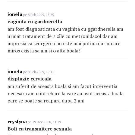
ionela
pe 8 Feb 2009, 15:25
vaginita cu gardnerella
am fost diagnosticata cu vaginita cu ggardnerella am
urmat tratament de 7 zile cu metronidazol dar am
impresia ca scurgerea nu este mai putina dar nu are
miros exista sa am si o alta boala?
ionela
pe 8 Feb 2009, 15:11
dizplazie cervicala
am suferit de aceasta boala si am facut interventia
necesara am o intrebare la care au avut aceasta boala
oare se poate sa reapara dupa 2 ani
crystyna
pe 19 Dec 2008, 11:19
Boli cu transmitere sexuala