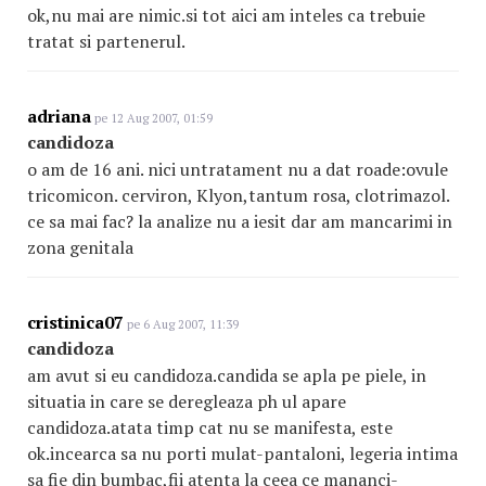
ok,nu mai are nimic.si tot aici am inteles ca trebuie
tratat si partenerul.
adriana
pe 12 Aug 2007, 01:59
candidoza
o am de 16 ani. nici untratament nu a dat roade:ovule
tricomicon. cerviron, Klyon,tantum rosa, clotrimazol.
ce sa mai fac? la analize nu a iesit dar am mancarimi in
zona genitala
cristinica07
pe 6 Aug 2007, 11:39
candidoza
am avut si eu candidoza.candida se apla pe piele, in
situatia in care se deregleaza ph ul apare
candidoza.atata timp cat nu se manifesta, este
ok.incearca sa nu porti mulat-pantaloni, legeria intima
sa fie din bumbac,fii atenta la ceea ce mananci-