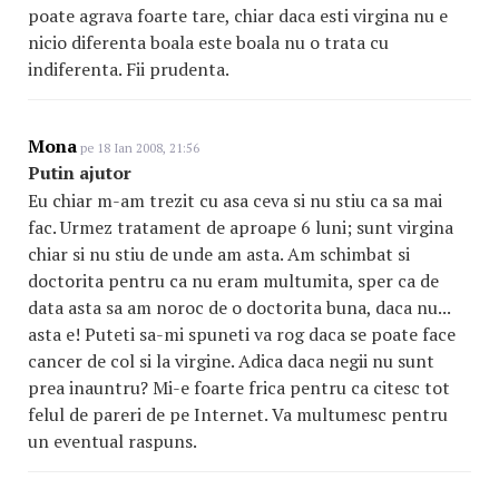
poate agrava foarte tare, chiar daca esti virgina nu e
nicio diferenta boala este boala nu o trata cu
indiferenta. Fii prudenta.
Mona
pe 18 Ian 2008, 21:56
Putin ajutor
Eu chiar m-am trezit cu asa ceva si nu stiu ca sa mai
fac. Urmez tratament de aproape 6 luni; sunt virgina
chiar si nu stiu de unde am asta. Am schimbat si
doctorita pentru ca nu eram multumita, sper ca de
data asta sa am noroc de o doctorita buna, daca nu...
asta e! Puteti sa-mi spuneti va rog daca se poate face
cancer de col si la virgine. Adica daca negii nu sunt
prea inauntru? Mi-e foarte frica pentru ca citesc tot
felul de pareri de pe Internet. Va multumesc pentru
un eventual raspuns.