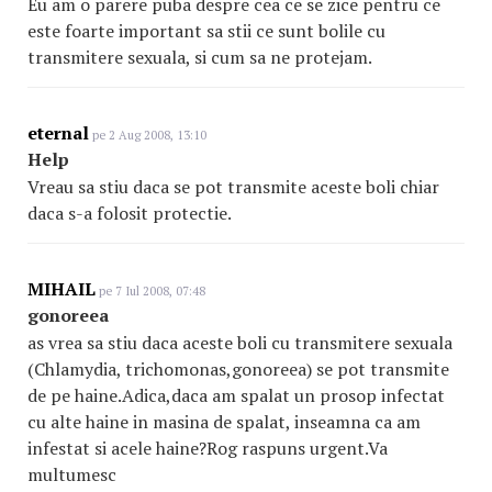
Eu am o parere puba despre cea ce se zice pentru ce
este foarte important sa stii ce sunt bolile cu
transmitere sexuala, si cum sa ne protejam.
eternal
pe 2 Aug 2008, 13:10
Help
Vreau sa stiu daca se pot transmite aceste boli chiar
daca s-a folosit protectie.
MIHAIL
pe 7 Iul 2008, 07:48
gonoreea
as vrea sa stiu daca aceste boli cu transmitere sexuala
(Chlamydia, trichomonas,gonoreea) se pot transmite
de pe haine.Adica,daca am spalat un prosop infectat
cu alte haine in masina de spalat, inseamna ca am
infestat si acele haine?Rog raspuns urgent.Va
multumesc