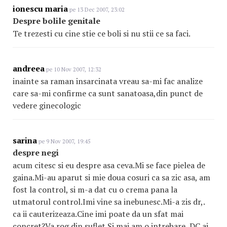
ionescu maria
pe 13 Dec 2007, 23:02
Despre bolile genitale
Te trezesti cu cine stie ce boli si nu stii ce sa faci.
andreea
pe 10 Nov 2007, 12:32
inainte sa raman insarcinata vreau sa-mi fac analize
care sa-mi confirme ca sunt sanatoasa,din punct de
vedere ginecologic
sarina
pe 9 Nov 2007, 19:45
despre negi
acum citesc si eu despre asa ceva.Mi se face pielea de
gaina.Mi-au aparut si mie doua cosuri ca sa zic asa, am
fost la control, si m-a dat cu o crema pana la
utmatorul control.Imi vine sa inebunesc.Mi-a zis dr,.
ca ii cauterizeaza.Cine imi poate da un sfat mai
concret?Va rog din suflet.Si mai am o intrebare, DC ai