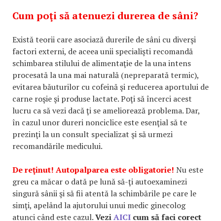
Cum poţi să atenuezi durerea de sâni?
Există teorii care asociază durerile de sâni cu diverşi
factori externi, de aceea unii specialişti recomandă
schimbarea stilului de alimentaţie de la una intens
procesată la una mai naturală (nepreparată termic),
evitarea băuturilor cu cofeină şi reducerea aportului de
carne roşie şi produse lactate. Poţi să încerci acest
lucru ca să vezi dacă ţi se ameliorează problema. Dar,
în cazul unor dureri nonciclice este esenţial să te
prezinţi la un consult specializat şi să urmezi
recomandările medicului.
De reţinut! Autopalparea este obligatorie!
Nu este
greu ca măcar o dată pe lună să-ţi autoexaminezi
singură sânii şi să fii atentă la schimbările pe care le
simţi, apelând la ajutorului unui medic ginecolog
atunci când este cazul.
Vezi
AICI
cum să faci corect