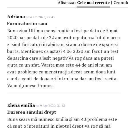
Afiseaza:
Cele mai recente
|
Cronol
Adriana
pe 4 Iun 2020, 22:47
Furnicaturi in sani
Buna ziua. Ultima menstruatie a fost pe data de 5 mai
2020, iar pe data de 22 am avut o pata roz tot din acea
zi simt furicaturi in abii sani si am o durere de spate si
burta. Mentionez ca astazi 4 06 2020 am facut un test
de sarcina care a iesit negativ.Va rog daca ma puteti
ajuta cu un sfat. Varsta mea este 44 de ani si nu am
avut probleme cu menstruația decat acum doua luni
cand a venit de doua ori intro luna dar am fost racita.
Va mulțumesc frumos.
Elena emilia
pe 9 Apr 2020, 21:23
Durerea sânului drept
Buna seara mă numesc Emilia și am 40 problema este
că sunt o înțepătură in pieptul drept va rog să mă