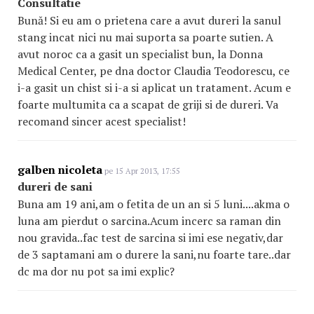
Consultatie
Bună! Si eu am o prietena care a avut dureri la sanul
stang incat nici nu mai suporta sa poarte sutien. A
avut noroc ca a gasit un specialist bun, la Donna
Medical Center, pe dna doctor Claudia Teodorescu, ce
i-a gasit un chist si i-a si aplicat un tratament. Acum e
foarte multumita ca a scapat de griji si de dureri. Va
recomand sincer acest specialist!
galben nicoleta
pe 15 Apr 2013, 17:55
dureri de sani
Buna am 19 ani,am o fetita de un an si 5 luni....akma o
luna am pierdut o sarcina.Acum incerc sa raman din
nou gravida..fac test de sarcina si imi ese negativ,dar
de 3 saptamani am o durere la sani,nu foarte tare..dar
dc ma dor nu pot sa imi explic?