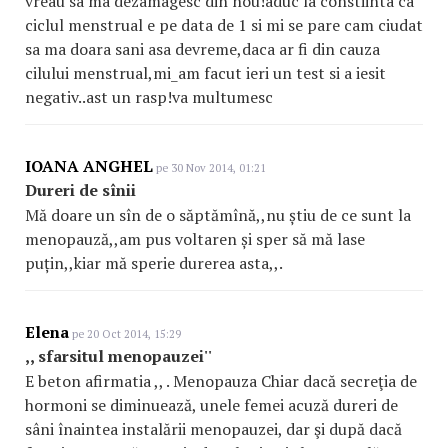
vreau sa ma dezamagesc din nou!aduc la constiinta ca
ciclul menstrual e pe data de 1 si mi se pare cam ciudat
sa ma doara sani asa devreme,daca ar fi din cauza
cilului menstrual,mi_am facut ieri un test si a iesit
negativ..ast un rasp!va multumesc
IOANA ANGHEL
pe 30 Nov 2014, 01:21
Dureri de sînii
Mă doare un sîn de o săptămînă,,nu știu de ce sunt la
menopauză,,am pus voltaren și sper să mă lase
puțin,,kiar mă sperie durerea asta,,.
Elena
pe 20 Oct 2014, 15:29
,, sfarsitul menopauzei''
E beton afirmatia ,, . Menopauza Chiar dacă secreţia de
hormoni se diminuează, unele femei acuză dureri de
sâni înaintea instalării menopauzei, dar şi după dacă