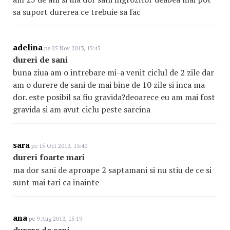
sa suport durerea ce trebuie sa fac
adelina
pe 25 Nov 2013, 15:45
dureri de sani
buna ziua am o intrebare mi-a venit ciclul de 2 zile dar
am o durere de sani de mai bine de 10 zile si inca ma
dor. este posibil sa fiu gravida?deoarece eu am mai fost
gravida si am avut ciclu peste sarcina
sara
pe 15 Oct 2013, 13:40
dureri foarte mari
ma dor sani de aproape 2 saptamani si nu stiu de ce si
sunt mai tari ca inainte
ana
pe 9 Aug 2013, 15:19
durere de sani