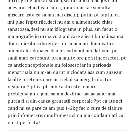
intreaga de purtat sutien,seara cand il dau jos e un
adevarat chin.beau cafea,fumez dar fac si multa
miscare asta ca sa ma mai disculp putin pt faptul ca
imi plac fripturile,deci nu am o alimentatie chiar
sanatoasa,desi nu am kilograme in plus. am facut o
mamografie in urma cu 3 ani care a iesit buna.insa ma
dor sanii zilnic.durerile sunt mai mari dimineata si
bineinteles dupa ce dau jos sutienul.am dat vina pe
sanii mari care sunt prea multe ore pe zi incorsetati pt
ca anticonceptionale nu folosesc iar in perioada
menstruala nu m-au durut niciodata asa cum auzeam
la alte prietene. oare ar trebui sa merg la doctor
neaparat? pt ca pt mine asta este o mare
problema.mi-e jena sa ma dezbrac. aaaaaaa,ar mai
putea fi si din cauza greutatii corporale ?pt ca atunci
cand mi se pare ca am pus 1-2kg fac o cura de slabire
prin infometare.? multumesc si nu ma condamnati ca
nu st perfecta!