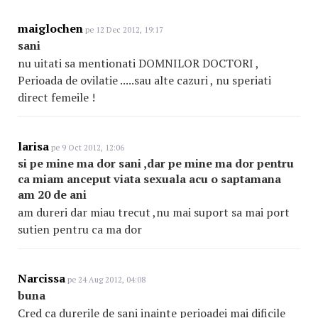
maiglochen
pe 12 Dec 2012, 19:17
sani
nu uitati sa mentionati DOMNILOR DOCTORI ,
Perioada de ovilatie .....sau alte cazuri , nu speriati
direct femeile !
larisa
pe 9 Oct 2012, 12:06
si pe mine ma dor sani ,dar pe mine ma dor pentru
ca miam anceput viata sexuala acu o saptamana
am 20 de ani
am dureri dar miau trecut ,nu mai suport sa mai port
sutien pentru ca ma dor
Narcissa
pe 24 Aug 2012, 04:08
buna
Cred ca durerile de sani inainte perioadei mai dificile