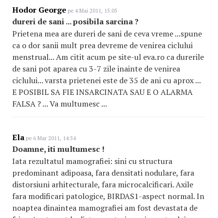
Hodor George
pe 4 Mai 2011, 15:05
dureri de sani ... posibila sarcina ?
Prietena mea are dureri de sani de ceva vreme ...spune
ca o dor sanii mult prea devreme de venirea ciclului
menstrual... Am citit acum pe site-ul eva.ro ca durerile
de sani pot aparea cu 3-7 zile inainte de venirea
ciclului... varsta prietenei este de 35 de ani cu aprox ...
E POSIBIL SA FIE INSARCINATA SAU E O ALARMA
FALSA ? ... Va multumesc ...
Ela
pe 6 Mar 2011, 14:54
Doamne, iti multumesc !
Iata rezultatul mamografiei: sini cu structura
predominant adipoasa, fara densitati nodulare, fara
distorsiuni arhitecturale, fara microcalcificari. Axile
fara modificari patologice, BIRDAS1-aspect normal. In
noaptea dinaintea mamografiei am fost devastata de