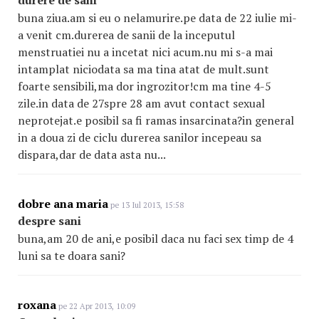
buna ziua.am si eu o nelamurire.pe data de 22 iulie mi-
a venit cm.durerea de sanii de la inceputul
menstruatiei nu a incetat nici acum.nu mi s-a mai
intamplat niciodata sa ma tina atat de mult.sunt
foarte sensibili,ma dor ingrozitor!cm ma tine 4-5
zile.in data de 27spre 28 am avut contact sexual
neprotejat.e posibil sa fi ramas insarcinata?in general
in a doua zi de ciclu durerea sanilor incepeau sa
dispara,dar de data asta nu...
dobre ana maria
pe 13 Iul 2013, 15:58
despre sani
buna,am 20 de ani,e posibil daca nu faci sex timp de 4
luni sa te doara sani?
roxana
pe 22 Apr 2013, 10:09