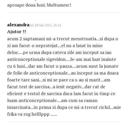
aproape doua luni. Multumesc!
alexandra
pe 28 Ian 2012, 16:14
Ajutor !!
acum 2 saptamani mi-a trecut menstruatia...si dupa o
zi am facut-o neprotejat...el nu a lasat in mine
deloc....pe urma dupa cateva zile am inceput sa iau
anticonceptionale rigevidon....le-am mai luat inainte
cu 6 luni...dar am facut o pauza....acum sunt la jumate
de folie de anticonceptionale...au inceput sa ma doara
foarte tare sani...si mi se pare ca s-au si marit...am
facut test de sarcina...a iesit negativ...dar cat de
eficient e testul de sarcina daca lam facut in timp ce
luam anticonceptionale....am cum sa raman
insarcinata...in prima zi dupa ce mi-a trecut ciclul...mie
frika va rog helllppp ......