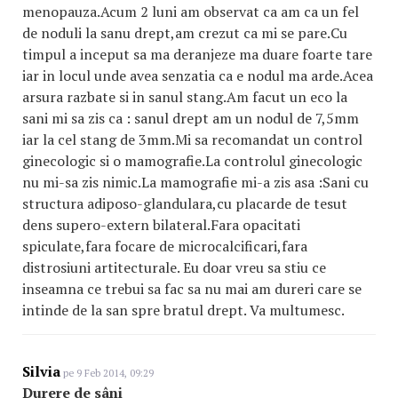
menopauza.Acum 2 luni am observat ca am ca un fel
de noduli la sanu drept,am crezut ca mi se pare.Cu
timpul a inceput sa ma deranjeze ma duare foarte tare
iar in locul unde avea senzatia ca e nodul ma arde.Acea
arsura razbate si in sanul stang.Am facut un eco la
sani mi sa zis ca : sanul drept am un nodul de 7,5mm
iar la cel stang de 3mm.Mi sa recomandat un control
ginecologic si o mamografie.La controlul ginecologic
nu mi-sa zis nimic.La mamografie mi-a zis asa :Sani cu
structura adiposo-glandulara,cu placarde de tesut
dens supero-extern bilateral.Fara opacitati
spiculate,fara focare de microcalcificari,fara
distrosiuni artitecturale. Eu doar vreu sa stiu ce
inseamna ce trebui sa fac sa nu mai am dureri care se
intinde de la san spre bratul drept. Va multumesc.
Silvia
pe 9 Feb 2014, 09:29
Durere de sâni