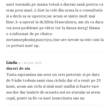
sunt normale,pe mama totusi o dureau sanii pentru ca
erau prea mari. A fost in cele din urma la o consultatie
si a decis sa se opereze,iar acum se simte mult mai
bine. S-a operat la dr.Silvia Stanculescu, am zis ca daca
voi avea probleme pe viitor tot la dansa merg! Mama
s-a informat de pe clinica-
metamorphosis(punct)ro,cine are nevoie sa stie cam la
ce preturi sunt op.
Liuda
pe 1 Iul 2012, 18:33
dureri de sin
Toata saptamina am avut un sres puternic si pe data
de 9 iulie trebuia sami vina ciclulu dar el a venit pe 29
iunie, acum am ciclu si sinii sunt umflai si foarte tare
ma dor dar inainte de aceasta noi ne staruim sa avem
copii, poate sa fie ca sunt insarcinata sau nu