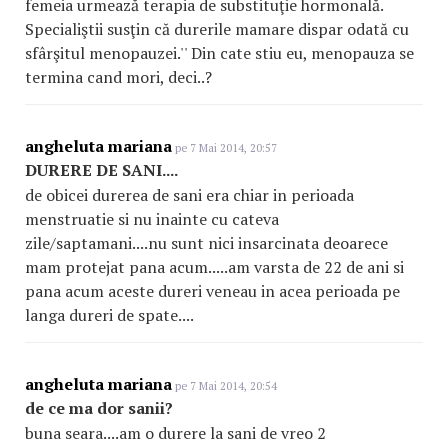
femeia urmează terapia de substituţie hormonală.
Specialiştii susţin că durerile mamare dispar odată cu
sfârşitul menopauzei.'' Din cate stiu eu, menopauza se
termina cand mori, deci..?
angheluta mariana
pe 7 Mai 2014, 20:57
DURERE DE SANI....
de obicei durerea de sani era chiar in perioada
menstruatie si nu inainte cu cateva
zile/saptamani....nu sunt nici insarcinata deoarece
mam protejat pana acum.....am varsta de 22 de ani si
pana acum aceste dureri veneau in acea perioada pe
langa dureri de spate....
angheluta mariana
pe 7 Mai 2014, 20:54
de ce ma dor sanii?
buna seara....am o durere la sani de vreo 2