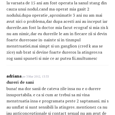
la varsata de 15 ani am fost operata la sanul stang din
cauza unui nodul.cand ma operat mia gasit 2
nodului.dupa operatie ,aproximativ 3 ani nu am mai
avut nici o problema,dar dupa acesti ani au inceput iar
durerile.am fost la doctor mia facut ecograf si mia zis k
nu am nimic,dar eu durerile le am in fiecare zii si devin
foarte dureroase in-nainte si in tinmpul
menstruatiei.mai simpt si un ganglion (cred k asa se
zice) sub brat si devine foarte dureros la atingere.va
rog sami spuneti si mie ce ar putea fii.multumesc
adriana
pe 3 Mar 2012, 13:33
dureri de sani
buna! ma dor sanii de cateva zile insa nu e o durere
insuportabila. e ca si cum ar trebui sa mi vina
menstruatia insa e programata peste 2 saptamani. mi s
au umflat si sunt sensibili la atingere. mentionez ca nu
iau anticonceptionale si contact sexual nu am avut de