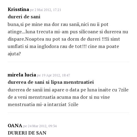
Krisstina
pe 2 Mai 2012, 17:21
dureri de sani
buna,si pe mine ma dor rau sanii,nici nu ii pot
atinge...luna trecuta mi-am pus silicoane si durerea nu
dispare.Noaptea nu pot sa dorm de dureri !!!Ii simt
umflati si ma inglodora rau de tot!!! cine ma poate
ajuta?
mirela lucia
pe 19 Apr 2012, 18:47
durerea de sani si lipsa menstruatiei
durerea de sanii imi apare o data pe luna inaite cu 7zile
de a veni menstruatia acuma ma dor si nu vine
menstruatia mi-a intarziat 5zile
OANA
pe 24 Mar 2012, 09:34
DURERI DE SAN