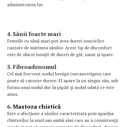
administrarea lor.
4. Sânii foarte mari
Femeile cu sânii mari pot avea dureri nonciclice
cauzate de mărimea sânilor. Acest tip de disconfort
este de obicei însoţit de dureri de gât, umăr şi spate.
5. Fibroadenomul
Cel mai frecvent nodul benign (necancerigen) care
poate să cauzeze durere. El apare la un singur sân, sub
forma unui nodul dur la pipăit şi mobil odată ce este
atins.
6.
Mastoza chistică
Este o afecţiune a sânilor caracterizată prin apariţia
chisturilor la unul sau ambii sâni care au o consistenţă
moale şi pot să cauzeze senzaţie de disconfort, durere