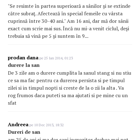
"Se resimte în partea superioară a sânilor şi se extinde
către subraţ. Afectează în special femeile cu vârsta
cuprinsă între 30-40 ani." Am 16 ani, dar mă dor sânii
exact cum scrie mai sus. Încă nu mi-a venit ciclul, deşi
trebuia să vină pe 5 şi suntem în 9...
prodan dana
pe 25 Ian 2014, 01:23
durere la san
De 3 zile am o durere cumplita la sanul stang si nu stiu
ce sa ma fac pentru ca durerea persista si pe timpul
zilei si in timpul nopti si creste de la o zii la alta . Va
rog frumos daca puteti sa ma ajutati si pe mine cu un
sfat
Andreea
pe 10 Dec 2013, 18:32
Dureri de san
am 25 de ani si ma dor sani ingrozitor deabea mai pot