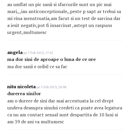
au umflat un pic sanii si sfarcurile sunt un pic mai
mari,,,iau anticonceptionale,,peste p sapt ar trebui sa
mi vina menstruatia,am facut si un test de sarcina dar
a iesit negativ,pot fi insarcinat ,astept un raspuns
urgent,multumesc
angela
pe 7 Feb 2013, 17:01
ma dor sini de aproape o luna de ce ore
ma dor sanii e oribil ce sa fac
nitu nicoleta
pe 5 Feb 2013, 20:08
durerea sinilor
am o durere de sini dar mai accentuata la cel drept
undeva deasupra sinului credeti ca poate avea legatura
ca nu am contact sexual sunt despartita de 10 luni si
am 39 de ani va multumesc