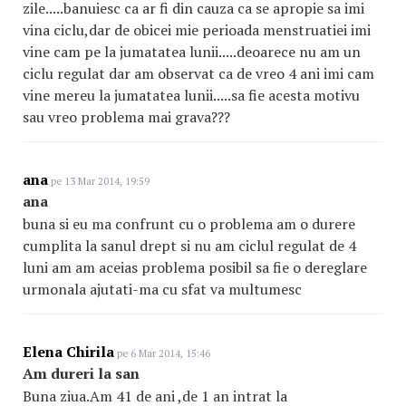
zile.....banuiesc ca ar fi din cauza ca se apropie sa imi
vina ciclu,dar de obicei mie perioada menstruatiei imi
vine cam pe la jumatatea lunii.....deoarece nu am un
ciclu regulat dar am observat ca de vreo 4 ani imi cam
vine mereu la jumatatea lunii.....sa fie acesta motivu
sau vreo problema mai grava???
ana
pe 13 Mar 2014, 19:59
ana
buna si eu ma confrunt cu o problema am o durere
cumplita la sanul drept si nu am ciclul regulat de 4
luni am am aceias problema posibil sa fie o dereglare
urmonala ajutati-ma cu sfat va multumesc
Elena Chirila
pe 6 Mar 2014, 15:46
Am dureri la san
Buna ziua.Am 41 de ani ,de 1 an intrat la