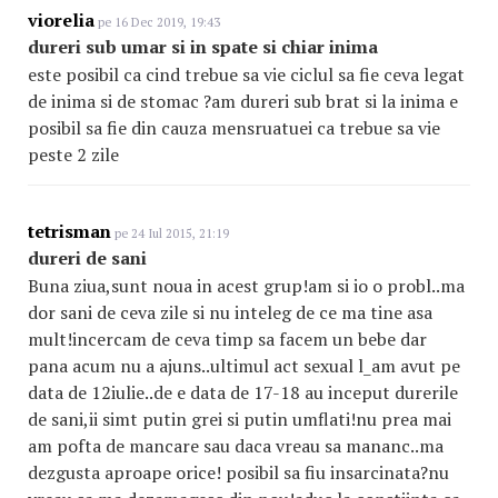
viorelia
pe 16 Dec 2019, 19:43
dureri sub umar si in spate si chiar inima
este posibil ca cind trebue sa vie ciclul sa fie ceva legat
de inima si de stomac ?am dureri sub brat si la inima e
posibil sa fie din cauza mensruatuei ca trebue sa vie
peste 2 zile
tetrisman
pe 24 Iul 2015, 21:19
dureri de sani
Buna ziua,sunt noua in acest grup!am si io o probl..ma
dor sani de ceva zile si nu inteleg de ce ma tine asa
mult!incercam de ceva timp sa facem un bebe dar
pana acum nu a ajuns..ultimul act sexual l_am avut pe
data de 12iulie..de e data de 17-18 au inceput durerile
de sani,ii simt putin grei si putin umflati!nu prea mai
am pofta de mancare sau daca vreau sa mananc..ma
dezgusta aproape orice! posibil sa fiu insarcinata?nu