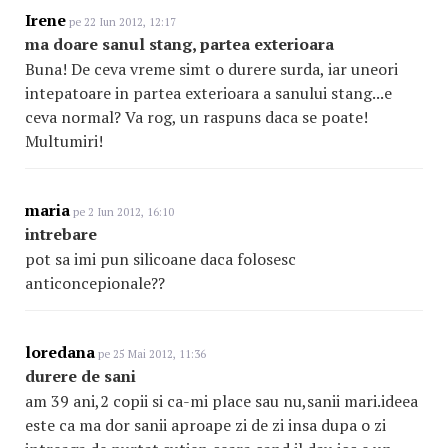
Irene
pe 22 Iun 2012, 12:17
ma doare sanul stang, partea exterioara
Buna! De ceva vreme simt o durere surda, iar uneori
intepatoare in partea exterioara a sanului stang...e
ceva normal? Va rog, un raspuns daca se poate!
Multumiri!
maria
pe 2 Iun 2012, 16:10
intrebare
pot sa imi pun silicoane daca folosesc
anticoncepionale??
loredana
pe 25 Mai 2012, 11:36
durere de sani
am 39 ani,2 copii si ca-mi place sau nu,sanii mari.ideea
este ca ma dor sanii aproape zi de zi insa dupa o zi