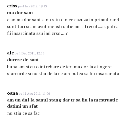
criss
pe 4 Ian 2012, 19:13
ma dor sani
ciao ma dor sani si nu stiu din ce cazuza in primul rand
sunt tari si am avut menstruatie mi-a trecut...as putea
fii insarcinata sau imi crsc ....?
ale
pe 1 Dec 2011, 12:53
durere de sani
buna am si eu o intrebare de ieri ma dor la atingere
sfarcurile si nu stiu de la ce am putea sa fiu insarcinata
oana
pe 11 Aug 2011, 11:06
am un dul la sanul stang dar tr sa fiu la mestruatie
datimi un sfat
nu stiu ce sa fac