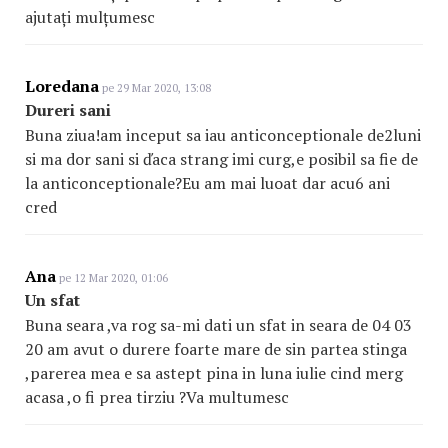
ajutați mulțumesc
Loredana
pe 29 Mar 2020, 13:08
Dureri sani
Buna ziua!am inceput sa iau anticonceptionale de2luni
si ma dor sani si ďaca strang imi curg,e posibil sa fie de
la anticonceptionale?Eu am mai luoat dar acu6 ani
cred
Ana
pe 12 Mar 2020, 01:06
Un sfat
Buna seara ,va rog sa-mi dati un sfat in seara de 04 03
20 am avut o durere foarte mare de sin partea stinga
,parerea mea e sa astept pina in luna iulie cind merg
acasa ,o fi prea tirziu ?Va multumesc