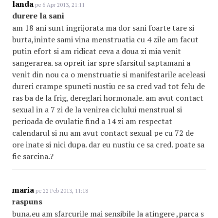
landa
pe 6 Apr 2013, 21:11
durere la sani
am 18 ani sunt ingrijorata ma dor sani foarte tare si
burta,ininte sami vina menstruatia cu 4 zile am facut
putin efort si am ridicat ceva a doua zi mia venit
sangerarea. sa opreit iar spre sfarsitul saptamani a
venit din nou ca o menstruatie si manifestarile aceleasi
dureri crampe spuneti nustiu ce sa cred vad tot felu de
ras ba de la frig, dereglari hormonale. am avut contact
sexual in a 7 zi de la venirea ciclului menstrual si
perioada de ovulatie find a 14 zi am respectat
calendarul si nu am avut contact sexual pe cu 72 de
ore inate si nici dupa. dar eu nustiu ce sa cred. poate sa
fie sarcina.?
maria
pe 22 Feb 2013, 11:18
raspuns
buna.eu am sfarcurile mai sensibile la atingere ,parca s