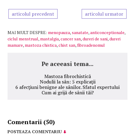
articolul precedent
articolul urmator
MAI MULT DESPRE:
menopauza
,
sanatate
,
anticonceptionale
,
ciclul menstrual
,
mastalgia
,
cancer san
,
dureri de sani
,
dureri
mamare
,
mastoza chistica
,
chist san
,
fibroadenomul
Pe aceeasi tema...
Mastoza fibrochistică
Nodulii la sân: 5 explicaţii
6 afecţiuni benigne ale sânilor. Sfatul expertului
Cum ai grijă de sânii tăi?
Comentarii (50)
POSTEAZA COMENTARIU