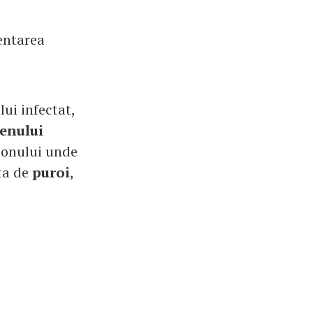
dentarea
ui infectat,
menului
olonului unde
ata de
puroi
,