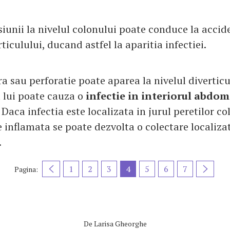
siunii la nivelul colonului poate conduce la acci
rticulului, ducand astfel la aparitia infectiei.
 sau perforatie poate aparea la nivelul diverticul
 lui poate cauza o
infectie in interiorul abdo
. Daca infectia este localizata in jurul peretilor c
e inflamata se poate dezvolta o colectare localiz
.
1
2
3
4
5
6
7
Pagina:
De
Larisa Gheorghe