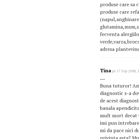
produse care sa c
produse care refa
(napul,anghinarea
glutamina,msm,ule
fecventa alergiil
verde,varza,broc
adresa plantevin
Tina
pe 17 Sep 2008, 
....
Buna tuturor! Am 
diagnostic s-a dov
de acest diagnost
banala apendicita 
mult mort decat vi
imi pun intrebare
mi da pace nici d
privinta asta? M