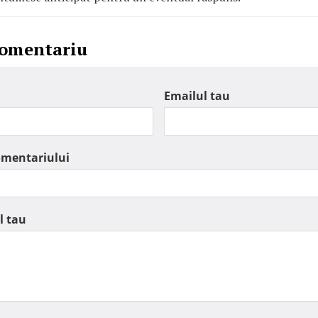
comentariu
Emailul tau
omentariului
l tau