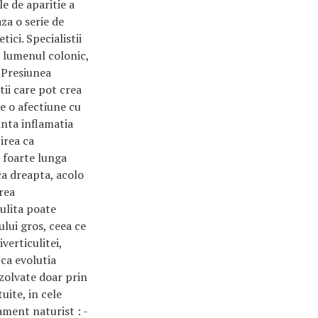
e de aparitie a
za o serie de
tici. Specialistii
in lumenul colonic,
 Presiunea
tii care pot crea
ne o afectiune cu
inta inflamatia
birea ca
 foarte lunga
ca dreapta, acolo
rea
culita poate
ului gros, ceea ce
verticulitei,
ca evolutia
ezolvate doar prin
uite, in cele
ament naturist : -