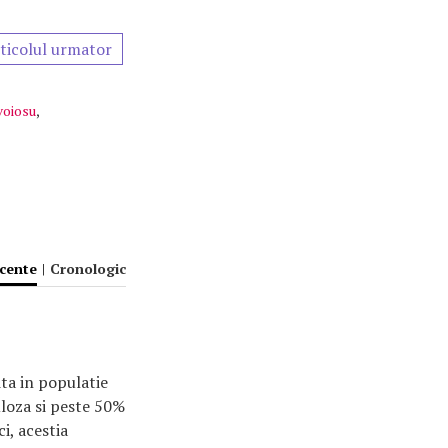
ticolul urmator
voiosu
,
ecente
|
Cronologic
ita in populatie
uloza si peste 50%
i, acestia