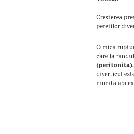
Cresterea pre
peretilor dive
O mica ruptura
care la randul
(peritonita)
diverticul est
numita abces