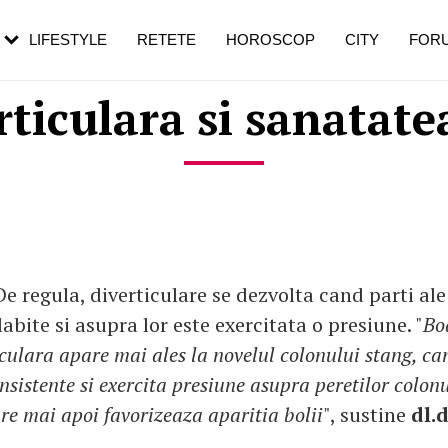
rebui să mergi
și 60 de ani. De ce te trezești mai des
pe măsură ce înaintezi în vârstă
LIFESTYLE
RETETE
HOROSCOP
CITY
FOR
rticulara si sanatate
e regula, diverticulare se dezvolta cand parti ale
labite si asupra lor este exercitata o presiune. "
Bo
iculara apare mai ales la novelul colonului stang, ca
nsistente si exercita presiune asupra peretilor colonu
are mai apoi favorizeaza aparitia bolii
", sustine
dl.