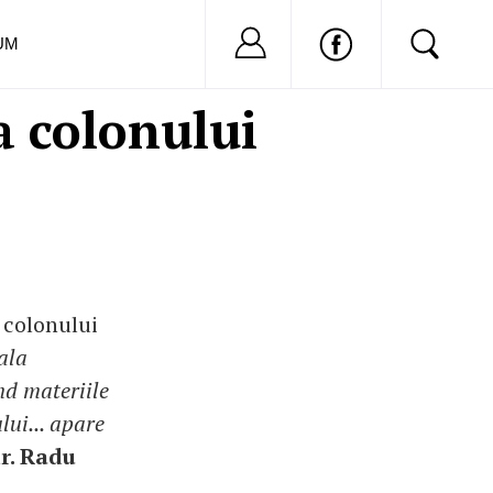
Nu ai cont?
Inregistreaza-
UM
a colonului
 colonului
ala
nd materiile
lui... apare
dr. Radu