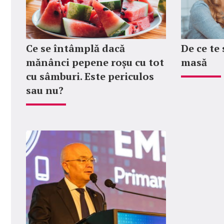
Ce se întâmplă dacă
De ce te
mănânci pepene roșu cu tot
masă
cu sâmburi. Este periculos
sau nu?