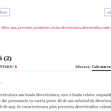
dent
ar
:
fibre
,
apa
,
prevenire
,
probiotice
,
boala diverticulara
,
diverticulita
,
radu 
 (2)
NTARIU
Afiseaza:
Cele mai r
51
erticuloza sau boala diverticulara, este o boala relativ raspand
din persoanele cu varsta peste 40 de ani suferind de divertic
0 de ani). Se caracterizeaza prin prezenta diverticulilor colonic