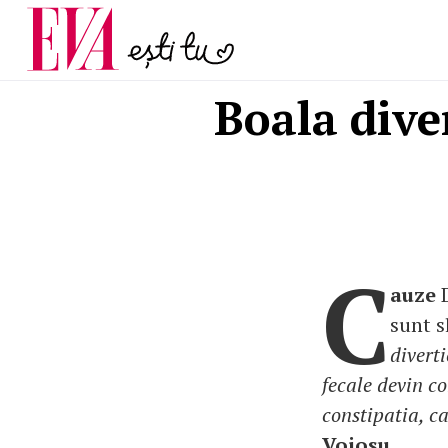
menopauză și când ar t
Carieră
la medic
Actualitate
Boala dive
C
auze
D
sunt s
divert
fecale devin co
constipatia, c
Voiosu.