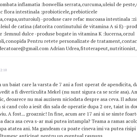
ombata inflamatia :boswellia serrata,curcuma,uleiul de peste,u
c flora intestinala :probioticele,prebioticele
,ceapa,usturoiul) -produse care refac mucoasa intestinala :zi
iul de catina (datorita continutului de vitamina A si E) -pro
or :lemnul dulce -produse bogate in vitamina K :lucerna,orzul
oli,conopida Pentru retete personalizate de tratament,conta
decatoare@gmail.com Adrian Udrea,fitoterapeut,nutritionist
22:10
un baiat care la varsta de 7 ani a fost operat de apendicita, d
edit a fi diverticulita Mekel (nu sunt sigura ca se scrie asa). A
ic, deoarece nu mai auzisem niciodata despre asa ceva. Il adu
si cand colo a iesit din sala de operatie dupa 2 ore, taiat in do
u. A fost... groaznic! In fine, acum are 17 ani si se simte foart
a daca asa ceva s-ar mai putea intampla? Teama a ramas acolo 
upa atatea ani. Ma gandeam ca poate cineva imi va putea risipi
ultumesc anticipat pentru un eventual raspuns.