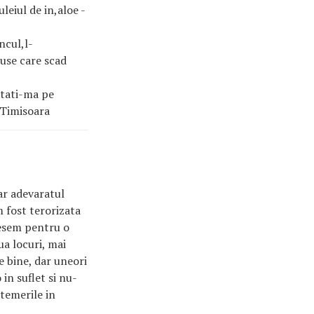
leiul de in,aloe -
ncul,l-
duse care scad
ctati-ma pe
,Timisoara
ar adevaratul
m fost terorizata
sesem pentru o
ua locuri, mai
e bine, dar uneori
in suflet si nu-
 temerile in