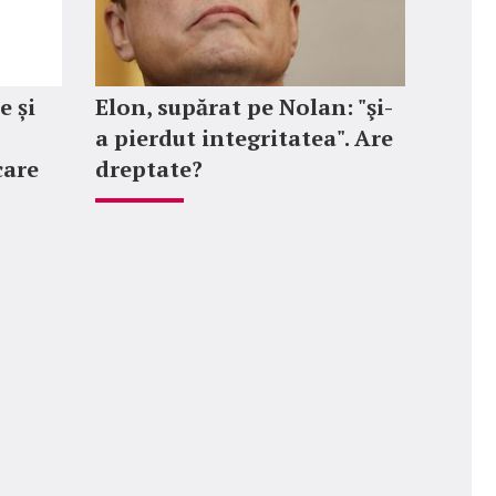
e și
Elon, supărat pe Nolan: "şi-
a pierdut integritatea". Are
care
dreptate?