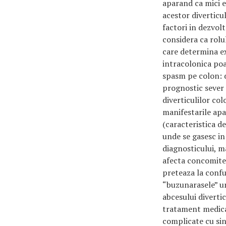
aparand ca mici e
acestor diverticu
factori in dezvolta
considera ca rolul
care determina ex
intracolonica poat
spasm pe colon: d
prognostic sever 
diverticulilor col
manifestarile ap
(caracteristica de
unde se gasesc in
diagnosticului, m
afecta concomitent
preteaza la confuz
“buzunarasele” um
abcesului diverti
tratament medicam
complicate cu sin