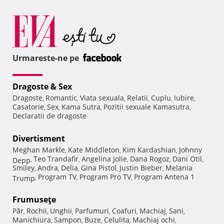
Urmareste-ne pe
Dragoste & Sex
Dragoste
Romantic
Viata sexuala
Relatii
Cuplu
Iubire
,
,
,
,
,
,
Casatorie
Sex
Kama Sutra
Pozitii sexuale Kamasutra
,
,
,
,
Declaratii de dragoste
Divertisment
Meghan Markle
Kate Middleton
Kim Kardashian
Johnny
,
,
,
Teo Trandafir
Angelina Jolie
Dana Rogoz
Dani Otil
Depp
,
,
,
,
,
Smiley
Andra
Delia
Gina Pistol
Justin Bieber
Melania
,
,
,
,
,
Program TV
Program Pro TV
Program Antena 1
Trump
,
,
,
Frumuseţe
Păr
Rochii
Unghii
Parfumuri
Coafuri
Machiaj
Sani
,
,
,
,
,
,
,
Manichiura
Sampon
Buze
Celulita
Machiaj ochi
,
,
,
,
,