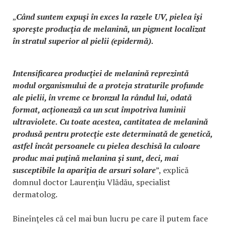
„
Când suntem expuşi în exces la razele UV, pielea îşi
sporeşte producţia de melanină, un pigment localizat
în stratul superior al pielii (epidermă).
Intensificarea producţiei de melanină reprezintă
modul organismului de a proteja straturile profunde
ale pielii, în vreme ce bronzul la rândul lui, odată
format, acţionează ca un scut împotriva luminii
ultraviolete. Cu toate acestea, cantitatea de melanină
produsă pentru protecţie este determinată de genetică,
astfel încât persoanele cu pielea deschisă la culoare
produc mai puţină melanina şi sunt, deci, mai
susceptibile la apariţia de arsuri solare
”, explică
domnul doctor Laurenţiu Vlădău, specialist
dermatolog.
Bineînţeles că cel mai bun lucru pe care îl putem face