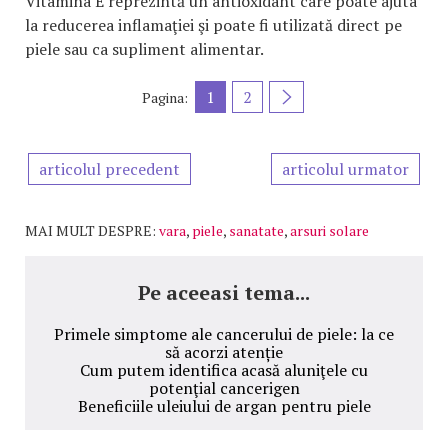
Vitamina E reprezintă un antioxidant care poate ajuta
la reducerea inflamaţiei şi poate fi utilizată direct pe
piele sau ca supliment alimentar.
1
2
Pagina:
articolul precedent
articolul urmator
MAI MULT DESPRE:
vara
,
piele
,
sanatate
,
arsuri solare
Pe aceeasi tema...
Primele simptome ale cancerului de piele: la ce
să acorzi atenție
Cum putem identifica acasă aluniţele cu
potenţial cancerigen
Beneficiile uleiului de argan pentru piele