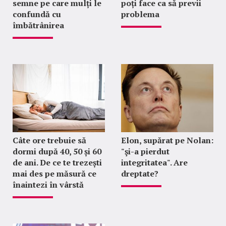
semne pe care mulți le
poți face ca să previi
confundă cu
problema
îmbătrânirea
Câte ore trebuie să
Elon, supărat pe Nolan:
dormi după 40, 50 și 60
"şi-a pierdut
de ani. De ce te trezești
integritatea". Are
mai des pe măsură ce
dreptate?
înaintezi în vârstă