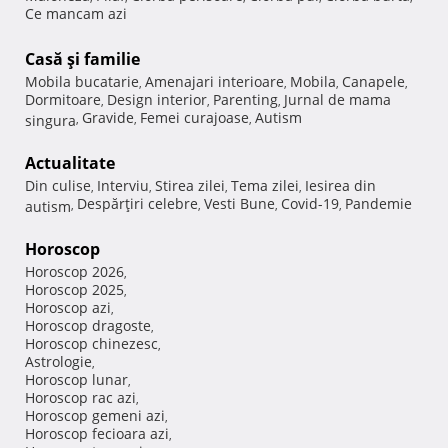
Ce mancam azi
Casă şi familie
Mobila bucatarie
Amenajari interioare
Mobila
Canapele
,
,
,
,
Dormitoare
Design interior
Parenting
Jurnal de mama
,
,
,
Gravide
Femei curajoase
Autism
singura
,
,
,
Actualitate
Din culise
Interviu
Stirea zilei
Tema zilei
Iesirea din
,
,
,
,
Despărţiri celebre
Vesti Bune
Covid-19
Pandemie
autism
,
,
,
,
Horoscop
Horoscop 2026
,
Horoscop 2025
,
Horoscop azi
,
Horoscop dragoste
,
Horoscop chinezesc
,
Astrologie
,
Horoscop lunar
,
Horoscop rac azi
,
Horoscop gemeni azi
,
Horoscop fecioara azi
,