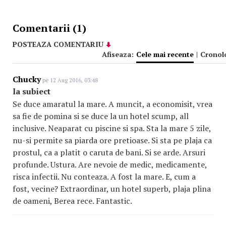
Comentarii (1)
POSTEAZA COMENTARIU
Afiseaza:
Cele mai recente
|
Cronol
Chucky
pe 12 Aug 2016, 03:48
la subiect
Se duce amaratul la mare. A muncit, a economisit, vrea
sa fie de pomina si se duce la un hotel scump, all
inclusive. Neaparat cu piscine si spa. Sta la mare 5 zile,
nu-si permite sa piarda ore pretioase. Si sta pe plaja ca
prostul, ca a platit o caruta de bani. Si se arde. Arsuri
profunde. Ustura. Are nevoie de medic, medicamente,
risca infectii. Nu conteaza. A fost la mare. E, cum a
fost, vecine? Extraordinar, un hotel superb, plaja plina
de oameni, Berea rece. Fantastic.