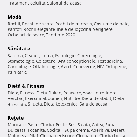
Tratament celulita
Salonul de acasa
,
Modă
Rochii
Rochii de seara
Rochii de mireasa
Costume de baie
,
,
,
,
Pantofi
Rochii elegante
Inele de logodna
Verighete
,
,
,
,
Ochelari de soare
Tendinte 2020
,
Sănătate
Sarcina
Ceaiuri
Inima
Psihologie
Ginecologie
,
,
,
,
,
Stomatologie
Colesterol
Anticonceptionale
Test sarcina
,
,
,
,
Cardiologie
Oftalmologie
Avort
Ceai verde
HIV
Ortopedie
,
,
,
,
,
,
Psihiatrie
Dietă & Fitness
Diete
Fitness
Dieta Dukan
Relaxare
Yoga
Intretinere
,
,
,
,
,
,
Aerobic
Exercitii abdomen
Nutritie
Dieta de slabit
Dieta
,
,
,
,
Silueta
Dieta ketogenica
Sala de acasa
disociata
,
,
,
Reţete
Mancare
Paste
Ciorba
Peste
Sos
Salata
Cafea
Supa
,
,
,
,
,
,
,
,
Dulceata
Tocanita
Cocktail
Supa crema
Aperitive
Desert
,
,
,
,
,
,
Maioneza
Pilaf
Ciorba perisoare
Ciorba pui
Ciorba burta
,
,
,
,
,