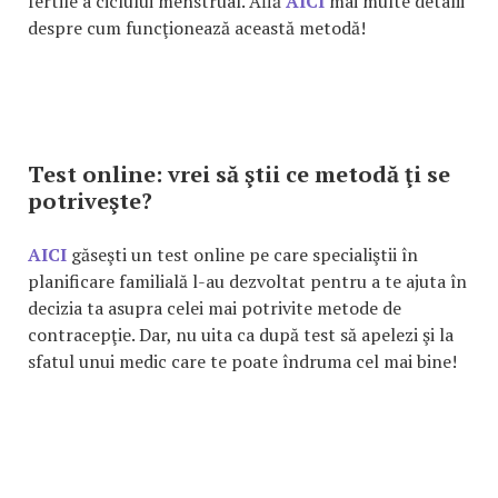
fertile a ciclului menstrual. Află
AICI
mai multe detalii
despre cum funcţionează această metodă!
Test online: vrei să ştii ce metodă ţi se
potriveşte?
AICI
găseşti un test online pe care specialiştii în
planificare familială l-au dezvoltat pentru a te ajuta în
decizia ta asupra celei mai potrivite metode de
contracepţie. Dar, nu uita ca după test să apelezi şi la
sfatul unui medic care te poate îndruma cel mai bine!