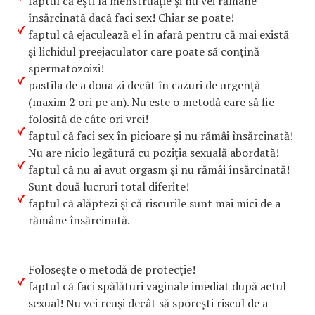
faptul că eşti la menstruaţie şi nu vei rămâne
însărcinată dacă faci sex! Chiar se poate!
faptul că ejaculează el în afară pentru că mai există
şi lichidul preejaculator care poate să conţină
spermatozoizi!
pastila de a doua zi decât în cazuri de urgenţă
(maxim 2 ori pe an). Nu este o metodă care să fie
folosită de câte ori vrei!
faptul că faci sex în picioare şi nu rămâi însărcinată!
Nu are nicio legătură cu poziţia sexuală abordată!
faptul că nu ai avut orgasm şi nu rămâi însărcinată!
Sunt două lucruri total diferite!
faptul că alăptezi şi că riscurile sunt mai mici de a
rămâne însărcinată.
Foloseşte o metodă de protecţie!
faptul că faci spălături vaginale imediat după actul
sexual! Nu vei reuşi decât să sporeşti riscul de a