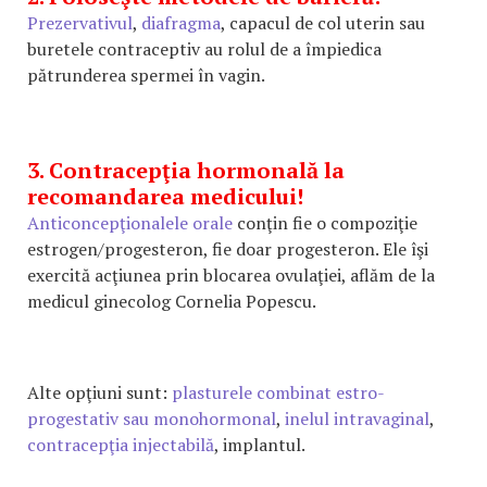
Prezervativul
,
diafragma
, capacul de col uterin sau
buretele contraceptiv au rolul de a împiedica
pătrunderea spermei în vagin.
3. Contracepţia hormonală la
recomandarea medicului!
Anticoncepţionalele orale
conţin fie o compoziţie
estrogen/progesteron, fie doar progesteron. Ele îşi
exercită acţiunea prin blocarea ovulaţiei, aflăm de la
medicul ginecolog Cornelia Popescu.
Alte opţiuni sunt:
plasturele combinat estro-
progestativ sau monohormonal
,
inelul intravaginal
,
contracepţia injectabilă
, implantul.