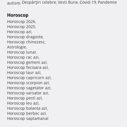
Despărţiri celebre
Vesti Bune
Covid-19
Pandemie
autism
,
,
,
,
Horoscop
Horoscop 2026
,
Horoscop 2025
,
Horoscop azi
,
Horoscop dragoste
,
Horoscop chinezesc
,
Astrologie
,
Horoscop lunar
,
Horoscop rac azi
,
Horoscop gemeni azi
,
Horoscop fecioara azi
,
Horoscop taur azi
,
Horoscop capricorn azi
,
Horoscop scorpion azi
,
Horoscop sagetator azi
,
Horoscop varsator azi
,
Horoscop pesti azi
,
Horoscop leu azi
,
Horoscop balanta azi
,
Horoscop berbec azi
,
Horoscop saptamanal