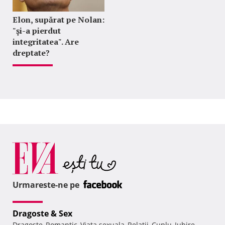
Elon, supărat pe Nolan:
"şi-a pierdut
integritatea". Are
dreptate?
Urmareste-ne pe
Dragoste & Sex
Dragoste
Romantic
Viata sexuala
Relatii
Cuplu
Iubire