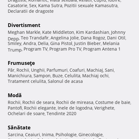
,
,
,
,
,
,
Casatorie
Sex
Kama Sutra
Pozitii sexuale Kamasutra
,
,
,
,
Declaratii de dragoste
Divertisment
Meghan Markle
Kate Middleton
Kim Kardashian
Johnny
,
,
,
Teo Trandafir
Angelina Jolie
Dana Rogoz
Dani Otil
Depp
,
,
,
,
,
Smiley
Andra
Delia
Gina Pistol
Justin Bieber
Melania
,
,
,
,
,
Program TV
Program Pro TV
Program Antena 1
Trump
,
,
,
Frumuseţe
Păr
Rochii
Unghii
Parfumuri
Coafuri
Machiaj
Sani
,
,
,
,
,
,
,
Manichiura
Sampon
Buze
Celulita
Machiaj ochi
,
,
,
,
,
Tratament celulita
Salonul de acasa
,
Modă
Rochii
Rochii de seara
Rochii de mireasa
Costume de baie
,
,
,
,
Pantofi
Rochii elegante
Inele de logodna
Verighete
,
,
,
,
Ochelari de soare
Tendinte 2020
,
Sănătate
Sarcina
Ceaiuri
Inima
Psihologie
Ginecologie
,
,
,
,
,