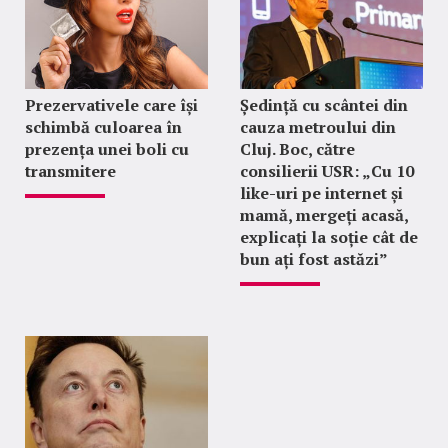
Prezervativele care își
Ședință cu scântei din
schimbă culoarea în
cauza metroului din
prezența unei boli cu
Cluj. Boc, către
transmitere
consilierii USR: „Cu 10
like-uri pe internet și
mamă, mergeți acasă,
explicați la soție cât de
bun ați fost astăzi”