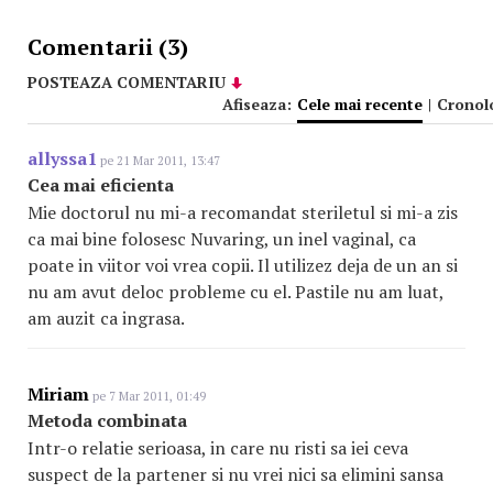
Comentarii (3)
POSTEAZA COMENTARIU
Afiseaza:
Cele mai recente
|
Cronol
allyssa1
pe 21 Mar 2011, 13:47
Cea mai eficienta
Mie doctorul nu mi-a recomandat steriletul si mi-a zis
ca mai bine folosesc Nuvaring, un inel vaginal, ca
poate in viitor voi vrea copii. Il utilizez deja de un an si
nu am avut deloc probleme cu el. Pastile nu am luat,
am auzit ca ingrasa.
Miriam
pe 7 Mar 2011, 01:49
Metoda combinata
Intr-o relatie serioasa, in care nu risti sa iei ceva
suspect de la partener si nu vrei nici sa elimini sansa