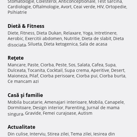
Stomatologie
Colesterol
Anticonceptionale
Test sarcina
,
,
,
,
Cardiologie
Oftalmologie
Avort
Ceai verde
HIV
Ortopedie
,
,
,
,
,
,
Psihiatrie
Dietă & Fitness
Diete
Fitness
Dieta Dukan
Relaxare
Yoga
Intretinere
,
,
,
,
,
,
Aerobic
Exercitii abdomen
Nutritie
Dieta de slabit
Dieta
,
,
,
,
Silueta
Dieta ketogenica
Sala de acasa
disociata
,
,
,
Reţete
Mancare
Paste
Ciorba
Peste
Sos
Salata
Cafea
Supa
,
,
,
,
,
,
,
,
Dulceata
Tocanita
Cocktail
Supa crema
Aperitive
Desert
,
,
,
,
,
,
Maioneza
Pilaf
Ciorba perisoare
Ciorba pui
Ciorba burta
,
,
,
,
,
Ce mancam azi
Casă şi familie
Mobila bucatarie
Amenajari interioare
Mobila
Canapele
,
,
,
,
Dormitoare
Design interior
Parenting
Jurnal de mama
,
,
,
Gravide
Femei curajoase
Autism
singura
,
,
,
Actualitate
Din culise
Interviu
Stirea zilei
Tema zilei
Iesirea din
,
,
,
,