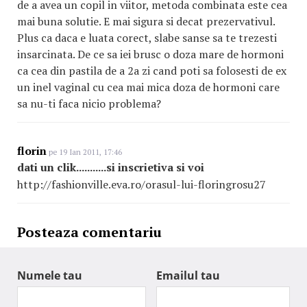
de a avea un copil in viitor, metoda combinata este cea
mai buna solutie. E mai sigura si decat prezervativul.
Plus ca daca e luata corect, slabe sanse sa te trezesti
insarcinata. De ce sa iei brusc o doza mare de hormoni
ca cea din pastila de a 2a zi cand poti sa folosesti de ex
un inel vaginal cu cea mai mica doza de hormoni care
sa nu-ti faca nicio problema?
florin
pe 19 Ian 2011, 17:46
dati un clik...........si inscrietiva si voi
http://fashionville.eva.ro/orasul-lui-floringrosu27
Posteaza comentariu
Numele tau
Emailul tau