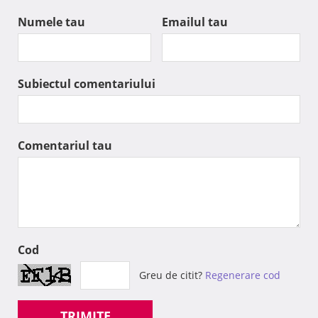
Numele tau
Emailul tau
Subiectul comentariului
Comentariul tau
Cod
Greu de citit?
Regenerare cod
TRIMITE