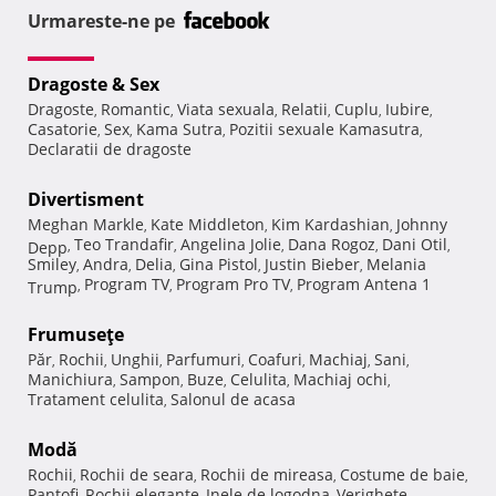
Urmareste-ne pe
Dragoste & Sex
Dragoste
Romantic
Viata sexuala
Relatii
Cuplu
Iubire
,
,
,
,
,
,
Casatorie
Sex
Kama Sutra
Pozitii sexuale Kamasutra
,
,
,
,
Declaratii de dragoste
Divertisment
Meghan Markle
Kate Middleton
Kim Kardashian
Johnny
,
,
,
Teo Trandafir
Angelina Jolie
Dana Rogoz
Dani Otil
Depp
,
,
,
,
,
Smiley
Andra
Delia
Gina Pistol
Justin Bieber
Melania
,
,
,
,
,
Program TV
Program Pro TV
Program Antena 1
Trump
,
,
,
Frumuseţe
Păr
Rochii
Unghii
Parfumuri
Coafuri
Machiaj
Sani
,
,
,
,
,
,
,
Manichiura
Sampon
Buze
Celulita
Machiaj ochi
,
,
,
,
,
Tratament celulita
Salonul de acasa
,
Modă
Rochii
Rochii de seara
Rochii de mireasa
Costume de baie
,
,
,
,
Pantofi
Rochii elegante
Inele de logodna
Verighete
,
,
,
,