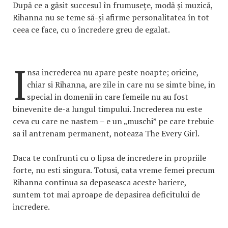
După ce a găsit succesul în frumusețe, modă și muzică,
Rihanna nu se teme să-și afirme personalitatea în tot
ceea ce face, cu o încredere greu de egalat.
I
nsa increderea nu apare peste noapte; oricine,
chiar si Rihanna, are zile in care nu se simte bine, in
special in domenii in care femeile nu au fost
binevenite de-a lungul timpului. Increderea nu este
ceva cu care ne nastem – e un „muschi” pe care trebuie
sa il antrenam permanent, noteaza The Every Girl.
Daca te confrunti cu o lipsa de incredere in propriile
forte, nu esti singura. Totusi, cata vreme femei precum
Rihanna continua sa depaseasca aceste bariere,
suntem tot mai aproape de depasirea deficitului de
incredere.