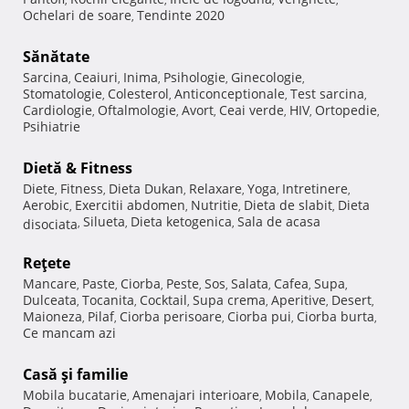
Ochelari de soare
Tendinte 2020
,
Sănătate
Sarcina
Ceaiuri
Inima
Psihologie
Ginecologie
,
,
,
,
,
Stomatologie
Colesterol
Anticonceptionale
Test sarcina
,
,
,
,
Cardiologie
Oftalmologie
Avort
Ceai verde
HIV
Ortopedie
,
,
,
,
,
,
Psihiatrie
Dietă & Fitness
Diete
Fitness
Dieta Dukan
Relaxare
Yoga
Intretinere
,
,
,
,
,
,
Aerobic
Exercitii abdomen
Nutritie
Dieta de slabit
Dieta
,
,
,
,
Silueta
Dieta ketogenica
Sala de acasa
disociata
,
,
,
Reţete
Mancare
Paste
Ciorba
Peste
Sos
Salata
Cafea
Supa
,
,
,
,
,
,
,
,
Dulceata
Tocanita
Cocktail
Supa crema
Aperitive
Desert
,
,
,
,
,
,
Maioneza
Pilaf
Ciorba perisoare
Ciorba pui
Ciorba burta
,
,
,
,
,
Ce mancam azi
Casă şi familie
Mobila bucatarie
Amenajari interioare
Mobila
Canapele
,
,
,
,