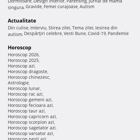
Dormitoare
Design interior
Parenting
Jurnal de mama
,
,
,
Gravide
Femei curajoase
Autism
singura
,
,
,
Actualitate
Din culise
Interviu
Stirea zilei
Tema zilei
Iesirea din
,
,
,
,
Despărţiri celebre
Vesti Bune
Covid-19
Pandemie
autism
,
,
,
,
Horoscop
Horoscop 2026
,
Horoscop 2025
,
Horoscop azi
,
Horoscop dragoste
,
Horoscop chinezesc
,
Astrologie
,
Horoscop lunar
,
Horoscop rac azi
,
Horoscop gemeni azi
,
Horoscop fecioara azi
,
Horoscop taur azi
,
Horoscop capricorn azi
,
Horoscop scorpion azi
,
Horoscop sagetator azi
,
Horoscop varsator azi
,
Horoscop pesti azi
,