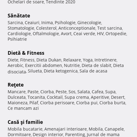
Ochelari de soare
Tendinte 2020
,
Sănătate
Sarcina
Ceaiuri
Inima
Psihologie
Ginecologie
,
,
,
,
,
Stomatologie
Colesterol
Anticonceptionale
Test sarcina
,
,
,
,
Cardiologie
Oftalmologie
Avort
Ceai verde
HIV
Ortopedie
,
,
,
,
,
,
Psihiatrie
Dietă & Fitness
Diete
Fitness
Dieta Dukan
Relaxare
Yoga
Intretinere
,
,
,
,
,
,
Aerobic
Exercitii abdomen
Nutritie
Dieta de slabit
Dieta
,
,
,
,
Silueta
Dieta ketogenica
Sala de acasa
disociata
,
,
,
Reţete
Mancare
Paste
Ciorba
Peste
Sos
Salata
Cafea
Supa
,
,
,
,
,
,
,
,
Dulceata
Tocanita
Cocktail
Supa crema
Aperitive
Desert
,
,
,
,
,
,
Maioneza
Pilaf
Ciorba perisoare
Ciorba pui
Ciorba burta
,
,
,
,
,
Ce mancam azi
Casă şi familie
Mobila bucatarie
Amenajari interioare
Mobila
Canapele
,
,
,
,
Dormitoare
Design interior
Parenting
Jurnal de mama
,
,
,