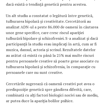
dacă există o tendință genetică pentru acestea.
Un alt studiu a constatat o legătură între genetică,
tulburarea bipolară și creativitate. Cercetătorii au
analizat ADN-ul a peste 86.000 de oameni în căutarea
unor gene specifice, care cresc riscul apariției
tulburării bipolare și schizofreniei. S-a analizat și dacă
participanții la studiu erau implicați în artă, cum ar fi
muzica, dansul, actoria și scrisul. Rezultatele datelor
au arătat că există cu până la 25% mai multe riscuri
pentru persoanele creative să poarte gene asociate cu
tulburarea bipolară și schizofrenia, în comparație cu
persoanele care nu sunt creative.
Cercetările sugerează că oamenii creativi pot avea o
predispoziție genetică spre gândirea diferită, care,
combinată cu alți factori biologici nocivi sau de mediu,
ar putea duce la apariția bolilor psihice.