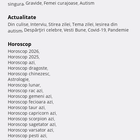
Gravide
Femei curajoase
Autism
singura
,
,
,
Actualitate
Din culise
Interviu
Stirea zilei
Tema zilei
Iesirea din
,
,
,
,
Despărţiri celebre
Vesti Bune
Covid-19
Pandemie
autism
,
,
,
,
Horoscop
Horoscop 2026
,
Horoscop 2025
,
Horoscop azi
,
Horoscop dragoste
,
Horoscop chinezesc
,
Astrologie
,
Horoscop lunar
,
Horoscop rac azi
,
Horoscop gemeni azi
,
Horoscop fecioara azi
,
Horoscop taur azi
,
Horoscop capricorn azi
,
Horoscop scorpion azi
,
Horoscop sagetator azi
,
Horoscop varsator azi
,
Horoscop pesti azi
,