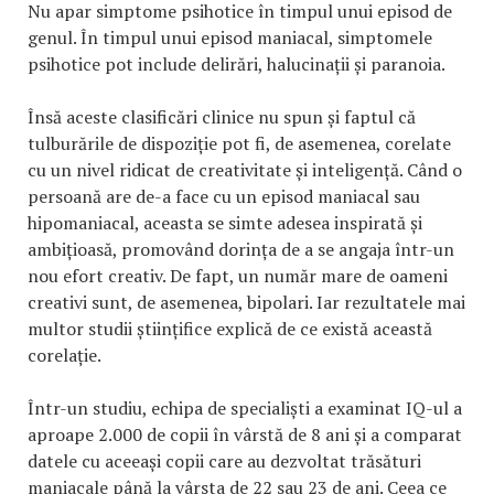
Nu apar simptome psihotice în timpul unui episod de
genul. În timpul unui episod maniacal, simptomele
psihotice pot include delirări, halucinații și paranoia.
Însă aceste clasificări clinice nu spun și faptul că
tulburările de dispoziție pot fi, de asemenea, corelate
cu un nivel ridicat de creativitate și inteligență. Când o
persoană are de-a face cu un episod maniacal sau
hipomaniacal, aceasta se simte adesea inspirată și
ambițioasă, promovând dorința de a se angaja într-un
nou efort creativ. De fapt, un număr mare de oameni
creativi sunt, de asemenea, bipolari. Iar rezultatele mai
multor studii științifice explică de ce există această
corelație.
Într-un studiu, echipa de specialiști a examinat IQ-ul a
aproape 2.000 de copii în vârstă de 8 ani și a comparat
datele cu aceeași copii care au dezvoltat trăsături
maniacale până la vârsta de 22 sau 23 de ani. Ceea ce