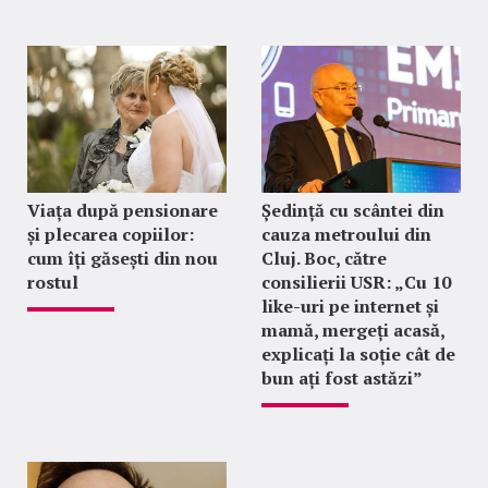
Viața după pensionare
Ședință cu scântei din
și plecarea copiilor:
cauza metroului din
cum îți găsești din nou
Cluj. Boc, către
rostul
consilierii USR: „Cu 10
like-uri pe internet și
mamă, mergeți acasă,
explicați la soție cât de
bun ați fost astăzi”