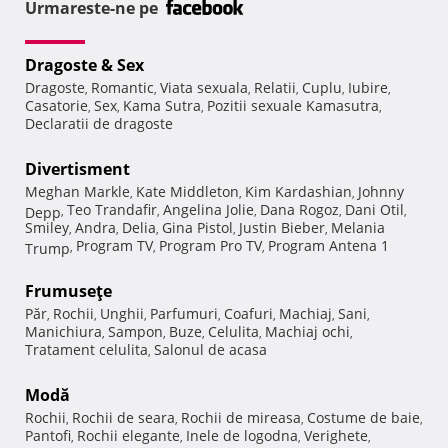
Urmareste-ne pe
Dragoste & Sex
Dragoste
Romantic
Viata sexuala
Relatii
Cuplu
Iubire
,
,
,
,
,
,
Casatorie
Sex
Kama Sutra
Pozitii sexuale Kamasutra
,
,
,
,
Declaratii de dragoste
Divertisment
Meghan Markle
Kate Middleton
Kim Kardashian
Johnny
,
,
,
Teo Trandafir
Angelina Jolie
Dana Rogoz
Dani Otil
Depp
,
,
,
,
,
Smiley
Andra
Delia
Gina Pistol
Justin Bieber
Melania
,
,
,
,
,
Program TV
Program Pro TV
Program Antena 1
Trump
,
,
,
Frumuseţe
Păr
Rochii
Unghii
Parfumuri
Coafuri
Machiaj
Sani
,
,
,
,
,
,
,
Manichiura
Sampon
Buze
Celulita
Machiaj ochi
,
,
,
,
,
Tratament celulita
Salonul de acasa
,
Modă
Rochii
Rochii de seara
Rochii de mireasa
Costume de baie
,
,
,
,
Pantofi
Rochii elegante
Inele de logodna
Verighete
,
,
,
,