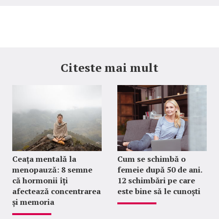
Citeste mai mult
Ceața mentală la
Cum se schimbă o
menopauză: 8 semne
femeie după 50 de ani.
că hormonii îți
12 schimbări pe care
afectează concentrarea
este bine să le cunoști
și memoria