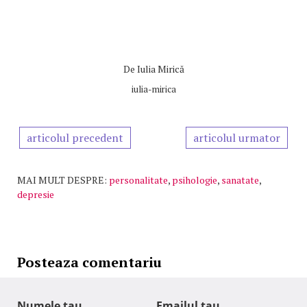
De
Iulia Mirică
iulia-mirica
articolul precedent
articolul urmator
MAI MULT DESPRE:
personalitate
,
psihologie
,
sanatate
,
depresie
Posteaza comentariu
Numele tau
Emailul tau