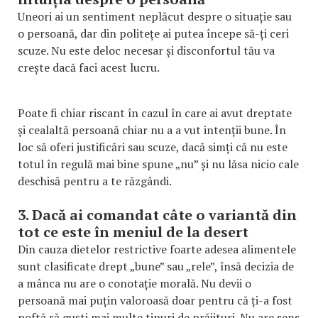
Uneori ai un sentiment neplăcut despre o situație sau
o persoană, dar din politețe ai putea începe să-ți ceri
scuze. Nu este deloc necesar și disconfortul tău va
crește dacă faci acest lucru.
Poate fi chiar riscant în cazul în care ai avut dreptate
și cealaltă persoană chiar nu a a vut intenții bune. În
loc să oferi justificări sau scuze, dacă simți că nu este
totul în regulă mai bine spune „nu” și nu lăsa nicio cale
deschisă pentru a te răzgândi.
3. Dacă ai comandat câte o variantă din
tot ce este în meniul de la desert
Din cauza dietelor restrictive foarte adesea alimentele
sunt clasificate drept „bune” sau „rele”, însă decizia de
a mânca nu are o conotație morală. Nu devii o
persoană mai puțin valoroasă doar pentru că ți-a fost
poftă să guști mai multe tipuri de prăjituri. Nu are sens