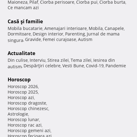
Maioneza
Pilaf
Ciorba perisoare
Ciorba pui
Ciorba burta
,
,
,
,
,
Ce mancam azi
Casă şi familie
Mobila bucatarie
Amenajari interioare
Mobila
Canapele
,
,
,
,
Dormitoare
Design interior
Parenting
Jurnal de mama
,
,
,
Gravide
Femei curajoase
Autism
singura
,
,
,
Actualitate
Din culise
Interviu
Stirea zilei
Tema zilei
Iesirea din
,
,
,
,
Despărţiri celebre
Vesti Bune
Covid-19
Pandemie
autism
,
,
,
,
Horoscop
Horoscop 2026
,
Horoscop 2025
,
Horoscop azi
,
Horoscop dragoste
,
Horoscop chinezesc
,
Astrologie
,
Horoscop lunar
,
Horoscop rac azi
,
Horoscop gemeni azi
,
Horoscop fecioara azi
,