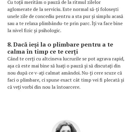
Cu toții merităm o pauză de la ritmul zilelor
aglomerate de la serviciu. Este normal să-ți folosești
unele zile de concediu pentru a sta pur și simplu acasă
sau a te relaxa plimbându-te prin parc. Îți va face bine
la nivel fizic și psihologic.
8. Dacă ieși la o plimbare pentru a te
calma în timp ce te cerți
Când te cerți cu altcineva lucrurile se pot agrava rapid,
așa că este mai bine să luați o pauză și să discutați din
nou după ce v-ați calmat amândoi. Nu-ți cere scuze că
faci o plimbare, ci spune exact cât timp vei fi plecată și
că veți vorbi din nou la întoarcere.