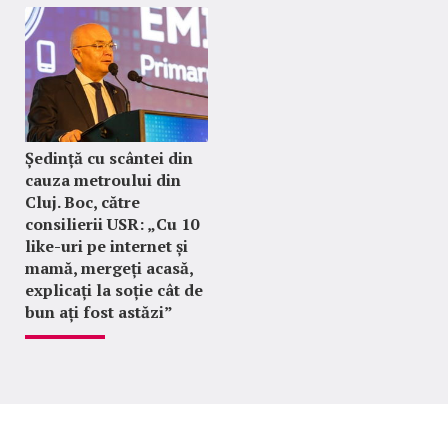
Ședință cu scântei din
cauza metroului din
Cluj. Boc, către
consilierii USR: „Cu 10
like-uri pe internet și
mamă, mergeți acasă,
explicați la soție cât de
bun ați fost astăzi”