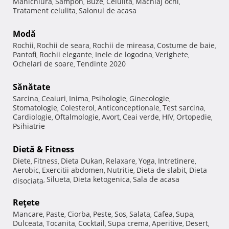
Manichiura
Sampon
Buze
Celulita
Machiaj ochi
,
,
,
,
,
Tratament celulita
Salonul de acasa
,
Modă
Rochii
Rochii de seara
Rochii de mireasa
Costume de baie
,
,
,
,
Pantofi
Rochii elegante
Inele de logodna
Verighete
,
,
,
,
Ochelari de soare
Tendinte 2020
,
Sănătate
Sarcina
Ceaiuri
Inima
Psihologie
Ginecologie
,
,
,
,
,
Stomatologie
Colesterol
Anticonceptionale
Test sarcina
,
,
,
,
Cardiologie
Oftalmologie
Avort
Ceai verde
HIV
Ortopedie
,
,
,
,
,
,
Psihiatrie
Dietă & Fitness
Diete
Fitness
Dieta Dukan
Relaxare
Yoga
Intretinere
,
,
,
,
,
,
Aerobic
Exercitii abdomen
Nutritie
Dieta de slabit
Dieta
,
,
,
,
Silueta
Dieta ketogenica
Sala de acasa
disociata
,
,
,
Reţete
Mancare
Paste
Ciorba
Peste
Sos
Salata
Cafea
Supa
,
,
,
,
,
,
,
,
Dulceata
Tocanita
Cocktail
Supa crema
Aperitive
Desert
,
,
,
,
,
,