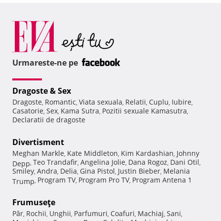
Urmareste-ne pe
Dragoste & Sex
Dragoste
Romantic
Viata sexuala
Relatii
Cuplu
Iubire
,
,
,
,
,
,
Casatorie
Sex
Kama Sutra
Pozitii sexuale Kamasutra
,
,
,
,
Declaratii de dragoste
Divertisment
Meghan Markle
Kate Middleton
Kim Kardashian
Johnny
,
,
,
Teo Trandafir
Angelina Jolie
Dana Rogoz
Dani Otil
Depp
,
,
,
,
,
Smiley
Andra
Delia
Gina Pistol
Justin Bieber
Melania
,
,
,
,
,
Program TV
Program Pro TV
Program Antena 1
Trump
,
,
,
Frumuseţe
Păr
Rochii
Unghii
Parfumuri
Coafuri
Machiaj
Sani
,
,
,
,
,
,
,