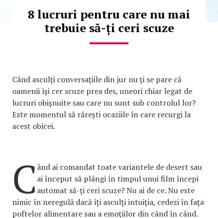
8 lucruri pentru care nu mai
trebuie să-ți ceri scuze
Când asculți conversațiile din jur nu ți se pare că
oamenii își cer scuze prea des, uneori chiar legat de
lucruri obișnuite sau care nu sunt sub controlul lor?
Este momentul să rărești ocaziile în care recurgi la
acest obicei.
C
ând ai comandat toate variantele de desert sau
ai început să plângi în timpul unui film începi
automat să-ți ceri scuze? Nu ai de ce. Nu este
nimic în neregulă dacă îți asculți intuiția, cedezi în fața
poftelor alimentare sau a emoțiilor din când în când.