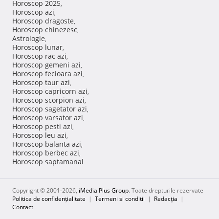
Horoscop 2025
,
Horoscop azi
,
Horoscop dragoste
,
Horoscop chinezesc
,
Astrologie
,
Horoscop lunar
,
Horoscop rac azi
,
Horoscop gemeni azi
,
Horoscop fecioara azi
,
Horoscop taur azi
,
Horoscop capricorn azi
,
Horoscop scorpion azi
,
Horoscop sagetator azi
,
Horoscop varsator azi
,
Horoscop pesti azi
,
Horoscop leu azi
,
Horoscop balanta azi
,
Horoscop berbec azi
,
Horoscop saptamanal
Copyright © 2001-2026,
iMedia Plus Group
. Toate drepturile rezervate
Politica de confidențialitate
|
Termeni si conditii
|
Redacţia
|
Contact