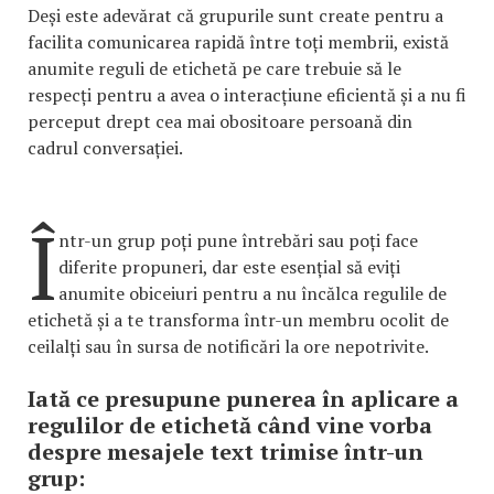
Deși este adevărat că grupurile sunt create pentru a
facilita comunicarea rapidă între toți membrii, există
anumite reguli de etichetă pe care trebuie să le
respecți pentru a avea o interacțiune eficientă și a nu fi
perceput drept cea mai obositoare persoană din
cadrul conversației.
Î
ntr-un grup poți pune întrebări sau poți face
diferite propuneri, dar este esențial să eviți
anumite obiceiuri pentru a nu încălca regulile de
etichetă și a te transforma într-un membru ocolit de
ceilalți sau în sursa de notificări la ore nepotrivite.
Iată ce presupune punerea în aplicare a
regulilor de etichetă când vine vorba
despre mesajele text trimise într-un
grup: