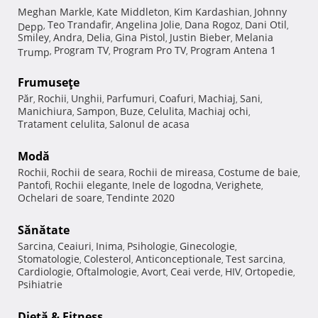
Meghan Markle
Kate Middleton
Kim Kardashian
Johnny
,
,
,
Teo Trandafir
Angelina Jolie
Dana Rogoz
Dani Otil
Depp
,
,
,
,
,
Smiley
Andra
Delia
Gina Pistol
Justin Bieber
Melania
,
,
,
,
,
Program TV
Program Pro TV
Program Antena 1
Trump
,
,
,
Frumuseţe
Păr
Rochii
Unghii
Parfumuri
Coafuri
Machiaj
Sani
,
,
,
,
,
,
,
Manichiura
Sampon
Buze
Celulita
Machiaj ochi
,
,
,
,
,
Tratament celulita
Salonul de acasa
,
Modă
Rochii
Rochii de seara
Rochii de mireasa
Costume de baie
,
,
,
,
Pantofi
Rochii elegante
Inele de logodna
Verighete
,
,
,
,
Ochelari de soare
Tendinte 2020
,
Sănătate
Sarcina
Ceaiuri
Inima
Psihologie
Ginecologie
,
,
,
,
,
Stomatologie
Colesterol
Anticonceptionale
Test sarcina
,
,
,
,
Cardiologie
Oftalmologie
Avort
Ceai verde
HIV
Ortopedie
,
,
,
,
,
,
Psihiatrie
Dietă & Fitness