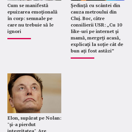
Cum se manifestă
Ședință cu scântei din
epuizarea emoțională
cauza metroului din
în corp: semnale pe
Cluj. Boc, către
care nu trebuie să le
consilierii USR: „Cu 10
ignori
like-uri pe internet și
mamă, mergeți acasă,
explicați la soție cât de
bun ați fost astăzi”
Elon, supărat pe Nolan:
"şi-a pierdut
integritatea". Are