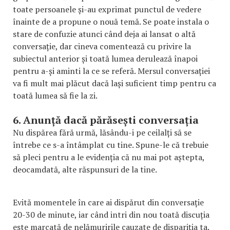
toate persoanele și-au exprimat punctul de vedere
înainte de a propune o nouă temă. Se poate instala o
stare de confuzie atunci când deja ai lansat o altă
conversație, dar cineva comentează cu privire la
subiectul anterior și toată lumea derulează înapoi
pentru a-și aminti la ce se referă. Mersul conversației
va fi mult mai plăcut dacă lași suficient timp pentru ca
toată lumea să fie la zi.
6. Anunță dacă părăsești conversația
Nu dispărea fără urmă, lăsându-i pe ceilalți să se
întrebe ce s-a întâmplat cu tine. Spune-le că trebuie
să pleci pentru a le evidenția că nu mai pot aștepta,
deocamdată, alte răspunsuri de la tine.
Evită momentele în care ai dispărut din conversație
20-30 de minute, iar când intri din nou toată discuția
este marcată de nelămuririle cauzate de dispariția ta.