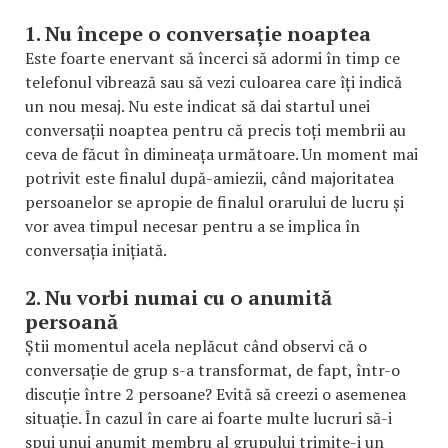
1. Nu începe o conversație noaptea
Este foarte enervant să încerci să adormi în timp ce
telefonul vibrează sau să vezi culoarea care îți indică
un nou mesaj. Nu este indicat să dai startul unei
conversații noaptea pentru că precis toți membrii au
ceva de făcut în dimineața următoare. Un moment mai
potrivit este finalul după-amiezii, când majoritatea
persoanelor se apropie de finalul orarului de lucru și
vor avea timpul necesar pentru a se implica în
conversația inițiată.
2. Nu vorbi numai cu o anumită
persoană
Știi momentul acela neplăcut când observi că o
conversație de grup s-a transformat, de fapt, într-o
discuție între 2 persoane? Evită să creezi o asemenea
situație. În cazul în care ai foarte multe lucruri să-i
spui unui anumit membru al grupului trimite-i un