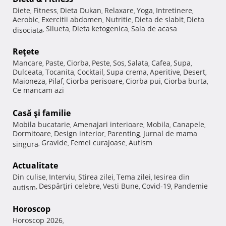
Diete
Fitness
Dieta Dukan
Relaxare
Yoga
Intretinere
,
,
,
,
,
,
Aerobic
Exercitii abdomen
Nutritie
Dieta de slabit
Dieta
,
,
,
,
Silueta
Dieta ketogenica
Sala de acasa
disociata
,
,
,
Reţete
Mancare
Paste
Ciorba
Peste
Sos
Salata
Cafea
Supa
,
,
,
,
,
,
,
,
Dulceata
Tocanita
Cocktail
Supa crema
Aperitive
Desert
,
,
,
,
,
,
Maioneza
Pilaf
Ciorba perisoare
Ciorba pui
Ciorba burta
,
,
,
,
,
Ce mancam azi
Casă şi familie
Mobila bucatarie
Amenajari interioare
Mobila
Canapele
,
,
,
,
Dormitoare
Design interior
Parenting
Jurnal de mama
,
,
,
Gravide
Femei curajoase
Autism
singura
,
,
,
Actualitate
Din culise
Interviu
Stirea zilei
Tema zilei
Iesirea din
,
,
,
,
Despărţiri celebre
Vesti Bune
Covid-19
Pandemie
autism
,
,
,
,
Horoscop
Horoscop 2026
,