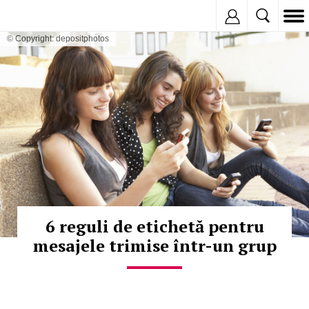
Inregistreaza
© Copyright: depositphotos
6 reguli de etichetă pentru
mesajele trimise într-un grup