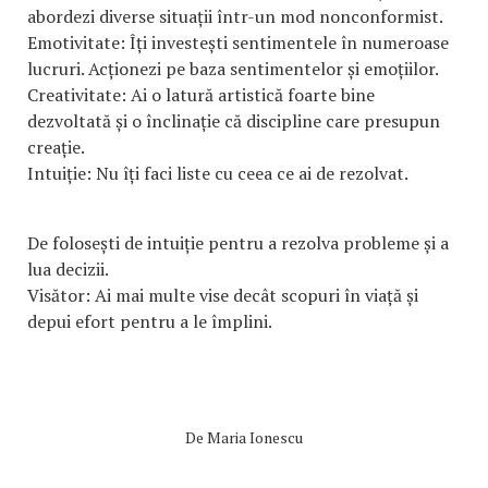
abordezi diverse situații într-un mod nonconformist.
Emotivitate: Îți investești sentimentele în numeroase
lucruri. Acționezi pe baza sentimentelor și emoțiilor.
Creativitate: Ai o latură artistică foarte bine
dezvoltată și o înclinație că discipline care presupun
creație.
Intuiție: Nu îți faci liste cu ceea ce ai de rezolvat.
De folosești de intuiție pentru a rezolva probleme și a
lua decizii.
Visător: Ai mai multe vise decât scopuri în viață și
depui efort pentru a le împlini.
De
Maria Ionescu