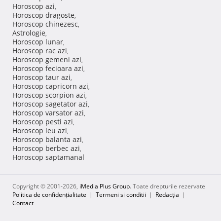
Horoscop azi
,
Horoscop dragoste
,
Horoscop chinezesc
,
Astrologie
,
Horoscop lunar
,
Horoscop rac azi
,
Horoscop gemeni azi
,
Horoscop fecioara azi
,
Horoscop taur azi
,
Horoscop capricorn azi
,
Horoscop scorpion azi
,
Horoscop sagetator azi
,
Horoscop varsator azi
,
Horoscop pesti azi
,
Horoscop leu azi
,
Horoscop balanta azi
,
Horoscop berbec azi
,
Horoscop saptamanal
Copyright © 2001-2026,
iMedia Plus Group
. Toate drepturile rezervate
Politica de confidențialitate
|
Termeni si conditii
|
Redacţia
|
Contact