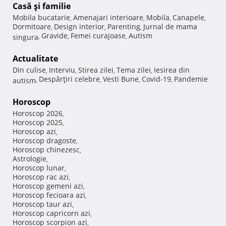
Casă şi familie
Mobila bucatarie
Amenajari interioare
Mobila
Canapele
,
,
,
,
Dormitoare
Design interior
Parenting
Jurnal de mama
,
,
,
Gravide
Femei curajoase
Autism
singura
,
,
,
Actualitate
Din culise
Interviu
Stirea zilei
Tema zilei
Iesirea din
,
,
,
,
Despărţiri celebre
Vesti Bune
Covid-19
Pandemie
autism
,
,
,
,
Horoscop
Horoscop 2026
,
Horoscop 2025
,
Horoscop azi
,
Horoscop dragoste
,
Horoscop chinezesc
,
Astrologie
,
Horoscop lunar
,
Horoscop rac azi
,
Horoscop gemeni azi
,
Horoscop fecioara azi
,
Horoscop taur azi
,
Horoscop capricorn azi
,
Horoscop scorpion azi
,