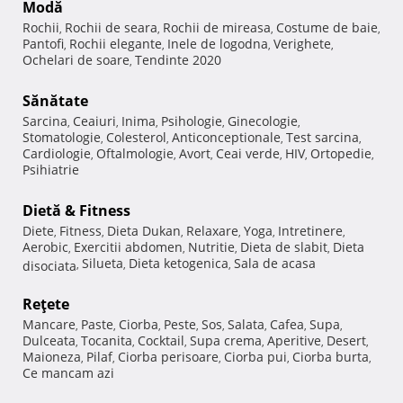
Modă
Rochii
Rochii de seara
Rochii de mireasa
Costume de baie
,
,
,
,
Pantofi
Rochii elegante
Inele de logodna
Verighete
,
,
,
,
Ochelari de soare
Tendinte 2020
,
Sănătate
Sarcina
Ceaiuri
Inima
Psihologie
Ginecologie
,
,
,
,
,
Stomatologie
Colesterol
Anticonceptionale
Test sarcina
,
,
,
,
Cardiologie
Oftalmologie
Avort
Ceai verde
HIV
Ortopedie
,
,
,
,
,
,
Psihiatrie
Dietă & Fitness
Diete
Fitness
Dieta Dukan
Relaxare
Yoga
Intretinere
,
,
,
,
,
,
Aerobic
Exercitii abdomen
Nutritie
Dieta de slabit
Dieta
,
,
,
,
Silueta
Dieta ketogenica
Sala de acasa
disociata
,
,
,
Reţete
Mancare
Paste
Ciorba
Peste
Sos
Salata
Cafea
Supa
,
,
,
,
,
,
,
,
Dulceata
Tocanita
Cocktail
Supa crema
Aperitive
Desert
,
,
,
,
,
,
Maioneza
Pilaf
Ciorba perisoare
Ciorba pui
Ciorba burta
,
,
,
,
,
Ce mancam azi