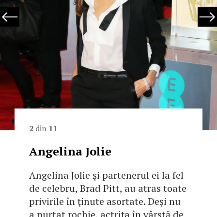
2
din
11
Angelina Jolie
Angelina Jolie şi partenerul ei la fel
de celebru, Brad Pitt, au atras toate
privirile în ţinute asortate. Deşi nu
a purtat rochie, actriţa în vârstă de