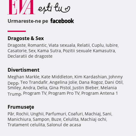
Urmareste-ne pe
Dragoste & Sex
Dragoste
Romantic
Viata sexuala
Relatii
Cuplu
Iubire
,
,
,
,
,
,
Casatorie
Sex
Kama Sutra
Pozitii sexuale Kamasutra
,
,
,
,
Declaratii de dragoste
Divertisment
Meghan Markle
Kate Middleton
Kim Kardashian
Johnny
,
,
,
Teo Trandafir
Angelina Jolie
Dana Rogoz
Dani Otil
Depp
,
,
,
,
,
Smiley
Andra
Delia
Gina Pistol
Justin Bieber
Melania
,
,
,
,
,
Program TV
Program Pro TV
Program Antena 1
Trump
,
,
,
Frumuseţe
Păr
Rochii
Unghii
Parfumuri
Coafuri
Machiaj
Sani
,
,
,
,
,
,
,
Manichiura
Sampon
Buze
Celulita
Machiaj ochi
,
,
,
,
,
Tratament celulita
Salonul de acasa
,