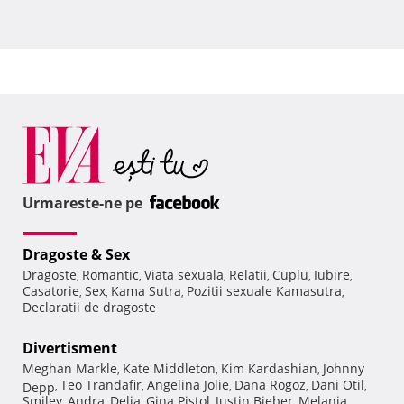
Urmareste-ne pe
Dragoste & Sex
Dragoste
Romantic
Viata sexuala
Relatii
Cuplu
Iubire
,
,
,
,
,
,
Casatorie
Sex
Kama Sutra
Pozitii sexuale Kamasutra
,
,
,
,
Declaratii de dragoste
Divertisment
Meghan Markle
Kate Middleton
Kim Kardashian
Johnny
,
,
,
Teo Trandafir
Angelina Jolie
Dana Rogoz
Dani Otil
Depp
,
,
,
,
,
Smiley
Andra
Delia
Gina Pistol
Justin Bieber
Melania
,
,
,
,
,