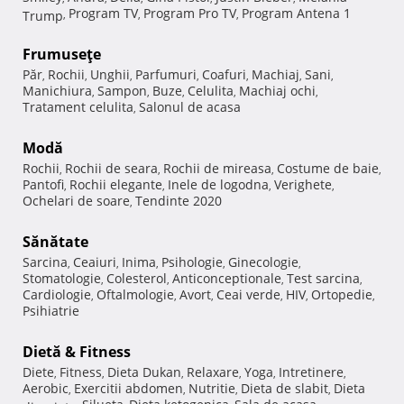
Program TV
Program Pro TV
Program Antena 1
Trump
,
,
,
Frumuseţe
Păr
Rochii
Unghii
Parfumuri
Coafuri
Machiaj
Sani
,
,
,
,
,
,
,
Manichiura
Sampon
Buze
Celulita
Machiaj ochi
,
,
,
,
,
Tratament celulita
Salonul de acasa
,
Modă
Rochii
Rochii de seara
Rochii de mireasa
Costume de baie
,
,
,
,
Pantofi
Rochii elegante
Inele de logodna
Verighete
,
,
,
,
Ochelari de soare
Tendinte 2020
,
Sănătate
Sarcina
Ceaiuri
Inima
Psihologie
Ginecologie
,
,
,
,
,
Stomatologie
Colesterol
Anticonceptionale
Test sarcina
,
,
,
,
Cardiologie
Oftalmologie
Avort
Ceai verde
HIV
Ortopedie
,
,
,
,
,
,
Psihiatrie
Dietă & Fitness
Diete
Fitness
Dieta Dukan
Relaxare
Yoga
Intretinere
,
,
,
,
,
,
Aerobic
Exercitii abdomen
Nutritie
Dieta de slabit
Dieta
,
,
,
,