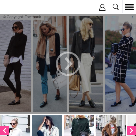
Inregistreaza
© Copyright: Facebook