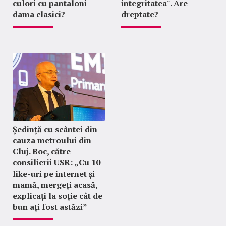
culori cu pantaloni
integritatea". Are
dama clasici?
dreptate?
Ședință cu scântei din
cauza metroului din
Cluj. Boc, către
consilierii USR: „Cu 10
like-uri pe internet și
mamă, mergeți acasă,
explicați la soție cât de
bun ați fost astăzi”