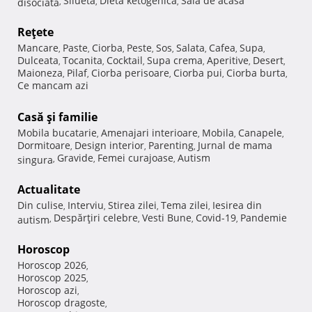
Silueta
Dieta ketogenica
Sala de acasa
disociata
,
,
,
Reţete
Mancare
Paste
Ciorba
Peste
Sos
Salata
Cafea
Supa
,
,
,
,
,
,
,
,
Dulceata
Tocanita
Cocktail
Supa crema
Aperitive
Desert
,
,
,
,
,
,
Maioneza
Pilaf
Ciorba perisoare
Ciorba pui
Ciorba burta
,
,
,
,
,
Ce mancam azi
Casă şi familie
Mobila bucatarie
Amenajari interioare
Mobila
Canapele
,
,
,
,
Dormitoare
Design interior
Parenting
Jurnal de mama
,
,
,
Gravide
Femei curajoase
Autism
singura
,
,
,
Actualitate
Din culise
Interviu
Stirea zilei
Tema zilei
Iesirea din
,
,
,
,
Despărţiri celebre
Vesti Bune
Covid-19
Pandemie
autism
,
,
,
,
Horoscop
Horoscop 2026
,
Horoscop 2025
,
Horoscop azi
,
Horoscop dragoste
,