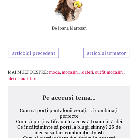
De
Ioana Maroşan
articolul precedent
articolul urmator
MAI MULT DESPRE:
moda
,
mocasini
,
loaferi
,
outfit mocasini
,
idei de outfituri
Pe aceeasi tema...
Cum să porţi pantalonii ceraţi. 15 combinaţii
perfecte
Cum să porți catifeaua în această toamnă. 7 idei
Ce încălțăminte să porți la blugii skinny? 25 de
idei ca să faci combinații stylish
Cum să porți jacheta din denim în această