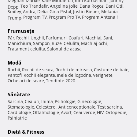
Meghan Markle
Kate Middleton
Kim Kardashian
Johnny
,
,
,
Teo Trandafir
Angelina Jolie
Dana Rogoz
Dani Otil
Depp
,
,
,
,
,
Smiley
Andra
Delia
Gina Pistol
Justin Bieber
Melania
,
,
,
,
,
Program TV
Program Pro TV
Program Antena 1
Trump
,
,
,
Frumuseţe
Păr
Rochii
Unghii
Parfumuri
Coafuri
Machiaj
Sani
,
,
,
,
,
,
,
Manichiura
Sampon
Buze
Celulita
Machiaj ochi
,
,
,
,
,
Tratament celulita
Salonul de acasa
,
Modă
Rochii
Rochii de seara
Rochii de mireasa
Costume de baie
,
,
,
,
Pantofi
Rochii elegante
Inele de logodna
Verighete
,
,
,
,
Ochelari de soare
Tendinte 2020
,
Sănătate
Sarcina
Ceaiuri
Inima
Psihologie
Ginecologie
,
,
,
,
,
Stomatologie
Colesterol
Anticonceptionale
Test sarcina
,
,
,
,
Cardiologie
Oftalmologie
Avort
Ceai verde
HIV
Ortopedie
,
,
,
,
,
,
Psihiatrie
Dietă & Fitness