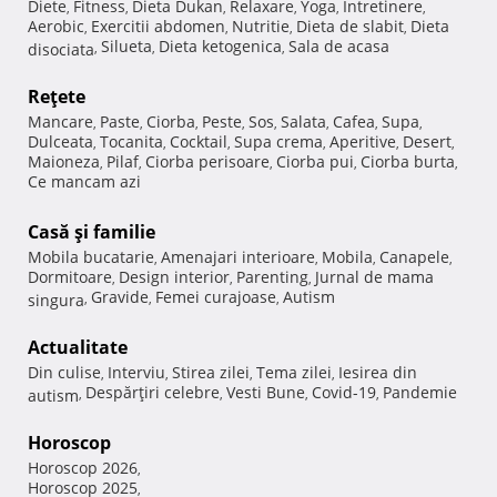
Diete
Fitness
Dieta Dukan
Relaxare
Yoga
Intretinere
,
,
,
,
,
,
Aerobic
Exercitii abdomen
Nutritie
Dieta de slabit
Dieta
,
,
,
,
Silueta
Dieta ketogenica
Sala de acasa
disociata
,
,
,
Reţete
Mancare
Paste
Ciorba
Peste
Sos
Salata
Cafea
Supa
,
,
,
,
,
,
,
,
Dulceata
Tocanita
Cocktail
Supa crema
Aperitive
Desert
,
,
,
,
,
,
Maioneza
Pilaf
Ciorba perisoare
Ciorba pui
Ciorba burta
,
,
,
,
,
Ce mancam azi
Casă şi familie
Mobila bucatarie
Amenajari interioare
Mobila
Canapele
,
,
,
,
Dormitoare
Design interior
Parenting
Jurnal de mama
,
,
,
Gravide
Femei curajoase
Autism
singura
,
,
,
Actualitate
Din culise
Interviu
Stirea zilei
Tema zilei
Iesirea din
,
,
,
,
Despărţiri celebre
Vesti Bune
Covid-19
Pandemie
autism
,
,
,
,
Horoscop
Horoscop 2026
,
Horoscop 2025
,