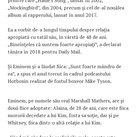
printre care „Hailie's Song”, lansat în 2002,
„Mockingbird”, din 2004, precum și cel de-al nouălea
album al rapperului, lansat în anul 2017.
Ea a vorbit de-a lungul timpului despre relația
apropiată cu tatăl său, în vârstă de 48 de ani.
„Bineînțeles că suntem foarte apropiați”, a declarat
tânăra în 2018 pentru Daily Mail.
Și Eminem și-a lăudat fiica: „Sunt foarte mândru de
ea”, a spus el anul trecut în cadrul podcastului
Hotboxin realizat de fostul boxeor Mike Tyson.
Eminem, pe numele său real Marshall Mathers, are și
două fiice adoptate: Alaina, de 28 de ani, care este fiica
suororii decedate a lui Kim, fosta sa soție, dar și pe
Whitney, fiica dintr-o altă relație a lui Kim.