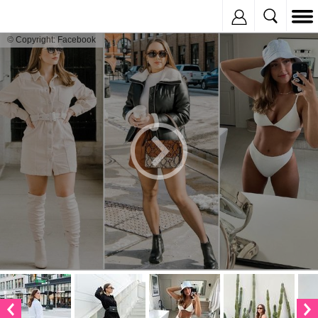
Inregistreaza
© Copyright: Facebook