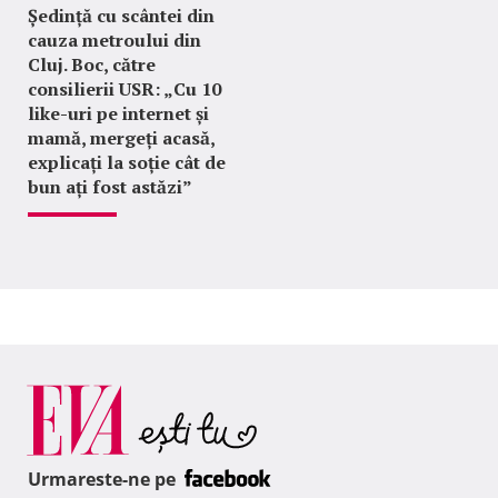
Ședință cu scântei din
cauza metroului din
Cluj. Boc, către
consilierii USR: „Cu 10
like-uri pe internet și
mamă, mergeți acasă,
explicați la soție cât de
bun ați fost astăzi”
Urmareste-ne pe