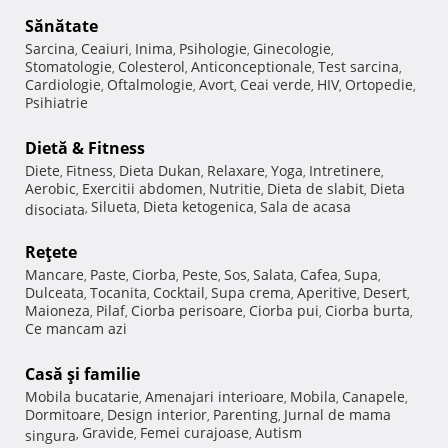
Sănătate
Sarcina
Ceaiuri
Inima
Psihologie
Ginecologie
,
,
,
,
,
Stomatologie
Colesterol
Anticonceptionale
Test sarcina
,
,
,
,
Cardiologie
Oftalmologie
Avort
Ceai verde
HIV
Ortopedie
,
,
,
,
,
,
Psihiatrie
Dietă & Fitness
Diete
Fitness
Dieta Dukan
Relaxare
Yoga
Intretinere
,
,
,
,
,
,
Aerobic
Exercitii abdomen
Nutritie
Dieta de slabit
Dieta
,
,
,
,
Silueta
Dieta ketogenica
Sala de acasa
disociata
,
,
,
Reţete
Mancare
Paste
Ciorba
Peste
Sos
Salata
Cafea
Supa
,
,
,
,
,
,
,
,
Dulceata
Tocanita
Cocktail
Supa crema
Aperitive
Desert
,
,
,
,
,
,
Maioneza
Pilaf
Ciorba perisoare
Ciorba pui
Ciorba burta
,
,
,
,
,
Ce mancam azi
Casă şi familie
Mobila bucatarie
Amenajari interioare
Mobila
Canapele
,
,
,
,
Dormitoare
Design interior
Parenting
Jurnal de mama
,
,
,
Gravide
Femei curajoase
Autism
singura
,
,
,