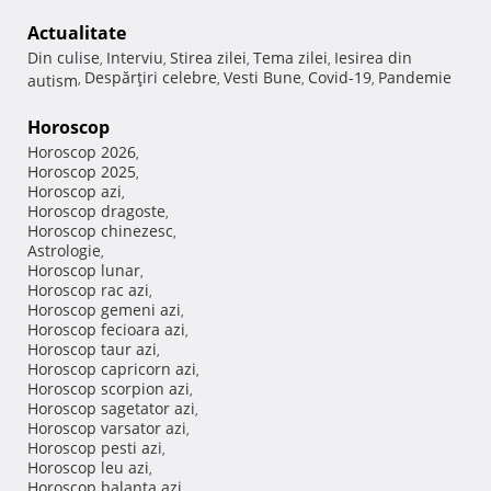
Actualitate
Din culise
Interviu
Stirea zilei
Tema zilei
Iesirea din
,
,
,
,
Despărţiri celebre
Vesti Bune
Covid-19
Pandemie
autism
,
,
,
,
Horoscop
Horoscop 2026
,
Horoscop 2025
,
Horoscop azi
,
Horoscop dragoste
,
Horoscop chinezesc
,
Astrologie
,
Horoscop lunar
,
Horoscop rac azi
,
Horoscop gemeni azi
,
Horoscop fecioara azi
,
Horoscop taur azi
,
Horoscop capricorn azi
,
Horoscop scorpion azi
,
Horoscop sagetator azi
,
Horoscop varsator azi
,
Horoscop pesti azi
,
Horoscop leu azi
,
Horoscop balanta azi
,