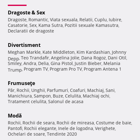
Dragoste & Sex
Dragoste
Romantic
Viata sexuala
Relatii
Cuplu
Iubire
,
,
,
,
,
,
Casatorie
Sex
Kama Sutra
Pozitii sexuale Kamasutra
,
,
,
,
Declaratii de dragoste
Divertisment
Meghan Markle
Kate Middleton
Kim Kardashian
Johnny
,
,
,
Teo Trandafir
Angelina Jolie
Dana Rogoz
Dani Otil
Depp
,
,
,
,
,
Smiley
Andra
Delia
Gina Pistol
Justin Bieber
Melania
,
,
,
,
,
Program TV
Program Pro TV
Program Antena 1
Trump
,
,
,
Frumuseţe
Păr
Rochii
Unghii
Parfumuri
Coafuri
Machiaj
Sani
,
,
,
,
,
,
,
Manichiura
Sampon
Buze
Celulita
Machiaj ochi
,
,
,
,
,
Tratament celulita
Salonul de acasa
,
Modă
Rochii
Rochii de seara
Rochii de mireasa
Costume de baie
,
,
,
,
Pantofi
Rochii elegante
Inele de logodna
Verighete
,
,
,
,
Ochelari de soare
Tendinte 2020
,