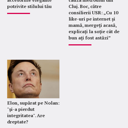
accesoriile elegante
cauza metroului din
potrivite stilului tău
Cluj. Boc, către
consilierii USR: „Cu 10
like-uri pe internet și
mamă, mergeți acasă,
explicați la soție cât de
bun ați fost astăzi”
Elon, supărat pe Nolan:
"şi-a pierdut
integritatea". Are
dreptate?