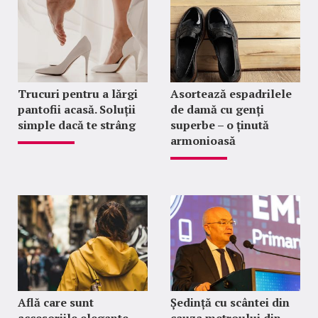
Trucuri pentru a lărgi
Asortează espadrilele
pantofii acasă. Soluții
de damă cu genți
simple dacă te strâng
superbe – o ținută
armonioasă
Află care sunt
Ședință cu scântei din