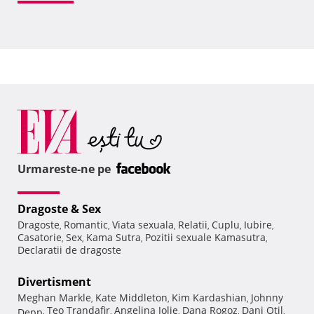
Urmareste-ne pe
Dragoste & Sex
Dragoste
Romantic
Viata sexuala
Relatii
Cuplu
Iubire
,
,
,
,
,
,
Casatorie
Sex
Kama Sutra
Pozitii sexuale Kamasutra
,
,
,
,
Declaratii de dragoste
Divertisment
Meghan Markle
Kate Middleton
Kim Kardashian
Johnny
,
,
,
Teo Trandafir
Angelina Jolie
Dana Rogoz
Dani Otil
Depp
,
,
,
,
,