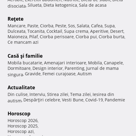
Silueta
Dieta ketogenica
Sala de acasa
disociata
,
,
,
Reţete
Mancare
Paste
Ciorba
Peste
Sos
Salata
Cafea
Supa
,
,
,
,
,
,
,
,
Dulceata
Tocanita
Cocktail
Supa crema
Aperitive
Desert
,
,
,
,
,
,
Maioneza
Pilaf
Ciorba perisoare
Ciorba pui
Ciorba burta
,
,
,
,
,
Ce mancam azi
Casă şi familie
Mobila bucatarie
Amenajari interioare
Mobila
Canapele
,
,
,
,
Dormitoare
Design interior
Parenting
Jurnal de mama
,
,
,
Gravide
Femei curajoase
Autism
singura
,
,
,
Actualitate
Din culise
Interviu
Stirea zilei
Tema zilei
Iesirea din
,
,
,
,
Despărţiri celebre
Vesti Bune
Covid-19
Pandemie
autism
,
,
,
,
Horoscop
Horoscop 2026
,
Horoscop 2025
,
Horoscop azi
,