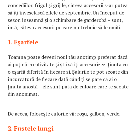
concediilor, frigul şi grijile, câteva accesorii s-ar putea
să îţi înveselască zilele de septembrie. Un început de
sezon înseamnă şi o schimbare de garderobă – sunt,
însă, câteva accesorii pe care nu trebuie să le omiţi.
1. Eşarfele
Toamna poate deveni noul tău anotimp preferat dacă
ai puţină creativitate şi ştii să îţi accesorizezi ţinuta cu
o eşarfă diferită în fiecare zi. Şalurile te pot scoate din
încurcătură de fiecare dată când ţi se pare că ai o
ţinuta anostă – ele sunt pata de culoare care te scoate
din anonimat.
De aceea, foloseşte culorile vii: roşu, galben, verde.
2. Fustele lungi