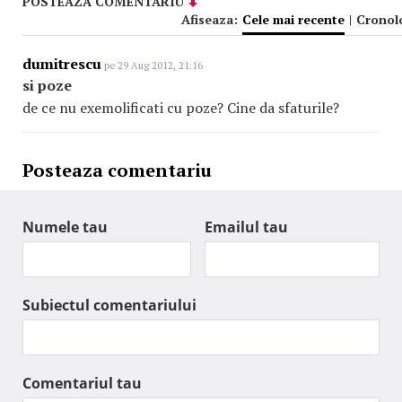
POSTEAZA COMENTARIU
Afiseaza:
Cele mai recente
|
Cronol
dumitrescu
pe 29 Aug 2012, 21:16
si poze
de ce nu exemolificati cu poze? Cine da sfaturile?
Posteaza comentariu
Numele tau
Emailul tau
Subiectul comentariului
Comentariul tau