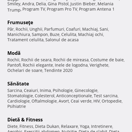
Smiley
Andra
Delia
Gina Pistol
Justin Bieber
Melania
,
,
,
,
,
Program TV
Program Pro TV
Program Antena 1
Trump
,
,
,
Frumuseţe
Păr
Rochii
Unghii
Parfumuri
Coafuri
Machiaj
Sani
,
,
,
,
,
,
,
Manichiura
Sampon
Buze
Celulita
Machiaj ochi
,
,
,
,
,
Tratament celulita
Salonul de acasa
,
Modă
Rochii
Rochii de seara
Rochii de mireasa
Costume de baie
,
,
,
,
Pantofi
Rochii elegante
Inele de logodna
Verighete
,
,
,
,
Ochelari de soare
Tendinte 2020
,
Sănătate
Sarcina
Ceaiuri
Inima
Psihologie
Ginecologie
,
,
,
,
,
Stomatologie
Colesterol
Anticonceptionale
Test sarcina
,
,
,
,
Cardiologie
Oftalmologie
Avort
Ceai verde
HIV
Ortopedie
,
,
,
,
,
,
Psihiatrie
Dietă & Fitness
Diete
Fitness
Dieta Dukan
Relaxare
Yoga
Intretinere
,
,
,
,
,
,
Aerobic
Exercitii abdomen
Nutritie
Dieta de slabit
Dieta
,
,
,
,