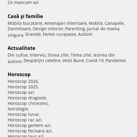
Ce mancam azi
Casă şi familie
Mobila bucatarie
Amenajari interioare
Mobila
Canapele
,
,
,
,
Dormitoare
Design interior
Parenting
Jurnal de mama
,
,
,
Gravide
Femei curajoase
Autism
singura
,
,
,
Actualitate
Din culise
Interviu
Stirea zilei
Tema zilei
Iesirea din
,
,
,
,
Despărţiri celebre
Vesti Bune
Covid-19
Pandemie
autism
,
,
,
,
Horoscop
Horoscop 2026
,
Horoscop 2025
,
Horoscop azi
,
Horoscop dragoste
,
Horoscop chinezesc
,
Astrologie
,
Horoscop lunar
,
Horoscop rac azi
,
Horoscop gemeni azi
,
Horoscop fecioara azi
,
Horoscop taur azi
,