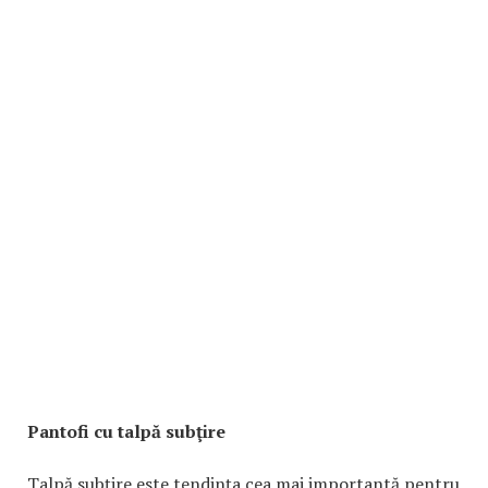
Pantofi cu talpă subţire
Talpă subţire este tendinţa cea mai importantă pentru