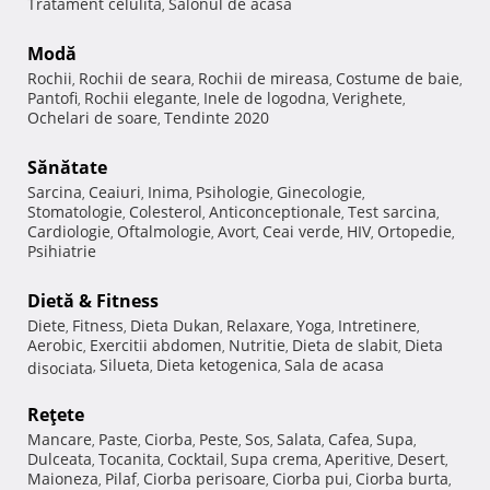
Tratament celulita
Salonul de acasa
,
Modă
Rochii
Rochii de seara
Rochii de mireasa
Costume de baie
,
,
,
,
Pantofi
Rochii elegante
Inele de logodna
Verighete
,
,
,
,
Ochelari de soare
Tendinte 2020
,
Sănătate
Sarcina
Ceaiuri
Inima
Psihologie
Ginecologie
,
,
,
,
,
Stomatologie
Colesterol
Anticonceptionale
Test sarcina
,
,
,
,
Cardiologie
Oftalmologie
Avort
Ceai verde
HIV
Ortopedie
,
,
,
,
,
,
Psihiatrie
Dietă & Fitness
Diete
Fitness
Dieta Dukan
Relaxare
Yoga
Intretinere
,
,
,
,
,
,
Aerobic
Exercitii abdomen
Nutritie
Dieta de slabit
Dieta
,
,
,
,
Silueta
Dieta ketogenica
Sala de acasa
disociata
,
,
,
Reţete
Mancare
Paste
Ciorba
Peste
Sos
Salata
Cafea
Supa
,
,
,
,
,
,
,
,
Dulceata
Tocanita
Cocktail
Supa crema
Aperitive
Desert
,
,
,
,
,
,
Maioneza
Pilaf
Ciorba perisoare
Ciorba pui
Ciorba burta
,
,
,
,
,