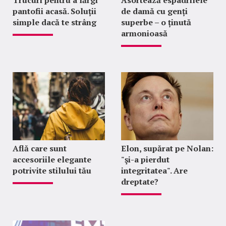
Trucuri pentru a lărgi
Asortează espadrilele
pantofii acasă. Soluții
de damă cu genți
simple dacă te strâng
superbe – o ținută
armonioasă
Află care sunt
Elon, supărat pe Nolan:
accesoriile elegante
"şi-a pierdut
potrivite stilului tău
integritatea". Are
dreptate?