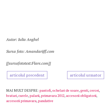
Autor: Iulia Anghel
Sursa foto: Amandarijff.com
[[sursafototext:Flare.com]]
articolul precedent
articolul urmator
MAI MULT DESPRE:
pantofi
,
ochelari de soare
,
genti
,
cercei
,
bratari
,
curele
,
palarii
,
primavara 2012
,
accesorii obligatorii
,
accesorii primavara
,
pandative