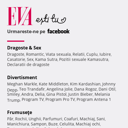
Urmareste-ne pe
Dragoste & Sex
Dragoste
Romantic
Viata sexuala
Relatii
Cuplu
Iubire
,
,
,
,
,
,
Casatorie
Sex
Kama Sutra
Pozitii sexuale Kamasutra
,
,
,
,
Declaratii de dragoste
Divertisment
Meghan Markle
Kate Middleton
Kim Kardashian
Johnny
,
,
,
Teo Trandafir
Angelina Jolie
Dana Rogoz
Dani Otil
Depp
,
,
,
,
,
Smiley
Andra
Delia
Gina Pistol
Justin Bieber
Melania
,
,
,
,
,
Program TV
Program Pro TV
Program Antena 1
Trump
,
,
,
Frumuseţe
Păr
Rochii
Unghii
Parfumuri
Coafuri
Machiaj
Sani
,
,
,
,
,
,
,
Manichiura
Sampon
Buze
Celulita
Machiaj ochi
,
,
,
,
,