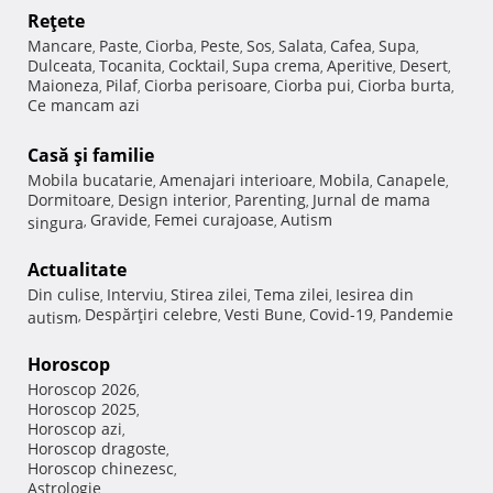
Reţete
Mancare
Paste
Ciorba
Peste
Sos
Salata
Cafea
Supa
,
,
,
,
,
,
,
,
Dulceata
Tocanita
Cocktail
Supa crema
Aperitive
Desert
,
,
,
,
,
,
Maioneza
Pilaf
Ciorba perisoare
Ciorba pui
Ciorba burta
,
,
,
,
,
Ce mancam azi
Casă şi familie
Mobila bucatarie
Amenajari interioare
Mobila
Canapele
,
,
,
,
Dormitoare
Design interior
Parenting
Jurnal de mama
,
,
,
Gravide
Femei curajoase
Autism
singura
,
,
,
Actualitate
Din culise
Interviu
Stirea zilei
Tema zilei
Iesirea din
,
,
,
,
Despărţiri celebre
Vesti Bune
Covid-19
Pandemie
autism
,
,
,
,
Horoscop
Horoscop 2026
,
Horoscop 2025
,
Horoscop azi
,
Horoscop dragoste
,
Horoscop chinezesc
,
Astrologie
,