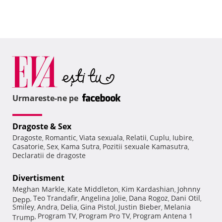
Urmareste-ne pe
Dragoste & Sex
Dragoste
Romantic
Viata sexuala
Relatii
Cuplu
Iubire
,
,
,
,
,
,
Casatorie
Sex
Kama Sutra
Pozitii sexuale Kamasutra
,
,
,
,
Declaratii de dragoste
Divertisment
Meghan Markle
Kate Middleton
Kim Kardashian
Johnny
,
,
,
Teo Trandafir
Angelina Jolie
Dana Rogoz
Dani Otil
Depp
,
,
,
,
,
Smiley
Andra
Delia
Gina Pistol
Justin Bieber
Melania
,
,
,
,
,
Program TV
Program Pro TV
Program Antena 1
Trump
,
,
,