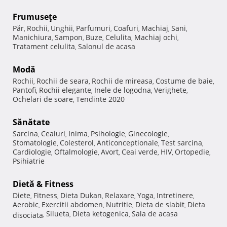
Frumuseţe
Păr
Rochii
Unghii
Parfumuri
Coafuri
Machiaj
Sani
,
,
,
,
,
,
,
Manichiura
Sampon
Buze
Celulita
Machiaj ochi
,
,
,
,
,
Tratament celulita
Salonul de acasa
,
Modă
Rochii
Rochii de seara
Rochii de mireasa
Costume de baie
,
,
,
,
Pantofi
Rochii elegante
Inele de logodna
Verighete
,
,
,
,
Ochelari de soare
Tendinte 2020
,
Sănătate
Sarcina
Ceaiuri
Inima
Psihologie
Ginecologie
,
,
,
,
,
Stomatologie
Colesterol
Anticonceptionale
Test sarcina
,
,
,
,
Cardiologie
Oftalmologie
Avort
Ceai verde
HIV
Ortopedie
,
,
,
,
,
,
Psihiatrie
Dietă & Fitness
Diete
Fitness
Dieta Dukan
Relaxare
Yoga
Intretinere
,
,
,
,
,
,
Aerobic
Exercitii abdomen
Nutritie
Dieta de slabit
Dieta
,
,
,
,
Silueta
Dieta ketogenica
Sala de acasa
disociata
,
,
,