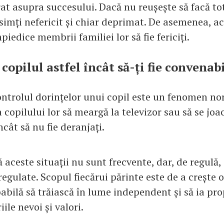
at asupra succesului. Dacă nu reușește să facă tot
 simți nefericit și chiar deprimat. De asemenea, a
piedice membrii familiei lor să fie fericiți.
i copilul astfel încât să-ți fie convenab
ontrolul dorințelor unui copil este un fenomen nor
 copilului lor să meargă la televizor sau să se joa
ncât să nu fie deranjați.
 aceste situații nu sunt frecvente, dar, de regulă,
regulate. Scopul fiecărui părinte este de a crește 
pabilă să trăiască în lume independent și să ia prop
le nevoi și valori.