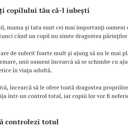
ți copilului tău că-l iubești
il, mama și tata sunt cei mai importanți oameni 
tunci când un copil nu simte dragostea părinților
are de suferit foarte mult și ajung să nu le mai pl
 urmare, unii oameni încearcă să se schimbe cu aju
etice în viața adultă.
ivă, încearcă să le ofere toată dragostea propriilor 
a într-un control total, iar copiii lor vor fi neferic
să controlezi totul