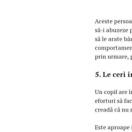
Aceste persoan
să-i abuzeze p
să le arate bă
comportamentul
prin urmare, 
5. Le ceri 
Un copil are î
eforturi să fa
creadă că nu m
Este aproape i