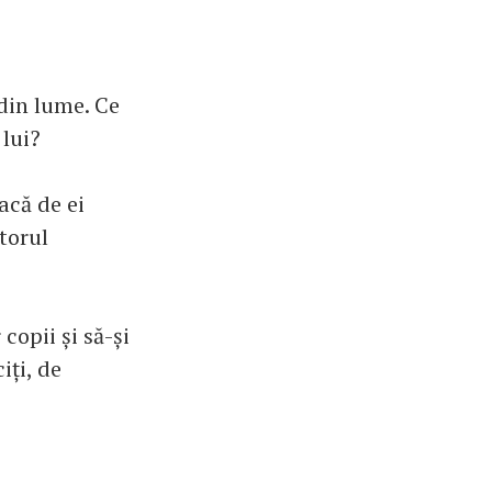
din lume. Ce
 lui?
acă de ei
torul
copii și să-și
iți, de