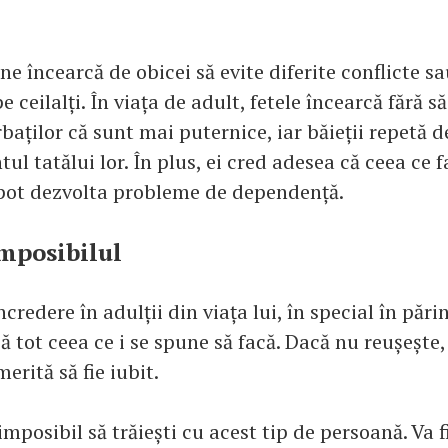
e încearcă de obicei să evite diferite conflicte s
e ceilalți. În viața de adult, fetele încearcă fără 
rbaților că sunt mai puternice, iar băieții repetă d
 tatălui lor. În plus, ei cred adesea că ceea ce fa
pot dezvolta probleme de dependență.
imposibilul
ncredere în adulții din viața lui, în special în pări
că tot ceea ce i se spune să facă. Dacă nu reușește,
erită să fie iubit.
mposibil să trăiești cu acest tip de persoană. Va 