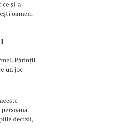
 ce și-a
cești oameni
il
mal. Părinții
ce un joc
 aceste
o persoană
iile decizii,