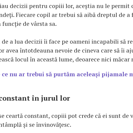
iau decizii pentru copiii lor, aceștia nu le permit 
deți. Fiecare copil ar trebui să aibă dreptul de a 
n funcție de vârsta sa.
de a lua decizii îi face pe oameni incapabili să r
r avea întotdeauna nevoie de cineva care să îi ajut
ească locul în această lume, deoarece nici măcar n
 ce nu ar trebui să purtăm aceleași pijamale 
 constant în jurul lor
se ceartă constant, copiii pot crede că ei sunt de 
întâmplă și se învinovățesc.