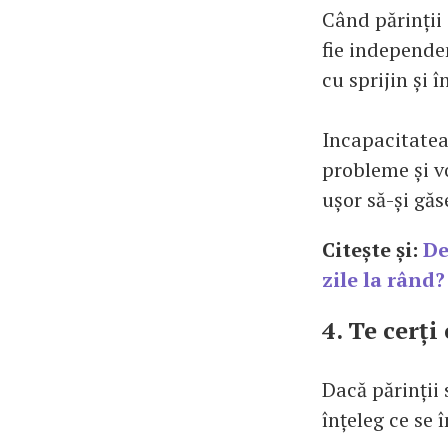
Când părinții 
fie independen
cu sprijin și î
Incapacitatea 
probleme și vo
ușor să-și găs
Citește și:
De
zile la rând?
4. Te cerți
Dacă părinții 
înțeleg ce se 