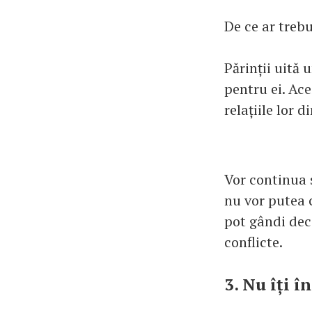
De ce ar trebu
Părinții uită 
pentru ei. Ac
relațiile lor d
Vor continua 
nu vor putea c
pot gândi decâ
conflicte.
3. Nu îți î