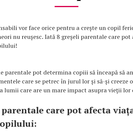
nsabili vor face orice pentru a crește un copil feric
eori nu reușesc. Iată 8 greșeli parentale care pot 
ilului!
ile parentale pot determina copiii să înceapă să a
entele care se petrec în jurul lor și să-și creeze 
a lumii care are un mare impact asupra vieții lor 
i parentale care pot afecta viaț
opilului: