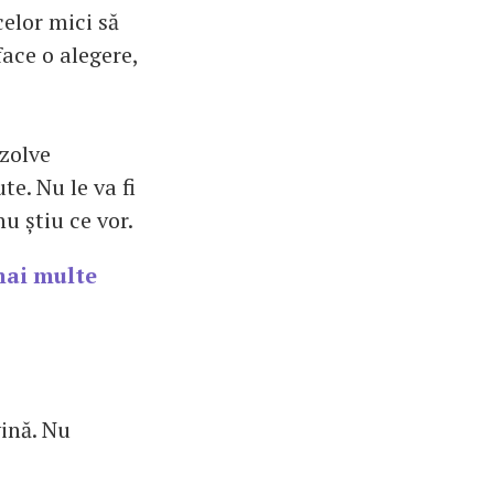
celor mici să
face o alegere,
ezolve
e. Nu le va fi
u știu ce vor.
mai multe
vină. Nu