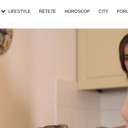
rebui să mergi
și 60 de ani. De ce te trezești mai des
pe măsură ce înaintezi în vârstă
LIFESTYLE
RETETE
HOROSCOP
CITY
FOR