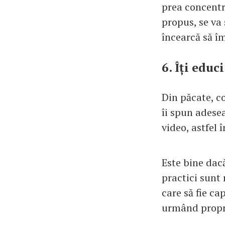
prea concentr
propus, se va
încearcă să îm
6. Îți educ
Din păcate, c
îi spun adesea
video, astfel î
Este bine dacă
practici sunt 
care să fie ca
urmând proprii