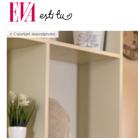
menopauză și când ar t
Carieră
la medic
Actualitate
© Copyright: depositphotos