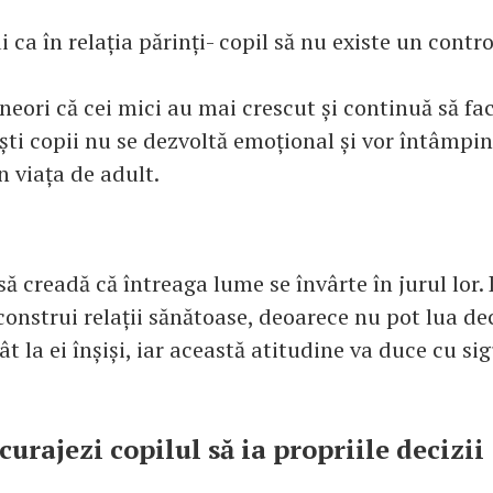
i ca în relația părinți- copil să nu existe un contr
uneori că cei mici au mai crescut și continuă să fa
ești copii nu se dezvoltă emoțional și vor întâmpi
in viața de adult.
să creadă că întreaga lume se învârte în jurul lor
onstrui relații sănătoase, deoarece nu pot lua dec
t la ei înșiși, iar această atitudine va duce cu si
ncurajezi copilul să ia propriile decizii