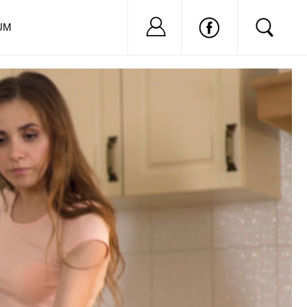
Nu ai cont?
Inregistreaza-
UM