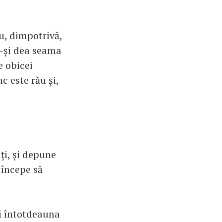
au, dimpotrivă,
să-și dea seama
e obicei
c este rău și,
nți, și depune
 începe să
fi întotdeauna