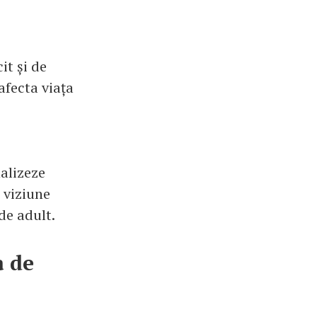
it și de
afecta viața
nalizeze
o viziune
de adult.
a de