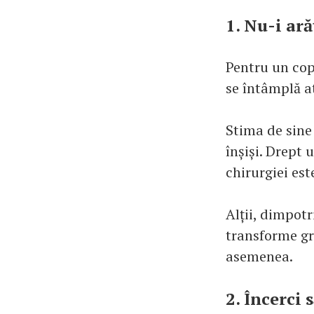
1. Nu-i ară
Pentru un cop
se întâmplă a
Stima de sine 
înșiși. Drept
chirurgiei est
Alții, dimpotr
transforme grij
asemenea.
2. Încerci 