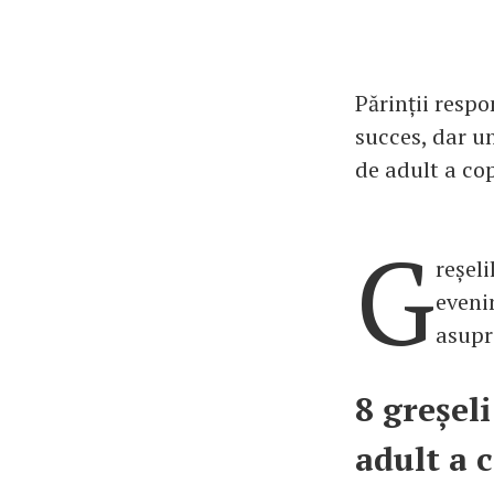
Părinții respo
succes, dar un
de adult a cop
G
reșel
evenim
asupr
8 greșel
adult a c