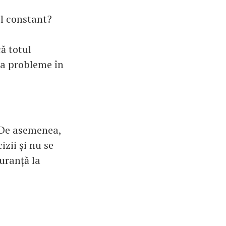
ol constant?
că totul
na probleme în
. De asemenea,
izii și nu se
guranță la