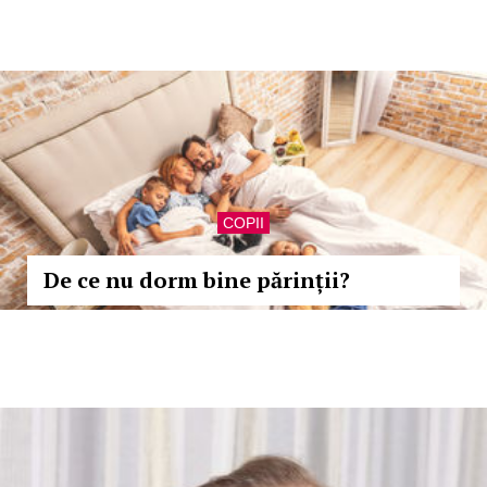
COPII
De ce nu dorm bine părinții?