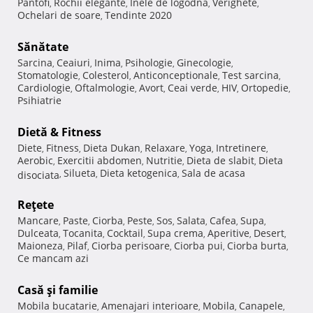
Pantofi
Rochii elegante
Inele de logodna
Verighete
,
,
,
,
Ochelari de soare
Tendinte 2020
,
Sănătate
Sarcina
Ceaiuri
Inima
Psihologie
Ginecologie
,
,
,
,
,
Stomatologie
Colesterol
Anticonceptionale
Test sarcina
,
,
,
,
Cardiologie
Oftalmologie
Avort
Ceai verde
HIV
Ortopedie
,
,
,
,
,
,
Psihiatrie
Dietă & Fitness
Diete
Fitness
Dieta Dukan
Relaxare
Yoga
Intretinere
,
,
,
,
,
,
Aerobic
Exercitii abdomen
Nutritie
Dieta de slabit
Dieta
,
,
,
,
Silueta
Dieta ketogenica
Sala de acasa
disociata
,
,
,
Reţete
Mancare
Paste
Ciorba
Peste
Sos
Salata
Cafea
Supa
,
,
,
,
,
,
,
,
Dulceata
Tocanita
Cocktail
Supa crema
Aperitive
Desert
,
,
,
,
,
,
Maioneza
Pilaf
Ciorba perisoare
Ciorba pui
Ciorba burta
,
,
,
,
,
Ce mancam azi
Casă şi familie
Mobila bucatarie
Amenajari interioare
Mobila
Canapele
,
,
,
,