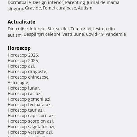
Dormitoare
Design interior
Parenting
Jurnal de mama
,
,
,
Gravide
Femei curajoase
Autism
singura
,
,
,
Actualitate
Din culise
Interviu
Stirea zilei
Tema zilei
Iesirea din
,
,
,
,
Despărţiri celebre
Vesti Bune
Covid-19
Pandemie
autism
,
,
,
,
Horoscop
Horoscop 2026
,
Horoscop 2025
,
Horoscop azi
,
Horoscop dragoste
,
Horoscop chinezesc
,
Astrologie
,
Horoscop lunar
,
Horoscop rac azi
,
Horoscop gemeni azi
,
Horoscop fecioara azi
,
Horoscop taur azi
,
Horoscop capricorn azi
,
Horoscop scorpion azi
,
Horoscop sagetator azi
,
Horoscop varsator azi
,