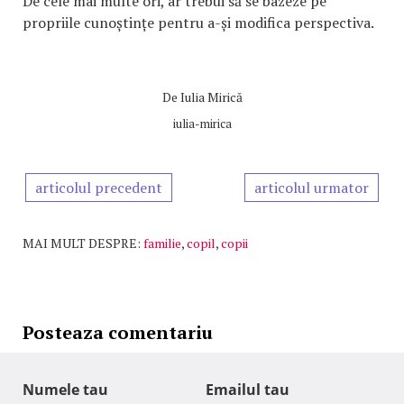
De cele mai multe ori, ar trebui să se bazeze pe
propriile cunoștințe pentru a-și modifica perspectiva.
De
Iulia Mirică
iulia-mirica
articolul precedent
articolul urmator
MAI MULT DESPRE:
familie
,
copil
,
copii
Posteaza comentariu
Numele tau
Emailul tau