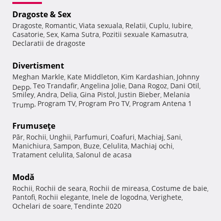
Dragoste & Sex
Dragoste
Romantic
Viata sexuala
Relatii
Cuplu
Iubire
,
,
,
,
,
,
Casatorie
Sex
Kama Sutra
Pozitii sexuale Kamasutra
,
,
,
,
Declaratii de dragoste
Divertisment
Meghan Markle
Kate Middleton
Kim Kardashian
Johnny
,
,
,
Teo Trandafir
Angelina Jolie
Dana Rogoz
Dani Otil
Depp
,
,
,
,
,
Smiley
Andra
Delia
Gina Pistol
Justin Bieber
Melania
,
,
,
,
,
Program TV
Program Pro TV
Program Antena 1
Trump
,
,
,
Frumuseţe
Păr
Rochii
Unghii
Parfumuri
Coafuri
Machiaj
Sani
,
,
,
,
,
,
,
Manichiura
Sampon
Buze
Celulita
Machiaj ochi
,
,
,
,
,
Tratament celulita
Salonul de acasa
,
Modă
Rochii
Rochii de seara
Rochii de mireasa
Costume de baie
,
,
,
,
Pantofi
Rochii elegante
Inele de logodna
Verighete
,
,
,
,
Ochelari de soare
Tendinte 2020
,