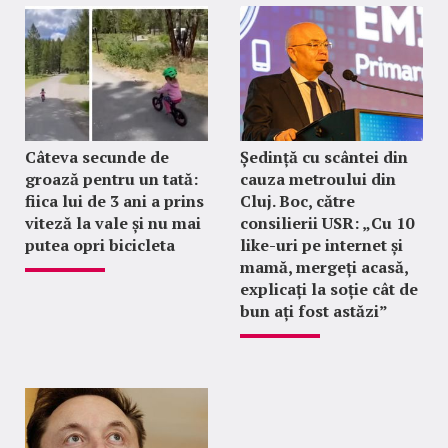
Câteva secunde de
Ședință cu scântei din
groază pentru un tată:
cauza metroului din
fiica lui de 3 ani a prins
Cluj. Boc, către
viteză la vale și nu mai
consilierii USR: „Cu 10
putea opri bicicleta
like-uri pe internet și
mamă, mergeți acasă,
explicați la soție cât de
bun ați fost astăzi”