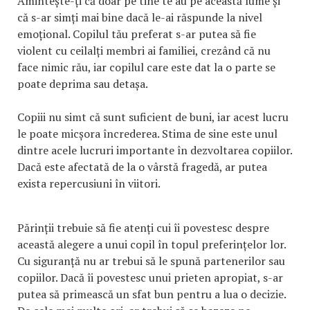
Amintește-ți că doar pe tine te au pe această lume și
că s-ar simți mai bine dacă le-ai răspunde la nivel
emoțional. Copilul tău preferat s-ar putea să fie
violent cu ceilalți membri ai familiei, crezând că nu
face nimic rău, iar copilul care este dat la o parte se
poate deprima sau detașa.
Copiii nu simt că sunt suficient de buni, iar acest lucru
le poate micșora încrederea. Stima de sine este unul
dintre acele lucruri importante în dezvoltarea copiilor.
Dacă este afectată de la o vârstă fragedă, ar putea
exista repercusiuni în viitori.
Părinții trebuie să fie atenți cui îi povestesc despre
această alegere a unui copil în topul preferințelor lor.
Cu siguranță nu ar trebui să le spună partenerilor sau
copiilor. Dacă îi povestesc unui prieten apropiat, s-ar
putea să primească un sfat bun pentru a lua o decizie.