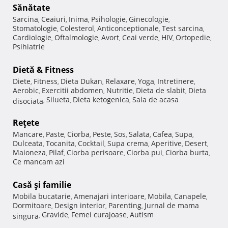
Sănătate
Sarcina
Ceaiuri
Inima
Psihologie
Ginecologie
,
,
,
,
,
Stomatologie
Colesterol
Anticonceptionale
Test sarcina
,
,
,
,
Cardiologie
Oftalmologie
Avort
Ceai verde
HIV
Ortopedie
,
,
,
,
,
,
Psihiatrie
Dietă & Fitness
Diete
Fitness
Dieta Dukan
Relaxare
Yoga
Intretinere
,
,
,
,
,
,
Aerobic
Exercitii abdomen
Nutritie
Dieta de slabit
Dieta
,
,
,
,
Silueta
Dieta ketogenica
Sala de acasa
disociata
,
,
,
Reţete
Mancare
Paste
Ciorba
Peste
Sos
Salata
Cafea
Supa
,
,
,
,
,
,
,
,
Dulceata
Tocanita
Cocktail
Supa crema
Aperitive
Desert
,
,
,
,
,
,
Maioneza
Pilaf
Ciorba perisoare
Ciorba pui
Ciorba burta
,
,
,
,
,
Ce mancam azi
Casă şi familie
Mobila bucatarie
Amenajari interioare
Mobila
Canapele
,
,
,
,
Dormitoare
Design interior
Parenting
Jurnal de mama
,
,
,
Gravide
Femei curajoase
Autism
singura
,
,
,