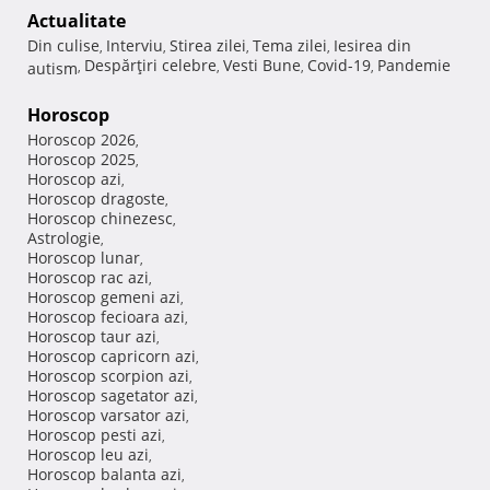
Actualitate
Din culise
Interviu
Stirea zilei
Tema zilei
Iesirea din
,
,
,
,
Despărţiri celebre
Vesti Bune
Covid-19
Pandemie
autism
,
,
,
,
Horoscop
Horoscop 2026
,
Horoscop 2025
,
Horoscop azi
,
Horoscop dragoste
,
Horoscop chinezesc
,
Astrologie
,
Horoscop lunar
,
Horoscop rac azi
,
Horoscop gemeni azi
,
Horoscop fecioara azi
,
Horoscop taur azi
,
Horoscop capricorn azi
,
Horoscop scorpion azi
,
Horoscop sagetator azi
,
Horoscop varsator azi
,
Horoscop pesti azi
,
Horoscop leu azi
,
Horoscop balanta azi
,