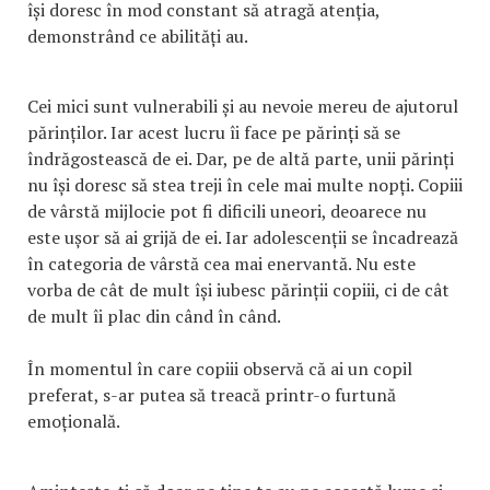
își doresc în mod constant să atragă atenția,
demonstrând ce abilități au.
Cei mici sunt vulnerabili și au nevoie mereu de ajutorul
părinților. Iar acest lucru îi face pe părinți să se
îndrăgostească de ei. Dar, pe de altă parte, unii părinți
nu își doresc să stea treji în cele mai multe nopți. Copiii
de vârstă mijlocie pot fi dificili uneori, deoarece nu
este ușor să ai grijă de ei. Iar adolescenții se încadrează
în categoria de vârstă cea mai enervantă. Nu este
vorba de cât de mult își iubesc părinții copiii, ci de cât
de mult îi plac din când în când.
În momentul în care copiii observă că ai un copil
preferat, s-ar putea să treacă printr-o furtună
emoțională.