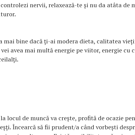
 controlezi nervii, relaxează-te și nu da atâta de 
turor.
 mai bine dacă ți-ai modera dieta, calitatea vieții
 vei avea mai multă energie pe viitor, energie cu ca
eilalți.
 la locul de muncă va crește, profită de ocazie pe
reșți. Încearcă să fii prudent/a când vorbești despr