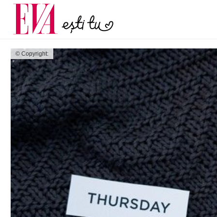
și 60 de ani. De ce te t
Carieră
pe măsură ce înaintez
Actualitate
© Copyright: