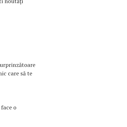
ti noutăți
 surprinzătoare
mic care să te
 face o