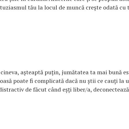
tuziasmul tău la locul de muncă crește odată cu 
 cineva, așteaptă puțin, jumătatea ta mai bună e
asă poate fi complicată dacă nu știi ce cauți la 
istractiv de făcut când eșți liber/a, deconectează