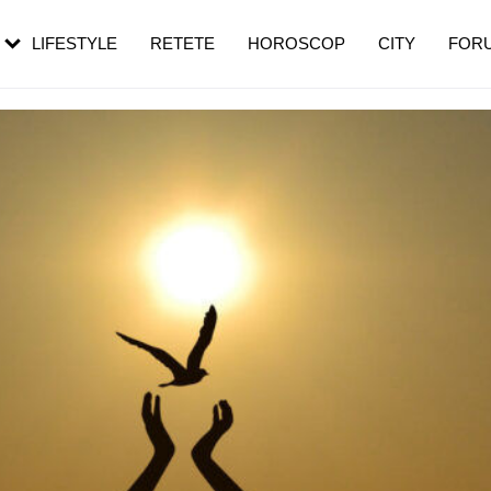
rebui să mergi
și 60 de ani. De ce te trezești mai des
pe măsură ce înaintezi în vârstă
LIFESTYLE
RETETE
HOROSCOP
CITY
FOR