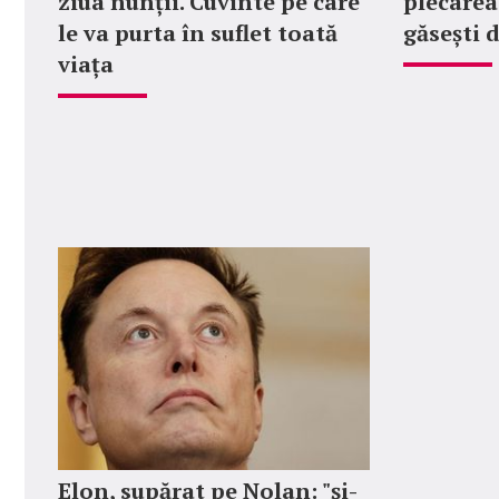
ziua nunții. Cuvinte pe care
plecarea 
le va purta în suflet toată
găsești 
viața
Elon, supărat pe Nolan: "şi-