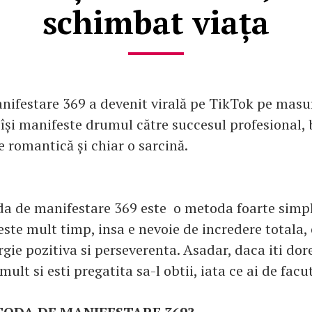
schimbat viața
ifestare 369 a devenit virală pe TikTok pe masu
 își manifeste drumul către succesul profesional,
ie romantică și chiar o sarcină.
da de manifestare 369 este o metoda foarte simpla
este mult timp, insa e nevoie de incredere totala,
rgie pozitiva si perseverenta. Asadar, daca iti dor
mult si esti pregatita sa-l obtii, iata ce ai de facu