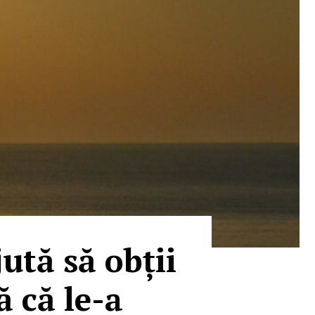
ută să obții
ă că le-a