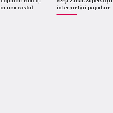
copiilor: cum îți
verși zahăr. Superstiții
din nou rostul
interpretări populare