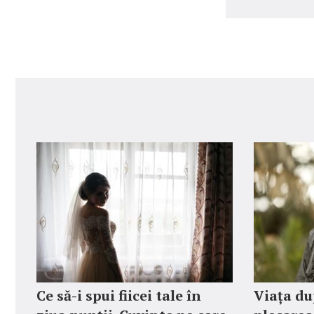
Ce să-i spui fiicei tale în
Viața du