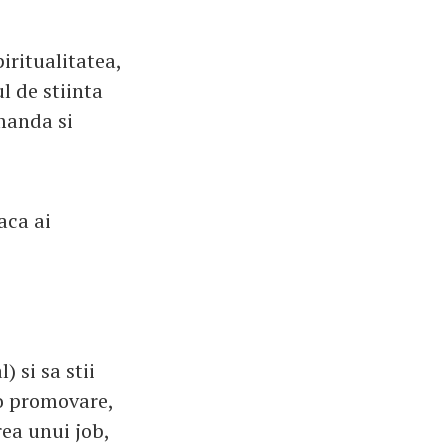
iritualitatea,
l de stiinta
manda si
aca ai
) si sa stii
 o promovare,
ea unui job,