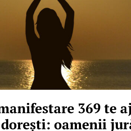
anifestare 369 te aj
i dorești: oamenii jur