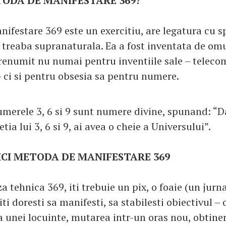
TODA DE MANIFESTARE 369?
ifestare 369 este un exercitiu, are legatura cu sp
o treaba supranaturala. Ea a fost inventata de omu
 renumit nu numai pentru inventiile sale – teleco
– ci si pentru obsesia sa pentru numere.
numerele 3, 6 si 9 sunt numere divine, spunand: “D
ia lui 3, 6 si 9, ai avea o cheie a Universului”.
CI METODA DE MANIFESTARE 369
a tehnica 369, iti trebuie un pix, o foaie (un jurnal
iti doresti sa manifesti, sa stabilesti obiectivul –
a unei locuinte, mutarea intr-un oras nou, obtiner