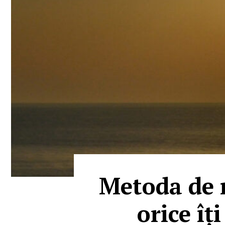
Metoda de m
orice îț