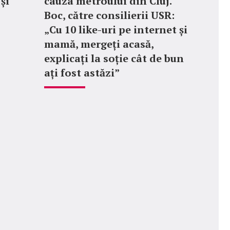
 și
cauza metroului din Cluj.
Boc, către consilierii USR:
„Cu 10 like-uri pe internet și
mamă, mergeți acasă,
explicați la soție cât de bun
ați fost astăzi”