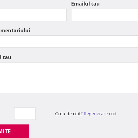
Emailul tau
omentariului
l tau
Greu de citit?
Regenerare cod
MITE