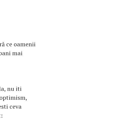
ră ce oamenii
 bani mai
, nu iti
 optimism,
esti ceva
t: