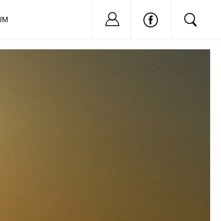
Nu ai cont?
Inregistreaza-
UM