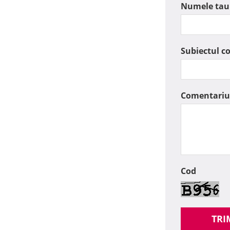
Numele tau
Subiectul c
Comentariu
Cod
TRI