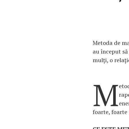
Metoda de man
au început să
mulți, o relaț
M
eto
rap
ene
foarte, foarte 