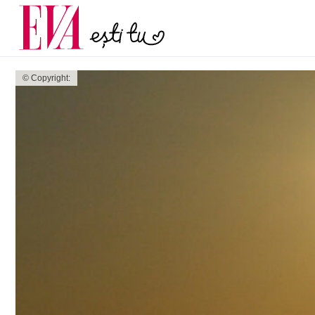
menopauză și când ar t
Carieră
la medic
Actualitate
© Copyright: