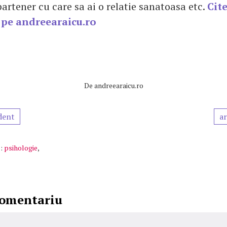
artener cu care sa ai o relatie sanatoasa etc.
Cit
 pe andreearaicu.ro
De
andreearaicu.ro
dent
ar
:
psihologie
,
comentariu