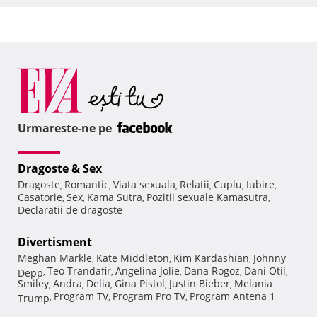
Urmareste-ne pe
Dragoste & Sex
Dragoste
Romantic
Viata sexuala
Relatii
Cuplu
Iubire
,
,
,
,
,
,
Casatorie
Sex
Kama Sutra
Pozitii sexuale Kamasutra
,
,
,
,
Declaratii de dragoste
Divertisment
Meghan Markle
Kate Middleton
Kim Kardashian
Johnny
,
,
,
Teo Trandafir
Angelina Jolie
Dana Rogoz
Dani Otil
Depp
,
,
,
,
,
Smiley
Andra
Delia
Gina Pistol
Justin Bieber
Melania
,
,
,
,
,
Program TV
Program Pro TV
Program Antena 1
Trump
,
,
,