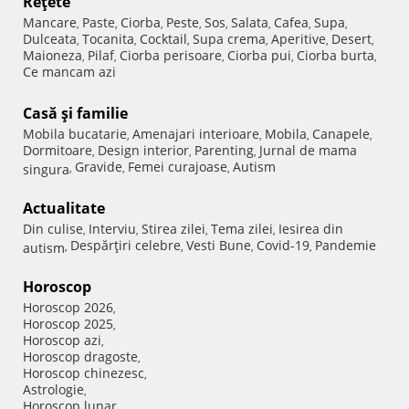
Reţete
Mancare
Paste
Ciorba
Peste
Sos
Salata
Cafea
Supa
,
,
,
,
,
,
,
,
Dulceata
Tocanita
Cocktail
Supa crema
Aperitive
Desert
,
,
,
,
,
,
Maioneza
Pilaf
Ciorba perisoare
Ciorba pui
Ciorba burta
,
,
,
,
,
Ce mancam azi
Casă şi familie
Mobila bucatarie
Amenajari interioare
Mobila
Canapele
,
,
,
,
Dormitoare
Design interior
Parenting
Jurnal de mama
,
,
,
Gravide
Femei curajoase
Autism
singura
,
,
,
Actualitate
Din culise
Interviu
Stirea zilei
Tema zilei
Iesirea din
,
,
,
,
Despărţiri celebre
Vesti Bune
Covid-19
Pandemie
autism
,
,
,
,
Horoscop
Horoscop 2026
,
Horoscop 2025
,
Horoscop azi
,
Horoscop dragoste
,
Horoscop chinezesc
,
Astrologie
,
Horoscop lunar
,