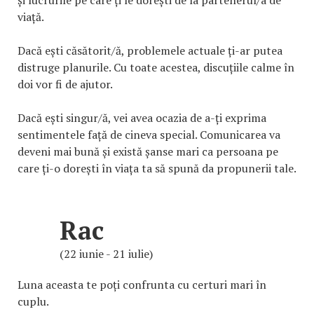
și lucrurile pe care ți le dorești de la partenerul/a de
viață.
Dacă ești căsătorit/ă, problemele actuale ți-ar putea
distruge planurile. Cu toate acestea, discuțiile calme în
doi vor fi de ajutor.
Dacă ești singur/ă, vei avea ocazia de a-ți exprima
sentimentele față de cineva special. Comunicarea va
deveni mai bună și există șanse mari ca persoana pe
care ți-o dorești în viața ta să spună da propunerii tale.
Rac
(22 iunie - 21 iulie)
Luna aceasta te poți confrunta cu certuri mari în
cuplu.