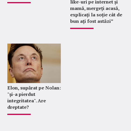
like-uri pe internet și
mamă, mergeți acasă,
explicați la soție cât de
bun ați fost astăzi”
Elon, supărat pe Nolan:
"şi-a pierdut
integritatea". Are
dreptate?