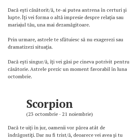
Dacă ești căsătorit/ă, te-ai putea antrena în certuri și
lupte. Îți vei forma o altă impresie despre relația sau
mariajul tău, una mai dezamăgitoare.
Prin urmare, astrele te sfătuiesc să nu exagerezi sau
dramatizezi situația.
Dacă ești singur/ă, îți vei găsi pe cineva potrivit pentru
căsătorie. Astrele prezic un moment favorabil în luna
octombrie.
Scorpion
(23 octombrie - 21 noiembrie)
Dacă te uiți în jur, oamenii vor părea atât de
îndrăgostiți. Dar nu fi trist/ă, deoarece vei avea și tu