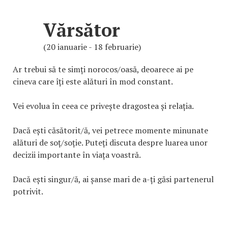
Vărsător
(20 ianuarie - 18 februarie)
Ar trebui să te simți norocos/oasă, deoarece ai pe
cineva care îți este alături în mod constant.
Vei evolua în ceea ce privește dragostea și relația.
Dacă ești căsătorit/ă, vei petrece momente minunate
alături de soț/soție. Puteți discuta despre luarea unor
decizii importante în viața voastră.
Dacă ești singur/ă, ai șanse mari de a-ți găsi partenerul
potrivit.