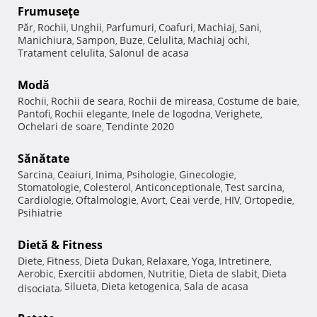
Frumuseţe
Păr
Rochii
Unghii
Parfumuri
Coafuri
Machiaj
Sani
,
,
,
,
,
,
,
Manichiura
Sampon
Buze
Celulita
Machiaj ochi
,
,
,
,
,
Tratament celulita
Salonul de acasa
,
Modă
Rochii
Rochii de seara
Rochii de mireasa
Costume de baie
,
,
,
,
Pantofi
Rochii elegante
Inele de logodna
Verighete
,
,
,
,
Ochelari de soare
Tendinte 2020
,
Sănătate
Sarcina
Ceaiuri
Inima
Psihologie
Ginecologie
,
,
,
,
,
Stomatologie
Colesterol
Anticonceptionale
Test sarcina
,
,
,
,
Cardiologie
Oftalmologie
Avort
Ceai verde
HIV
Ortopedie
,
,
,
,
,
,
Psihiatrie
Dietă & Fitness
Diete
Fitness
Dieta Dukan
Relaxare
Yoga
Intretinere
,
,
,
,
,
,
Aerobic
Exercitii abdomen
Nutritie
Dieta de slabit
Dieta
,
,
,
,
Silueta
Dieta ketogenica
Sala de acasa
disociata
,
,
,