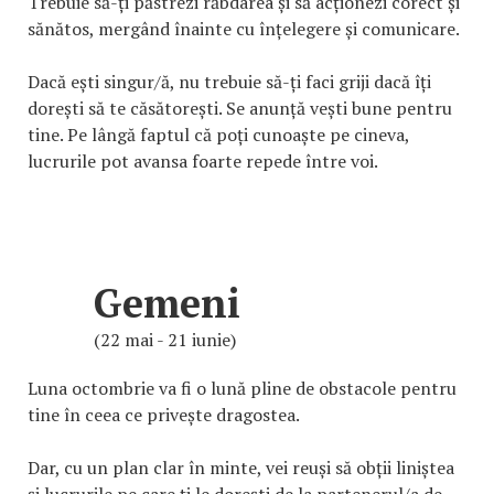
Trebuie să-ți păstrezi răbdarea și să acționezi corect și
sănătos, mergând înainte cu înțelegere și comunicare.
Dacă ești singur/ă, nu trebuie să-ți faci griji dacă îți
dorești să te căsătorești. Se anunță vești bune pentru
tine. Pe lângă faptul că poți cunoaște pe cineva,
lucrurile pot avansa foarte repede între voi.
Gemeni
(22 mai - 21 iunie)
Luna octombrie va fi o lună pline de obstacole pentru
tine în ceea ce privește dragostea.
Dar, cu un plan clar în minte, vei reuși să obții liniștea