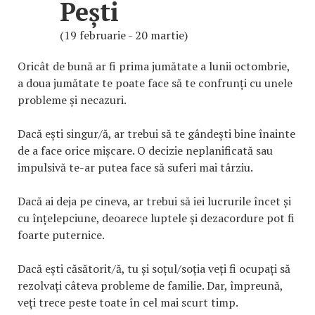
Pești
(19 februarie - 20 martie)
Oricât de bună ar fi prima jumătate a lunii octombrie,
a doua jumătate te poate face să te confrunți cu unele
probleme și necazuri.
Dacă ești singur/ă, ar trebui să te gândești bine înainte
de a face orice mișcare. O decizie neplanificată sau
impulsivă te-ar putea face să suferi mai târziu.
Dacă ai deja pe cineva, ar trebui să iei lucrurile încet și
cu înțelepciune, deoarece luptele și dezacordure pot fi
foarte puternice.
Dacă ești căsătorit/ă, tu și soțul/soția veți fi ocupați să
rezolvați câteva probleme de familie. Dar, împreună,
veți trece peste toate în cel mai scurt timp.