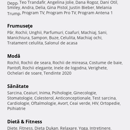
Teo Trandafir
Angelina Jolie
Dana Rogoz
Dani Otil
Depp
,
,
,
,
,
Smiley
Andra
Delia
Gina Pistol
Justin Bieber
Melania
,
,
,
,
,
Program TV
Program Pro TV
Program Antena 1
Trump
,
,
,
Frumuseţe
Păr
Rochii
Unghii
Parfumuri
Coafuri
Machiaj
Sani
,
,
,
,
,
,
,
Manichiura
Sampon
Buze
Celulita
Machiaj ochi
,
,
,
,
,
Tratament celulita
Salonul de acasa
,
Modă
Rochii
Rochii de seara
Rochii de mireasa
Costume de baie
,
,
,
,
Pantofi
Rochii elegante
Inele de logodna
Verighete
,
,
,
,
Ochelari de soare
Tendinte 2020
,
Sănătate
Sarcina
Ceaiuri
Inima
Psihologie
Ginecologie
,
,
,
,
,
Stomatologie
Colesterol
Anticonceptionale
Test sarcina
,
,
,
,
Cardiologie
Oftalmologie
Avort
Ceai verde
HIV
Ortopedie
,
,
,
,
,
,
Psihiatrie
Dietă & Fitness
Diete
Fitness
Dieta Dukan
Relaxare
Yoga
Intretinere
,
,
,
,
,
,