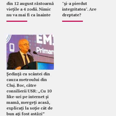
din 12 august răstoarnă
"şi-a pierdut
viețile a 4 zodii. Nimic
integritatea". Are
nu va mai fi ca înainte
dreptate?
Ședință cu scântei din
cauza metroului din
Cluj. Boc, către
consilierii USR: „Cu 10
like-uri pe internet și
mamă, mergeți acasă,
explicați la soție cât de
bun ați fost astăzi”