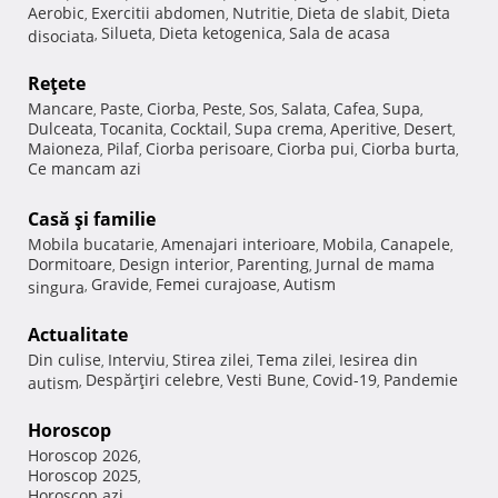
Aerobic
Exercitii abdomen
Nutritie
Dieta de slabit
Dieta
,
,
,
,
Silueta
Dieta ketogenica
Sala de acasa
disociata
,
,
,
Reţete
Mancare
Paste
Ciorba
Peste
Sos
Salata
Cafea
Supa
,
,
,
,
,
,
,
,
Dulceata
Tocanita
Cocktail
Supa crema
Aperitive
Desert
,
,
,
,
,
,
Maioneza
Pilaf
Ciorba perisoare
Ciorba pui
Ciorba burta
,
,
,
,
,
Ce mancam azi
Casă şi familie
Mobila bucatarie
Amenajari interioare
Mobila
Canapele
,
,
,
,
Dormitoare
Design interior
Parenting
Jurnal de mama
,
,
,
Gravide
Femei curajoase
Autism
singura
,
,
,
Actualitate
Din culise
Interviu
Stirea zilei
Tema zilei
Iesirea din
,
,
,
,
Despărţiri celebre
Vesti Bune
Covid-19
Pandemie
autism
,
,
,
,
Horoscop
Horoscop 2026
,
Horoscop 2025
,
Horoscop azi
,