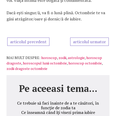
voi. Viața intimă este bogată și condimentată.
Dacă ești singur/ă, va fi o lună plină. Octombrie te va
găsi atrăgător/oare și dornic/ă de iubire.
articolul precedent
articolul urmator
MAI MULT DESPRE:
horoscop
,
zodii
,
astrologie
,
horoscop
dragoste
,
horoscopul lunii octombrie
,
horoscop octombrie
,
zodii dragoste octombrie
Pe aceeasi tema...
Ce trebuie să faci înainte de a te căsători, în
funcție de zodia ta
Ce înseamnă când îți visezi prima iubire