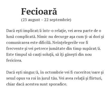
Fecioară
(23 august – 22 septembrie)
Dacă ești implicat/ă într-o relație, vei avea parte de o
lună complicată. Nimic nu decurge așa cum ți-ai dori și
comunicarea este dificilă. Neînțelegerile vor fi
frecvente și vei petrece jumătate din timp supărat/ă.
Este timpul să cauți soluții, să îți găsești din nou
fericirea.
Dacă ești singur/ă, în octombrie vei fi cuceritor/oare și
sexul opus va roi în jurul tău. Vei avea relații și flirturi,
chiar dacă acestea sunt sporadice.