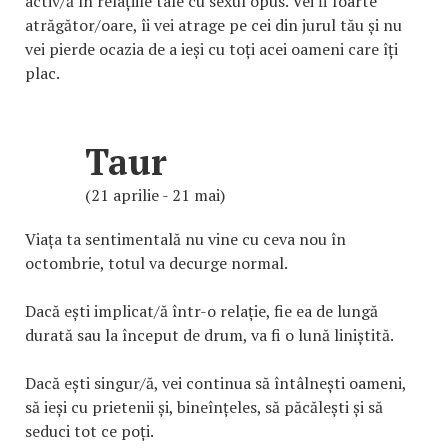
activ/ă în relațiile tale cu sexul opus. Vei fi foarte
atrăgător/oare, îi vei atrage pe cei din jurul tău și nu
vei pierde ocazia de a ieși cu toți acei oameni care îți
plac.
Taur
(21 aprilie - 21 mai)
Viața ta sentimentală nu vine cu ceva nou în
octombrie, totul va decurge normal.
Dacă ești implicat/ă într-o relație, fie ea de lungă
durată sau la început de drum, va fi o lună liniștită.
Dacă ești singur/ă, vei continua să întâlnești oameni,
să ieși cu prietenii și, bineînțeles, să păcălești și să
seduci tot ce poți.