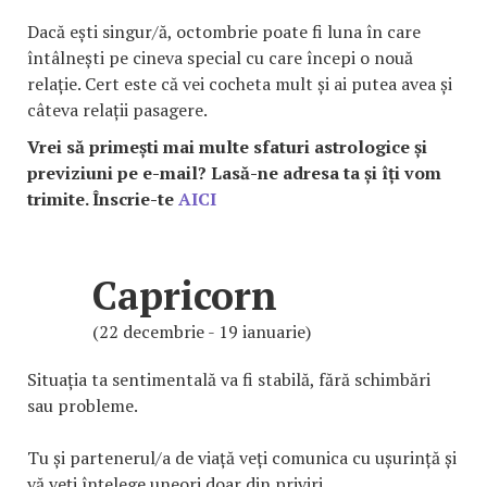
Dacă ești singur/ă, octombrie poate fi luna în care
întâlnești pe cineva special cu care începi o nouă
relație. Cert este că vei cocheta mult și ai putea avea și
câteva relații pasagere.
Vrei să primești mai multe sfaturi astrologice și
previziuni pe e-mail? Lasă-ne adresa ta și îți vom
trimite.
Înscrie-te
AICI
Capricorn
(22 decembrie - 19 ianuarie)
Situația ta sentimentală va fi stabilă, fără schimbări
sau probleme.
Tu și partenerul/a de viață veți comunica cu ușurință și
vă veți înțelege uneori doar din priviri.