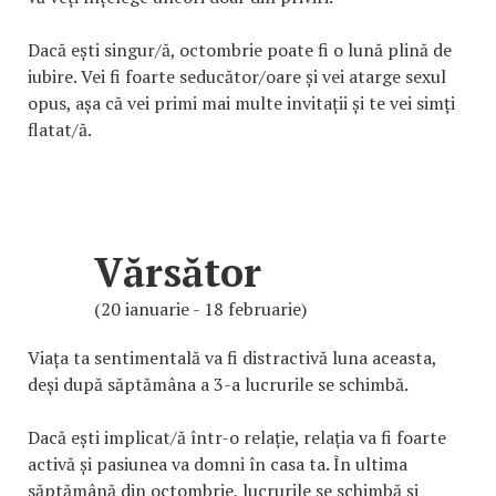
Dacă ești singur/ă, octombrie poate fi o lună plină de
iubire. Vei fi foarte seducător/oare și vei atarge sexul
opus, așa că vei primi mai multe invitații și te vei simți
flatat/ă.
Vărsător
(20 ianuarie - 18 februarie)
Viața ta sentimentală va fi distractivă luna aceasta,
deși după săptămâna a 3-a lucrurile se schimbă.
Dacă ești implicat/ă într-o relație, relația va fi foarte
activă și pasiunea va domni în casa ta. În ultima
săptămână din octombrie, lucrurile se schimbă și