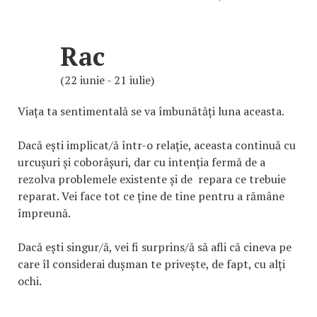
Rac
(22 iunie - 21 iulie)
Viața ta sentimentală se va îmbunătăți luna aceasta.
Dacă ești implicat/ă într-o relație, aceasta continuă cu
urcușuri și coborâșuri, dar cu intenția fermă de a
rezolva problemele existente și de repara ce trebuie
reparat. Vei face tot ce ține de tine pentru a rămâne
împreună.
Dacă ești singur/ă, vei fi surprins/ă să afli că cineva pe
care îl considerai dușman te privește, de fapt, cu alți
ochi.