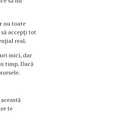
ace să nu
r nu toate
 să accepți tot
nțial real.
uri mici, dar
în timp. Dacă
esursele.
n această
are te