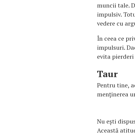
muncii tale. D
impulsiv. Totu
vedere cu arg
În ceea ce pri
impulsuri. Dac
evita pierderi 
Taur
Pentru tine, 
menținerea unu
Nu ești dispusă
Această atitud