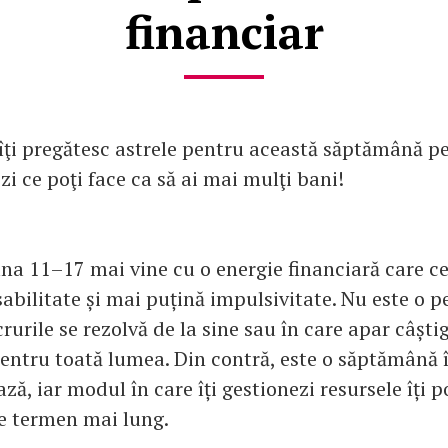
financiar
îţi pregătesc astrele pentru această săptămână p
ezi ce poţi face ca să ai mai mulţi bani!
a 11–17 mai vine cu o energie financiară care c
abilitate și mai puțină impulsivitate. Nu este o p
crurile se rezolvă de la sine sau în care apar câști
entru toată lumea. Din contră, este o săptămână î
ză, iar modul în care îți gestionezi resursele îți 
pe termen mai lung.