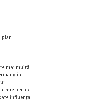
e plan
ere mai multă
erioadă în
guri
n care fiecare
poate influența