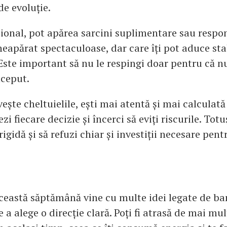
de evoluție.
sional, pot apărea sarcini suplimentare sau respon
neapărat spectaculoase, dar care îți pot aduce sta
Este important să nu le respingi doar pentru că n
nceput.
vește cheltuielile, ești mai atentă și mai calculat
zi fiecare decizie și încerci să eviți riscurile. Totuș
rigidă și să refuzi chiar și investiții necesare pen
această săptămână vine cu multe idei legate de ban
e a alege o direcție clară. Poți fi atrasă de mai mul