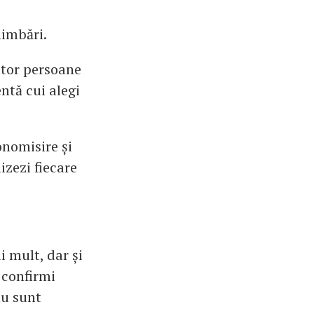
himbări.
ltor persoane
entă cui alegi
onomisire și
izezi fiecare
 mult, dar și
i confirmi
nu sunt