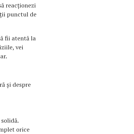
să reacționezi
sții punctul de
ă fii atentă la
ziile, vei
ar.
ră și despre
 solidă.
omplet orice