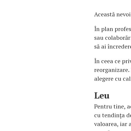
Această nevoi
În plan profe
sau colaborări
să ai încreder
În ceea ce pri
reorganizare. 
alegere cu ca
Leu
Pentru tine, 
cu tendința de
valoarea, iar 