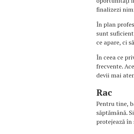
oportunități î
finalizezi nim
În plan profes
sunt suficient
ce apare, ci s
În ceea ce pri
frecvente. Ac
devii mai aten
Rac
Pentru tine, b
săptămână. Sim
protejează în 