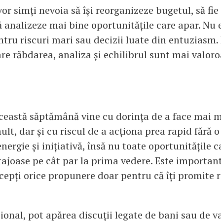
or simți nevoia să își reorganizeze bugetul, să fie
să analizeze mai bine oportunitățile care apar. Nu 
ru riscuri mari sau decizii luate din entuziasm. 
are răbdarea, analiza și echilibrul sunt mai valor
această săptămână vine cu dorința de a face mai m
lt, dar și cu riscul de a acționa prea rapid fără o
nergie și inițiativă, însă nu toate oportunitățile 
tajoase pe cât par la prima vedere. Este important
cepți orice propunere doar pentru că îți promite 
ional, pot apărea discuții legate de bani sau de v