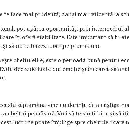
e te face mai prudentă, dar și mai reticentă la sc
sional, pot apărea oportunități prin intermediul a
 care îți oferă stabilitate. Este important să fii at
e și să nu te bazezi doar pe promisiuni.
vește cheltuielile, este o perioadă bună pentru ec
Evită deciziile luate din emoție și încearcă să anal
lm.
această săptămână vine cu dorința de a câștiga mai
 a cheltui pe măsură. Vrei să te simți bine și să îț
acest lucru te poate împinge spre cheltuieli care 