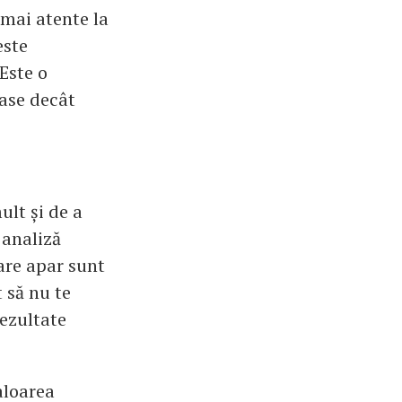
 mai atente la
este
Este o
oase decât
ult și de a
 analiză
care apar sunt
 să nu te
rezultate
aloarea