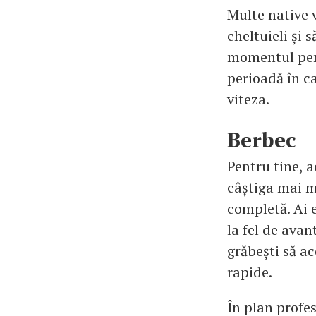
Multe native v
cheltuieli și 
momentul pent
perioadă în c
viteza.
Berbec
Pentru tine, 
câștiga mai mu
completă. Ai e
la fel de avan
grăbești să ac
rapide.
În plan profes