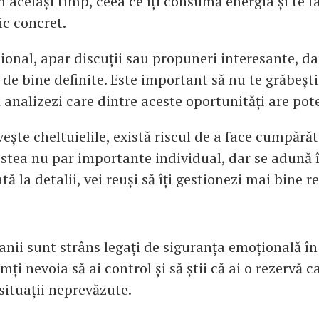
n același timp, ceea ce îți consumă energia și te f
ic concret.
ional, apar discuții sau propuneri interesante, da
 de bine definite. Este important să nu te grăbești
ă analizezi care dintre aceste oportunități are pote
vește cheltuielile, există riscul de a face cumpărăt
estea nu par importante individual, dar se adună 
tă la detalii, vei reuși să îți gestionezi mai bine r
anii sunt strâns legați de siguranța emoțională î
ți nevoia să ai control și să știi că ai o rezervă c
situații neprevăzute.