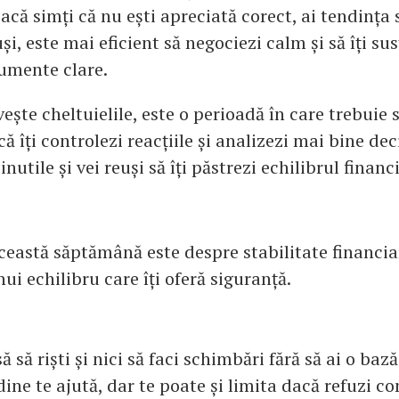
acă simți că nu ești apreciată corect, ai tendința 
și, este mai eficient să negociezi calm și să îți su
umente clare.
vește cheltuielile, este o perioadă în care trebuie s
ă îți controlezi reacțiile și analizezi mai bine deci
inutile și vei reuși să îți păstrezi echilibrul financi
această săptămână este despre stabilitate financia
i echilibru care îți oferă siguranță.
 să riști și nici să faci schimbări fără să ai o bază
ine te ajută, dar te poate și limita dacă refuzi c