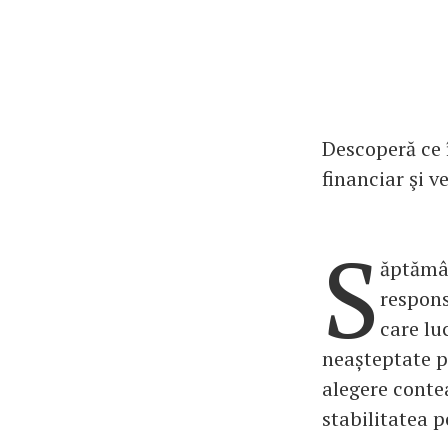
Descoperă ce 
financiar şi v
S
ăptămân
respons
care lu
neașteptate p
alegere contea
stabilitatea 