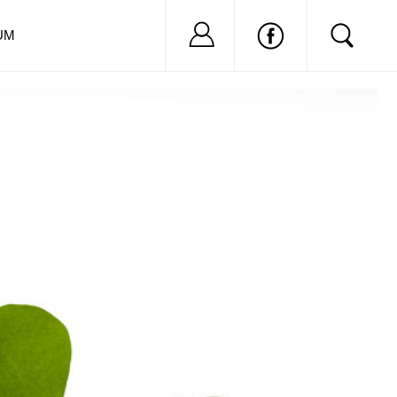
Nu ai cont?
Inregistreaza-
UM