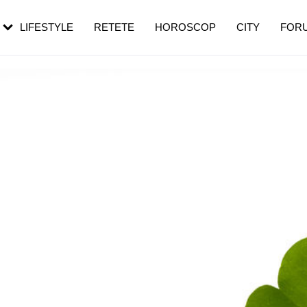
rezești mai des
Cât durează, cum te pregătești și cât
i în vârstă
de dureroasă este investigația
LIFESTYLE
RETETE
HOROSCOP
CITY
FOR