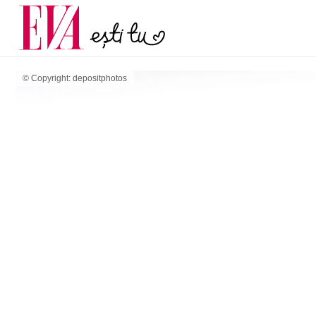
și 60 de ani. De ce te t
Carieră
pe măsură ce înaintez
Actualitate
© Copyright: depositphotos