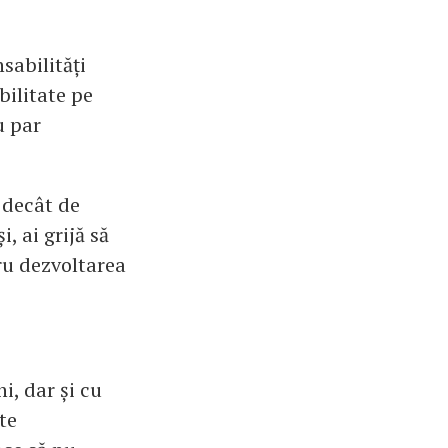
sabilități
bilitate pe
u par
ă decât de
i, ai grijă să
tru dezvoltarea
i, dar și cu
te