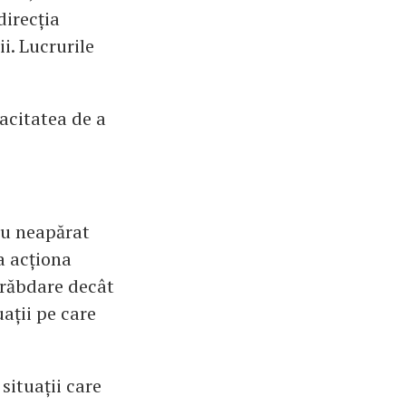
direcția
i. Lucrurile
pacitatea de a
nu neapărat
 a acționa
ă răbdare decât
uații pe care
situații care