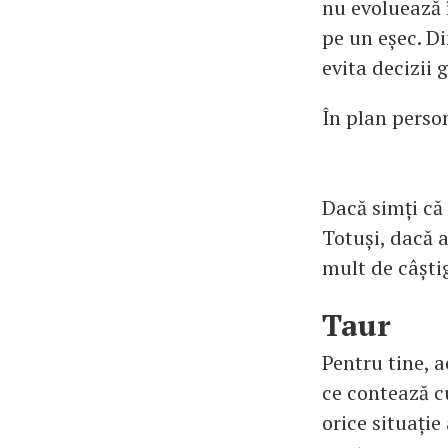
nu evoluează î
pe un eșec. Di
evita decizii 
În plan person
Dacă simți că 
Totuși, dacă a
mult de câști
Taur
Pentru tine, 
ce contează cu
orice situați