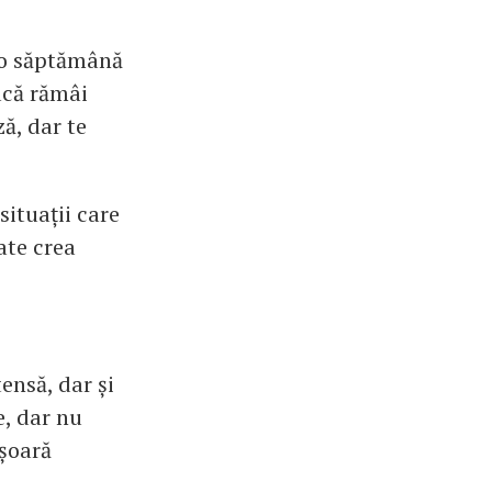
e o săptămână
acă rămâi
ă, dar te
situații care
oate crea
ensă, dar și
e, dar nu
ușoară