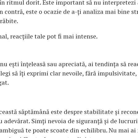
n ritmul dorit. Este important să nu interpretezi 
n contră, este o ocazie de a-ți analiza mai bine st
grăbite.
al, reacțiile tale pot fi mai intense.
nu ești înțeleasă sau apreciată, ai tendința să rea
legi să îți exprimi clar nevoile, fără impulsivitate
gat.
această săptămână este despre stabilitate și recon
 adevărat. Simți nevoia de siguranță și de lucruri 
e ambiguă te poate scoate din echilibru. Nu mai ai