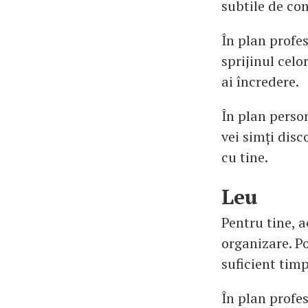
subtile de com
În plan profes
sprijinul celor
ai încredere.
În plan person
vei simți disc
cu tine.
Leu
Pentru tine, 
organizare. Po
suficient timp
În plan profes