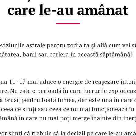
care le-au amânat
iziunile astrale pentru zodia ta şi află cum vei s
nătatea, banii sau cariera în această săptămână!
a 11–17 mai aduce o energie de reașezare interi
care. Nu este o perioadă în care lucrurile explodea
 brusc pentru toată lumea, dar este una în care 
 ceea ce simți sau ceea ce nu mai funcționează în 
ămână în care nu mai poți merge înainte din inerț
or simți că trebuie să ia decizii pe care le-au amâ