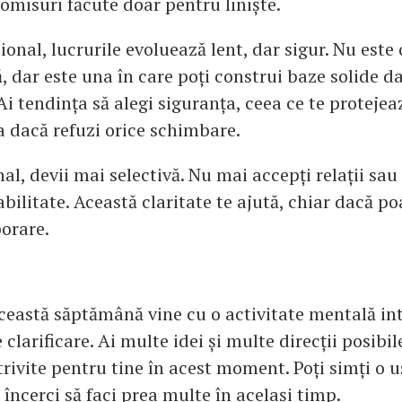
misuri făcute doar pentru liniște.
ional, lucrurile evoluează lent, dar sigur. Nu est
, dar este una în care poți construi baze solide d
i tendința să alegi siguranța, ceea ce te protejeaz
a dacă refuzi orice schimbare.
al, devii mai selectivă. Nu mai accepți relații sau 
tabilitate. Această claritate te ajută, chiar dacă p
orare.
această săptămână vine cu o activitate mentală int
 clarificare. Ai multe idei și multe direcții posibil
rivite pentru tine în acest moment. Poți simți o 
încerci să faci prea multe în același timp.