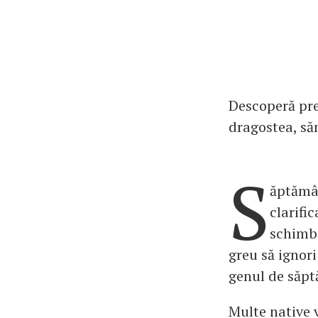
Descoperă prev
dragostea, să
S
ăptămân
clarifi
schimbă
greu să ignori
genul de săpt
Multe native v