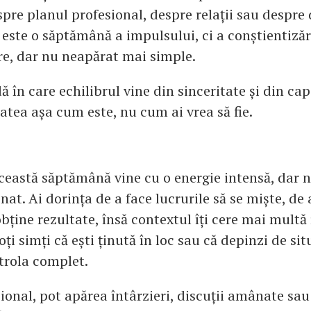
pre planul profesional, despre relații sau despre 
este o săptămână a impulsului, ci a conștientizări
re, dar nu neapărat mai simple.
ă în care echilibrul vine din sinceritate și din ca
atea așa cum este, nu cum ai vrea să fie.
această săptămână vine cu o energie intensă, dar 
nat. Ai dorința de a face lucrurile să se miște, de
obține rezultate, însă contextul îți cere mai mult
oți simți că ești ținută în loc sau că depinzi de sit
ntrola complet.
ional, pot apărea întârzieri, discuții amânate sau 