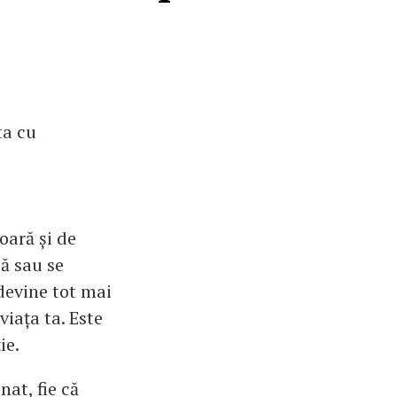
ta cu
oară și de
ză sau se
devine tot mai
viața ta. Este
ie.
nat, fie că