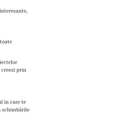
interesante,
 toate
iectelor
 creezi prin
l în care te
la schimbările