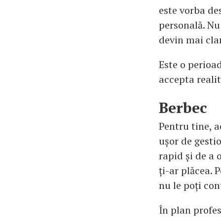
este vorba des
personală. Nu 
devin mai cla
Este o perioad
accepta realit
Berbec
Pentru tine, 
ușor de gestio
rapid și de a 
ți-ar plăcea. P
nu le poți co
În plan profes