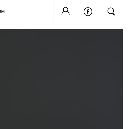
Nu ai cont?
Inregistreaza-
UM