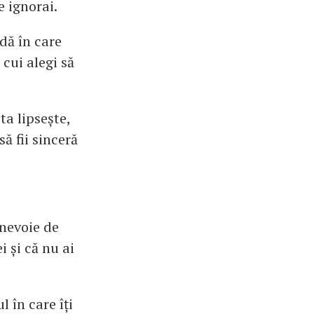
e ignorai.
dă în care
 cui alegi să
ta lipsește,
ă fii sinceră
 nevoie de
i și că nu ai
 în care îți