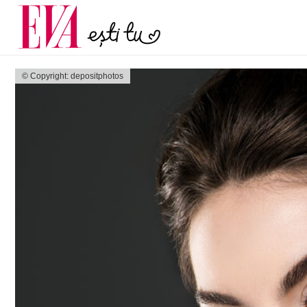
menopauză și când ar t
Carieră
la medic
Actualitate
© Copyright: depositphotos