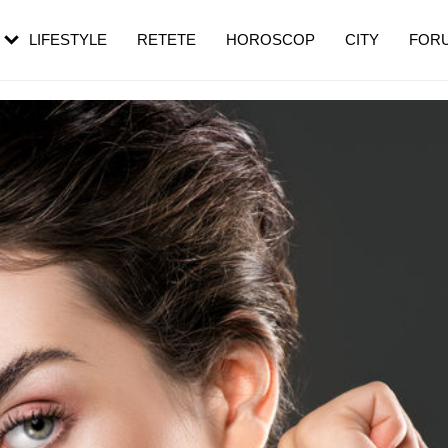
rebui să mergi
și 60 de ani. De ce te trezești mai des
pe măsură ce înaintezi în vârstă
LIFESTYLE
RETETE
HOROSCOP
CITY
FOR