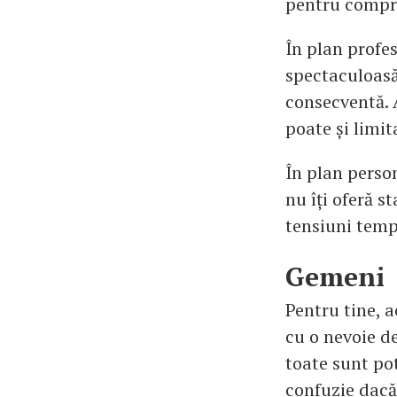
pentru compro
În plan profes
spectaculoasă
consecventă. A
poate și limit
În plan person
nu îți oferă s
tensiuni temp
Gemeni
Pentru tine, 
cu o nevoie de
toate sunt pot
confuzie dacă 