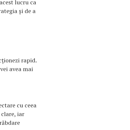
acest lucru ca
rategia și de a
cționezi rapid.
, vei avea mai
ectare cu ceea
clare, iar
 răbdare