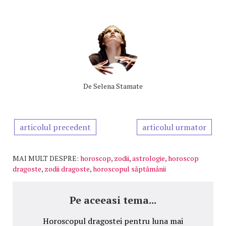
De
Selena Stamate
articolul precedent
articolul urmator
MAI MULT DESPRE:
horoscop
,
zodii
,
astrologie
,
horoscop
dragoste
,
zodii dragoste
,
horoscopul săptămânii
Pe aceeasi tema...
Horoscopul dragostei pentru luna mai