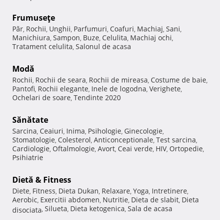
Frumuseţe
Păr
Rochii
Unghii
Parfumuri
Coafuri
Machiaj
Sani
,
,
,
,
,
,
,
Manichiura
Sampon
Buze
Celulita
Machiaj ochi
,
,
,
,
,
Tratament celulita
Salonul de acasa
,
Modă
Rochii
Rochii de seara
Rochii de mireasa
Costume de baie
,
,
,
,
Pantofi
Rochii elegante
Inele de logodna
Verighete
,
,
,
,
Ochelari de soare
Tendinte 2020
,
Sănătate
Sarcina
Ceaiuri
Inima
Psihologie
Ginecologie
,
,
,
,
,
Stomatologie
Colesterol
Anticonceptionale
Test sarcina
,
,
,
,
Cardiologie
Oftalmologie
Avort
Ceai verde
HIV
Ortopedie
,
,
,
,
,
,
Psihiatrie
Dietă & Fitness
Diete
Fitness
Dieta Dukan
Relaxare
Yoga
Intretinere
,
,
,
,
,
,
Aerobic
Exercitii abdomen
Nutritie
Dieta de slabit
Dieta
,
,
,
,
Silueta
Dieta ketogenica
Sala de acasa
disociata
,
,
,