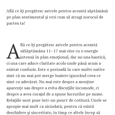
Află ce îţi pregătesc astrele pentru această săptămână
pe plan sentimental şi vezi cum să atragi norocul de
partea ta!
A
flă ce îţi pregătesc astrele pentru această
săSăptămâna 11–17 mai vine cu o energie
intensă în plan emoțional, dar nu una haotică,
ci una care aduce claritate acolo unde până acum a
existat confuzie. Este o perioadă în care multe native
simt că nu mai pot merge înainte ignorând ceea ce
simt cu adevărat. Nu mai este despre a menține
aparențe sau despre a evita discuțiile incomode, ci
despre a avea curajul de a spune lucrurilor pe nume.
Relațiile sunt puse într-un punct de cotitură. Unele se
apropie mai mult ca niciodată, pentru că există
deschidere și sinceritate, în timp ce altele încep să