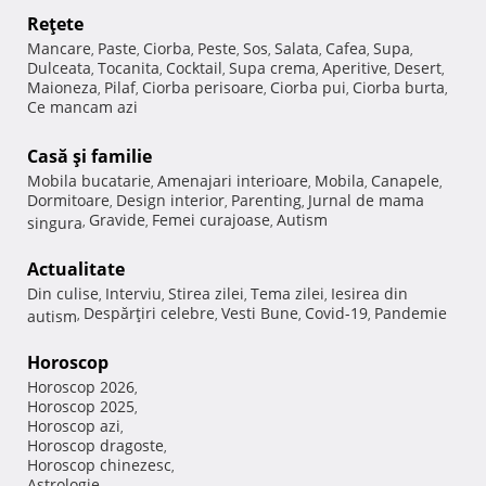
Reţete
Mancare
Paste
Ciorba
Peste
Sos
Salata
Cafea
Supa
,
,
,
,
,
,
,
,
Dulceata
Tocanita
Cocktail
Supa crema
Aperitive
Desert
,
,
,
,
,
,
Maioneza
Pilaf
Ciorba perisoare
Ciorba pui
Ciorba burta
,
,
,
,
,
Ce mancam azi
Casă şi familie
Mobila bucatarie
Amenajari interioare
Mobila
Canapele
,
,
,
,
Dormitoare
Design interior
Parenting
Jurnal de mama
,
,
,
Gravide
Femei curajoase
Autism
singura
,
,
,
Actualitate
Din culise
Interviu
Stirea zilei
Tema zilei
Iesirea din
,
,
,
,
Despărţiri celebre
Vesti Bune
Covid-19
Pandemie
autism
,
,
,
,
Horoscop
Horoscop 2026
,
Horoscop 2025
,
Horoscop azi
,
Horoscop dragoste
,
Horoscop chinezesc
,
Astrologie
,