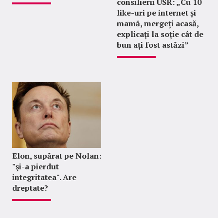
consilierii USR: „Cu 10
like-uri pe internet și
mamă, mergeți acasă,
explicați la soție cât de
bun ați fost astăzi”
Elon, supărat pe Nolan:
"şi-a pierdut
integritatea". Are
dreptate?