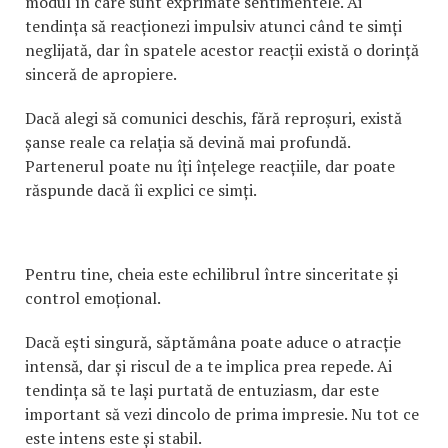
modul în care sunt exprimate sentimentele. Ai
tendința să reacționezi impulsiv atunci când te simți
neglijată, dar în spatele acestor reacții există o dorință
sinceră de apropiere.
Dacă alegi să comunici deschis, fără reproșuri, există
șanse reale ca relația să devină mai profundă.
Partenerul poate nu îți înțelege reacțiile, dar poate
răspunde dacă îi explici ce simți.
Pentru tine, cheia este echilibrul între sinceritate și
control emoțional.
Dacă ești singură, săptămâna poate aduce o atracție
intensă, dar și riscul de a te implica prea repede. Ai
tendința să te lași purtată de entuziasm, dar este
important să vezi dincolo de prima impresie. Nu tot ce
este intens este și stabil.