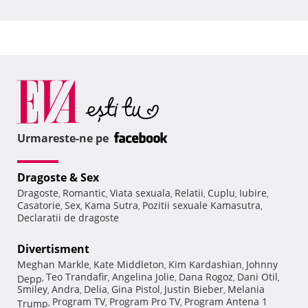
Urmareste-ne pe
Dragoste & Sex
Dragoste
Romantic
Viata sexuala
Relatii
Cuplu
Iubire
,
,
,
,
,
,
Casatorie
Sex
Kama Sutra
Pozitii sexuale Kamasutra
,
,
,
,
Declaratii de dragoste
Divertisment
Meghan Markle
Kate Middleton
Kim Kardashian
Johnny
,
,
,
Teo Trandafir
Angelina Jolie
Dana Rogoz
Dani Otil
Depp
,
,
,
,
,
Smiley
Andra
Delia
Gina Pistol
Justin Bieber
Melania
,
,
,
,
,
Program TV
Program Pro TV
Program Antena 1
Trump
,
,
,