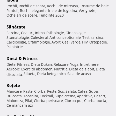
Modă
Rochii
Rochii de seara
Rochii de mireasa
Costume de baie
,
,
,
,
Pantofi
Rochii elegante
Inele de logodna
Verighete
,
,
,
,
Ochelari de soare
Tendinte 2020
,
Sănătate
Sarcina
Ceaiuri
Inima
Psihologie
Ginecologie
,
,
,
,
,
Stomatologie
Colesterol
Anticonceptionale
Test sarcina
,
,
,
,
Cardiologie
Oftalmologie
Avort
Ceai verde
HIV
Ortopedie
,
,
,
,
,
,
Psihiatrie
Dietă & Fitness
Diete
Fitness
Dieta Dukan
Relaxare
Yoga
Intretinere
,
,
,
,
,
,
Aerobic
Exercitii abdomen
Nutritie
Dieta de slabit
Dieta
,
,
,
,
Silueta
Dieta ketogenica
Sala de acasa
disociata
,
,
,
Reţete
Mancare
Paste
Ciorba
Peste
Sos
Salata
Cafea
Supa
,
,
,
,
,
,
,
,
Dulceata
Tocanita
Cocktail
Supa crema
Aperitive
Desert
,
,
,
,
,
,
Maioneza
Pilaf
Ciorba perisoare
Ciorba pui
Ciorba burta
,
,
,
,
,
Ce mancam azi