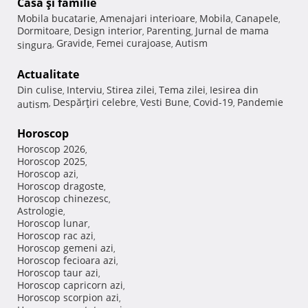
Casă şi familie
Mobila bucatarie
Amenajari interioare
Mobila
Canapele
,
,
,
,
Dormitoare
Design interior
Parenting
Jurnal de mama
,
,
,
Gravide
Femei curajoase
Autism
singura
,
,
,
Actualitate
Din culise
Interviu
Stirea zilei
Tema zilei
Iesirea din
,
,
,
,
Despărţiri celebre
Vesti Bune
Covid-19
Pandemie
autism
,
,
,
,
Horoscop
Horoscop 2026
,
Horoscop 2025
,
Horoscop azi
,
Horoscop dragoste
,
Horoscop chinezesc
,
Astrologie
,
Horoscop lunar
,
Horoscop rac azi
,
Horoscop gemeni azi
,
Horoscop fecioara azi
,
Horoscop taur azi
,
Horoscop capricorn azi
,
Horoscop scorpion azi
,