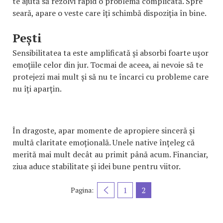
te ajută să rezolvi rapid o problemă complicată. Spre
seară, apare o veste care îți schimbă dispoziția în bine.
Pești
Sensibilitatea ta este amplificată și absorbi foarte ușor
emoțiile celor din jur. Tocmai de aceea, ai nevoie să te
protejezi mai mult și să nu te încarci cu probleme care
nu îți aparțin.
În dragoste, apar momente de apropiere sinceră și
multă claritate emoțională. Unele native înțeleg că
merită mai mult decât au primit până acum. Financiar,
ziua aduce stabilitate și idei bune pentru viitor.
1
2
Pagina: