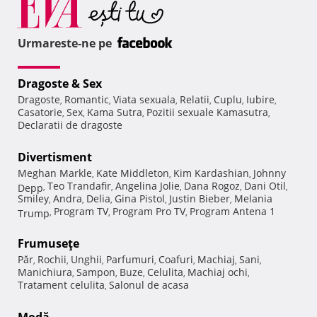
Urmareste-ne pe
Dragoste & Sex
Dragoste
Romantic
Viata sexuala
Relatii
Cuplu
Iubire
,
,
,
,
,
,
Casatorie
Sex
Kama Sutra
Pozitii sexuale Kamasutra
,
,
,
,
Declaratii de dragoste
Divertisment
Meghan Markle
Kate Middleton
Kim Kardashian
Johnny
,
,
,
Teo Trandafir
Angelina Jolie
Dana Rogoz
Dani Otil
Depp
,
,
,
,
,
Smiley
Andra
Delia
Gina Pistol
Justin Bieber
Melania
,
,
,
,
,
Program TV
Program Pro TV
Program Antena 1
Trump
,
,
,
Frumuseţe
Păr
Rochii
Unghii
Parfumuri
Coafuri
Machiaj
Sani
,
,
,
,
,
,
,
Manichiura
Sampon
Buze
Celulita
Machiaj ochi
,
,
,
,
,
Tratament celulita
Salonul de acasa
,