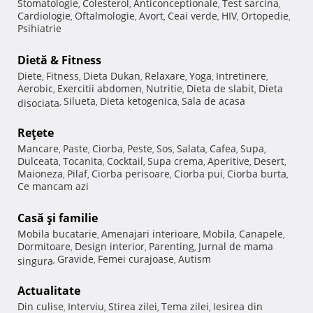
Stomatologie
Colesterol
Anticonceptionale
Test sarcina
,
,
,
,
Cardiologie
Oftalmologie
Avort
Ceai verde
HIV
Ortopedie
,
,
,
,
,
,
Psihiatrie
Dietă & Fitness
Diete
Fitness
Dieta Dukan
Relaxare
Yoga
Intretinere
,
,
,
,
,
,
Aerobic
Exercitii abdomen
Nutritie
Dieta de slabit
Dieta
,
,
,
,
Silueta
Dieta ketogenica
Sala de acasa
disociata
,
,
,
Reţete
Mancare
Paste
Ciorba
Peste
Sos
Salata
Cafea
Supa
,
,
,
,
,
,
,
,
Dulceata
Tocanita
Cocktail
Supa crema
Aperitive
Desert
,
,
,
,
,
,
Maioneza
Pilaf
Ciorba perisoare
Ciorba pui
Ciorba burta
,
,
,
,
,
Ce mancam azi
Casă şi familie
Mobila bucatarie
Amenajari interioare
Mobila
Canapele
,
,
,
,
Dormitoare
Design interior
Parenting
Jurnal de mama
,
,
,
Gravide
Femei curajoase
Autism
singura
,
,
,
Actualitate
Din culise
Interviu
Stirea zilei
Tema zilei
Iesirea din
,
,
,
,