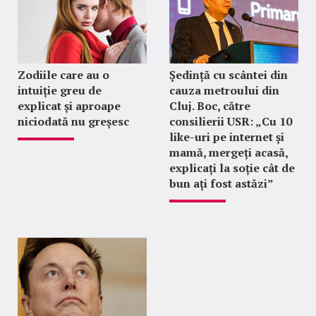
Zodiile care au o
Ședință cu scântei din
intuiție greu de
cauza metroului din
explicat și aproape
Cluj. Boc, către
niciodată nu greșesc
consilierii USR: „Cu 10
like-uri pe internet și
mamă, mergeți acasă,
explicați la soție cât de
bun ați fost astăzi”