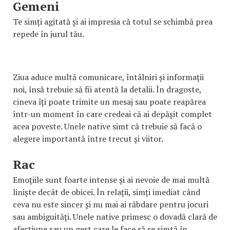
Gemeni
Te simți agitată și ai impresia că totul se schimbă prea
repede în jurul tău.
Ziua aduce multă comunicare, întâlniri și informații
noi, însă trebuie să fii atentă la detalii. În dragoste,
cineva îți poate trimite un mesaj sau poate reapărea
într-un moment în care credeai că ai depășit complet
acea poveste. Unele native simt că trebuie să facă o
alegere importantă între trecut și viitor.
Rac
Emoțiile sunt foarte intense și ai nevoie de mai multă
liniște decât de obicei. În relații, simți imediat când
ceva nu este sincer și nu mai ai răbdare pentru jocuri
sau ambiguități. Unele native primesc o dovadă clară de
afecțiune sau un gest care le face să se simtă în