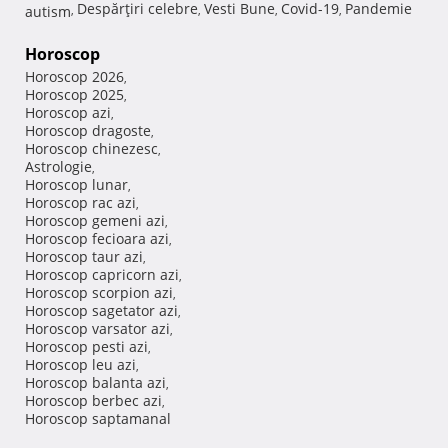
Despărţiri celebre
Vesti Bune
Covid-19
Pandemie
autism
,
,
,
,
Horoscop
Horoscop 2026
,
Horoscop 2025
,
Horoscop azi
,
Horoscop dragoste
,
Horoscop chinezesc
,
Astrologie
,
Horoscop lunar
,
Horoscop rac azi
,
Horoscop gemeni azi
,
Horoscop fecioara azi
,
Horoscop taur azi
,
Horoscop capricorn azi
,
Horoscop scorpion azi
,
Horoscop sagetator azi
,
Horoscop varsator azi
,
Horoscop pesti azi
,
Horoscop leu azi
,
Horoscop balanta azi
,
Horoscop berbec azi
,
Horoscop saptamanal