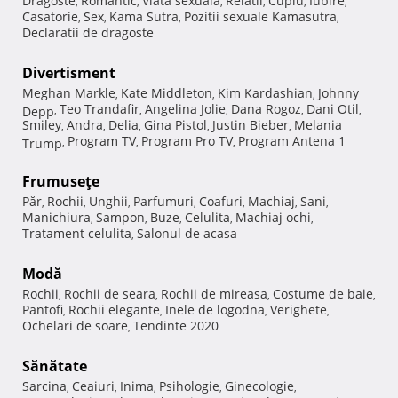
Dragoste
Romantic
Viata sexuala
Relatii
Cuplu
Iubire
,
,
,
,
,
,
Casatorie
Sex
Kama Sutra
Pozitii sexuale Kamasutra
,
,
,
,
Declaratii de dragoste
Divertisment
Meghan Markle
Kate Middleton
Kim Kardashian
Johnny
,
,
,
Teo Trandafir
Angelina Jolie
Dana Rogoz
Dani Otil
Depp
,
,
,
,
,
Smiley
Andra
Delia
Gina Pistol
Justin Bieber
Melania
,
,
,
,
,
Program TV
Program Pro TV
Program Antena 1
Trump
,
,
,
Frumuseţe
Păr
Rochii
Unghii
Parfumuri
Coafuri
Machiaj
Sani
,
,
,
,
,
,
,
Manichiura
Sampon
Buze
Celulita
Machiaj ochi
,
,
,
,
,
Tratament celulita
Salonul de acasa
,
Modă
Rochii
Rochii de seara
Rochii de mireasa
Costume de baie
,
,
,
,
Pantofi
Rochii elegante
Inele de logodna
Verighete
,
,
,
,
Ochelari de soare
Tendinte 2020
,
Sănătate
Sarcina
Ceaiuri
Inima
Psihologie
Ginecologie
,
,
,
,
,