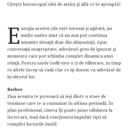
Citește horoscopul zilei de astăzi și află ce te așteaptă!
E
nergia acestei zile este intensă și agitată, iar
multe native simt că nu mai pot continua
anumite situații doar din obișnuință. Apar
conversații neașteptate, adevăruri greu de ignorat și
momente care pot schimba complet dinamica unei
relații. Pentru unele zodii este o zi de eliberare, în timp
ce altele încep să vadă clar ce își doresc cu adevărat de
la viitorul lor.
Berbec
Ziua aceasta te provoacă să ieși dintr-o stare de
tensiune care te-a consumat în ultima perioadă. În
plan profesional, cineva îți poate pune răbdarea la
încercare, însă dacă reacționezi impulsiv riști să
complici lucrurile inutil.