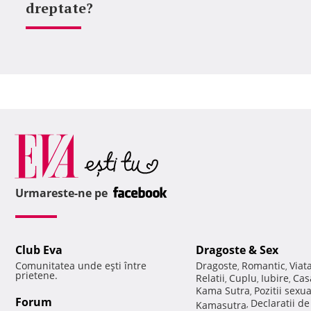
dreptate?
Urmareste-ne pe
Club Eva
Dragoste & Sex
Comunitatea unde eşti între
Dragoste
Romantic
Viat
,
,
prietene.
Relatii
Cuplu
Iubire
Cas
,
,
,
Kama Sutra
Pozitii sexu
,
Forum
Declaratii d
Kamasutra
,