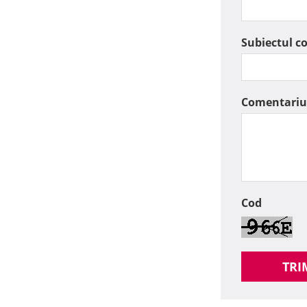
Subiectul c
Comentariu
Cod
TRI