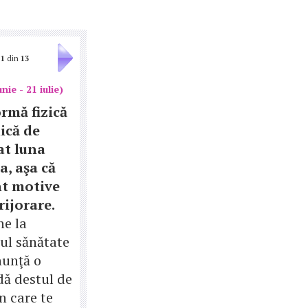
1
din
13
nie - 21 iulie)
ormă fizică
hică de
at luna
a, aşa că
nt motive
rijorare.
ne la
lul sănătate
nunţă o
dă destul de
n care te