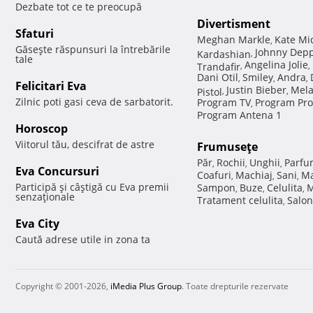
Dezbate tot ce te preocupă
Divertisment
Sfaturi
Meghan Markle
Kate Mi
,
Găseşte răspunsuri la întrebările
Johnny Dep
Kardashian
,
tale
Angelina Jolie
Trandafir
,
,
Dani Otil
Smiley
Andra
,
,
,
Felicitari Eva
Justin Bieber
Mela
Pistol
,
,
Zilnic poti gasi ceva de sarbatorit.
Program TV
Program Pro
,
Program Antena 1
Horoscop
Viitorul tău, descifrat de astre
Frumuseţe
Păr
Rochii
Unghii
Parfu
,
,
,
Eva Concursuri
Coafuri
Machiaj
Sani
Ma
,
,
,
Participă şi câştigă cu Eva premii
Sampon
Buze
Celulita
M
,
,
,
senzaţionale
Tratament celulita
Salon
,
Eva City
Caută adrese utile in zona ta
Copyright © 2001-2026,
iMedia Plus Group
. Toate drepturile rezervate