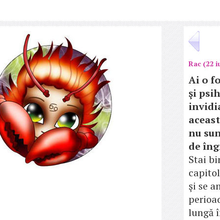
Rac (22 iu
Ai o f
şi psi
invidi
aceast
nu su
de îng
Stai bi
capito
şi se a
perioa
lungă î