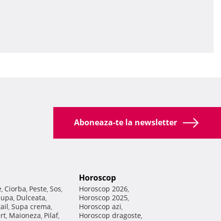
Aboneaza-te la newsletter
Horoscop
e
Ciorba
Peste
Sos
Horoscop 2026
,
,
,
,
,
Supa
Dulceata
Horoscop 2025
,
,
,
ail
Supa crema
Horoscop azi
,
,
,
rt
Maioneza
Pilaf
Horoscop dragoste
,
,
,
,