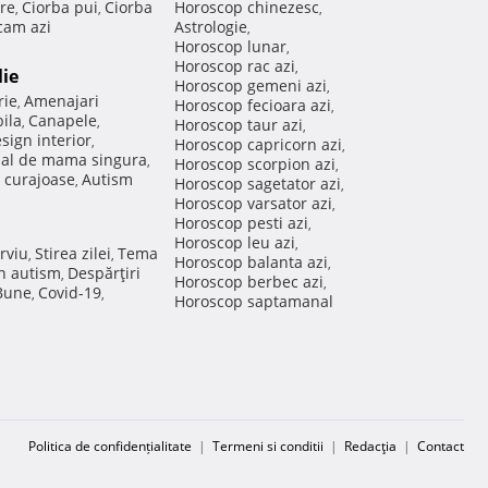
re
Ciorba pui
Ciorba
Horoscop chinezesc
,
,
,
am azi
Astrologie
,
Horoscop lunar
,
Horoscop rac azi
,
lie
Horoscop gemeni azi
,
rie
Amenajari
,
Horoscop fecioara azi
,
ila
Canapele
,
,
Horoscop taur azi
,
sign interior
,
Horoscop capricorn azi
,
nal de mama singura
,
Horoscop scorpion azi
,
 curajoase
Autism
,
Horoscop sagetator azi
,
Horoscop varsator azi
,
Horoscop pesti azi
,
Horoscop leu azi
,
rviu
Stirea zilei
Tema
,
,
Horoscop balanta azi
,
in autism
Despărţiri
,
Horoscop berbec azi
,
 Bune
Covid-19
,
,
Horoscop saptamanal
Politica de confidențialitate
|
Termeni si conditii
|
Redacţia
|
Contact