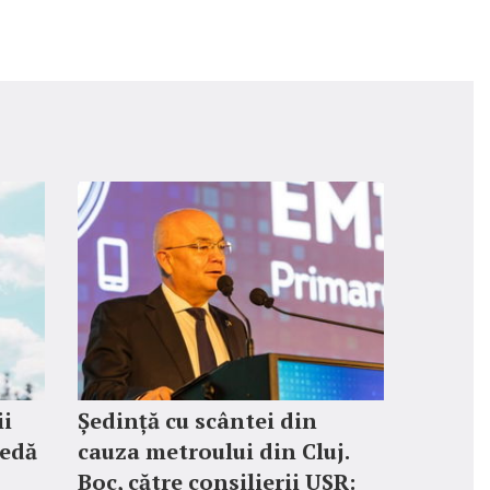
ii
Ședință cu scântei din
redă
cauza metroului din Cluj.
Boc, către consilierii USR: