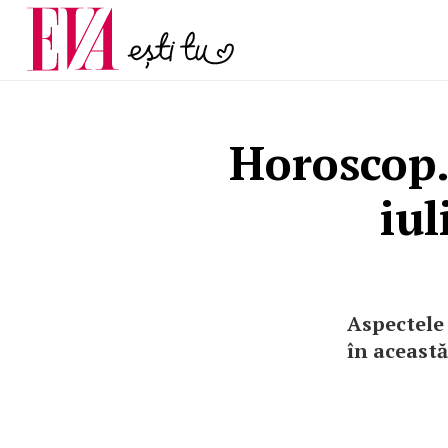
și 60 de ani. De ce te t
Carieră
pe măsură ce înaintez
Actualitate
Horoscop.
iul
Aspectele 
în această