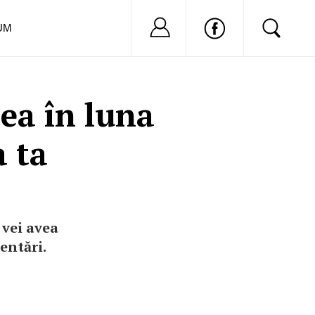
Nu ai cont?
Inregistreaza-
UM
ea în luna
a ta
 vei avea
entări.