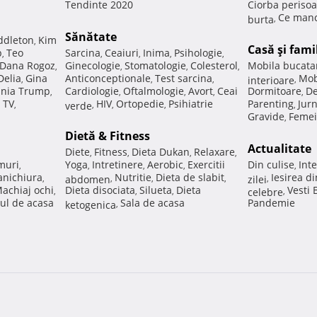
Tendinte 2020
Ciorba perisoa
Ce manc
burta
,
Sănătate
ddleton
Kim
,
Casă şi fami
p
Teo
Sarcina
Ceaiuri
Inima
Psihologie
,
,
,
,
,
Dana Rogoz
Ginecologie
Stomatologie
Colesterol
Mobila bucata
,
,
,
,
Delia
Gina
Anticonceptionale
Test sarcina
Mob
,
,
,
interioare
,
nia Trump
Cardiologie
Oftalmologie
Avort
Ceai
Dormitoare
De
,
,
,
,
,
 TV
HIV
Ortopedie
Psihiatrie
Parenting
Jur
,
verde
,
,
,
,
Gravide
Femei
,
Dietă & Fitness
Actualitate
Diete
Fitness
Dieta Dukan
Relaxare
,
,
,
,
muri
Yoga
Intretinere
Aerobic
Exercitii
Din culise
Inte
,
,
,
,
,
nichiura
Nutritie
Dieta de slabit
Iesirea d
,
abdomen
,
,
,
zilei
,
achiaj ochi
Dieta disociata
Silueta
Dieta
Vesti
,
,
,
celebre
,
ul de acasa
Sala de acasa
Pandemie
ketogenica
,