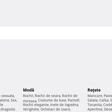
Modă
Reţete
a sexuala
Rochii
Rochii de seara
Rochii de
Mancare
Past
,
,
,
,
atorie
Sex
Costume de baie
Pantofi
Salata
Cafea
,
,
mireasa
,
,
,
,
,
ale
Rochii elegante
Inele de logodna
Tocanita
Cockt
,
,
,
e dragoste
Verighete
Ochelari de soare
Aperitive
Dese
,
,
,