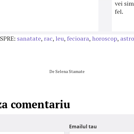
vei sim
fel.
SPRE:
sanatate
,
rac
,
leu
,
fecioara
,
horoscop
,
astro
De
Selena Stamate
za comentariu
Emailul tau