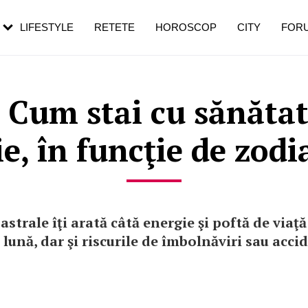
rezești mai des
Cât durează, cum te pregătești și cât
i în vârstă
de dureroasă este investigația
LIFESTYLE
RETETE
HOROSCOP
CITY
FOR
 Cum stai cu sănătat
ie, în funcţie de zodi
astrale îţi arată câtă energie şi poftă de viaţă
 lună, dar şi riscurile de îmbolnăviri sau accid