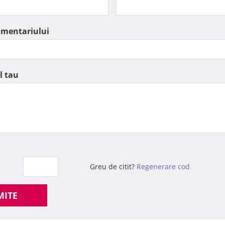
omentariului
l tau
Greu de citit?
Regenerare cod
MITE