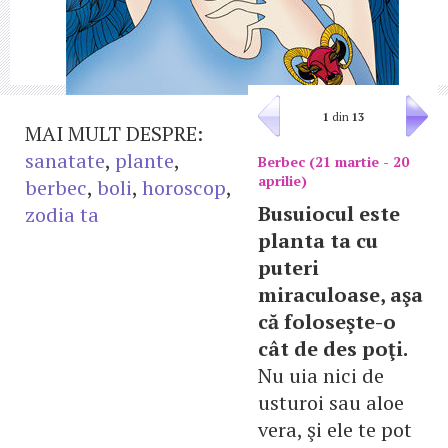
1
din
13
MAI MULT DESPRE:
sanatate
,
plante
,
Berbec (21 martie - 20
aprilie)
berbec
,
boli
,
horoscop
,
Busuiocul este
zodia ta
planta ta cu
puteri
miraculoase, aşa
că foloseşte-o
cât de des poţi.
Nu uia nici de
usturoi sau aloe
vera, şi ele te pot