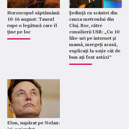
Horoscopul săptămânii
Ședință cu scântei din
10-16 august: Taurul
cauza metroului din
rupe o legătură care îl
Cluj. Boc, către
ține pe loc
consilierii USR: „Cu 10
like-uri pe internet și
mamă, mergeți acasă,
explicați la soție cât de
bun ați fost astăzi”
Elon, supărat pe Nolan: