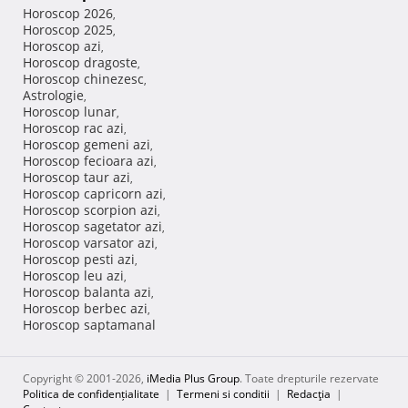
Horoscop 2026
,
Horoscop 2025
,
Horoscop azi
,
Horoscop dragoste
,
Horoscop chinezesc
,
Astrologie
,
Horoscop lunar
,
Horoscop rac azi
,
Horoscop gemeni azi
,
Horoscop fecioara azi
,
Horoscop taur azi
,
Horoscop capricorn azi
,
Horoscop scorpion azi
,
Horoscop sagetator azi
,
Horoscop varsator azi
,
Horoscop pesti azi
,
Horoscop leu azi
,
Horoscop balanta azi
,
Horoscop berbec azi
,
Horoscop saptamanal
Copyright © 2001-2026,
iMedia Plus Group
. Toate drepturile rezervate
Politica de confidențialitate
|
Termeni si conditii
|
Redacţia
|