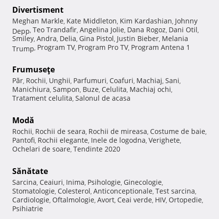
Divertisment
Meghan Markle
Kate Middleton
Kim Kardashian
Johnny
,
,
,
Teo Trandafir
Angelina Jolie
Dana Rogoz
Dani Otil
Depp
,
,
,
,
,
Smiley
Andra
Delia
Gina Pistol
Justin Bieber
Melania
,
,
,
,
,
Program TV
Program Pro TV
Program Antena 1
Trump
,
,
,
Frumuseţe
Păr
Rochii
Unghii
Parfumuri
Coafuri
Machiaj
Sani
,
,
,
,
,
,
,
Manichiura
Sampon
Buze
Celulita
Machiaj ochi
,
,
,
,
,
Tratament celulita
Salonul de acasa
,
Modă
Rochii
Rochii de seara
Rochii de mireasa
Costume de baie
,
,
,
,
Pantofi
Rochii elegante
Inele de logodna
Verighete
,
,
,
,
Ochelari de soare
Tendinte 2020
,
Sănătate
Sarcina
Ceaiuri
Inima
Psihologie
Ginecologie
,
,
,
,
,
Stomatologie
Colesterol
Anticonceptionale
Test sarcina
,
,
,
,
Cardiologie
Oftalmologie
Avort
Ceai verde
HIV
Ortopedie
,
,
,
,
,
,
Psihiatrie