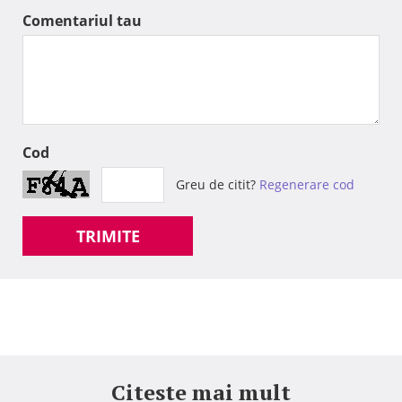
Comentariul tau
Cod
Greu de citit?
Regenerare cod
TRIMITE
Citeste mai mult