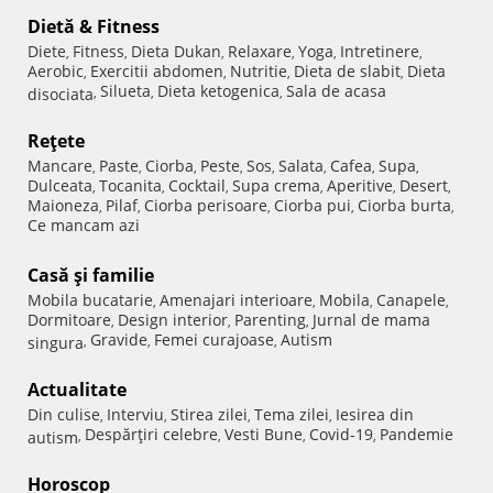
Dietă & Fitness
Diete
Fitness
Dieta Dukan
Relaxare
Yoga
Intretinere
,
,
,
,
,
,
Aerobic
Exercitii abdomen
Nutritie
Dieta de slabit
Dieta
,
,
,
,
Silueta
Dieta ketogenica
Sala de acasa
disociata
,
,
,
Reţete
Mancare
Paste
Ciorba
Peste
Sos
Salata
Cafea
Supa
,
,
,
,
,
,
,
,
Dulceata
Tocanita
Cocktail
Supa crema
Aperitive
Desert
,
,
,
,
,
,
Maioneza
Pilaf
Ciorba perisoare
Ciorba pui
Ciorba burta
,
,
,
,
,
Ce mancam azi
Casă şi familie
Mobila bucatarie
Amenajari interioare
Mobila
Canapele
,
,
,
,
Dormitoare
Design interior
Parenting
Jurnal de mama
,
,
,
Gravide
Femei curajoase
Autism
singura
,
,
,
Actualitate
Din culise
Interviu
Stirea zilei
Tema zilei
Iesirea din
,
,
,
,
Despărţiri celebre
Vesti Bune
Covid-19
Pandemie
autism
,
,
,
,
Horoscop